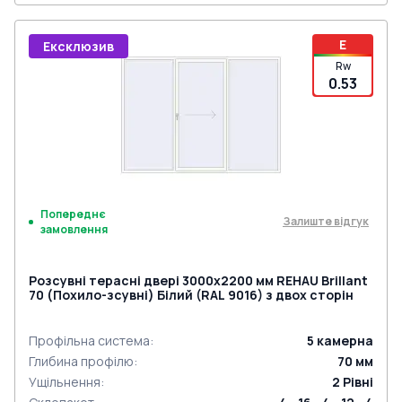
E
Ексклюзив
Rw
0.53
Попереднє
Залиште відгук
замовлення
Розсувні терасні двері 3000x2200 мм REHAU Brillant
70 (Похило-зсувні) Білий (RAL 9016) з двох сторін
Профільна система
:
5
камерна
Глибина профілю
:
70
мм
Ущільнення
:
2
Рівні