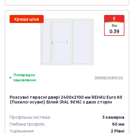
E
Краща ціна
Rw
0.39
Попереднє
Залиште відгук
замовлення
Розсувні терасні двері 2400x2100 мм REHAU Euro 60
(Похило-зсувні) Білий (RAL 9016) з двох сторін
Профільна система
:
3
камерна
Глибина профілю
:
60
мм
Ущільнення
:
2
Рівні