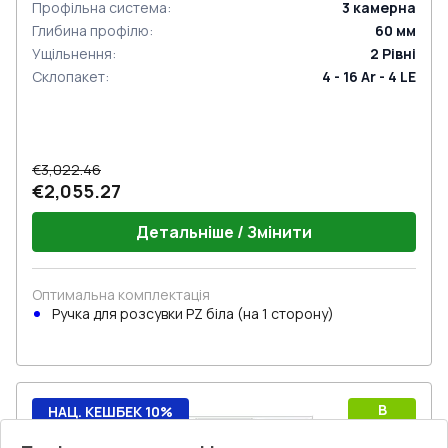
Профільна система
:
3
камерна
Глибина профілю
:
60
мм
Ущільнення
:
2
Рівні
Склопакет
:
4 - 16 Ar - 4 LE
€3,022.46
€2,055.27
Детальніше / Змінити
Оптимальна комплектація
Ручкa для розсувки PZ біла (на 1 сторону)
B
НАЦ. КЕШБЕК 10%
Rw
Ексклюзив