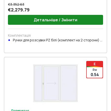
€3,352.63
€2,279.79
Детальніше / Змінити
Комплектація
Ручки для розсувки PZ білі (комплект на 2 сторони) з
циліндром
E
Rw
0.54
Попереднє