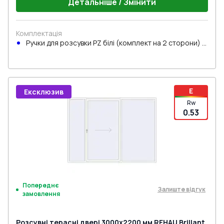
Детальніше / Змінити
Комплектація
Ручки для розсувки PZ білі (комплект на 2 сторони) з
циліндром
E
Ексклюзив
Rw
0.53
Попереднє
Залиште відгук
замовлення
Розсувні терасні двері 3000x2200 мм REHAU Brillant