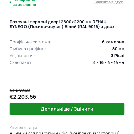
Залиште відгук
замовлення
Розсувні терасні двері 2600x2200 мм REHAU
SYNEGO (Похило-зсувні) Білий (RAL 9016) з двох
сторін
Профільна система
:
6
камерна
Глибина профілю
:
80
мм
Ущільнення
:
3
Рівні
Склопакет
:
4 - 16 - 4 - 14 - 4
€3,240.52
€2,203.56
Детальніше / Змінити
Комплектація
Ручки для розсувки PZ білі (комплект на 2 сторони) з