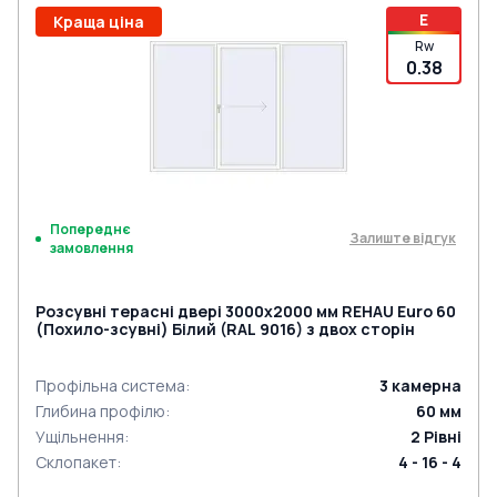
E
Краща ціна
Rw
0.38
Попереднє
Залиште відгук
замовлення
Розсувні терасні двері 3000x2000 мм REHAU Euro 60
(Похило-зсувні) Білий (RAL 9016) з двох сторін
Профільна система
:
3
камерна
Глибина профілю
:
60
мм
Ущільнення
:
2
Рівні
Склопакет
:
4 - 16 - 4