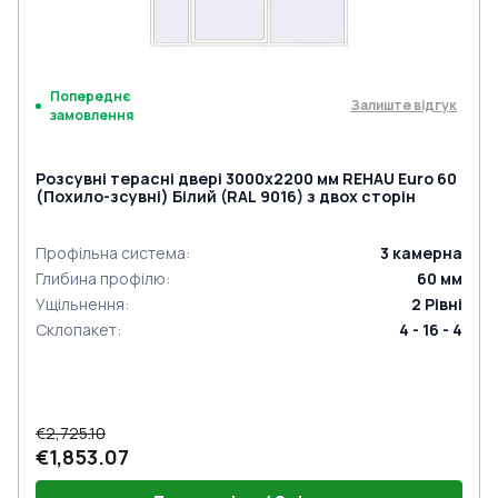
Попереднє
Залиште відгук
замовлення
Розсувні терасні двері 3000x2200 мм REHAU Euro 60
(Похило-зсувні) Білий (RAL 9016) з двох сторін
Профільна система
:
3
камерна
Глибина профілю
:
60
мм
Ущільнення
:
2
Рівні
Склопакет
:
4 - 16 - 4
€2,725.10
€1,853.07