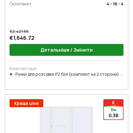
Склопакет
:
4 - 16 - 4
€2,421.65
€1,646.72
Детальніше / Змінити
Комплектація
Ручки для розсувки PZ білі (комплект на 2 сторони) з
циліндром
E
Краща ціна
Rw
0.38