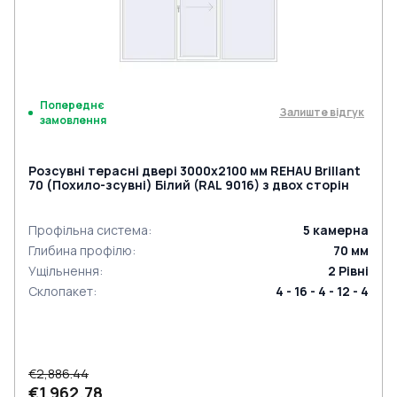
Попереднє
Залиште відгук
замовлення
Розсувні терасні двері 3000x2100 мм REHAU Brillant
70 (Похило-зсувні) Білий (RAL 9016) з двох сторін
Профільна система
:
5
камерна
Глибина профілю
:
70
мм
Ущільнення
:
2
Рівні
Склопакет
:
4 - 16 - 4 - 12 - 4
€2,886.44
€1,962.78