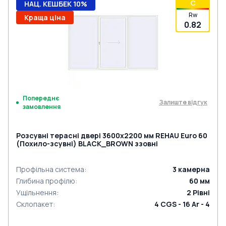
C
НАЦ. КЕШБЕК 10%
Rw
Краща ціна
0.82
Попереднє
Залиште відгук
замовлення
Розсувні терасні двері 3600x2200 мм REHAU Euro 60
(Похило-зсувні) BLACK_BROWN ззовні
Профільна система
:
3
камерна
Глибина профілю
:
60
мм
Ущільнення
:
2
Рівні
Склопакет
:
4 CGS - 16 Ar - 4