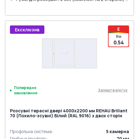
циліндром
E
Ексклюзив
Rw
0.54
Попереднє
Залиште відгук
замовлення
Розсувні терасні двері 4000x2200 мм REHAU Brillant
70 (Похило-зсувні) Білий (RAL 9016) з двох сторін
Профільна система
:
5
камерна
Глибина профілю
:
70
мм