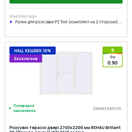
Комплектація
Ручки для розсувки PZ білі (комплект на 2 сторони) з
циліндром
B
НАЦ. КЕШБЕК 10%
Rw
Ексклюзив
0.90
Попереднє
Залиште відгук
замовлення
Розсувні терасні двері 2700x2200 мм REHAU Brillant