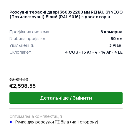
Розсувні терасні двері 3600x2200 мм REHAU SYNEGO
(Похило-зсувні) Білий (RAL 9016) з двох сторін
Профільна система
:
6
камерна
Глибина профілю
:
80
мм
Ущільнення
:
3
Рівні
Склопакет
:
4 CGS - 16 Ar - 4 - 14 Ar - 4 LE
€3,821.40
€2,598.55
Детальніше / Змінити
Оптимальна комплектація
Ручкa для розсувки PZ біла (на 1 сторону)