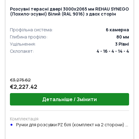
Розсувні терасні двері 3000x2065 мм REHAU SYNEGO
(Похило-зсувні) Білий (RAL 9016) з двох сторін
Профільна система
:
6
камерна
Глибина профілю
:
80
мм
Ущільнення
:
3
Рівні
Склопакет
:
4 - 16 - 4 - 14 - 4
€3,275.62
€2,227.42
Детальніше / Змінити
Комплектація
Ручки для розсувки PZ білі (комплект на 2 сторони) з
циліндром