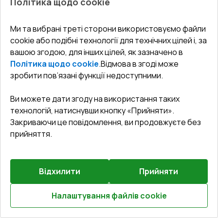
Політика щодо cookie
0.90
Ми та вибрані треті сторони використовуємо файли
cookie або подібні технології для технічних цілей і, за
вашою згодою, для інших цілей, як зазначено в
Політика щодо cookie
.
Відмова в згоді може
Попереднє
зробити пов’язані функції недоступними.
Залиште відгук
замовлення
Ви можете дати згоду на використання таких
Розсувні терасні двері 2700x2200 мм REHAU Brillant
технологій, натиснувши кнопку «Прийняти».
70 (Похило-зсувні) WALNUT ззовні
Закриваючи це повідомлення, ви продовжуєте без
прийняття.
Профільна система
:
5
камерна
Глибина профілю
:
70
мм
Ущільнення
:
2
Рівні
Відхилити
Прийняти
Склопакет
:
4 LE - 16 - 4 - 12 - 4 LE
Налаштування файлів cookie
Розрахуй онлайн