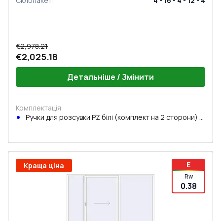
Склопакет
:
4 - 16 - 4 - 12 - 4
€2,978.21
€2,025.18
Детальніше / Змінити
Комплектація
Ручки для розсувки PZ білі (комплект на 2 сторони) з
циліндром
E
Краща ціна
Rw
0.38