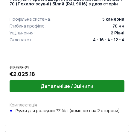
70 (Похило-зсувні) Білий (RAL 9016) з двох сторін
Профільна система
:
5
камерна
Глибина профілю
:
70
мм
Ущільнення
:
2
Рівні
Склопакет
:
4 - 16 - 4 - 12 - 4
€2,978.21
€2,025.18
Детальніше / Змінити
Комплектація
Ручки для розсувки PZ білі (комплект на 2 сторони) з
циліндром