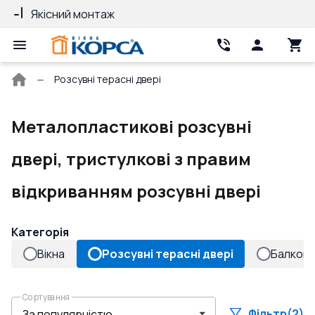
Якісний монтаж
Гарантія 10 ро
Головна
Розсувні терасні двері
сторінка
Металопластикові розсувні
двері, тристулкові з правим
відкриванням розсувні двері
Категорія
Вікна
Розсувні терасні двері
Балконн
Сортування
Фільтр
(2)