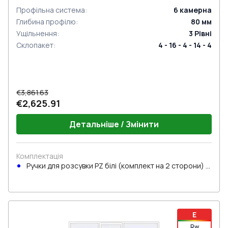
Профільна система
:
6
камерна
Глибина профілю
:
80
мм
Ущільнення
:
3
Рівні
Склопакет
:
4 - 16 - 4 - 14 - 4
€3,861.63
€2,625.91
Детальніше / Змінити
Комплектація
Ручки для розсувки PZ білі (комплект на 2 сторони) з
циліндром
E
Rw