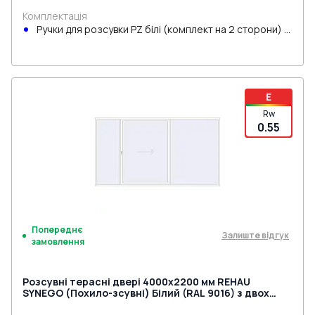
Комплектація
Ручки для розсувки PZ білі (комплект на 2 сторони) з
циліндром
E
Rw
0.55
Попереднє
Залиште відгук
замовлення
Розсувні терасні двері 4000x2200 мм REHAU
SYNEGO (Похило-зсувні) Білий (RAL 9016) з двох
сторін