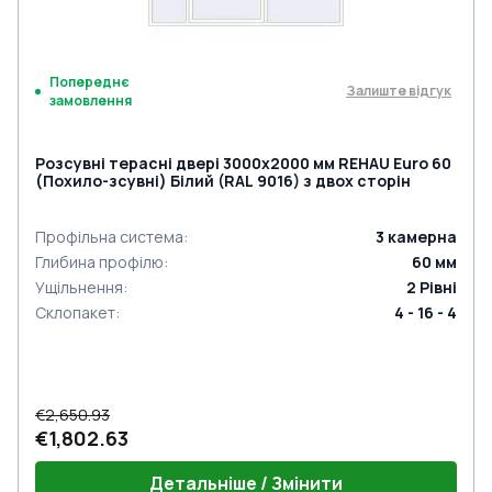
Попереднє
Залиште відгук
замовлення
Розсувні терасні двері 3000x2000 мм REHAU Euro 60
(Похило-зсувні) Білий (RAL 9016) з двох сторін
Профільна система
:
3
камерна
Глибина профілю
:
60
мм
Ущільнення
:
2
Рівні
Склопакет
:
4 - 16 - 4
€2,650.93
€1,802.63
Детальніше / Змінити