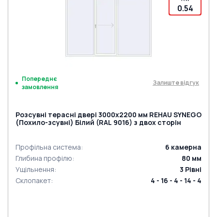
0.54
Попереднє
Залиште відгук
замовлення
Розсувні терасні двері 3000x2200 мм REHAU SYNEGO
(Похило-зсувні) Білий (RAL 9016) з двох сторін
Профільна система
:
6
камерна
Глибина профілю
:
80
мм
Ущільнення
:
3
Рівні
Склопакет
:
4 - 16 - 4 - 14 - 4