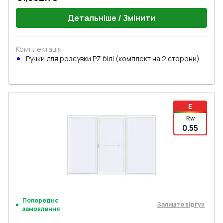
Детальніше / Змінити
Комплектація
Ручки для розсувки PZ білі (комплект на 2 сторони) з
циліндром
E
Rw
0.55
Попереднє
Залиште відгук
замовлення