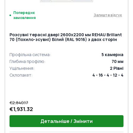
Попереднє
Залиште відгук
замовлення
Розсувні терасні двері 2600x2200 мм REHAU Brillant
70 (Похило-зсувні) Білий (RAL 9016) з двох сторін
Профільна система
:
5
камерна
Глибина профілю
:
70
мм
Ущільнення
:
2
Рівні
Склопакет
:
4 - 16 - 4 - 12 - 4
€2,840.17
€1,931.32
Детальніше / Змінити