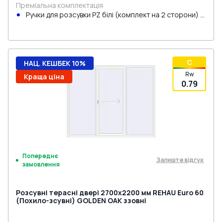
Преміальна комплектація
Ручки для розсувки PZ білі (комплект на 2 сторони) з
циліндром
C
НАЦ. КЕШБЕК 10%
Rw
Краща ціна
0.79
Попереднє
Залиште відгук
замовлення
Розсувні терасні двері 2700x2200 мм REHAU Euro 60
(Похило-зсувні) GOLDEN OAK ззовні