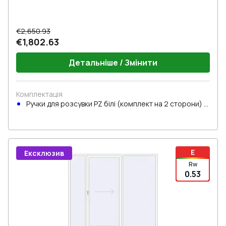
€2,650.93
€1,802.63
Детальніше / Змінити
Комплектація
Ручки для розсувки PZ білі (комплект на 2 сторони) з
циліндром
E
Ексклюзив
Rw
0.53