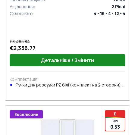
Ущільнення
:
2
Рівні
Склопакет
:
4 - 16 - 4 - 12 - 4
€3,465.84
€2,356.77
Детальніше / Змінити
Комплектація
Ручки для розсувки PZ білі (комплект на 2 сторони) з
циліндром
E
Ексклюзив
Rw
0.53