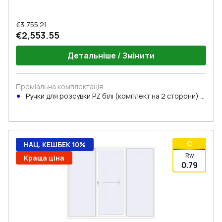
€3,755.21
€2,553.55
Детальніше / Змінити
Преміальна комплектація
Ручки для розсувки PZ білі (комплект на 2 сторони) з
циліндром
C
НАЦ. КЕШБЕК 10%
Rw
Краща ціна
0.79