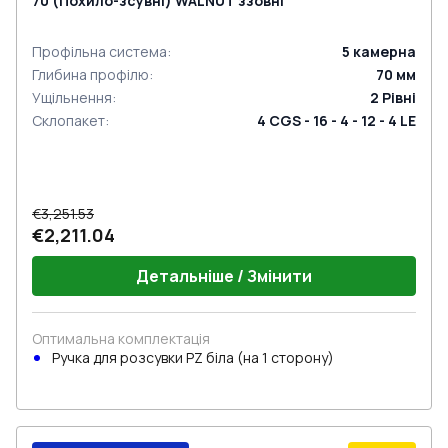
70 (Похило-зсувні) WALNUT ззовні
Профільна система
:
5
камерна
Глибина профілю
:
70
мм
Ущільнення
:
2
Рівні
Склопакет
:
4 CGS - 16 - 4 - 12 - 4 LE
€3,251.53
€2,211.04
Детальніше / Змінити
Оптимальна комплектація
Ручкa для розсувки PZ біла (на 1 сторону)