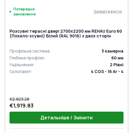
Попереднє
Залиште відгук
замовлення
Розсувні терасні двері 2700x2200 мм REHAU Euro 60
(Похило-зсувні) Білий (RAL 9016) з двох сторін
Профільна система
:
3
камерна
Глибина профілю
:
60
мм
Ущільнення
:
2
Рівні
Склопакет
:
4 CGS - 16 Ar - 4
€2,823.28
€1,919.83
Детальніше / Змінити