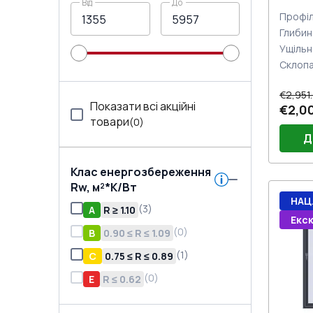
Від
До
з двох
Профіл
Глибин
Ущільн
Склоп
€2,951
Показати всі акційні
€2,0
товари
(
0
)
Д
Клас енергозбереження
Rw, м²*K/Вт
Ручки
НАЦ
(
3
)
A
R ≥ 1.10
(ком
Екс
цилі
(
0
)
B
0.90 ≤ R ≤ 1.09
(
1
)
C
0.75 ≤ R ≤ 0.89
(
0
)
E
R ≤ 0.62