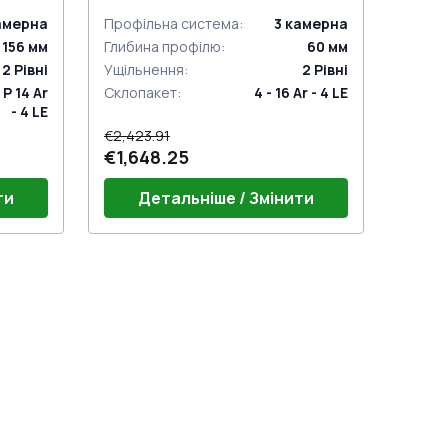
з двох сторін
амерна
Профільна система
:
3
камерна
156
мм
Глибина профілю
:
60
мм
2
Рівні
Ущільнення
:
2
Рівні
- P 14 Ar
Склопакет
:
4 - 16 Ar - 4 LE
- 4 LE
€2,423.91
€1,648.25
ти
Детальніше / Змінити
ндром
Ручкa для розсувки PZ біла (на 1
сторону)