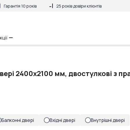
Гарантія 10 років
25 років довіри клієнтів
кції
вері 2400x2100 мм, двостулкові з пр
Балконні двері
Вхідні двері
Внутрішні двері