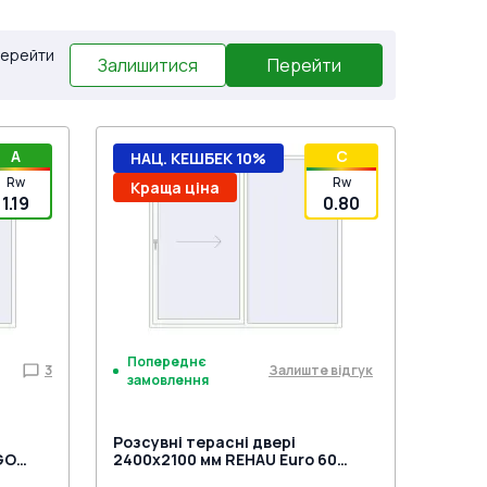
 Перейти
Залишитися
Перейти
A
C
НАЦ. КЕШБЕК 10%
Rw
Rw
Краща ціна
1.19
0.80
Попереднє
3
Залиште відгук
замовлення
Розсувні терасні двері
GO
2400x2100 мм REHAU Euro 60
ох
(Похило-зсувні) Білий (RAL 9016)