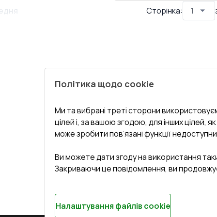
ндром
едня
Сторінка
:
Політика щодо cookie
Ми та вибрані треті сторони використовуєм
цілей і, за вашою згодою, для інших цілей, я
може зробити пов’язані функції недоступни
Ви можете дати згоду на використання так
Закриваючи це повідомлення, ви продовжу
Налаштування файлів cookie