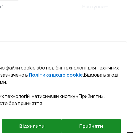
Наступна
з
1
о файли cookie або подібні технології для технічних
к зазначено в
Політика щодо cookie
.
Відмова в згоді
ми.
их технологій, натиснувши кнопку «Прийняти».
єте без прийняття.
Відхилити
Прийняти