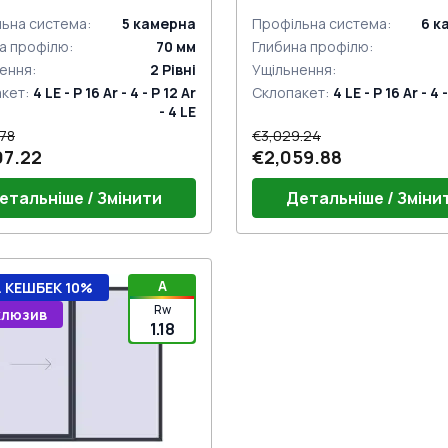
 сторін
сторін
ьна система
:
5
камерна
Профільна система
:
6
к
а профілю
:
70
мм
Глибина профілю
:
ення
:
2
Рівні
Ущільнення
:
акет
:
4 LE - P 16 Ar - 4 - P 12 Ar
Склопакет
:
4 LE - P 16 Ar - 4 
- 4 LE
.78
€3,029.24
07.22
€2,059.88
етальніше / Змінити
Детальніше / Зміни
 для розсувки PZ білі
Ручка на 2 сторони з цилі
A
. КЕШБЕК 10%
плект на 2 сторони) з
біла (ROTO Patio Inowa)
Rw
клюзив
ндром
1.18