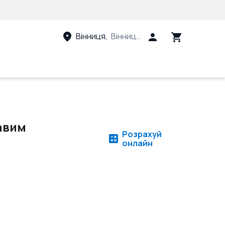
Вінниця
,
Вінницький район, Вінницька 
авим
Розрахуй
онлайн