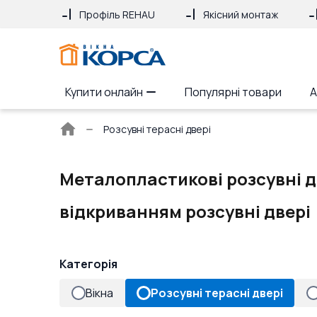
Профіль REHAU
Якісний монтаж
Купити онлайн
Популярні товари
А
Головна
Розсувні терасні двері
сторінка
Металопластикові розсувні д
відкриванням розсувні двері
Категорія
Вікна
Розсувні терасні двері