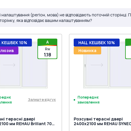
і налаштування (регіон, мова) не відповідають поточній сторінці.
сторінку, яка відповідає вашим налаштуванням?
A
. КЕШБЕК 10%
НАЦ. КЕШБЕК 10%
Rw
клюзив
Новинка
1.18
реднє
Попереднє
Залиште відгук
влення
замовлення
ні терасні двері
Розсувні терасні двері
100 мм REHAU Brillant 70
2400x2100 мм REHAU SYNE
о-зсувні) Білий (RAL 9016)
SLIDE Білий (RAL 9016) з дв