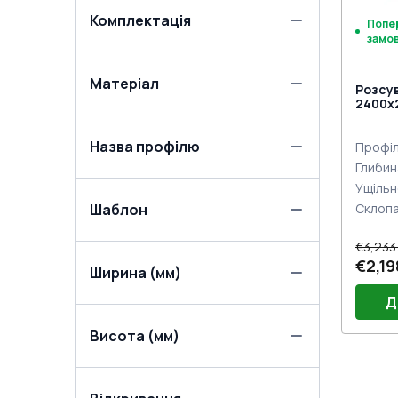
Комплектація
Попе
замо
Матеріал
Розсув
2400x2
(Похил
ANTHR
Назва профілю
з двох
Профіл
Глибин
Ущільн
Шаблон
Склоп
€3,233
€2,19
Ширина (мм)
Д
Висота (мм)
Ручки
(ком