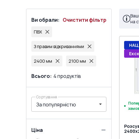
Ваш
Ви обрали
:
Очистити фільтр
на 
ПВХ
НАЦ
З правим відкриваннями
Екс
2400 мм
2100 мм
Всього
:
4
продуктів
Сортування
Попе
замо
Розсув
Ціна
2400x2
(Похил