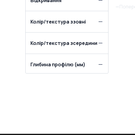
Відкривання
цилі
Попер
Колір/текстура ззовні
Колір/текстура зсередини
Глибина профілю (мм)