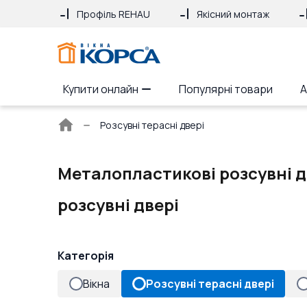
Профіль REHAU
Якісний монтаж
Купити онлайн
Популярні товари
А
Головна
Розсувні терасні двері
сторінка
Металопластикові розсувні д
розсувні двері
Категорія
Вікна
Розсувні терасні двері