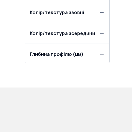
Колір/текстура ззовні
Колір/текстура зсередини
Глибина профілю (мм)