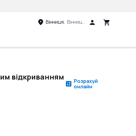
Вінниця
,
Вінницький район, Вінницька 
івим відкриванням
Розрахуй
онлайн