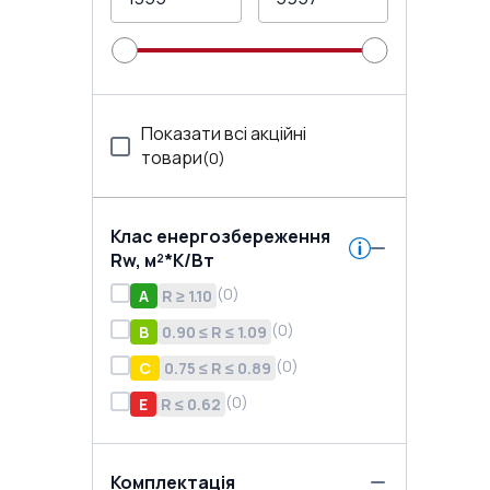
Показати всі акційні
товари
(
0
)
Клас енергозбереження
Rw, м²*K/Вт
(
0
)
A
R ≥ 1.10
(
0
)
B
0.90 ≤ R ≤ 1.09
(
0
)
C
0.75 ≤ R ≤ 0.89
(
0
)
E
R ≤ 0.62
Комплектація