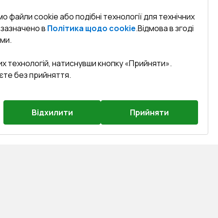
о файли cookie або подібні технології для технічних
к зазначено в
Політика щодо cookie
.
Відмова в згоді
ми.
их технологій, натиснувши кнопку «Прийняти».
єте без прийняття.
Відхилити
Прийняти