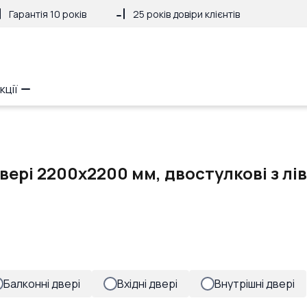
Гарантія 10 років
25 років довіри клієнтів
кції
вері 2200x2200 мм, двостулкові з л
Балконні двері
Вхідні двері
Внутрішні двері