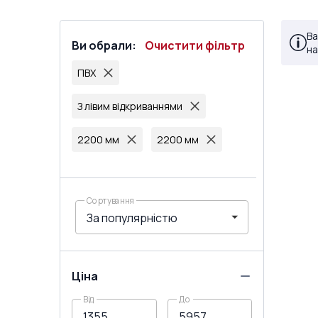
Ва
Ви обрали
:
Очистити фільтр
на
ПВХ
З лівим відкриваннями
2200 мм
2200 мм
Сортування
Ціна
Від
До