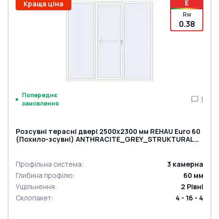
E
Краща ціна
Rw
0.38
Попереднє
1
замовлення
Розсувні терасні двері 2500x2300 мм REHAU Euro 60
(Похило-зсувні) ANTHRACITE_GREY_STRUKTURAL
ззовні
Профільна система
:
3
камерна
Глибина профілю
:
60
мм
Ущільнення
:
2
Рівні
Склопакет
:
4 - 16 - 4