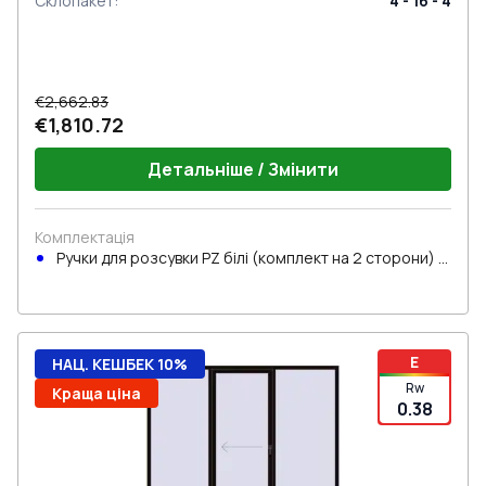
Склопакет
:
4 - 16 - 4
€2,662.83
€1,810.72
Детальніше / Змінити
Комплектація
Ручки для розсувки PZ білі (комплект на 2 сторони) з
циліндром
E
НАЦ. КЕШБЕК 10%
Rw
Краща ціна
0.38