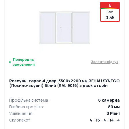
E
Rw
0.55
Попереднє
Залиште відгук
замовлення
Розсувні терасні двері 3500x2200 мм REHAU SYNEGO
(Похило-зсувні) Білий (RAL 9016) з двох сторін
Профільна система
:
6
камерна
Глибина профілю
:
80
мм
Ущільнення
:
3
Рівні
Склопакет
:
4 - 16 - 4 - 14 - 4