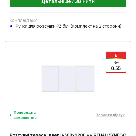
Детальніше / Змінити
Комплектація
Ручки для розсувки PZ білі (комплект на 2 сторони) з
циліндром
E
Rw
0.55
Попереднє
Залиште відгук
замовлення
Розсувні терасні двері 4500x2200 мм REHAU SYNEGO