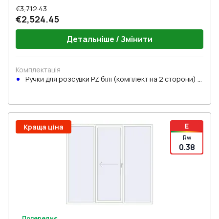
€3,712.43
€2,524.45
Детальніше / Змінити
Комплектація
Ручки для розсувки PZ білі (комплект на 2 сторони) з
циліндром
E
Краща ціна
Rw
0.38
Попереднє