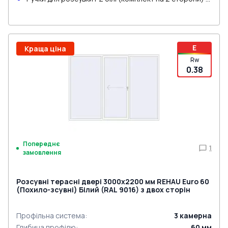
циліндром
E
Краща ціна
Rw
0.38
Попереднє
1
замовлення
Розсувні терасні двері 3000x2200 мм REHAU Euro 60
(Похило-зсувні) Білий (RAL 9016) з двох сторін
Профільна система
:
3
камерна
Глибина профілю
:
60
мм