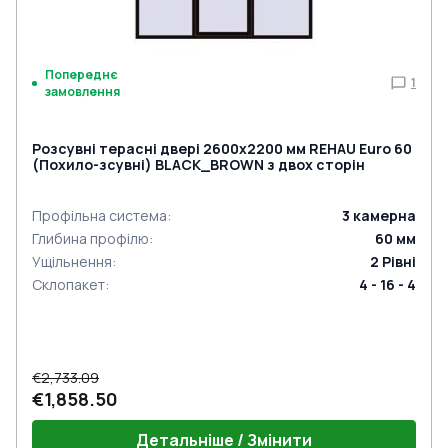
Попереднє
1
замовлення
Розсувні терасні двері 2600x2200 мм REHAU Euro 60
(Похило-зсувні) BLACK_BROWN з двох сторін
Профільна система
:
3
камерна
Глибина профілю
:
60
мм
Ущільнення
:
2
Рівні
Склопакет
:
4 - 16 - 4
€2,733.09
€1,858.50
Детальніше / Змінити