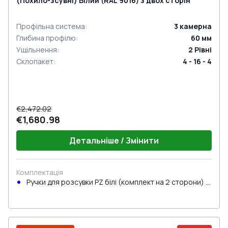
(Похило-зсувні) Білий (RAL 9016) з двох сторін
Профільна система
:
3
камерна
Глибина профілю
:
60
мм
Ущільнення
:
2
Рівні
Склопакет
:
4 - 16 - 4
€2,472.02
€1,680.98
Детальніше / Змінити
Комплектація
Ручки для розсувки PZ білі (комплект на 2 сторони) з
циліндром