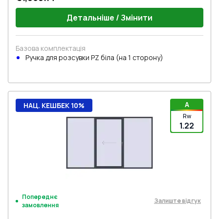
Детальніше / Змінити
Базова комплектація
Ручкa для розсувки PZ біла (на 1 сторону)
A
НАЦ. КЕШБЕК 10%
Rw
1.22
Попереднє
Залиште відгук
замовлення