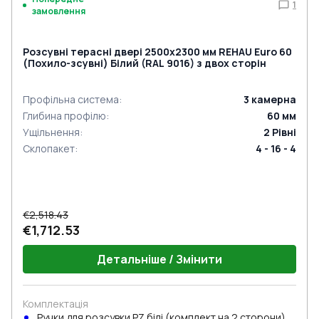
1
замовлення
Розсувні терасні двері 2500x2300 мм REHAU Euro 60
(Похило-зсувні) Білий (RAL 9016) з двох сторін
Профільна система
:
3
камерна
Глибина профілю
:
60
мм
Ущільнення
:
2
Рівні
Склопакет
:
4 - 16 - 4
€2,518.43
€1,712.53
Детальніше / Змінити
Комплектація
Ручки для розсувки PZ білі (комплект на 2 сторони) з