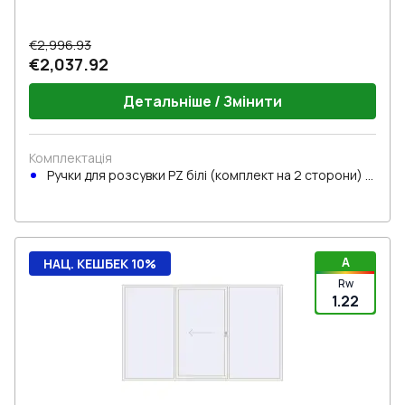
€2,996.93
€2,037.92
Детальніше / Змінити
Комплектація
Ручки для розсувки PZ білі (комплект на 2 сторони) з
циліндром
A
НАЦ. КЕШБЕК 10%
Rw
1.22