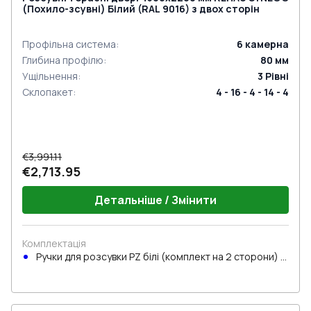
(Похило-зсувні) Білий (RAL 9016) з двох сторін
Профільна система
:
6
камерна
Глибина профілю
:
80
мм
Ущільнення
:
3
Рівні
Склопакет
:
4 - 16 - 4 - 14 - 4
€3,991.11
€2,713.95
Детальніше / Змінити
Комплектація
Ручки для розсувки PZ білі (комплект на 2 сторони) з
циліндром