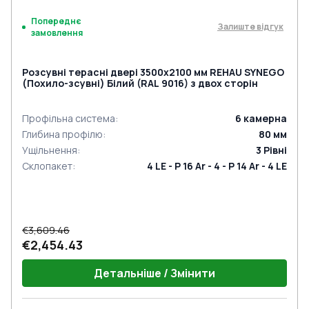
Попереднє
Залиште відгук
замовлення
Розсувні терасні двері 3500x2100 мм REHAU SYNEGO
(Похило-зсувні) Білий (RAL 9016) з двох сторін
Профільна система
:
6
камерна
Глибина профілю
:
80
мм
Ущільнення
:
3
Рівні
Склопакет
:
4 LE - P 16 Ar - 4 - P 14 Ar - 4 LE
€3,609.46
€2,454.43
Детальніше / Змінити