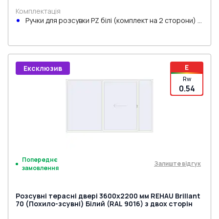
Комплектація
Ручки для розсувки PZ білі (комплект на 2 сторони) з
циліндром
E
Ексклюзив
Rw
0.54
Попереднє
Залиште відгук
замовлення
Розсувні терасні двері 3600x2200 мм REHAU Brillant
70 (Похило-зсувні) Білий (RAL 9016) з двох сторін