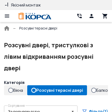
Якісний монтаж
Гарантія 10 ро
Головна
Розсувні терасні двері
сторінка
Розсувні двері, тристулкові з
лівим відкриванням розсувні
двері
Категорія
Вікна
Розсувні терасні двері
Балконн
Сортування
Фільтр
(1)