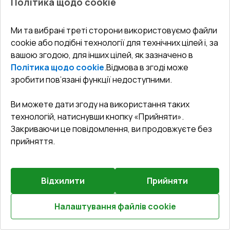
Політика щодо cookie
1.22
Ми та вибрані треті сторони використовуємо файли
cookie або подібні технології для технічних цілей і, за
вашою згодою, для інших цілей, як зазначено в
Політика щодо cookie
.
Відмова в згоді може
Попереднє
зробити пов’язані функції недоступними.
Залиште відгук
замовлення
Ви можете дати згоду на використання таких
Розсувні терасні двері 3500x2100 мм REHAU SYNEGO
технологій, натиснувши кнопку «Прийняти».
(Похило-зсувні) Білий (RAL 9016) з двох сторін
Закриваючи це повідомлення, ви продовжуєте без
прийняття.
Профільна система
:
6
камерна
Глибина профілю
:
80
мм
Ущільнення
:
3
Рівні
Відхилити
Прийняти
Склопакет
:
4 LE - P 16 Ar - 4 - P 14 Ar - 4 LE
Налаштування файлів cookie
Розрахуй онлайн