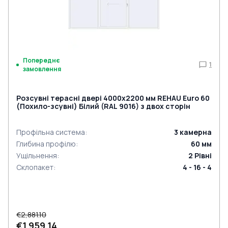
Попереднє
1
замовлення
Розсувні терасні двері 4000x2200 мм REHAU Euro 60
(Похило-зсувні) Білий (RAL 9016) з двох сторін
Профільна система
:
3
камерна
Глибина профілю
:
60
мм
Ущільнення
:
2
Рівні
Склопакет
:
4 - 16 - 4
€2,881.10
€1,959.14