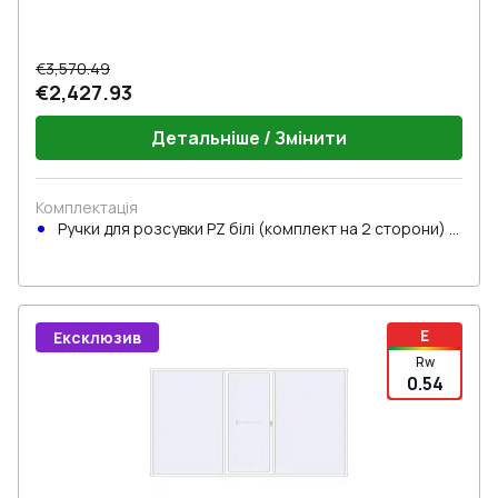
€3,570.49
€2,427.93
Детальніше / Змінити
Комплектація
Ручки для розсувки PZ білі (комплект на 2 сторони) з
циліндром
E
Ексклюзив
Rw
0.54