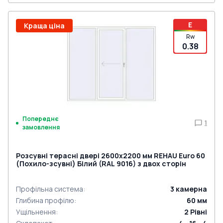
E
Краща ціна
Rw
0.38
Попереднє
1
замовлення
Розсувні терасні двері 2600x2200 мм REHAU Euro 60
(Похило-зсувні) Білий (RAL 9016) з двох сторін
Профільна система
:
3
камерна
Глибина профілю
:
60
мм
Ущільнення
:
2
Рівні