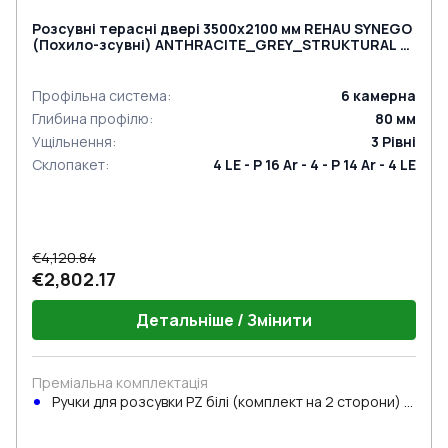
Розсувні терасні двері 3500x2100 мм REHAU SYNEGO
(Похило-зсувні) ANTHRACITE_GREY_STRUKTURAL з
двох сторін
Профільна система
:
6
камерна
Глибина профілю
:
80
мм
Ущільнення
:
3
Рівні
Склопакет
:
4 LE - P 16 Ar - 4 - P 14 Ar - 4 LE
€4,120.84
€2,802.17
Детальніше / Змінити
Преміальна комплектація
Ручки для розсувки PZ білі (комплект на 2 сторони) з
циліндром