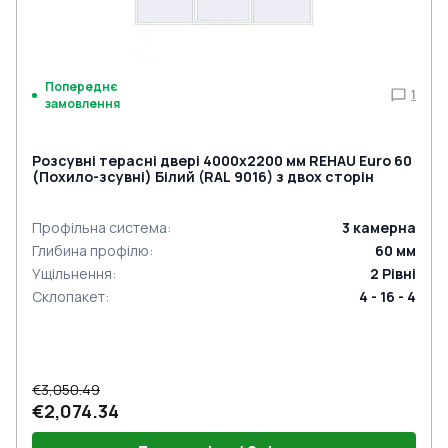
Попереднє
1
замовлення
Розсувні терасні двері 4000x2200 мм REHAU Euro 60
(Похило-зсувні) Білий (RAL 9016) з двох сторін
Профільна система
:
3
камерна
Глибина профілю
:
60
мм
Ущільнення
:
2
Рівні
Склопакет
:
4 - 16 - 4
€3,050.49
€2,074.34