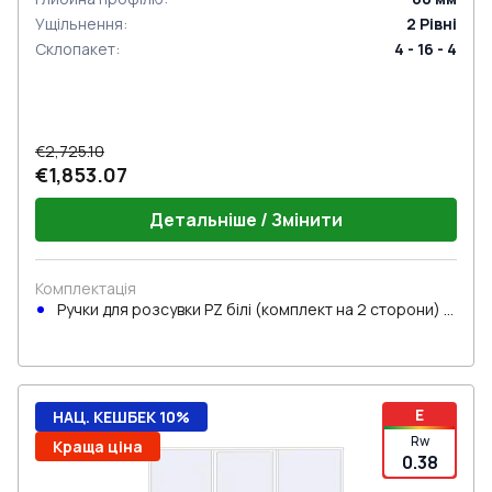
Ущільнення
:
2
Рівні
Склопакет
:
4 - 16 - 4
€2,725.10
€1,853.07
Детальніше / Змінити
Комплектація
Ручки для розсувки PZ білі (комплект на 2 сторони) з
циліндром
E
НАЦ. КЕШБЕК 10%
Rw
Краща ціна
0.38