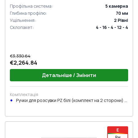
Профільна система
:
5
камерна
Глибина профілю
:
70
мм
Ущільнення
:
2
Рівні
Склопакет
:
4 - 16 - 4 - 12 - 4
€3,330.64
€2,264.84
Детальніше / Змінити
Комплектація
Ручки для розсувки PZ білі (комплект на 2 сторони) з
циліндром
E
Rw