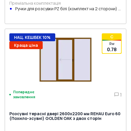
Преміальна комплектація
Ручки для розсувки PZ білі (комплект на 2 сторони) з
циліндром
C
НАЦ. КЕШБЕК 10%
Rw
Краща ціна
0.78
Попереднє
1
замовлення
Розсувні терасні двері 2600x2200 мм REHAU Euro 60
(Похило-зсувні) GOLDEN OAK з двох сторін