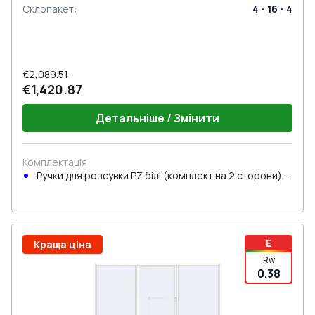
Склопакет
:
4 - 16 - 4
€2,089.51
€1,420.87
Детальніше / Змінити
Комплектація
Ручки для розсувки PZ білі (комплект на 2 сторони) з
циліндром
E
Краща ціна
Rw
0.38