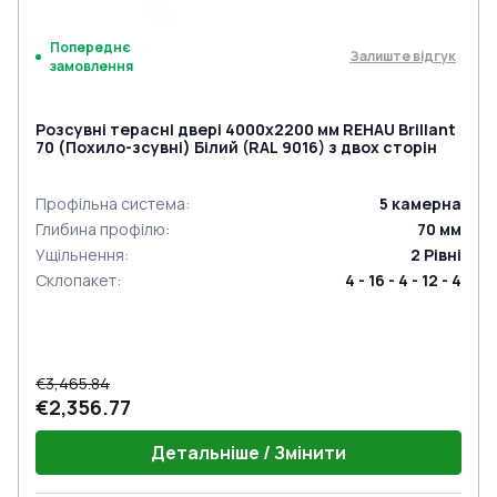
Попереднє
Залиште відгук
замовлення
Розсувні терасні двері 4000x2200 мм REHAU Brillant
70 (Похило-зсувні) Білий (RAL 9016) з двох сторін
Профільна система
:
5
камерна
Глибина профілю
:
70
мм
Ущільнення
:
2
Рівні
Склопакет
:
4 - 16 - 4 - 12 - 4
€3,465.84
€2,356.77
Детальніше / Змінити