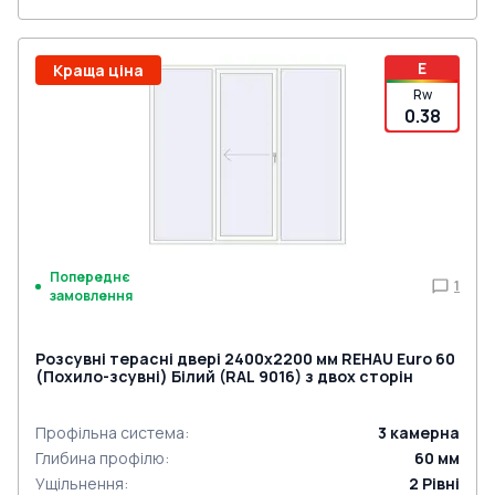
E
Краща ціна
Rw
0.38
Попереднє
1
замовлення
Розсувні терасні двері 2400x2200 мм REHAU Euro 60
(Похило-зсувні) Білий (RAL 9016) з двох сторін
Профільна система
:
3
камерна
Глибина профілю
:
60
мм
Ущільнення
:
2
Рівні