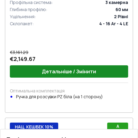
Профільна система
:
3
камерна
Глибина профілю
:
60
мм
Ущільнення
:
2
Рівні
Склопакет
:
4 - 16 Ar - 4 LE
€3,161.29
€2,149.67
Детальніше / Змінити
Оптимальна комплектація
Ручкa для розсувки PZ біла (на 1 сторону)
A
НАЦ. КЕШБЕК 10%
Rw