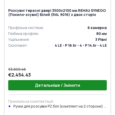
Розсувні терасні двері 3500x2100 мм REHAU SYNEGO
(Похило-зсувні) Білий (RAL 9016) з двох сторін
Профільна система
:
6
камерна
Глибина профілю
:
80
мм
Ущільнення
:
3
Рівні
Склопакет
:
4 LE - P 16 Ar - 4 - P 14 Ar - 4 LE
€3,609.46
€2,454.43
Детальніше / Змінити
Преміальна комплектація
Ручки для розсувки PZ білі (комплект на 2 сторони) з
циліндром