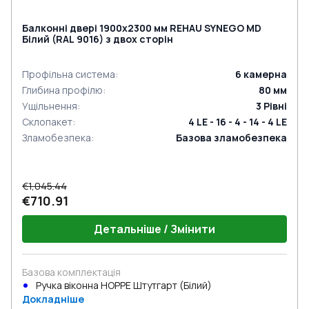
Балконні двері 1900x2300 мм REHAU SYNEGO MD
Білий (RAL 9016) з двох сторін
Профільна система
:
6
камерна
Глибина профілю
:
80
мм
Ущільнення
:
3
Рівні
Склопакет
:
4 LE - 16 - 4 - 14 - 4 LE
Зламобезпека
:
Базова зламобезпека
€1,045.44
€710.91
Детальніше / Змінити
Базова комплектація
Ручка віконна HOPPE Штутгарт (Білий)
Докладніше