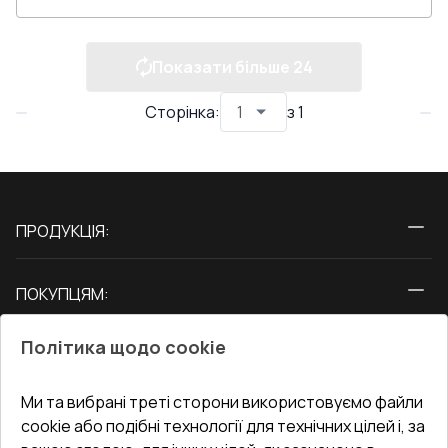
Показати більше
24
Сторінка
:
з
1
ПРОДУКЦІЯ:
Вікна
ПОКУПЦЯМ:
Двері
Про нас
Балкони
Політика щодо cookie
СЕРВІС ТА ОБЛУГОВУВАННЯ:
Акції
Тераси
Доставка і Оплата
Блог
Ми та вибрані треті сторони використовуємо файли
КОНТАКТИ
cookie або подібні технології для технічних цілей і, за
Гарантія та Сервіс
Адреса гіпермаркета