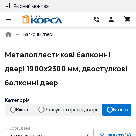
Якісний монтаж
Гарантія 10 ро
Головна
Балконні двері
сторінка
Металопластикові балконні
двері 1900x2300 мм, двостулкові
балконні двері
Категорія
Вікна
Розсувні терасні двері
Балконні
Сортування
Фільтр
(4)