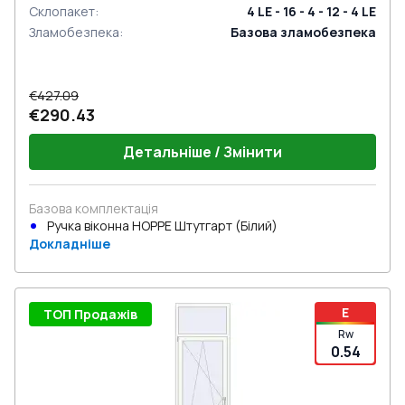
Склопакет
:
4 LE - 16 - 4 - 12 - 4 LE
Зламобезпека
:
Базова зламобезпека
€427.09
€290.43
Детальніше / Змінити
Базова комплектація
Ручка віконна HOPPE Штутгарт (Білий)
Докладніше
E
ТОП Продажів
Rw
0.54