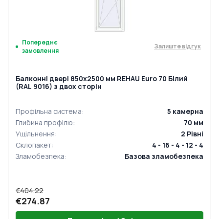
Попереднє
Залиште відгук
замовлення
Балконні двері 850x2500 мм REHAU Euro 70 Білий
(RAL 9016) з двох сторін
Профільна система
:
5
камерна
Глибина профілю
:
70
мм
Ущільнення
:
2
Рівні
Склопакет
:
4 - 16 - 4 - 12 - 4
Зламобезпека
:
Базова зламобезпека
€404.22
€274.87