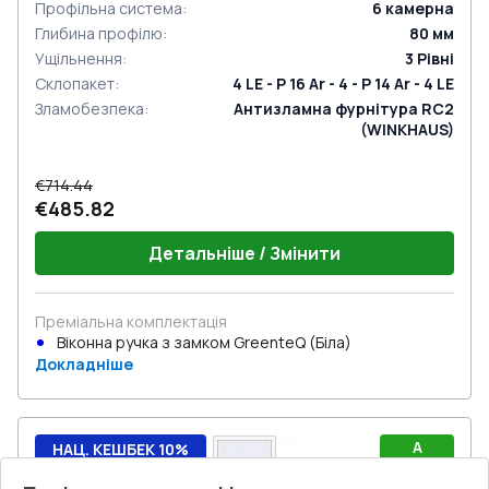
Профільна система
:
6
камерна
Глибина профілю
:
80
мм
Ущільнення
:
3
Рівні
Склопакет
:
4 LE - P 16 Ar - 4 - P 14 Ar - 4 LE
Зламобезпека
:
Антизламна фурнітура RC2
(WINKHAUS)
€714.44
€485.82
Детальніше / Змінити
Преміальна комплектація
Віконна ручка з замком GreenteQ (Біла)
Докладніше
A
НАЦ. КЕШБЕК 10%
Rw