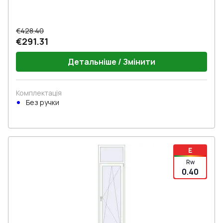
€428.40
€291.31
Детальніше / Змінити
Комплектація
Без ручки
E
Rw
0.40