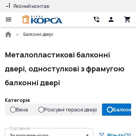
Якісний монтаж
Гарантія 10 років
Головна
Балконні двері
сторінка
Металопластикові балконні
двері, одностулкові з фрамугою
балконні двері
Категорія
Вікна
Розсувні терасні двері
Балконні
Сортування
Фільтр
(2)