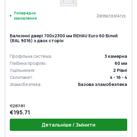
Попереднє
Залиште відгук
замовлення
Балконні двері 700x2300 мм REHAU Euro 60 Білий
(RAL 9016) з двох сторін
Профільна система
:
3
камерна
Глибина профілю
:
60
мм
Ущільнення
:
2
Рівні
Склопакет
:
4 - 16 - 4
Зламобезпека
:
Базова зламобезпека
€287.81
€195.71
Детальніше / Змінити