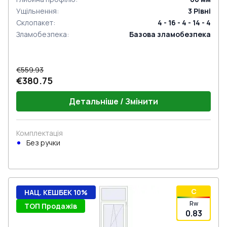
Ущільнення
:
3
Рівні
Склопакет
:
4 - 16 - 4 - 14 - 4
Зламобезпека
:
Базова зламобезпека
€559.93
€380.75
Детальніше / Змінити
Комплектація
Без ручки
C
НАЦ. КЕШБЕК 10%
Rw
ТОП Продажів
0.83