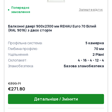
Попереднє
Залиште відгук
замовлення
Балконні двері 900x2300 мм REHAU Euro 70 Білий
(RAL 9016) з двох сторін
Профільна система
:
5
камерна
Глибина профілю
:
70
мм
Ущільнення
:
2
Рівні
Склопакет
:
4 - 16 - 4 - 12 - 4
Зламобезпека
:
Базова зламобезпека
€399.71
€271.80
Детальніше / Змінити