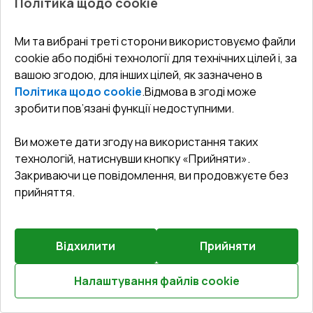
Політика щодо cookie
1.16
Ми та вибрані треті сторони використовуємо файли
cookie або подібні технології для технічних цілей і, за
вашою згодою, для інших цілей, як зазначено в
Політика щодо cookie
.
Відмова в згоді може
Попереднє
зробити пов’язані функції недоступними.
Залиште відгук
замовлення
Ви можете дати згоду на використання таких
Балконні двері 800x2500 мм REHAU SYNEGO MD
технологій, натиснувши кнопку «Прийняти».
WALNUT ззовні
Закриваючи це повідомлення, ви продовжуєте без
прийняття.
Профільна система
:
6
камерна
Глибина профілю
:
80
мм
Ущільнення
:
3
Рівні
Відхилити
Прийняти
Склопакет
:
4 LE - P 16 Ar - 4 - P 14 Ar - 4 LE
Зламобезпека
:
Антизламна фурнітура RC2
Налаштування файлів cookie
(WINKHAUS)
Розрахуй онлайн