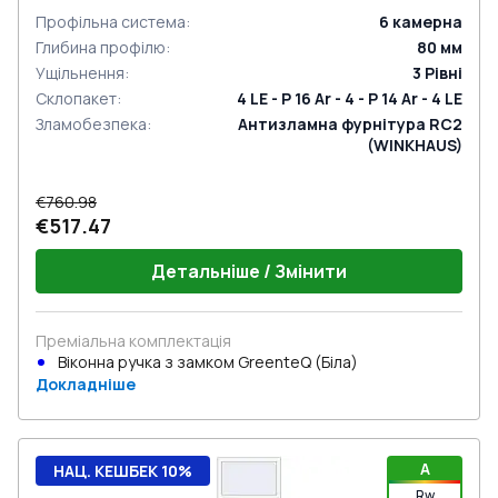
Профільна система
:
6
камерна
Глибина профілю
:
80
мм
Ущільнення
:
3
Рівні
Склопакет
:
4 LE - P 16 Ar - 4 - P 14 Ar - 4 LE
Зламобезпека
:
Антизламна фурнітура RC2
(WINKHAUS)
€760.98
€517.47
Детальніше / Змінити
Преміальна комплектація
Віконна ручка з замком GreenteQ (Біла)
Докладніше
A
НАЦ. КЕШБЕК 10%
Rw