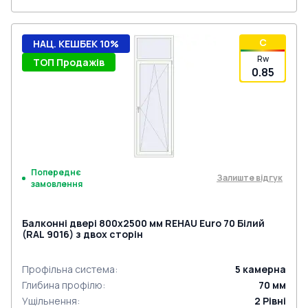
C
НАЦ. КЕШБЕК 10%
Rw
ТОП Продажів
0.85
Попереднє
Залиште відгук
замовлення
Балконні двері 800x2500 мм REHAU Euro 70 Білий
(RAL 9016) з двох сторін
Профільна система
:
5
камерна
Глибина профілю
:
70
мм
Ущільнення
:
2
Рівні