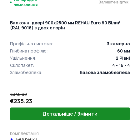
Залиште відгук
замовлення
Балконні двері 900x2500 мм REHAU Euro 60 Білий
(RAL 9016) з двох сторін
Профільна система
:
3
камерна
Глибина профілю
:
60
мм
Ущільнення
:
2
Рівні
Склопакет
:
4 - 16 - 4
Зламобезпека
:
Базова зламобезпека
€345.92
€235.23
Детальніше / Змінити
Комплектація
Без ручки