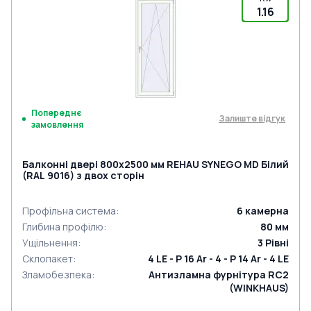
1.16
Попереднє
Залиште відгук
замовлення
Балконні двері 800x2500 мм REHAU SYNEGO MD Білий
(RAL 9016) з двох сторін
Профільна система
:
6
камерна
Глибина профілю
:
80
мм
Ущільнення
:
3
Рівні
Склопакет
:
4 LE - P 16 Ar - 4 - P 14 Ar - 4 LE
Зламобезпека
:
Антизламна фурнітура RC2
(WINKHAUS)