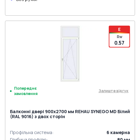
E
Rw
0.57
Попереднє
Залиште відгук
замовлення
Балконні двері 900x2700 мм REHAU SYNEGO MD Білий
(RAL 9016) з двох сторін
Профільна система
:
6
камерна
Глибина профілю
:
80
мм