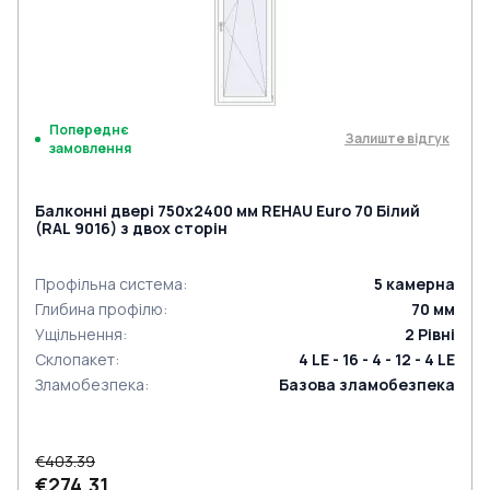
Попереднє
Залиште відгук
замовлення
Балконні двері 750x2400 мм REHAU Euro 70 Білий
(RAL 9016) з двох сторін
Профільна система
:
5
камерна
Глибина профілю
:
70
мм
Ущільнення
:
2
Рівні
Склопакет
:
4 LE - 16 - 4 - 12 - 4 LE
Зламобезпека
:
Базова зламобезпека
€403.39
€274.31