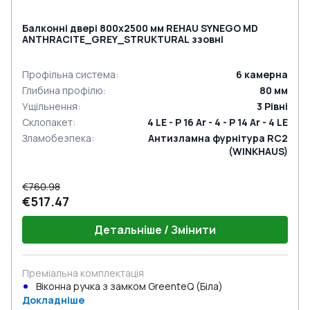
Балконні двері 800x2500 мм REHAU SYNEGO MD
ANTHRACITE_GREY_STRUKTURAL ззовні
Профільна система
:
6
камерна
Глибина профілю
:
80
мм
Ущільнення
:
3
Рівні
Склопакет
:
4 LE - P 16 Ar - 4 - P 14 Ar - 4 LE
Зламобезпека
:
Антизламна фурнітура RC2
(WINKHAUS)
€760.98
€517.47
Детальніше / Змінити
Преміальна комплектація
Віконна ручка з замком GreenteQ (Біла)
Докладніше