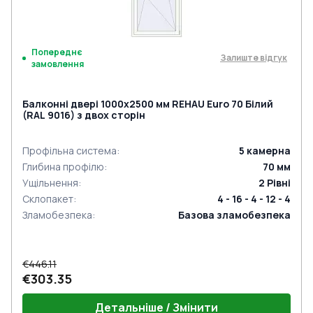
Попереднє
Залиште відгук
замовлення
Балконні двері 1000x2500 мм REHAU Euro 70 Білий
(RAL 9016) з двох сторін
Профільна система
:
5
камерна
Глибина профілю
:
70
мм
Ущільнення
:
2
Рівні
Склопакет
:
4 - 16 - 4 - 12 - 4
Зламобезпека
:
Базова зламобезпека
€446.11
€303.35
Детальніше / Змінити