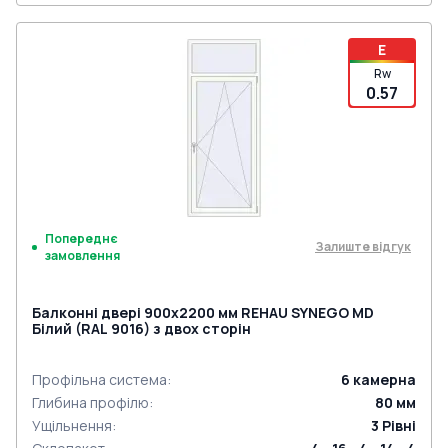
E
Rw
0.57
Попереднє
Залиште відгук
замовлення
Балконні двері 900x2200 мм REHAU SYNEGO MD
Білий (RAL 9016) з двох сторін
Профільна система
:
6
камерна
Глибина профілю
:
80
мм
Ущільнення
:
3
Рівні