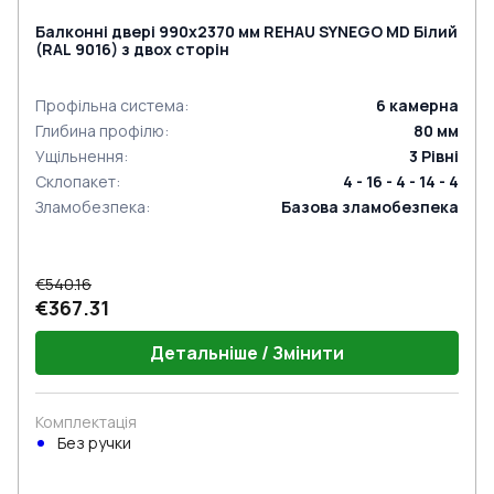
Балконні двері 990x2370 мм REHAU SYNEGO MD Білий
(RAL 9016) з двох сторін
Профільна система
:
6
камерна
Глибина профілю
:
80
мм
Ущільнення
:
3
Рівні
Склопакет
:
4 - 16 - 4 - 14 - 4
Зламобезпека
:
Базова зламобезпека
€540.16
€367.31
Детальніше / Змінити
Комплектація
Без ручки