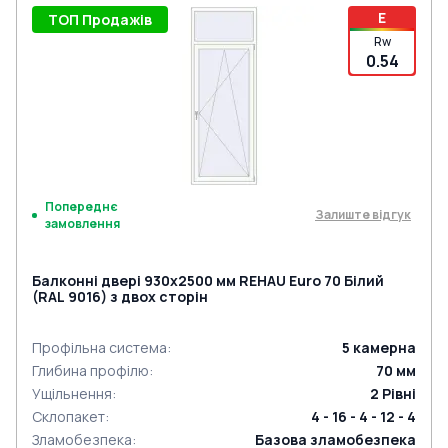
E
ТОП Продажів
Rw
0.54
Попереднє
Залиште відгук
замовлення
Балконні двері 930x2500 мм REHAU Euro 70 Білий
(RAL 9016) з двох сторін
Профільна система
:
5
камерна
Глибина профілю
:
70
мм
Ущільнення
:
2
Рівні
Склопакет
:
4 - 16 - 4 - 12 - 4
Зламобезпека
:
Базова зламобезпека