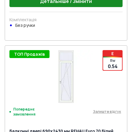
Детальніше / Змінити
Комплектація
Без ручки
E
ТОП Продажів
Rw
0.54
Попереднє
Залиште відгук
замовлення
Балконні двері 690x2430 мм REHAU Euro 70 Білий