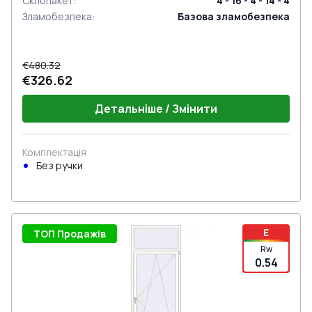
Склопакет
:
4 - 16 - 4 - 14 - 4
Зламобезпека
:
Базова зламобезпека
€480.32
€326.62
Детальніше / Змінити
Комплектація
Без ручки
E
ТОП Продажів
Rw
0.54