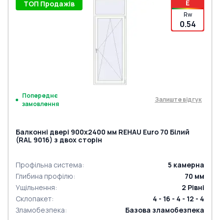
E
ТОП Продажів
Rw
0.54
Попереднє
Залиште відгук
замовлення
Балконні двері 900x2400 мм REHAU Euro 70 Білий
(RAL 9016) з двох сторін
Профільна система
:
5
камерна
Глибина профілю
:
70
мм
Ущільнення
:
2
Рівні
Склопакет
:
4 - 16 - 4 - 12 - 4
Зламобезпека
:
Базова зламобезпека