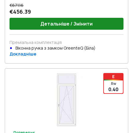
€671.16
€456.39
Детальніше / Змінити
Преміальна комплектація
Віконна ручка з замком GreenteQ (Біла)
Докладніше
E
Rw
0.40
Попереднє