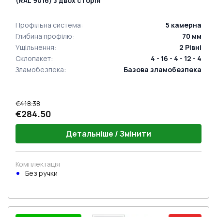
(RAL 9016) з двох сторін
Профільна система
:
5
камерна
Глибина профілю
:
70
мм
Ущільнення
:
2
Рівні
Склопакет
:
4 - 16 - 4 - 12 - 4
Зламобезпека
:
Базова зламобезпека
€418.38
€284.50
Детальніше / Змінити
Комплектація
Без ручки