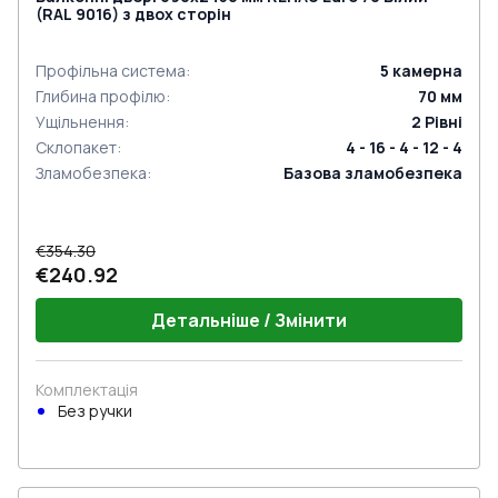
(RAL 9016) з двох сторін
Профільна система
:
5
камерна
Глибина профілю
:
70
мм
Ущільнення
:
2
Рівні
Склопакет
:
4 - 16 - 4 - 12 - 4
Зламобезпека
:
Базова зламобезпека
€354.30
€240.92
Детальніше / Змінити
Комплектація
Без ручки