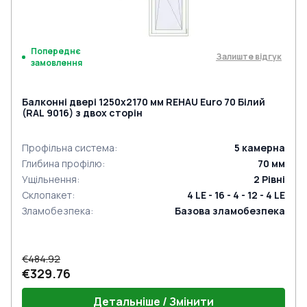
Попереднє
Залиште відгук
замовлення
Балконні двері 1250x2170 мм REHAU Euro 70 Білий
(RAL 9016) з двох сторін
Профільна система
:
5
камерна
Глибина профілю
:
70
мм
Ущільнення
:
2
Рівні
Склопакет
:
4 LE - 16 - 4 - 12 - 4 LE
Зламобезпека
:
Базова зламобезпека
€484.92
€329.76
Детальніше / Змінити