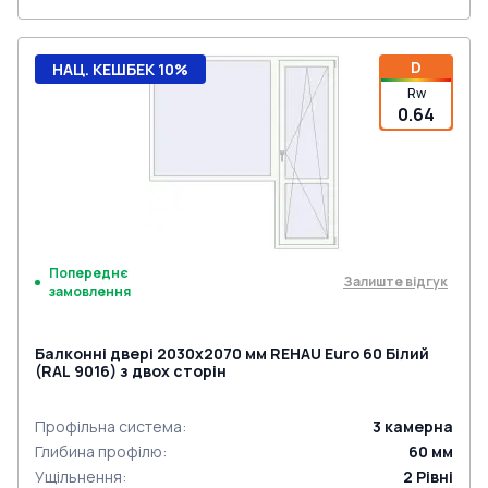
D
НАЦ. КЕШБЕК 10%
Rw
0.64
Попереднє
Залиште відгук
замовлення
Балконні двері 2030x2070 мм REHAU Euro 60 Білий
(RAL 9016) з двох сторін
Профільна система
:
3
камерна
Глибина профілю
:
60
мм
Ущільнення
:
2
Рівні