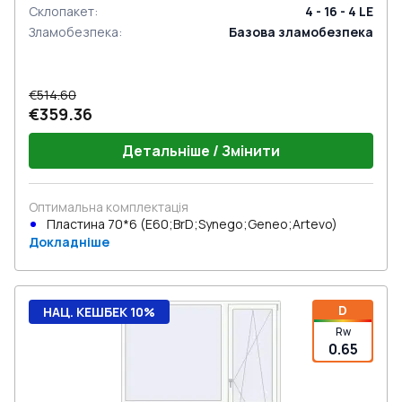
Склопакет
:
4 - 16 - 4 LE
Зламобезпека
:
Базова зламобезпека
€514.60
€359.36
Детальніше / Змінити
Оптимальна комплектація
Пластина 70*6 (E60;BrD;Synego;Geneo;Artevo)
Докладніше
D
НАЦ. КЕШБЕК 10%
Rw
0.65