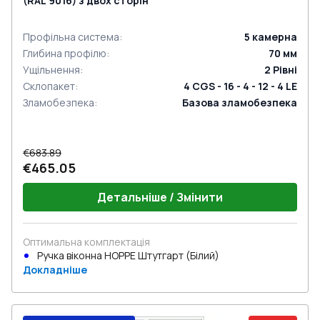
(RAL 9016) з двох сторін
Профільна система
:
5
камерна
Глибина профілю
:
70
мм
Ущільнення
:
2
Рівні
Склопакет
:
4 CGS - 16 - 4 - 12 - 4 LE
Зламобезпека
:
Базова зламобезпека
€683.89
€465.05
Детальніше / Змінити
Оптимальна комплектація
Ручка віконна HOPPE Штутгарт (Білий)
Докладніше