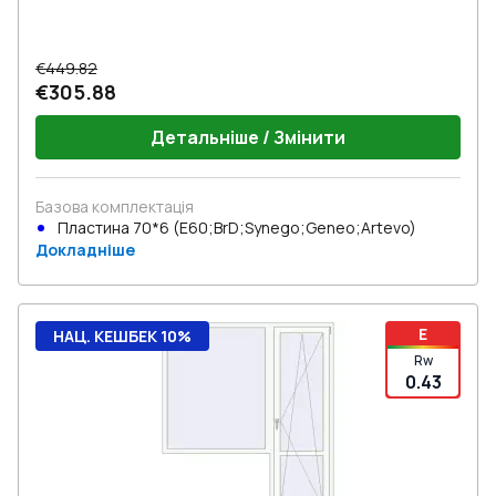
€449.82
€305.88
Детальніше / Змінити
Базова комплектація
Пластина 70*6 (E60;BrD;Synego;Geneo;Artevo)
Докладніше
E
НАЦ. КЕШБЕК 10%
Rw
0.43