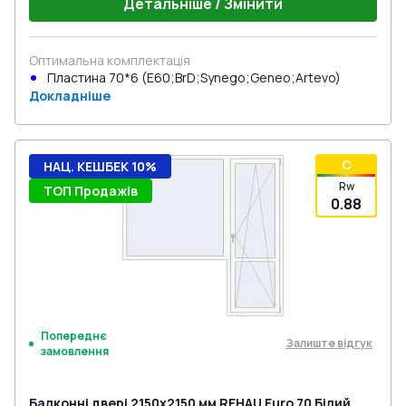
Детальніше / Змінити
Оптимальна комплектація
Пластина 70*6 (E60;BrD;Synego;Geneo;Artevo)
Докладніше
C
НАЦ. КЕШБЕК 10%
Rw
ТОП Продажів
0.88
Попереднє
Залиште відгук
замовлення
Балконні двері 2150x2150 мм REHAU Euro 70 Білий