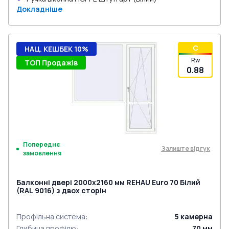
Докладніше
C
НАЦ. КЕШБЕК 10%
Rw
ТОП Продажів
0.88
Попереднє
Залиште відгук
замовлення
Балконні двері 2000x2160 мм REHAU Euro 70 Білий
(RAL 9016) з двох сторін
Профільна система
:
5
камерна
Глибина профілю
:
70
мм