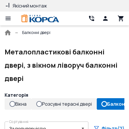
Якісний монтаж
Гарантія 10 ро
Головна
Балконні двері
сторінка
Металопластикові балконні
двері, з вікном ліворуч балконні
двері
Категорія
Вікна
Розсувні терасні двері
Балконні
Сортування
Фільтр
(2)