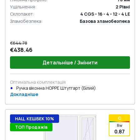
Ущільнення
:
2
Рівні
Склопакет
:
4 CGS - 16 - 4 - 12 - 4 LE
Зламобезпека
:
Базова зламобезпека
€644.78
€438.46
Детальніше / Змінити
Оптимальна комплектація
Ручка віконна HOPPE Штутгарт (Білий)
Докладніше
C
НАЦ. КЕШБЕК 10%
Rw
ТОП Продажів
0.87