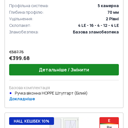
Профільна система
:
5
камерна
Глибина профілю
:
70
мм
Ущільнення
:
2
Рівні
Склопакет
:
4 LE - 16 - 4 - 12 - 4 LE
Зламобезпека
:
Базова зламобезпека
€587.75
€399.68
Детальніше / Змінити
Базова комплектація
Ручка віконна HOPPE Штутгарт (Білий)
Докладніше
E
НАЦ. КЕШБЕК 10%
Rw