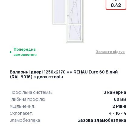
0.42
Попереднє
Залиште відгук
замовлення
Балконні двері 1250x2170 мм REHAU Euro 60 Білий
(RAL 9016) з двох сторін
Профільна система
:
3
камерна
Глибина профілю
:
60
мм
Ущільнення
:
2
Рівні
Склопакет
:
4 - 16 - 4
Зламобезпека
:
Базова зламобезпека