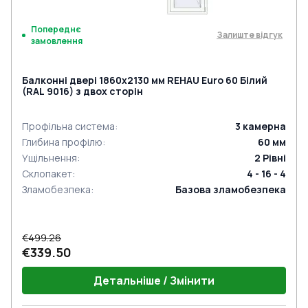
Попереднє
Залиште відгук
замовлення
Балконні двері 1860x2130 мм REHAU Euro 60 Білий
(RAL 9016) з двох сторін
Профільна система
:
3
камерна
Глибина профілю
:
60
мм
Ущільнення
:
2
Рівні
Склопакет
:
4 - 16 - 4
Зламобезпека
:
Базова зламобезпека
€499.26
€339.50
Детальніше / Змінити