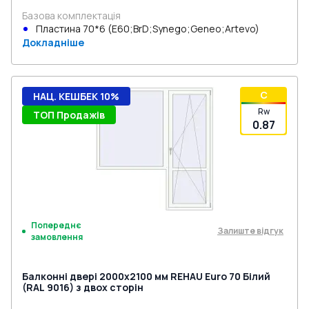
Базова комплектація
Пластина 70*6 (E60;BrD;Synego;Geneo;Artevo)
Докладніше
C
НАЦ. КЕШБЕК 10%
Rw
ТОП Продажів
0.87
Попереднє
Залиште відгук
замовлення
Балконні двері 2000x2100 мм REHAU Euro 70 Білий
(RAL 9016) з двох сторін