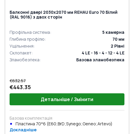
Балконні двері 2030x2070 мм REHAU Euro 70 Білий
(RAL 9016) з двох сторін
Профільна система
:
5
камерна
Глибина профілю
:
70
мм
Ущільнення
:
2
Рівні
Склопакет
:
4 LE - 16 - 4 - 12 - 4 LE
Зламобезпека
:
Базова зламобезпека
€632.57
€443.35
Детальніше / Змінити
Базова комплектація
Пластина 70*6 (E60;BrD;Synego;Geneo;Artevo)
Докладніше