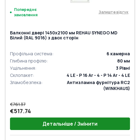
Попереднє
Залиште відгук
замовлення
Балконні двері 1450x2100 мм REHAU SYNEGO MD
Білий (RAL 9016) з двох сторін
Профільна система
:
6
камерна
Глибина профілю
:
80
мм
Ущільнення
:
3
Рівні
Склопакет
:
4 LE - P 16 Ar - 4 - P 14 Ar - 4 LE
Зламобезпека
:
Антизламна фурнітура RC2
(WINKHAUS)
€761.37
€517.74
Детальніше / Змінити