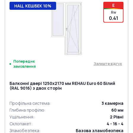
E
НАЦ. КЕШБЕК 10%
Rw
0.41
Попереднє
Залиште відгук
замовлення
Балконні двері 1250x2170 мм REHAU Euro 60 Білий
(RAL 9016) з двох сторін
Профільна система
:
3
камерна
Глибина профілю
:
60
мм
Ущільнення
:
2
Рівні
Склопакет
:
4 - 16 - 4
Зламобезпека
:
Базова зламобезпека