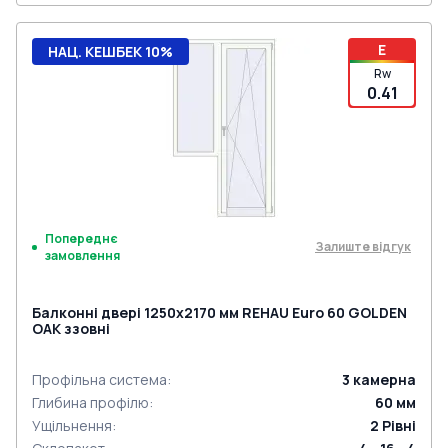
E
НАЦ. КЕШБЕК 10%
Rw
0.41
Попереднє
Залиште відгук
замовлення
Балконні двері 1250x2170 мм REHAU Euro 60 GOLDEN
OAK ззовні
Профільна система
:
3
камерна
Глибина профілю
:
60
мм
Ущільнення
:
2
Рівні