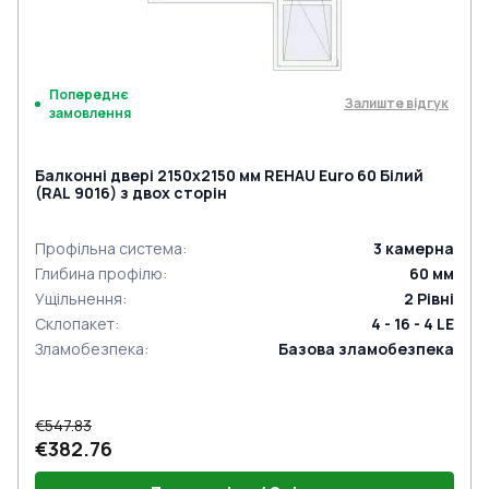
Попереднє
Залиште відгук
замовлення
Балконні двері 2150x2150 мм REHAU Euro 60 Білий
(RAL 9016) з двох сторін
Профільна система
:
3
камерна
Глибина профілю
:
60
мм
Ущільнення
:
2
Рівні
Склопакет
:
4 - 16 - 4 LE
Зламобезпека
:
Базова зламобезпека
€547.83
€382.76