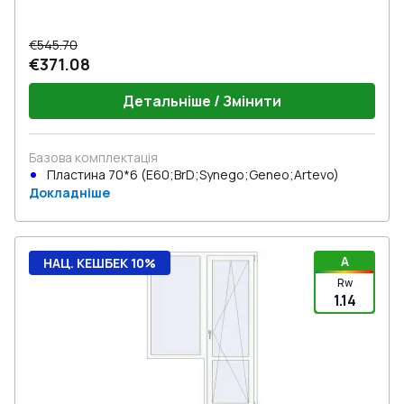
€545.70
€371.08
Детальніше / Змінити
Базова комплектація
Пластина 70*6 (E60;BrD;Synego;Geneo;Artevo)
Докладніше
A
НАЦ. КЕШБЕК 10%
Rw
1.14