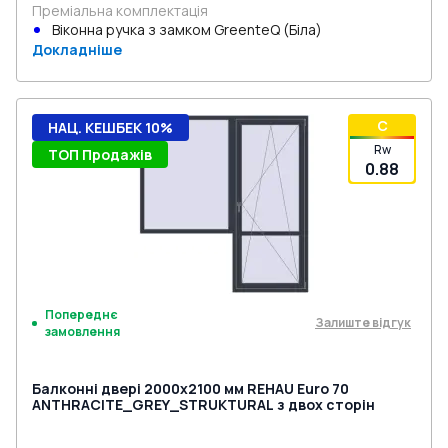
Преміальна комплектація
Віконна ручка з замком GreenteQ (Біла)
Докладніше
C
НАЦ. КЕШБЕК 10%
Rw
ТОП Продажів
0.88
Попереднє
Залиште відгук
замовлення
Балконні двері 2000x2100 мм REHAU Euro 70
ANTHRACITE_GREY_STRUKTURAL з двох сторін