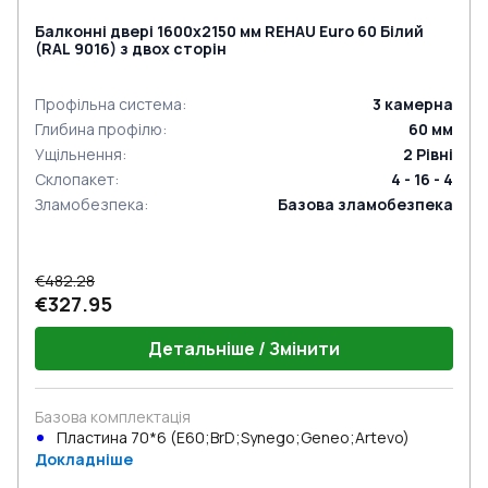
Балконні двері 1600x2150 мм REHAU Euro 60 Білий
(RAL 9016) з двох сторін
Профільна система
:
3
камерна
Глибина профілю
:
60
мм
Ущільнення
:
2
Рівні
Склопакет
:
4 - 16 - 4
Зламобезпека
:
Базова зламобезпека
€482.28
€327.95
Детальніше / Змінити
Базова комплектація
Пластина 70*6 (E60;BrD;Synego;Geneo;Artevo)
Докладніше