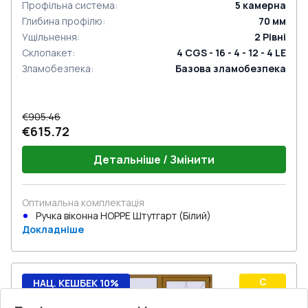
Профільна система
:
5
камерна
Глибина профілю
:
70
мм
Ущільнення
:
2
Рівні
Склопакет
:
4 CGS - 16 - 4 - 12 - 4 LE
Зламобезпека
:
Базова зламобезпека
€905.46
€615.72
Детальніше / Змінити
Оптимальна комплектація
Ручка віконна HOPPE Штутгарт (Білий)
Докладніше
C
НАЦ. КЕШБЕК 10%
Rw
ТОП Продажів