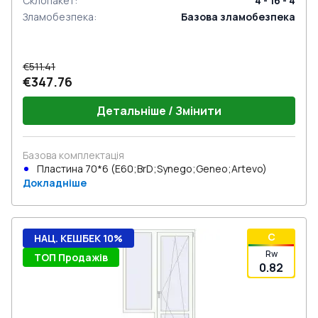
Склопакет
:
4 - 16 - 4
Зламобезпека
:
Базова зламобезпека
€511.41
€347.76
Детальніше / Змінити
Базова комплектація
Пластина 70*6 (E60;BrD;Synego;Geneo;Artevo)
Докладніше
C
НАЦ. КЕШБЕК 10%
Rw
ТОП Продажів
0.82