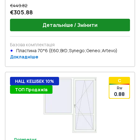
€449.82
€305.88
Детальніше / Змінити
Базова комплектація
Пластина 70*6 (E60;BrD;Synego;Geneo;Artevo)
Докладніше
C
НАЦ. КЕШБЕК 10%
Rw
ТОП Продажів
0.88
Попереднє