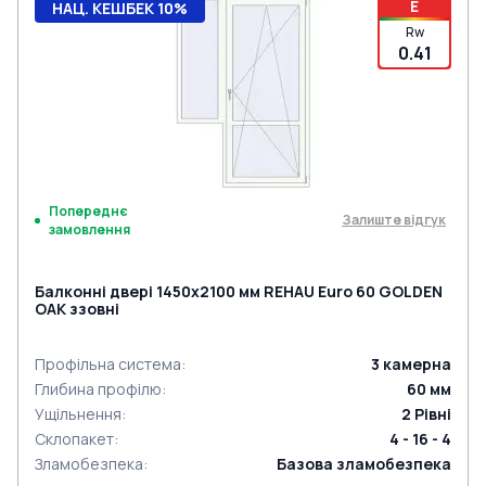
E
НАЦ. КЕШБЕК 10%
Rw
0.41
Попереднє
Залиште відгук
замовлення
Балконні двері 1450x2100 мм REHAU Euro 60 GOLDEN
OAK ззовні
Профільна система
:
3
камерна
Глибина профілю
:
60
мм
Ущільнення
:
2
Рівні
Склопакет
:
4 - 16 - 4
Зламобезпека
:
Базова зламобезпека