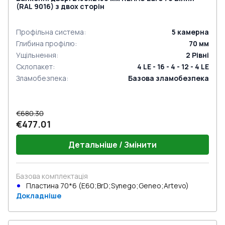
(RAL 9016) з двох сторін
Профільна система
:
5
камерна
Глибина профілю
:
70
мм
Ущільнення
:
2
Рівні
Склопакет
:
4 LE - 16 - 4 - 12 - 4 LE
Зламобезпека
:
Базова зламобезпека
€680.30
€477.01
Детальніше / Змінити
Базова комплектація
Пластина 70*6 (E60;BrD;Synego;Geneo;Artevo)
Докладніше