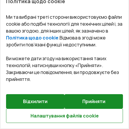
Політика щодо cookie
0.88
Ми та вибрані треті сторони використовуємо файли
cookie або подібні технології для технічних цілей і, за
вашою згодою, для інших цілей, як зазначено в
Політика щодо cookie
.
Відмова в згоді може
Попереднє
зробити пов’язані функції недоступними.
Залиште відгук
замовлення
Ви можете дати згоду на використання таких
Балконні двері 2000x2100 мм REHAU Euro 70
технологій, натиснувши кнопку «Прийняти».
LIGHT_OAK з двох сторін
Закриваючи це повідомлення, ви продовжуєте без
прийняття.
Профільна система
:
5
камерна
Глибина профілю
:
70
мм
Ущільнення
:
2
Рівні
Відхилити
Прийняти
Склопакет
:
4 CGS - 16 - 4 - 12 - 4 LE
Зламобезпека
:
Базова зламобезпека
Налаштування файлів cookie
Розрахуй онлайн