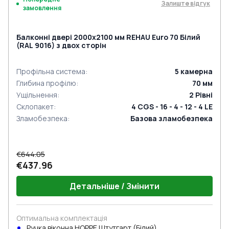
Залиште відгук
замовлення
Балконні двері 2000x2100 мм REHAU Euro 70 Білий
(RAL 9016) з двох сторін
Профільна система
:
5
камерна
Глибина профілю
:
70
мм
Ущільнення
:
2
Рівні
Склопакет
:
4 CGS - 16 - 4 - 12 - 4 LE
Зламобезпека
:
Базова зламобезпека
€644.05
€437.96
Детальніше / Змінити
Оптимальна комплектація
Ручка віконна HOPPE Штутгарт (Білий)