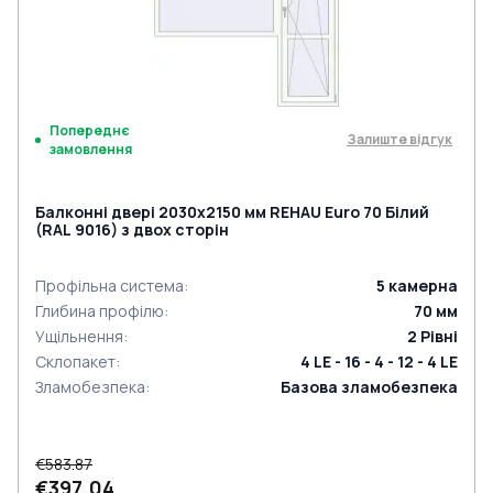
Попереднє
Залиште відгук
замовлення
Балконні двері 2030x2150 мм REHAU Euro 70 Білий
(RAL 9016) з двох сторін
Профільна система
:
5
камерна
Глибина профілю
:
70
мм
Ущільнення
:
2
Рівні
Склопакет
:
4 LE - 16 - 4 - 12 - 4 LE
Зламобезпека
:
Базова зламобезпека
€583.87
€397.04