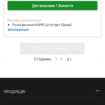
Детальніше / Змінити
Базова комплектація
Ручка віконна HOPPE Штутгарт (Білий)
Докладніше
Показати більше
24
Сторінка
:
з
1
ПРОДУКЦІЯ:
Вікна