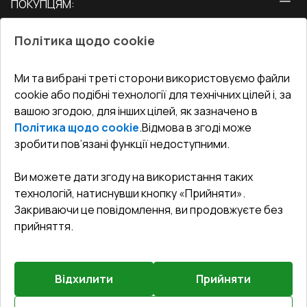
ПОКУПЦЯМ:
Двері
Про нас
Балкони
Політика щодо cookie
СЕРВІС ТА ОБЛУГОВУВАННЯ:
Акції
Тераси
Доставка і Оплата
Блог
Ми та вибрані треті сторони використовуємо файли
КОНТАКТИ
cookie або подібні технології для технічних цілей і, за
Гарантія та Сервіс
Адреса гіпермаркета
вашою згодою, для інших цілей, як зазначено в
Офіс
:
Україна, м. Вінниця, вул. Келецька 60 кв. 61
Повернення товару
Як правильно заміряти вікна
Політика щодо cookie
.
Відмова в згоді може
Договір публічної оферти
undefined(undefined)
зробити пов’язані функції недоступними.
Співпраця з нами
i.mgr3@korsa.ua
Ви можете дати згоду на використання таких
технологій, натиснувши кнопку «Прийняти».
Закриваючи це повідомлення, ви продовжуєте без
прийняття.
Відхилити
Прийняти
©
2026
.
Всі права захищені
.
Сайт створено на платформі
Vitrager.com
.