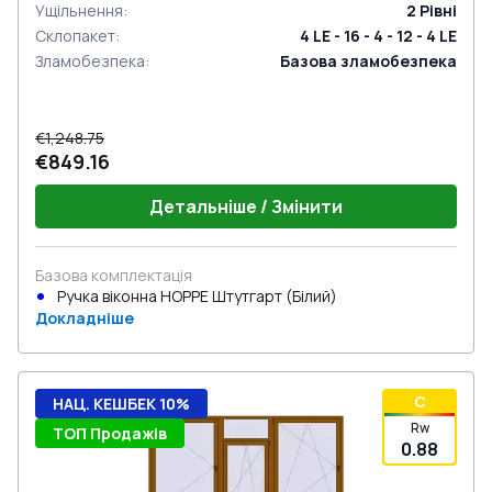
Ущільнення
:
2
Рівні
Склопакет
:
4 LE - 16 - 4 - 12 - 4 LE
Зламобезпека
:
Базова зламобезпека
€1,248.75
€849.16
Детальніше / Змінити
Базова комплектація
Ручка віконна HOPPE Штутгарт (Білий)
Докладніше
C
НАЦ. КЕШБЕК 10%
Rw
ТОП Продажів
0.88