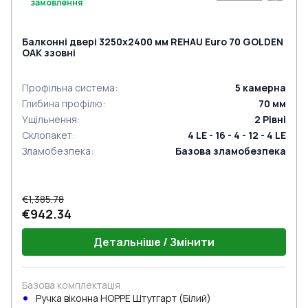
замовлення
Балконні двері 3250x2400 мм REHAU Euro 70 GOLDEN
OAK ззовні
Профільна система
:
5
камерна
Глибина профілю
:
70
мм
Ущільнення
:
2
Рівні
Склопакет
:
4 LE - 16 - 4 - 12 - 4 LE
Зламобезпека
:
Базова зламобезпека
€1,385.78
€942.34
Детальніше / Змінити
Базова комплектація
Ручка віконна HOPPE Штутгарт (Білий)