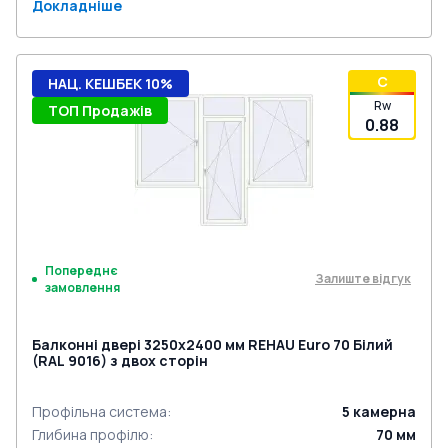
Докладніше
C
НАЦ. КЕШБЕК 10%
Rw
ТОП Продажів
0.88
Попереднє
Залиште відгук
замовлення
Балконні двері 3250x2400 мм REHAU Euro 70 Білий
(RAL 9016) з двох сторін
Профільна система
:
5
камерна
Глибина профілю
:
70
мм