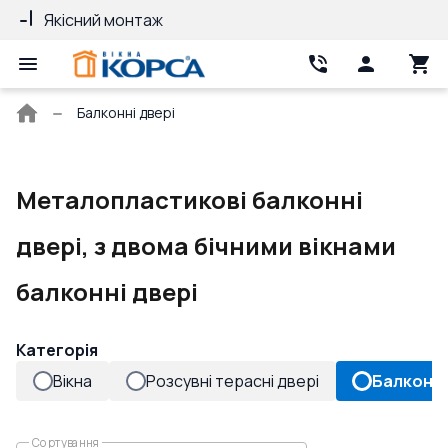
Якісний монтаж
Гарантія 10 ро
Головна
Балконні двері
сторінка
Металопластикові балконні
двері, з двома бічними вікнами
балконні двері
Категорія
Вікна
Розсувні терасні двері
Балконні
Сортування