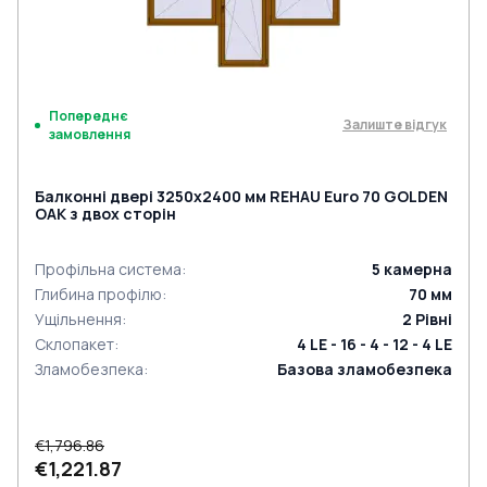
Попереднє
Залиште відгук
замовлення
Балконні двері 3250x2400 мм REHAU Euro 70 GOLDEN
OAK з двох сторін
Профільна система
:
5
камерна
Глибина профілю
:
70
мм
Ущільнення
:
2
Рівні
Склопакет
:
4 LE - 16 - 4 - 12 - 4 LE
Зламобезпека
:
Базова зламобезпека
€1,796.86
€1,221.87