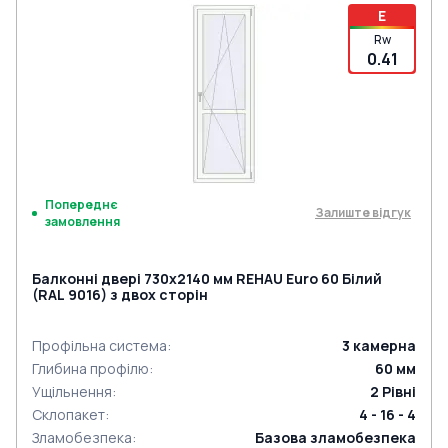
E
Rw
0.41
Попереднє
Залиште відгук
замовлення
Балконні двері 730x2140 мм REHAU Euro 60 Білий
(RAL 9016) з двох сторін
Профільна система
:
3
камерна
Глибина профілю
:
60
мм
Ущільнення
:
2
Рівні
Склопакет
:
4 - 16 - 4
Зламобезпека
:
Базова зламобезпека