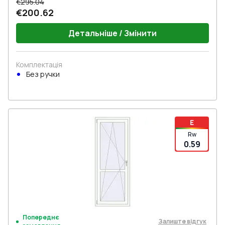
€295.04
€200.62
Детальніше / Змінити
Комплектація
Без ручки
E
Rw
0.59
Попереднє
Залиште відгук