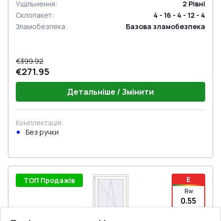
Ущільнення
:
2
Рівні
Склопакет
:
4 - 16 - 4 - 12 - 4
Зламобезпека
:
Базова зламобезпека
€399.92
€271.95
Детальніше / Змінити
Комплектація
Без ручки
E
ТОП Продажів
Rw
0.55