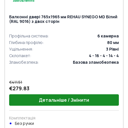
замовлення
Балконні двері 765x1965 мм REHAU SYNEGO MD Білий
(RAL 9016) з двох сторін
Профільна система
:
6
камерна
Глибина профілю
:
80
мм
Ущільнення
:
3
Рівні
Склопакет
:
4 - 16 - 4 - 14 - 4
Зламобезпека
:
Базова зламобезпека
€411.51
€279.83
Детальніше / Змінити
Комплектація
Без ручки