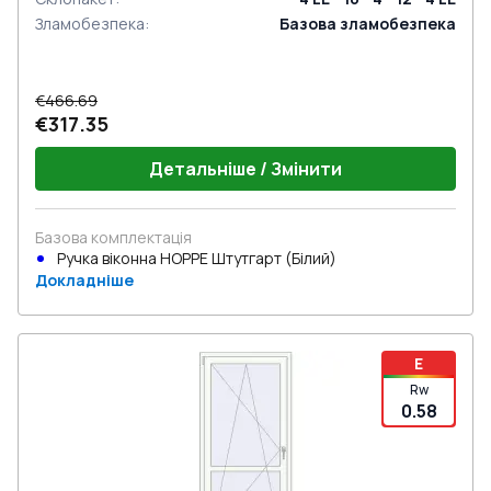
Зламобезпека
:
Базова зламобезпека
€466.69
€317.35
Детальніше / Змінити
Базова комплектація
Ручка віконна HOPPE Штутгарт (Білий)
Докладніше
E
Rw
0.58