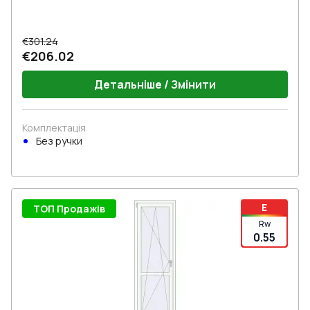
€301.24
€206.02
Детальніше / Змінити
Комплектація
Без ручки
E
ТОП Продажів
Rw
0.55