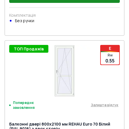
Комплектація
Без ручки
E
ТОП Продажів
Rw
0.55
Попереднє
Залиште відгук
замовлення
Балконні двері 800x2100 мм REHAU Euro 70 Білий
(RAL 9016) з двох сторін