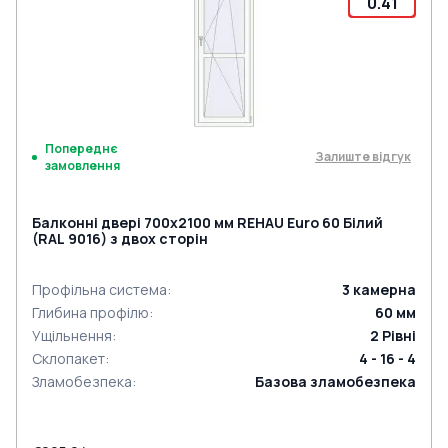
0.41
Попереднє
Залиште відгук
замовлення
Балконні двері 700x2100 мм REHAU Euro 60 Білий
(RAL 9016) з двох сторін
Профільна система
:
3
камерна
Глибина профілю
:
60
мм
Ущільнення
:
2
Рівні
Склопакет
:
4 - 16 - 4
Зламобезпека
:
Базова зламобезпека