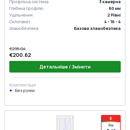
Профільна система
:
3
камерна
Глибина профілю
:
60
мм
Ущільнення
:
2
Рівні
Склопакет
:
4 - 16 - 4
Зламобезпека
:
Базова зламобезпека
€295.04
€200.62
Детальніше / Змінити
Комплектація
Без ручки
E
Rw