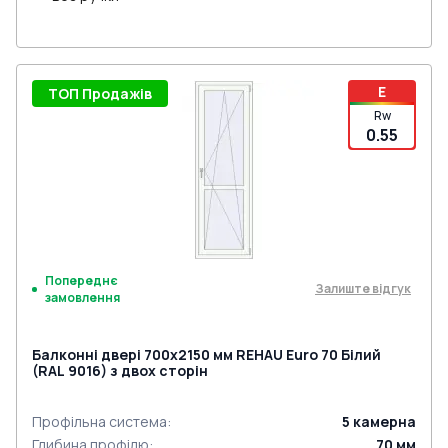
E
ТОП Продажів
Rw
0.55
Попереднє
Залиште відгук
замовлення
Балконні двері 700x2150 мм REHAU Euro 70 Білий
(RAL 9016) з двох сторін
Профільна система
:
5
камерна
Глибина профілю
:
70
мм