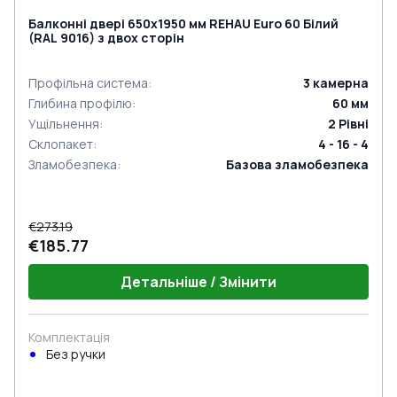
Балконні двері 650x1950 мм REHAU Euro 60 Білий
(RAL 9016) з двох сторін
Профільна система
:
3
камерна
Глибина профілю
:
60
мм
Ущільнення
:
2
Рівні
Склопакет
:
4 - 16 - 4
Зламобезпека
:
Базова зламобезпека
€273.19
€185.77
Детальніше / Змінити
Комплектація
Без ручки