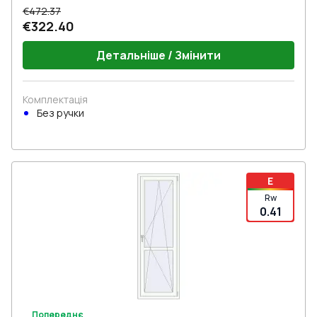
€472.37
€322.40
Детальніше / Змінити
Комплектація
Без ручки
E
Rw
0.41
Попереднє