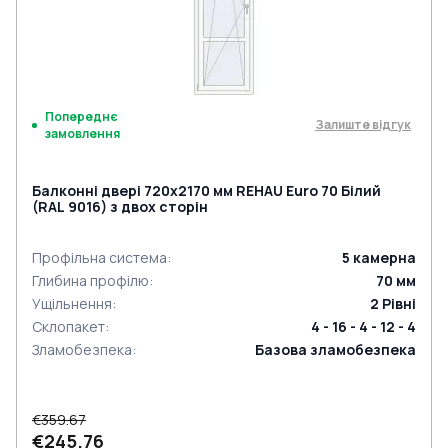
Попереднє
Залиште відгук
замовлення
Балконні двері 720x2170 мм REHAU Euro 70 Білий
(RAL 9016) з двох сторін
Профільна система
:
5
камерна
Глибина профілю
:
70
мм
Ущільнення
:
2
Рівні
Склопакет
:
4 - 16 - 4 - 12 - 4
Зламобезпека
:
Базова зламобезпека
€359.67
€245.76