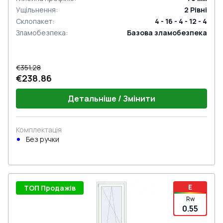
Ущільнення
:
2
Рівні
Склопакет
:
4 - 16 - 4 - 12 - 4
Зламобезпека
:
Базова зламобезпека
€351.28
€238.86
Детальніше / Змінити
Комплектація
Без ручки
E
ТОП Продажів
Rw
0.55