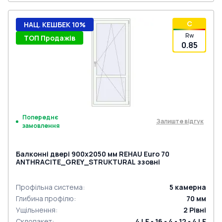
C
НАЦ. КЕШБЕК 10%
Rw
ТОП Продажів
0.85
Попереднє
Залиште відгук
замовлення
Балконні двері 900x2050 мм REHAU Euro 70
ANTHRACITE_GREY_STRUKTURAL ззовні
Профільна система
:
5
камерна
Глибина профілю
:
70
мм
Ущільнення
:
2
Рівні
Склопакет
:
4 LE - 16 - 4 - 12 - 4 LE