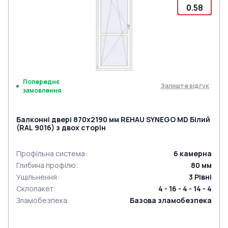
0.58
Попереднє
Залиште відгук
замовлення
Балконні двері 870x2190 мм REHAU SYNEGO MD Білий
(RAL 9016) з двох сторін
Профільна система
:
6
камерна
Глибина профілю
:
80
мм
Ущільнення
:
3
Рівні
Склопакет
:
4 - 16 - 4 - 14 - 4
Зламобезпека
:
Базова зламобезпека