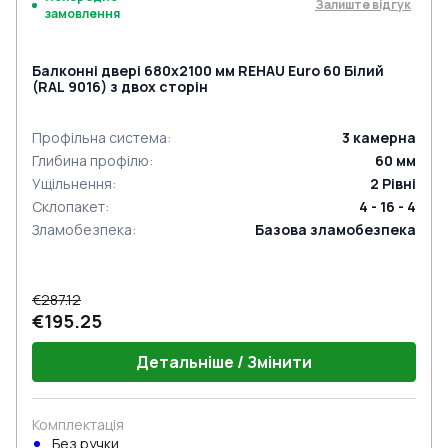
Залиште відгук
замовлення
Балконні двері 680x2100 мм REHAU Euro 60 Білий
(RAL 9016) з двох сторін
Профільна система
:
3
камерна
Глибина профілю
:
60
мм
Ущільнення
:
2
Рівні
Склопакет
:
4 - 16 - 4
Зламобезпека
:
Базова зламобезпека
€287.12
€195.25
Детальніше / Змінити
Комплектація
Без ручки