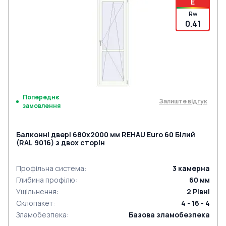
E
Rw
0.41
Попереднє
Залиште відгук
замовлення
Балконні двері 680x2000 мм REHAU Euro 60 Білий
(RAL 9016) з двох сторін
Профільна система
:
3
камерна
Глибина профілю
:
60
мм
Ущільнення
:
2
Рівні
Склопакет
:
4 - 16 - 4
Зламобезпека
:
Базова зламобезпека