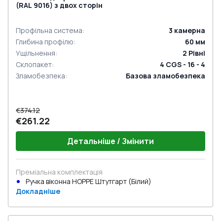
(RAL 9016) з двох сторін
Профільна система
:
3
камерна
Глибина профілю
:
60
мм
Ущільнення
:
2
Рівні
Склопакет
:
4 CGS - 16 - 4
Зламобезпека
:
Базова зламобезпека
€374.12
€261.22
Детальніше / Змінити
Преміальна комплектація
Ручка віконна HOPPE Штутгарт (Білий)
Докладніше