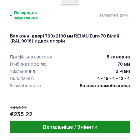
Попереднє
Залиште відгук
замовлення
Балконні двері 700x2100 мм REHAU Euro 70 Білий
(RAL 9016) з двох сторін
Профільна система
:
5
камерна
Глибина профілю
:
70
мм
Ущільнення
:
2
Рівні
Склопакет
:
4 - 16 - 4 - 12 - 4
Зламобезпека
:
Базова зламобезпека
€344.21
€235.22
Детальніше / Змінити