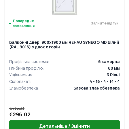
Попереднє
Залиште відгук
замовлення
Балконні двері 900x1900 мм REHAU SYNEGO MD Білий
(RAL 9016) з двох сторін
Профільна система
:
6
камерна
Глибина профілю
:
80
мм
Ущільнення
:
3
Рівні
Склопакет
:
4 - 16 - 4 - 14 - 4
Зламобезпека
:
Базова зламобезпека
€435.33
€296.02
Детальніше / Змінити