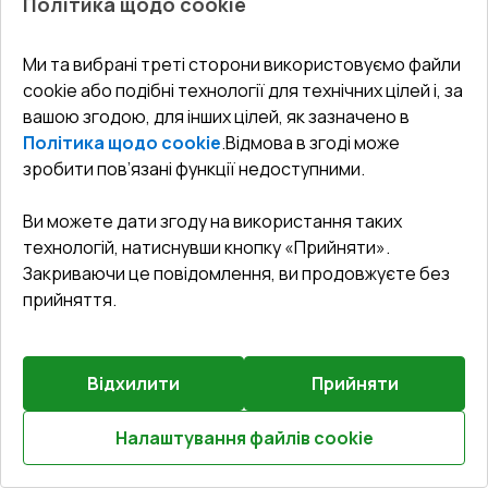
Політика щодо cookie
Ми та вибрані треті сторони використовуємо файли
cookie або подібні технології для технічних цілей і, за
вашою згодою, для інших цілей, як зазначено в
Попереднє
Залиште відгук
замовлення
Політика щодо cookie
.
Відмова в згоді може
зробити пов’язані функції недоступними.
Балконні двері 800x2000 мм REHAU Euro 70 Білий
(RAL 9016) з двох сторін
Ви можете дати згоду на використання таких
технологій, натиснувши кнопку «Прийняти».
Профільна система
:
5
камерна
Закриваючи це повідомлення, ви продовжуєте без
Глибина профілю
:
70
мм
прийняття.
Ущільнення
:
2
Рівні
Склопакет
:
4 - 16 - 4 - 12 - 4
Зламобезпека
:
Базова зламобезпека
Відхилити
Прийняти
Налаштування файлів cookie
€359.56
Розрахуй онлайн
€244.50