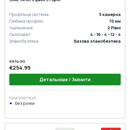
Профільна система
:
5
камерна
Глибина профілю
:
70
мм
Ущільнення
:
2
Рівні
Склопакет
:
4 - 16 - 4 - 12 - 4
Зламобезпека
:
Базова зламобезпека
€374.99
€254.99
Детальніше / Змінити
Комплектація
Без ручки