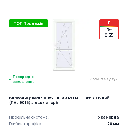
E
ТОП Продажів
Rw
0.55
Попереднє
Залиште відгук
замовлення
Балконні двері 900x2100 мм REHAU Euro 70 Білий
(RAL 9016) з двох сторін
Профільна система
:
5
камерна
Глибина профілю
:
70
мм