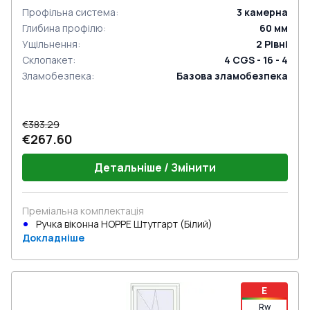
Профільна система
:
3
камерна
Глибина профілю
:
60
мм
Ущільнення
:
2
Рівні
Склопакет
:
4 CGS - 16 - 4
Зламобезпека
:
Базова зламобезпека
€383.29
€267.60
Детальніше / Змінити
Преміальна комплектація
Ручка віконна HOPPE Штутгарт (Білий)
Докладніше
E
Rw