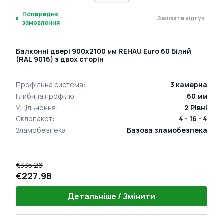
Попереднє
Залиште відгук
замовлення
Балконні двері 900x2100 мм REHAU Euro 60 Білий
(RAL 9016) з двох сторін
Профільна система
:
3
камерна
Глибина профілю
:
60
мм
Ущільнення
:
2
Рівні
Склопакет
:
4 - 16 - 4
Зламобезпека
:
Базова зламобезпека
€335.26
€227.98
Детальніше / Змінити