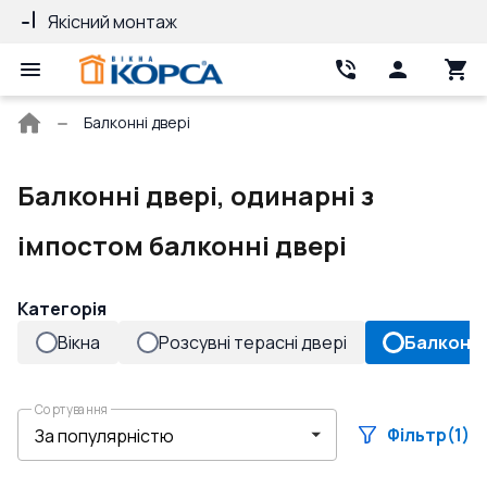
Якісний монтаж
Гарантія 10 ро
Головна
Балконні двері
сторінка
Балконні двері, одинарні з
імпостом балконні двері
Категорія
Вікна
Розсувні терасні двері
Балконні
Сортування
Фільтр
(1)