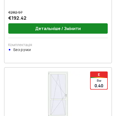
€282.97
€192.42
Детальніше / Змінити
Комплектація
Без ручки
E
Rw
0.40