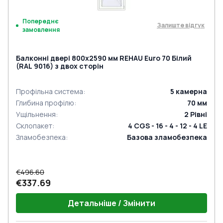
Попереднє
Залиште відгук
замовлення
Балконні двері 800x2590 мм REHAU Euro 70 Білий
(RAL 9016) з двох сторін
Профільна система
:
5
камерна
Глибина профілю
:
70
мм
Ущільнення
:
2
Рівні
Склопакет
:
4 CGS - 16 - 4 - 12 - 4 LE
Зламобезпека
:
Базова зламобезпека
€496.60
€337.69
Детальніше / Змінити