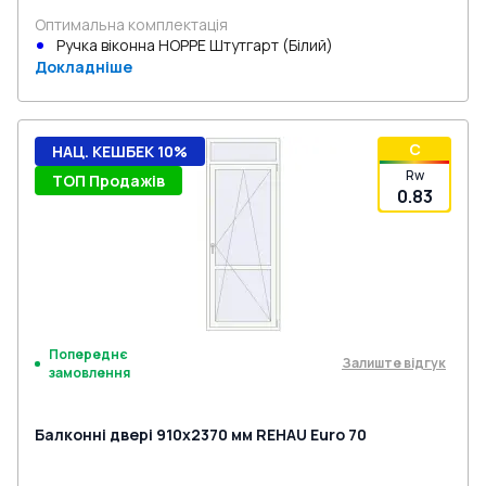
Оптимальна комплектація
Ручка віконна HOPPE Штутгарт (Білий)
Докладніше
C
НАЦ. КЕШБЕК 10%
Rw
ТОП Продажів
0.83
Попереднє
Залиште відгук
замовлення
Балконні двері 910x2370 мм REHAU Euro 70