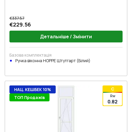
€337.57
€229.56
Детальніше / Змінити
Базова комплектація
Ручка віконна HOPPE Штутгарт (Білий)
C
НАЦ. КЕШБЕК 10%
Rw
ТОП Продажів
0.82