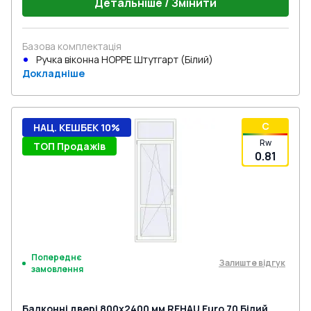
Детальніше / Змінити
Базова комплектація
Ручка віконна HOPPE Штутгарт (Білий)
Докладніше
C
НАЦ. КЕШБЕК 10%
Rw
ТОП Продажів
0.81
Попереднє
Залиште відгук
замовлення
Балконні двері 800x2400 мм REHAU Euro 70 Білий