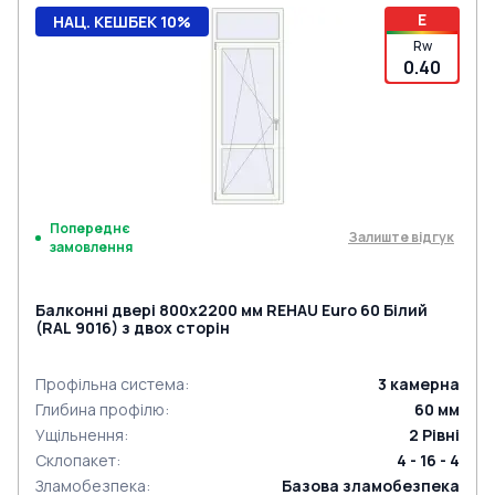
E
НАЦ. КЕШБЕК 10%
Rw
0.40
Попереднє
Залиште відгук
замовлення
Балконні двері 800x2200 мм REHAU Euro 60 Білий
(RAL 9016) з двох сторін
Профільна система
:
3
камерна
Глибина профілю
:
60
мм
Ущільнення
:
2
Рівні
Склопакет
:
4 - 16 - 4
Зламобезпека
:
Базова зламобезпека