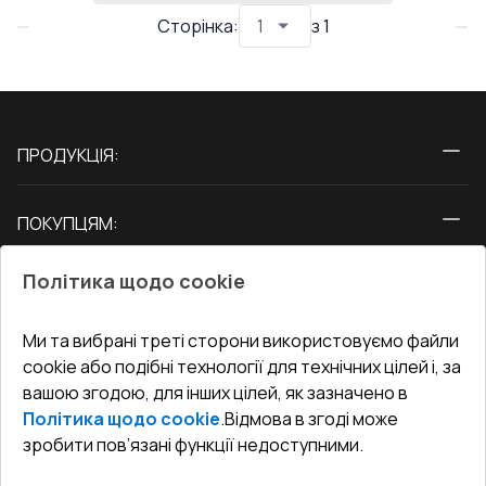
Сторінка
:
з
1
ПРОДУКЦІЯ:
Вікна
ПОКУПЦЯМ:
Двері
Про нас
Балкони
Політика щодо cookie
СЕРВІС ТА ОБЛУГОВУВАННЯ:
Акції
Тераси
Доставка і Оплата
Блог
Ми та вибрані треті сторони використовуємо файли
КОНТАКТИ
cookie або подібні технології для технічних цілей і, за
Гарантія та Сервіс
Адреса гіпермаркета
вашою згодою, для інших цілей, як зазначено в
Офіс
:
Україна, м. Вінниця, вул. Келецька 60 кв. 61
Повернення товару
Як правильно заміряти вікна
Політика щодо cookie
.
Відмова в згоді може
Договір публічної оферти
undefined(undefined)
зробити пов’язані функції недоступними.
Співпраця з нами