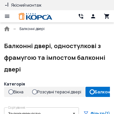
Якісний монтаж
Гарантія 10 ро
Головна
Балконні двері
сторінка
Балконні двері, одностулкові з
фрамугою та імпостом балконні
двері
Категорія
Вікна
Розсувні терасні двері
Балконні
Сортування
Фільтр
(1)