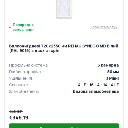
Попереднє
Залиште відгук
замовлення
Балконні двері 720x2350 мм REHAU SYNEGO MD Білий
(RAL 9016) з двох сторін
Профільна система
:
6
камерна
Глибина профілю
:
80
мм
Ущільнення
:
3
Рівні
Склопакет
:
4 LE - 16 - 4 - 14 - 4 LE
Зламобезпека
:
Базова зламобезпека
€509.11
€346.19