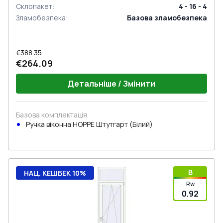
Склопакет
:
4 - 16 - 4
Зламобезпека
:
Базова зламобезпека
€388.35
€264.09
Детальніше / Змінити
Базова комплектація
Ручка віконна HOPPE Штутгарт (Білий)
B
НАЦ. КЕШБЕК 10%
Rw
0.92