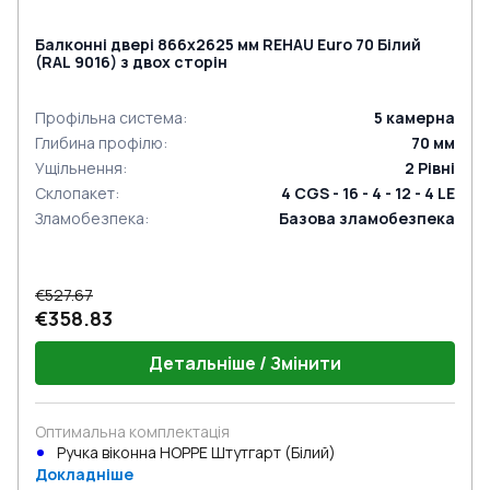
Балконні двері 866x2625 мм REHAU Euro 70 Білий
(RAL 9016) з двох сторін
Профільна система
:
5
камерна
Глибина профілю
:
70
мм
Ущільнення
:
2
Рівні
Склопакет
:
4 CGS - 16 - 4 - 12 - 4 LE
Зламобезпека
:
Базова зламобезпека
€527.67
€358.83
Детальніше / Змінити
Оптимальна комплектація
Ручка віконна HOPPE Штутгарт (Білий)
Докладніше