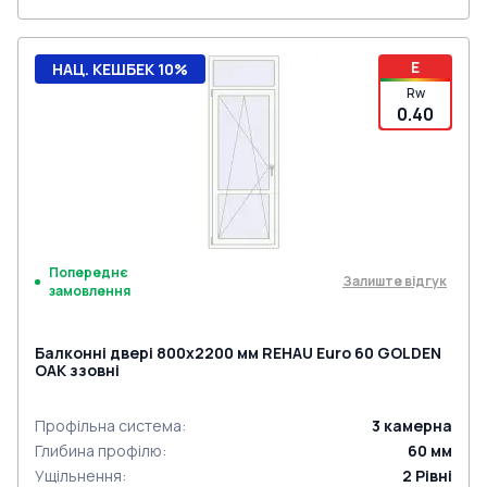
E
НАЦ. КЕШБЕК 10%
Rw
0.40
Попереднє
Залиште відгук
замовлення
Балконні двері 800x2200 мм REHAU Euro 60 GOLDEN
OAK ззовні
Профільна система
:
3
камерна
Глибина профілю
:
60
мм
Ущільнення
:
2
Рівні