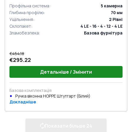
Профільна система
:
5
камерна
Глибина профілю
:
70
мм
Ущільнення
:
2
Рівні
Склопакет
:
4 LE - 16 - 4 - 12 - 4 LE
Зламобезпека
:
Базова фурнітура
€454.18
€295.22
Детальніше / Змінити
Базова комплектація
Ручка віконна HOPPE Штутгарт (Білий)
Докладніше
Показати більше
24