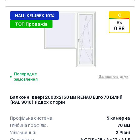
C
НАЦ. КЕШБЕК 10%
Rw
ТОП Продажів
0.88
Попереднє
Залиште відгук
замовлення
Балконні двері 2000x2160 мм REHAU Euro 70 Білий
(RAL 9016) з двох сторін
Профільна система
:
5
камерна
Глибина профілю
:
70
мм
Ущільнення
:
2
Рівні
Склопакет
:
4 CGS - 16 - 4 - 12 - 4 LE