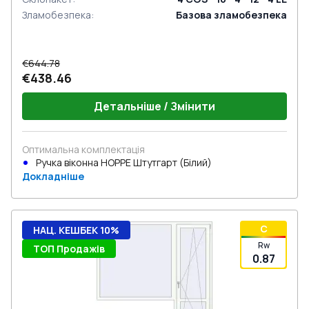
Зламобезпека
:
Базова зламобезпека
€644.78
€438.46
Детальніше / Змінити
Оптимальна комплектація
Ручка віконна HOPPE Штутгарт (Білий)
Докладніше
C
НАЦ. КЕШБЕК 10%
Rw
ТОП Продажів
0.87