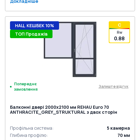
Докладніше
C
НАЦ. КЕШБЕК 10%
Rw
ТОП Продажів
0.88
Попереднє
Залиште відгук
замовлення
Балконні двері 2000x2100 мм REHAU Euro 70
ANTHRACITE_GREY_STRUKTURAL з двох сторін
Профільна система
:
5
камерна
Глибина профілю
:
70
мм