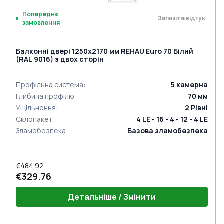
Попереднє
Залиште відгук
замовлення
Балконні двері 1250x2170 мм REHAU Euro 70 Білий
(RAL 9016) з двох сторін
Профільна система
:
5
камерна
Глибина профілю
:
70
мм
Ущільнення
:
2
Рівні
Склопакет
:
4 LE - 16 - 4 - 12 - 4 LE
Зламобезпека
:
Базова зламобезпека
€484.92
€329.76
Детальніше / Змінити