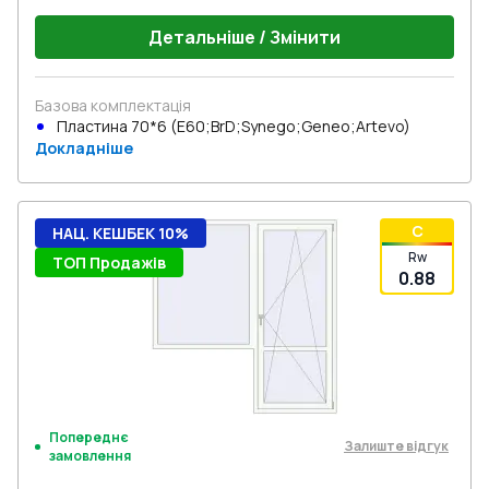
Детальніше / Змінити
Базова комплектація
Пластина 70*6 (E60;BrD;Synego;Geneo;Artevo)
Докладніше
C
НАЦ. КЕШБЕК 10%
Rw
ТОП Продажів
0.88
Попереднє
Залиште відгук
замовлення