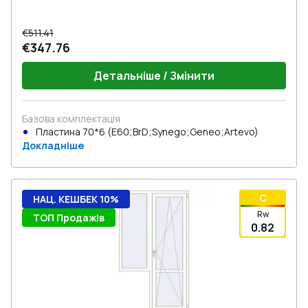
€511.41
€347.76
Детальніше / Змінити
Базова комплектація
Пластина 70*6 (E60;BrD;Synego;Geneo;Artevo)
Докладніше
C
НАЦ. КЕШБЕК 10%
Rw
ТОП Продажів
0.82