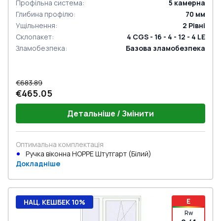
Профільна система
:
5
камерна
Глибина профілю
:
70
мм
Ущільнення
:
2
Рівні
Склопакет
:
4 CGS - 16 - 4 - 12 - 4 LE
Зламобезпека
:
Базова зламобезпека
€683.89
€465.05
Детальніше / Змінити
Оптимальна комплектація
Ручка віконна HOPPE Штутгарт (Білий)
Докладніше
E
НАЦ. КЕШБЕК 10%
Rw