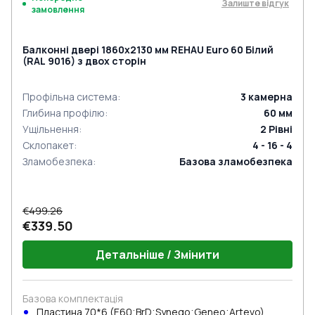
Залиште відгук
замовлення
Балконні двері 1860x2130 мм REHAU Euro 60 Білий
(RAL 9016) з двох сторін
Профільна система
:
3
камерна
Глибина профілю
:
60
мм
Ущільнення
:
2
Рівні
Склопакет
:
4 - 16 - 4
Зламобезпека
:
Базова зламобезпека
€499.26
€339.50
Детальніше / Змінити
Базова комплектація
Пластина 70*6 (E60;BrD;Synego;Geneo;Artevo)