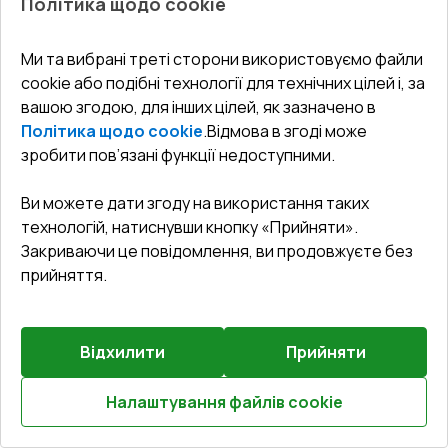
Політика щодо cookie
Ми та вибрані треті сторони використовуємо файли
cookie або подібні технології для технічних цілей і, за
вашою згодою, для інших цілей, як зазначено в
Попереднє
Залиште відгук
замовлення
Політика щодо cookie
.
Відмова в згоді може
зробити пов’язані функції недоступними.
Балконні двері 2000x2100 мм REHAU Euro 70
LIGHT_OAK з двох сторін
Ви можете дати згоду на використання таких
технологій, натиснувши кнопку «Прийняти».
Профільна система
:
5
камерна
Закриваючи це повідомлення, ви продовжуєте без
Глибина профілю
:
70
мм
прийняття.
Ущільнення
:
2
Рівні
Склопакет
:
4 CGS - 16 - 4 - 12 - 4 LE
Зламобезпека
:
Базова зламобезпека
Відхилити
Прийняти
Налаштування файлів cookie
€851.00
Розрахуй онлайн
€578.68