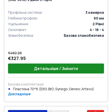
Профільна система
:
3
камерна
Глибина профілю
:
60
мм
Ущільнення
:
2
Рівні
Склопакет
:
4 - 16 - 4
Зламобезпека
:
Базова зламобезпека
€482.28
€327.95
Детальніше / Змінити
Базова комплектація
Пластина 70*6 (E60;BrD;Synego;Geneo;Artevo)
Докладніше