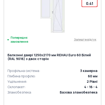
0.41
Попереднє
Залиште відгук
замовлення
Балконні двері 1250x2170 мм REHAU Euro 60 Білий
(RAL 9016) з двох сторін
Профільна система
:
3
камерна
Глибина профілю
:
60
мм
Ущільнення
:
2
Рівні
Склопакет
:
4 - 16 - 4
Зламобезпека
:
Базова зламобезпека