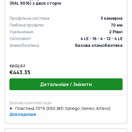
(RAL 9016) з двох сторін
Профільна система
:
5
камерна
Глибина профілю
:
70
мм
Ущільнення
:
2
Рівні
Склопакет
:
4 LE - 16 - 4 - 12 - 4 LE
Зламобезпека
:
Базова зламобезпека
€632.57
€443.35
Детальніше / Змінити
Базова комплектація
Пластина 70*6 (E60;BrD;Synego;Geneo;Artevo)
Докладніше