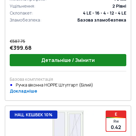
Ущільнення
:
2
Рівні
Склопакет
:
4 LE - 16 - 4 - 12 - 4 LE
Зламобезпека
:
Базова зламобезпека
€587.75
€399.68
Детальніше / Змінити
Базова комплектація
Ручка віконна HOPPE Штутгарт (Білий)
Докладніше
E
НАЦ. КЕШБЕК 10%
Rw
0.42