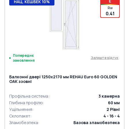
E
НАЦ. КЕШБЕК 10%
Rw
0.41
Попереднє
Залиште відгук
замовлення
Балконні двері 1250x2170 мм REHAU Euro 60 GOLDEN
OAK ззовні
Профільна система
:
3
камерна
Глибина профілю
:
60
мм
Ущільнення
:
2
Рівні
Склопакет
:
4 - 16 - 4
Зламобезпека
:
Базова зламобезпека