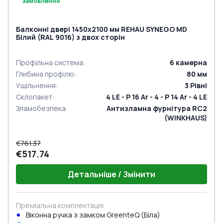
замовлення
Балконні двері 1450x2100 мм REHAU SYNEGO MD
Білий (RAL 9016) з двох сторін
Профільна система
:
6
камерна
Глибина профілю
:
80
мм
Ущільнення
:
3
Рівні
Склопакет
:
4 LE - P 16 Ar - 4 - P 14 Ar - 4 LE
Зламобезпека
:
Антизламна фурнітура RC2
(WINKHAUS)
€761.37
€517.74
Детальніше / Змінити
Преміальна комплектація
Віконна ручка з замком GreenteQ (Біла)