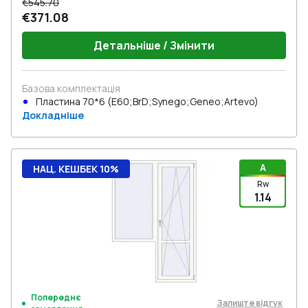
€545.70
€371.08
Детальніше / Змінити
Базова комплектація
Пластина 70*6 (E60;BrD;Synego;Geneo;Artevo)
Докладніше
A
НАЦ. КЕШБЕК 10%
Rw
1.14
Попереднє
Залиште відгук