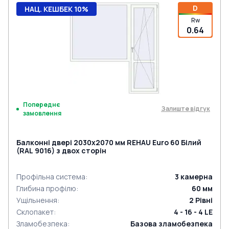
D
НАЦ. КЕШБЕК 10%
Rw
0.64
Попереднє
Залиште відгук
замовлення
Балконні двері 2030x2070 мм REHAU Euro 60 Білий
(RAL 9016) з двох сторін
Профільна система
:
3
камерна
Глибина профілю
:
60
мм
Ущільнення
:
2
Рівні
Склопакет
:
4 - 16 - 4 LE
Зламобезпека
:
Базова зламобезпека