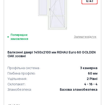
0.41
Попереднє
Залиште відгук
замовлення
Балконні двері 1450x2100 мм REHAU Euro 60 GOLDEN
OAK ззовні
Профільна система
:
3
камерна
Глибина профілю
:
60
мм
Ущільнення
:
2
Рівні
Склопакет
:
4 - 16 - 4
Зламобезпека
:
Базова зламобезпека