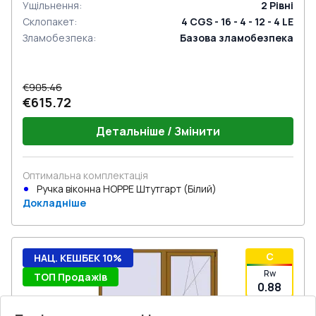
Ущільнення
:
2
Рівні
Склопакет
:
4 CGS - 16 - 4 - 12 - 4 LE
Зламобезпека
:
Базова зламобезпека
€905.46
€615.72
Детальніше / Змінити
Оптимальна комплектація
Ручка віконна HOPPE Штутгарт (Білий)
Докладніше
C
НАЦ. КЕШБЕК 10%
Rw
ТОП Продажів
0.88