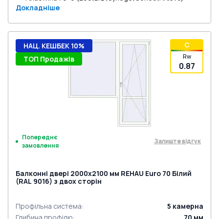
Докладніше
C
НАЦ. КЕШБЕК 10%
Rw
ТОП Продажів
0.87
Попереднє
Залиште відгук
замовлення
Балконні двері 2000x2100 мм REHAU Euro 70 Білий
(RAL 9016) з двох сторін
Профільна система
:
5
камерна
Глибина профілю
:
70
мм