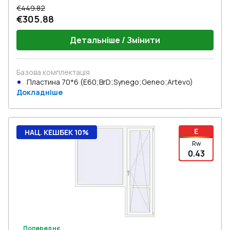
€449.82
€305.88
Детальніше / Змінити
Базова комплектація
Пластина 70*6 (E60;BrD;Synego;Geneo;Artevo)
Докладніше
E
НАЦ. КЕШБЕК 10%
Rw
0.43
Попереднє