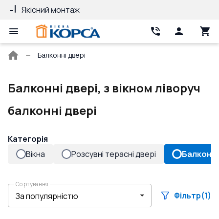
Якісний монтаж
Гарантія 10 ро
Головна
Балконні двері
сторінка
Балконні двері, з вікном ліворуч
балконні двері
Категорія
Вікна
Розсувні терасні двері
Балконні
Сортування
Фільтр
(1)