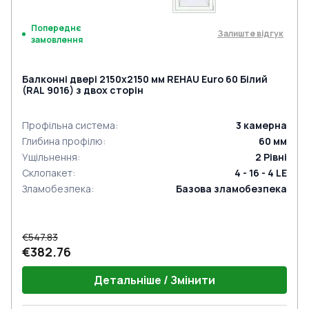
Попереднє
Залиште відгук
замовлення
Балконні двері 2150x2150 мм REHAU Euro 60 Білий
(RAL 9016) з двох сторін
Профільна система
:
3
камерна
Глибина профілю
:
60
мм
Ущільнення
:
2
Рівні
Склопакет
:
4 - 16 - 4 LE
Зламобезпека
:
Базова зламобезпека
€547.83
€382.76
Детальніше / Змінити