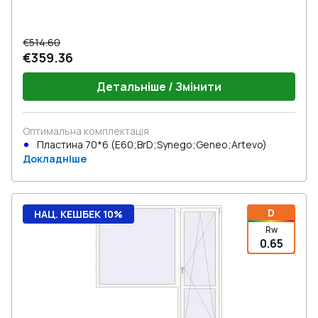
€514.60
€359.36
Детальніше / Змінити
Оптимальна комплектація
Пластина 70*6 (E60;BrD;Synego;Geneo;Artevo)
Докладніше
D
НАЦ. КЕШБЕК 10%
Rw
0.65