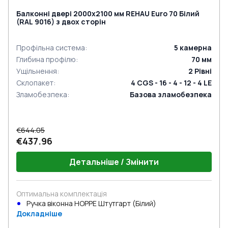
Балконні двері 2000x2100 мм REHAU Euro 70 Білий
(RAL 9016) з двох сторін
Профільна система
:
5
камерна
Глибина профілю
:
70
мм
Ущільнення
:
2
Рівні
Склопакет
:
4 CGS - 16 - 4 - 12 - 4 LE
Зламобезпека
:
Базова зламобезпека
€644.05
€437.96
Детальніше / Змінити
Оптимальна комплектація
Ручка віконна HOPPE Штутгарт (Білий)
Докладніше