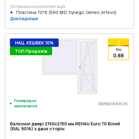
Оптимальна комплектація
Пластина 70*6 (E60;BrD;Synego;Geneo;Artevo)
Докладніше
C
НАЦ. КЕШБЕК 10%
Rw
ТОП Продажів
0.88
Попереднє
Залиште відгук
замовлення
Балконні двері 2150x2150 мм REHAU Euro 70 Білий
(RAL 9016) з двох сторін