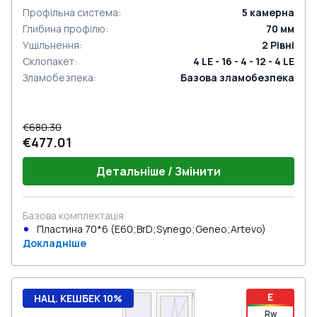
Профільна система
:
5
камерна
Глибина профілю
:
70
мм
Ущільнення
:
2
Рівні
Склопакет
:
4 LE - 16 - 4 - 12 - 4 LE
Зламобезпека
:
Базова зламобезпека
€680.30
€477.01
Детальніше / Змінити
Базова комплектація
Пластина 70*6 (E60;BrD;Synego;Geneo;Artevo)
Докладніше
E
НАЦ. КЕШБЕК 10%
Rw