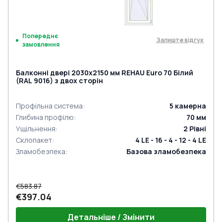
Попереднє
Залиште відгук
замовлення
Балконні двері 2030x2150 мм REHAU Euro 70 Білий
(RAL 9016) з двох сторін
Профільна система
:
5
камерна
Глибина профілю
:
70
мм
Ущільнення
:
2
Рівні
Склопакет
:
4 LE - 16 - 4 - 12 - 4 LE
Зламобезпека
:
Базова зламобезпека
€583.87
€397.04
Детальніше / Змінити