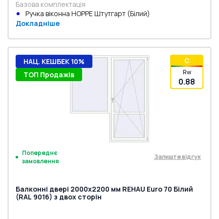
Базова комплектація
Ручка віконна HOPPE Штутгарт (Білий)
Докладніше
C
НАЦ. КЕШБЕК 10%
Rw
ТОП Продажів
0.88
Попереднє
Залиште відгук
замовлення
Балконні двері 2000x2200 мм REHAU Euro 70 Білий
(RAL 9016) з двох сторін