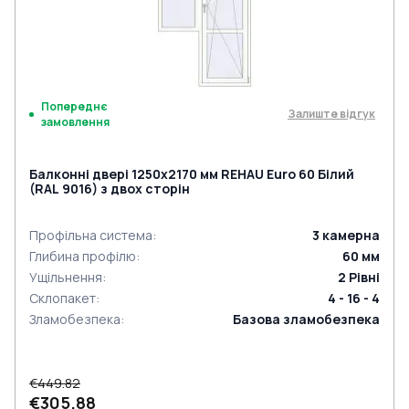
Попереднє
Залиште відгук
замовлення
Балконні двері 1250x2170 мм REHAU Euro 60 Білий
(RAL 9016) з двох сторін
Профільна система
:
3
камерна
Глибина профілю
:
60
мм
Ущільнення
:
2
Рівні
Склопакет
:
4 - 16 - 4
Зламобезпека
:
Базова зламобезпека
€449.82
€305.88