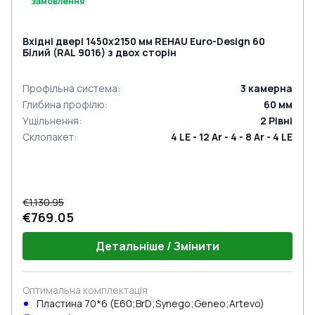
замовлення
Вхідні двері 1450x2150 мм REHAU Euro-Design 60
Білий (RAL 9016) з двох сторін
Профільна система
:
3
камерна
Глибина профілю
:
60
мм
Ущільнення
:
2
Рівні
Склопакет
:
4 LE - 12 Ar - 4 - 8 Ar - 4 LE
€1,130.95
€769.05
Детальніше / Змінити
Оптимальна комплектація
Пластина 70*6 (E60;BrD;Synego;Geneo;Artevo)