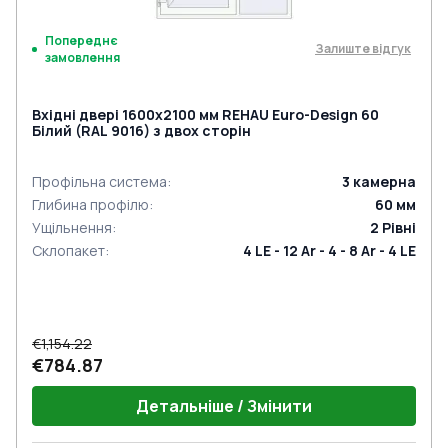
Попереднє
Залиште відгук
замовлення
Вхідні двері 1600x2100 мм REHAU Euro-Design 60
Білий (RAL 9016) з двох сторін
Профільна система
:
3
камерна
Глибина профілю
:
60
мм
Ущільнення
:
2
Рівні
Склопакет
:
4 LE - 12 Ar - 4 - 8 Ar - 4 LE
€1,154.22
€784.87
Детальніше / Змінити