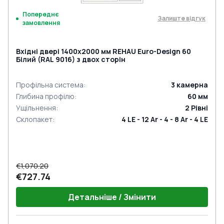
Попереднє
Залиште відгук
замовлення
Вхідні двері 1400x2000 мм REHAU Euro-Design 60
Білий (RAL 9016) з двох сторін
Профільна система
:
3
камерна
Глибина профілю
:
60
мм
Ущільнення
:
2
Рівні
Склопакет
:
4 LE - 12 Ar - 4 - 8 Ar - 4 LE
€1,070.20
€727.74
Детальніше / Змінити