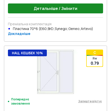
Детальніше / Змінити
Преміальна комплектація
Пластина 70*6 (E60;BrD;Synego;Geneo;Artevo)
Докладніше
C
НАЦ. КЕШБЕК 10%
Rw
0.79
Попереднє
Залиште відгук
замовлення