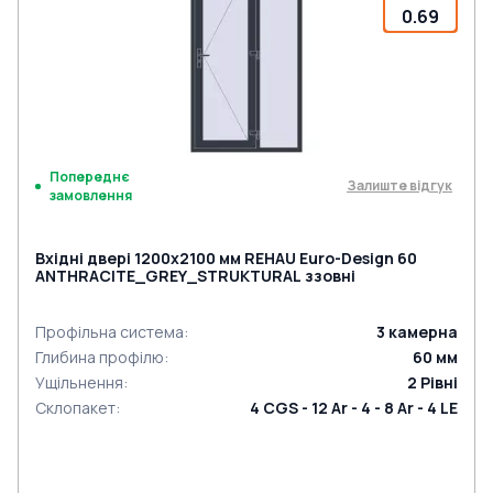
0.69
Попереднє
Залиште відгук
замовлення
Вхідні двері 1200x2100 мм REHAU Euro-Design 60
ANTHRACITE_GREY_STRUKTURAL ззовні
Профільна система
:
3
камерна
Глибина профілю
:
60
мм
Ущільнення
:
2
Рівні
Склопакет
:
4 CGS - 12 Ar - 4 - 8 Ar - 4 LE