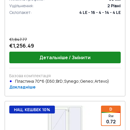
Ущільнення
:
2
Рівні
Склопакет
:
4 LE - 16 - 4 - 14 - 4 LE
€1,847.77
€1,256.49
Детальніше / Змінити
Базова комплектація
Пластина 70*6 (E60;BrD;Synego;Geneo;Artevo)
Докладніше
D
НАЦ. КЕШБЕК 10%
Rw
0.72