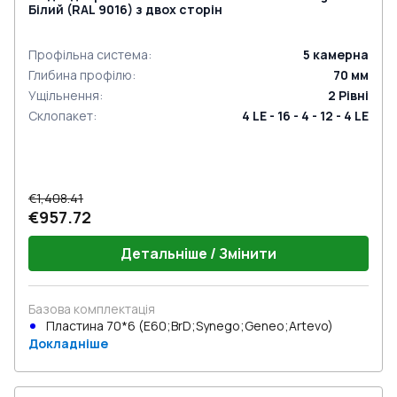
Білий (RAL 9016) з двох сторін
Профільна система
:
5
камерна
Глибина профілю
:
70
мм
Ущільнення
:
2
Рівні
Склопакет
:
4 LE - 16 - 4 - 12 - 4 LE
€1,408.41
€957.72
Детальніше / Змінити
Базова комплектація
Пластина 70*6 (E60;BrD;Synego;Geneo;Artevo)
Докладніше