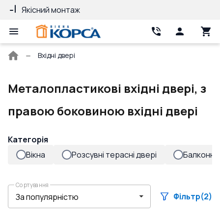
Якісний монтаж
Гарантія 10 ро
Головна
Вхідні двері
сторінка
Металопластикові вхідні двері, з
правою боковиною вхідні двері
Категорія
Вікна
Розсувні терасні двері
Балконні 
Сортування
Фільтр
(2)