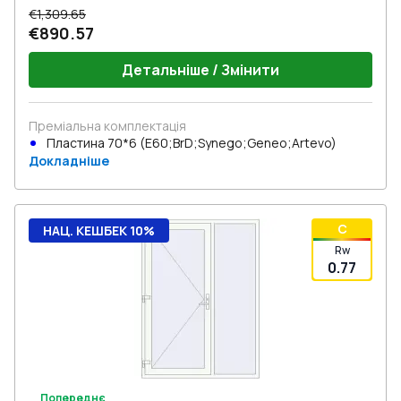
€1,309.65
€890.57
Детальніше / Змінити
Преміальна комплектація
Пластина 70*6 (E60;BrD;Synego;Geneo;Artevo)
Докладніше
C
НАЦ. КЕШБЕК 10%
Rw
0.77
Попереднє