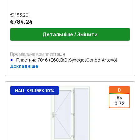
€1,153.29
€784.24
Детальніше / Змінити
Преміальна комплектація
Пластина 70*6 (E60;BrD;Synego;Geneo;Artevo)
Докладніше
D
НАЦ. КЕШБЕК 10%
Rw
0.72