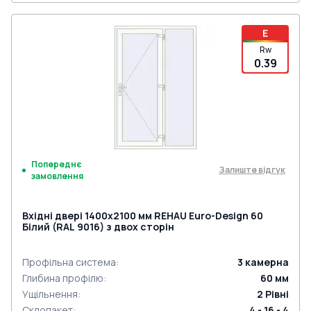
E
Rw
0.39
Попереднє
Залиште відгук
замовлення
Вхідні двері 1400x2100 мм REHAU Euro-Design 60
Білий (RAL 9016) з двох сторін
Профільна система
:
3
камерна
Глибина профілю
:
60
мм
Ущільнення
:
2
Рівні
Склопакет
:
4 - 16 - 4