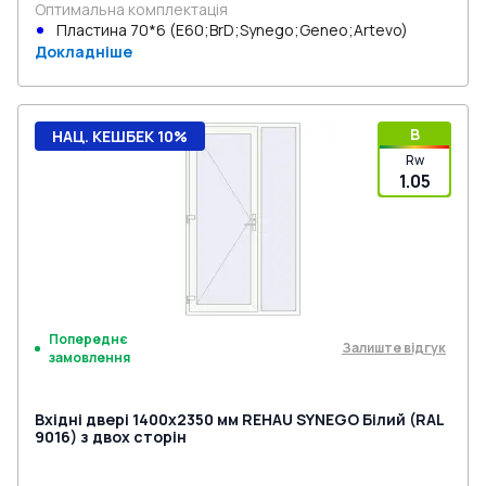
Оптимальна комплектація
Пластина 70*6 (E60;BrD;Synego;Geneo;Artevo)
Докладніше
B
НАЦ. КЕШБЕК 10%
Rw
1.05
Попереднє
Залиште відгук
замовлення
Вхідні двері 1400x2350 мм REHAU SYNEGO Білий (RAL
9016) з двох сторін