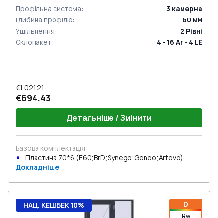
Профільна система
:
3
камерна
Глибина профілю
:
60
мм
Ущільнення
:
2
Рівні
Склопакет
:
4 - 16 Ar - 4 LE
€1,021.21
€694.43
Детальніше / Змінити
Базова комплектація
Пластина 70*6 (E60;BrD;Synego;Geneo;Artevo)
Докладніше
D
НАЦ. КЕШБЕК 10%
Rw