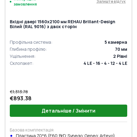
Залиште відгук
замовлення
Вхідні двері 1560x2100 мм REHAU Brillant-Design
Білий (RAL 9016) з двох сторін
Профільна система
:
5
камерна
Глибина профілю
:
70
мм
Ущільнення
:
2
Рівні
Склопакет
:
4 LE - 16 - 4 - 12 - 4 LE
€1,313.78
€893.38
Детальніше / Змінити
Базова комплектація
Пластина 70*6 (E60;BrD;Synego;Geneo;Artevo)