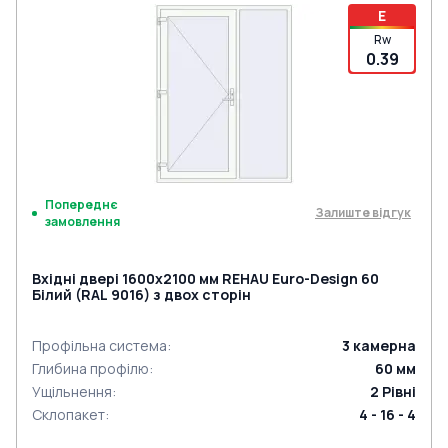
E
Rw
0.39
Попереднє
Залиште відгук
замовлення
Вхідні двері 1600x2100 мм REHAU Euro-Design 60
Білий (RAL 9016) з двох сторін
Профільна система
:
3
камерна
Глибина профілю
:
60
мм
Ущільнення
:
2
Рівні
Склопакет
:
4 - 16 - 4