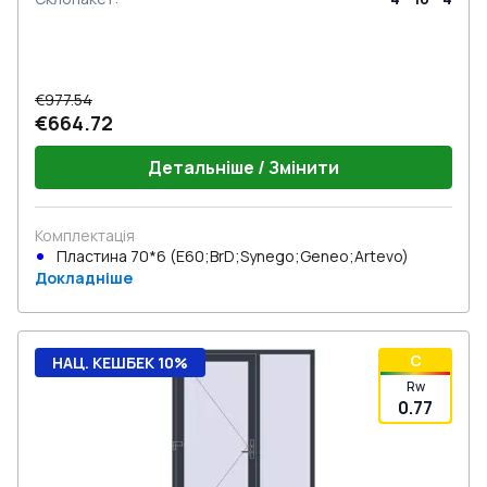
€977.54
€664.72
Детальніше / Змінити
Комплектація
Пластина 70*6 (E60;BrD;Synego;Geneo;Artevo)
Докладніше
C
НАЦ. КЕШБЕК 10%
Rw
0.77