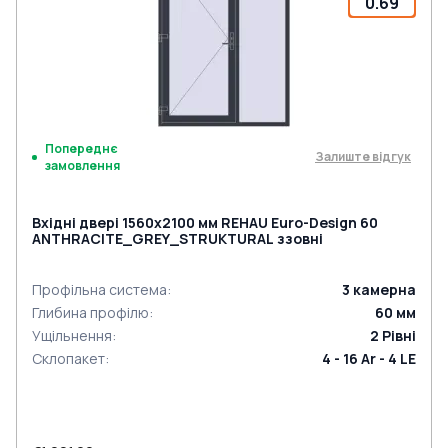
0.69
Попереднє
Залиште відгук
замовлення
Вхідні двері 1560x2100 мм REHAU Euro-Design 60
ANTHRACITE_GREY_STRUKTURAL ззовні
Профільна система
:
3
камерна
Глибина профілю
:
60
мм
Ущільнення
:
2
Рівні
Склопакет
:
4 - 16 Ar - 4 LE