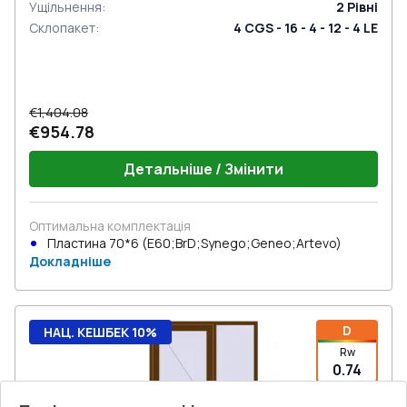
Ущільнення
:
2
Рівні
Склопакет
:
4 CGS - 16 - 4 - 12 - 4 LE
€1,404.08
€954.78
Детальніше / Змінити
Оптимальна комплектація
Пластина 70*6 (E60;BrD;Synego;Geneo;Artevo)
Докладніше
D
НАЦ. КЕШБЕК 10%
Rw
0.74