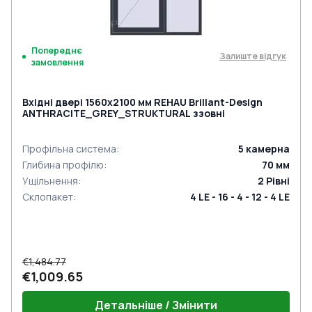
Попереднє
Залиште відгук
замовлення
Вхідні двері 1560x2100 мм REHAU Brillant-Design
ANTHRACITE_GREY_STRUKTURAL ззовні
Профільна система
:
5
камерна
Глибина профілю
:
70
мм
Ущільнення
:
2
Рівні
Склопакет
:
4 LE - 16 - 4 - 12 - 4 LE
€1,484.77
€1,009.65
Детальніше / Змінити