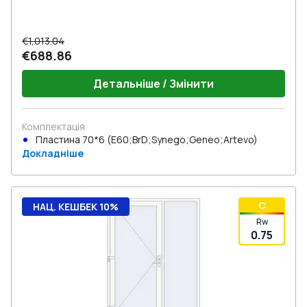
€1,013.04
€688.86
Детальніше / Змінити
Комплектація
Пластина 70*6 (E60;BrD;Synego;Geneo;Artevo)
Докладніше
C
НАЦ. КЕШБЕК 10%
Rw
0.75