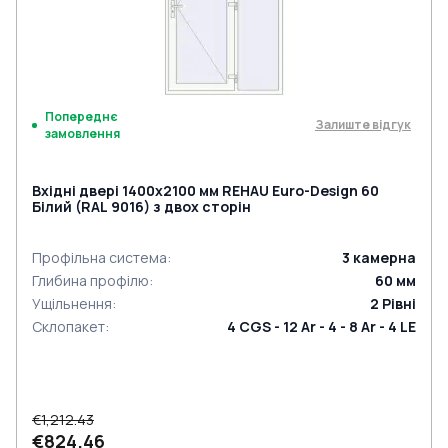
Попереднє
Залиште відгук
замовлення
Вхідні двері 1400x2100 мм REHAU Euro-Design 60
Білий (RAL 9016) з двох сторін
Профільна система
:
3
камерна
Глибина профілю
:
60
мм
Ущільнення
:
2
Рівні
Склопакет
:
4 CGS - 12 Ar - 4 - 8 Ar - 4 LE
€1,212.43
€824.46