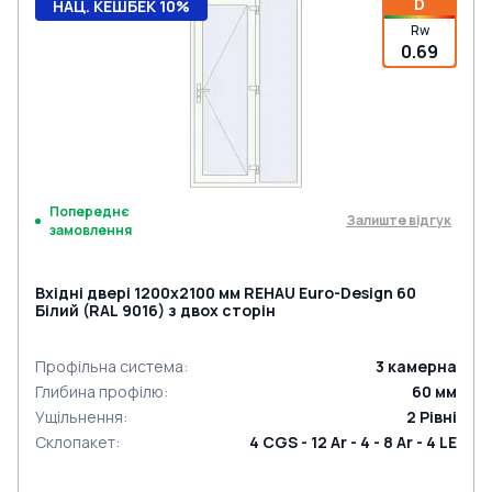
D
НАЦ. КЕШБЕК 10%
Rw
0.69
Попереднє
Залиште відгук
замовлення
Вхідні двері 1200x2100 мм REHAU Euro-Design 60
Білий (RAL 9016) з двох сторін
Профільна система
:
3
камерна
Глибина профілю
:
60
мм
Ущільнення
:
2
Рівні
Склопакет
:
4 CGS - 12 Ar - 4 - 8 Ar - 4 LE