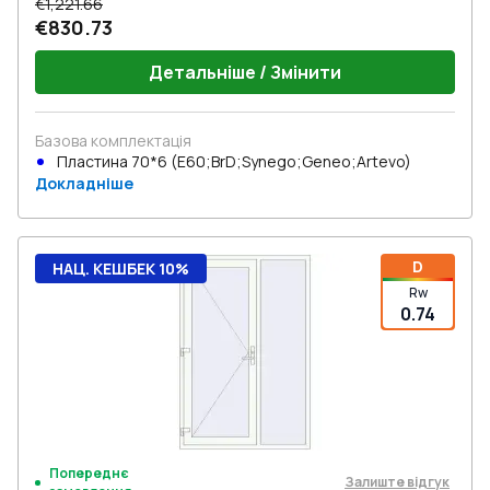
€1,221.66
€830.73
Детальніше / Змінити
Базова комплектація
Пластина 70*6 (E60;BrD;Synego;Geneo;Artevo)
Докладніше
D
НАЦ. КЕШБЕК 10%
Rw
0.74
Попереднє
Залиште відгук