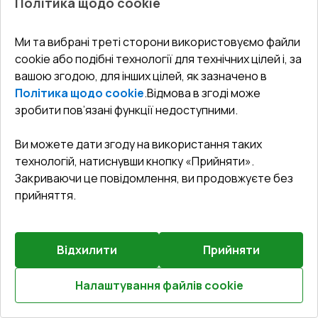
Політика щодо cookie
Ми та вибрані треті сторони використовуємо файли
cookie або подібні технології для технічних цілей і, за
вашою згодою, для інших цілей, як зазначено в
Попереднє
Залиште відгук
замовлення
Політика щодо cookie
.
Відмова в згоді може
зробити пов’язані функції недоступними.
Вхідні двері 1450x2150 мм REHAU Euro-Design 60
WALNUT з двох сторін
Ви можете дати згоду на використання таких
технологій, натиснувши кнопку «Прийняти».
Профільна система
:
3
камерна
Закриваючи це повідомлення, ви продовжуєте без
Глибина профілю
:
60
мм
прийняття.
Ущільнення
:
2
Рівні
Склопакет
:
4 LE - 12 Ar - 4 - 8 Ar - 4 LE
Відхилити
Прийняти
Налаштування файлів cookie
€1,306.52
Розрахуй онлайн
€888.44