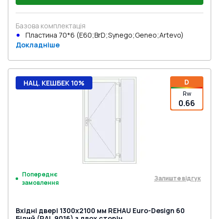
Базова комплектація
Пластина 70*6 (E60;BrD;Synego;Geneo;Artevo)
Докладніше
D
НАЦ. КЕШБЕК 10%
Rw
0.66
Попереднє
Залиште відгук
замовлення
Вхідні двері 1300x2100 мм REHAU Euro-Design 60
Білий (RAL 9016) з двох сторін