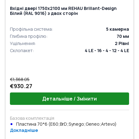
Вхідні двері 1750x2100 мм REHAU Brillant-Design
Білий (RAL 9016) з двох сторін
Профільна система
:
5
камерна
Глибина профілю
:
70
мм
Ущільнення
:
2
Рівні
Склопакет
:
4 LE - 16 - 4 - 12 - 4 LE
€1,368.05
€930.27
Детальніше / Змінити
Базова комплектація
Пластина 70*6 (E60;BrD;Synego;Geneo;Artevo)
Докладніше