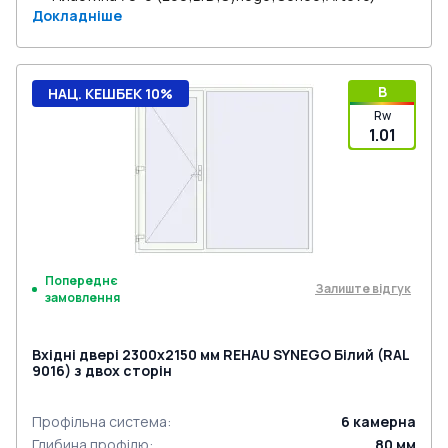
Докладніше
B
НАЦ. КЕШБЕК 10%
Rw
1.01
Попереднє
Залиште відгук
замовлення
Вхідні двері 2300x2150 мм REHAU SYNEGO Білий (RAL
9016) з двох сторін
Профільна система
:
6
камерна
Глибина профілю
:
80
мм