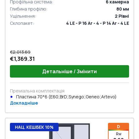
Профільна система
:
6
камерна
Глибина профілю
:
80
мм
Ущільнення
:
2
Рівні
Склопакет
:
4 LE - P 16 Ar - 4 - P 14 Ar - 4 LE
€2,013.69
€1,369.31
Детальніше / Змінити
Преміальна комплектація
Пластина 70*6 (E60;BrD;Synego;Geneo;Artevo)
Докладніше
D
НАЦ. КЕШБЕК 10%
Rw