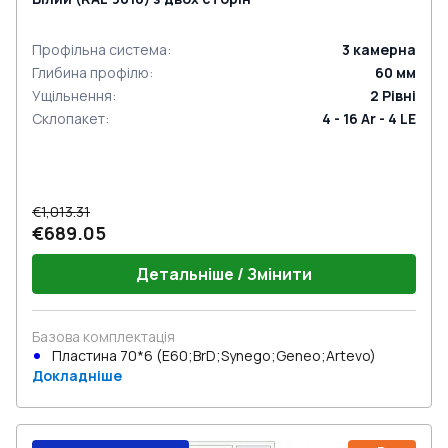
Профільна система
:
3
камерна
Глибина профілю
:
60
мм
Ущільнення
:
2
Рівні
Склопакет
:
4 - 16 Ar - 4 LE
€1,013.31
€689.05
Детальніше / Змінити
Базова комплектація
Пластина 70*6 (E60;BrD;Synego;Geneo;Artevo)
Докладніше