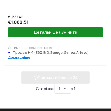
€1,537.42
€1,062.51
Детальніше / Змінити
Оптимальна комплектація
Профіль Н-1 (E60;BrD;Synego;Geneo;Artevo)
Докладніше
Показати більше
24
Сторінка
:
з
1