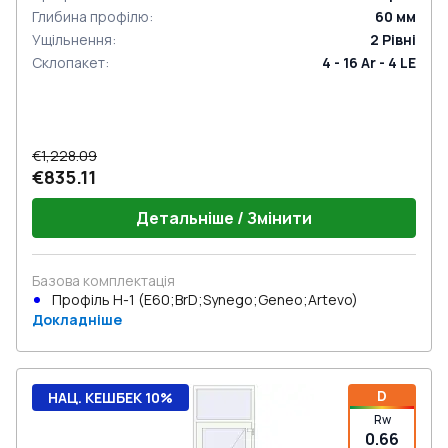
Глибина профілю
:
60
мм
Ущільнення
:
2
Рівні
Склопакет
:
4 - 16 Ar - 4 LE
€1,228.09
€835.11
Детальніше / Змінити
Базова комплектація
Профіль Н-1 (E60;BrD;Synego;Geneo;Artevo)
Докладніше
D
НАЦ. КЕШБЕК 10%
Rw
0.66