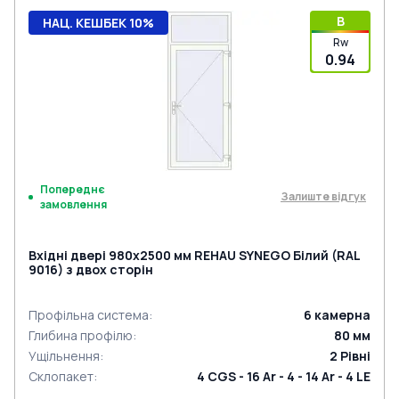
B
НАЦ. КЕШБЕК 10%
Rw
0.94
Попереднє
Залиште відгук
замовлення
Вхідні двері 980x2500 мм REHAU SYNEGO Білий (RAL
9016) з двох сторін
Профільна система
:
6
камерна
Глибина профілю
:
80
мм
Ущільнення
:
2
Рівні
Склопакет
:
4 CGS - 16 Ar - 4 - 14 Ar - 4 LE