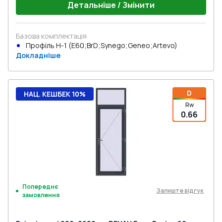
Детальніше / Змінити
Базова комплектація
Профіль Н-1 (E60;BrD;Synego;Geneo;Artevo)
Докладніше
D
НАЦ. КЕШБЕК 10%
Rw
0.66
Попереднє
Залиште відгук
замовлення