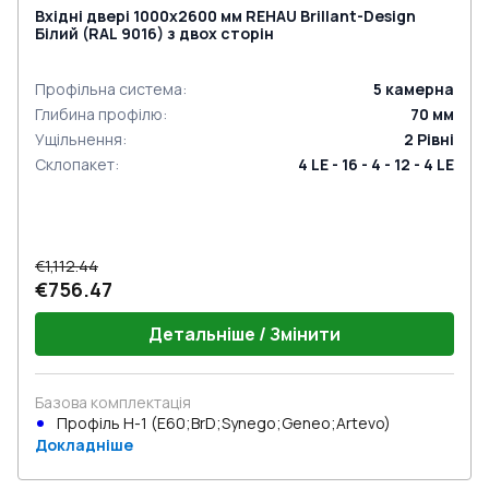
Вхідні двері 1000x2600 мм REHAU Brillant-Design
Білий (RAL 9016) з двох сторін
Профільна система
:
5
камерна
Глибина профілю
:
70
мм
Ущільнення
:
2
Рівні
Склопакет
:
4 LE - 16 - 4 - 12 - 4 LE
€1,112.44
€756.47
Детальніше / Змінити
Базова комплектація
Профіль Н-1 (E60;BrD;Synego;Geneo;Artevo)
Докладніше