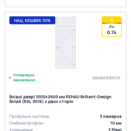
C
НАЦ. КЕШБЕК 10%
Rw
0.74
Попереднє
Залиште відгук
замовлення
Вхідні двері 1000x2600 мм REHAU Brillant-Design
Білий (RAL 9016) з двох сторін
Профільна система
:
5
камерна
Глибина профілю
:
70
мм
Ущільнення
:
2
Рівні