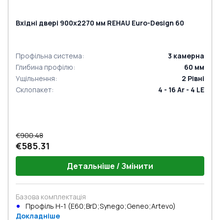
Вхідні двері 900x2270 мм REHAU Euro-Design 60
Профільна система
:
3
камерна
Глибина профілю
:
60
мм
Ущільнення
:
2
Рівні
Склопакет
:
4 - 16 Ar - 4 LE
€900.48
€585.31
Детальніше / Змінити
Базова комплектація
Профіль Н-1 (E60;BrD;Synego;Geneo;Artevo)
Докладніше