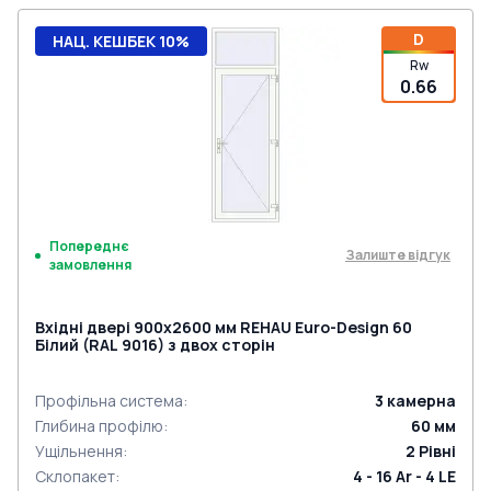
D
НАЦ. КЕШБЕК 10%
Rw
0.66
Попереднє
Залиште відгук
замовлення
Вхідні двері 900x2600 мм REHAU Euro-Design 60
Білий (RAL 9016) з двох сторін
Профільна система
:
3
камерна
Глибина профілю
:
60
мм
Ущільнення
:
2
Рівні
Склопакет
:
4 - 16 Ar - 4 LE