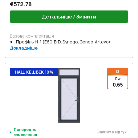
€572.78
Детальніше / Змінити
Базова комплектація
Профіль Н-1 (E60;BrD;Synego;Geneo;Artevo)
Докладніше
D
НАЦ. КЕШБЕК 10%
Rw
0.65
Попереднє
Залиште відгук
замовлення