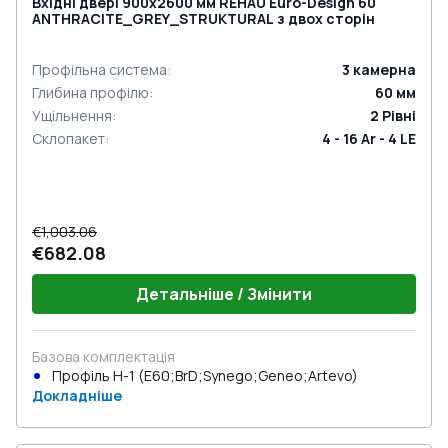
Вхідні двері 900x2600 мм REHAU Euro-Design 60
ANTHRACITE_GREY_STRUKTURAL з двох сторін
Профільна система
:
3
камерна
Глибина профілю
:
60
мм
Ущільнення
:
2
Рівні
Склопакет
:
4 - 16 Ar - 4 LE
€1,003.06
€682.08
Детальніше / Змінити
Базова комплектація
Профіль Н-1 (E60;BrD;Synego;Geneo;Artevo)
Докладніше