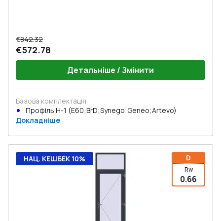
€842.32
€572.78
Детальніше / Змінити
Базова комплектація
Профіль Н-1 (E60;BrD;Synego;Geneo;Artevo)
Докладніше
D
НАЦ. КЕШБЕК 10%
Rw
0.66