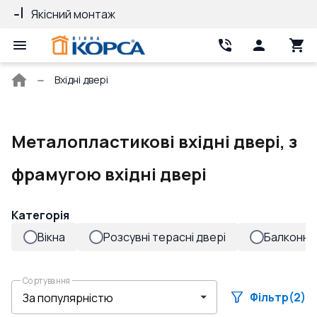
Якісний монтаж
Гарантія 10 ро
Головна
Вхідні двері
сторінка
Металопластикові вхідні двері, з
фрамугою вхідні двері
Категорія
Вікна
Розсувні терасні двері
Балконні 
Сортування
Фільтр
(2)