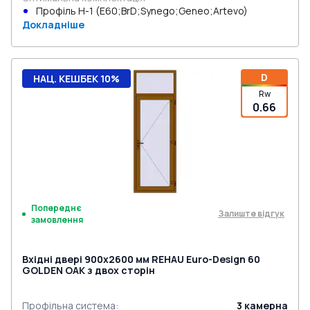
Профіль Н-1 (E60;BrD;Synego;Geneo;Artevo)
Докладніше
D
НАЦ. КЕШБЕК 10%
Rw
0.66
Попереднє
Залиште відгук
замовлення
Вхідні двері 900x2600 мм REHAU Euro-Design 60
GOLDEN OAK з двох сторін
Профільна система
:
3
камерна