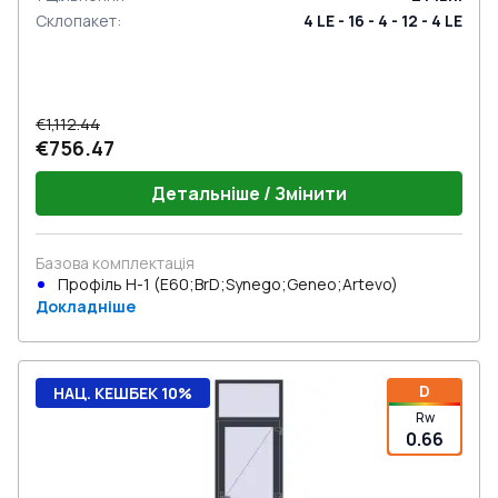
Склопакет
:
4 LE - 16 - 4 - 12 - 4 LE
€1,112.44
€756.47
Детальніше / Змінити
Базова комплектація
Профіль Н-1 (E60;BrD;Synego;Geneo;Artevo)
Докладніше
D
НАЦ. КЕШБЕК 10%
Rw
0.66