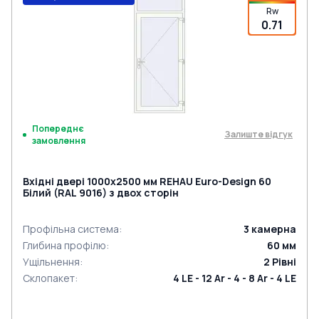
Rw
0.71
Попереднє
Залиште відгук
замовлення
Вхідні двері 1000x2500 мм REHAU Euro-Design 60
Білий (RAL 9016) з двох сторін
Профільна система
:
3
камерна
Глибина профілю
:
60
мм
Ущільнення
:
2
Рівні
Склопакет
:
4 LE - 12 Ar - 4 - 8 Ar - 4 LE