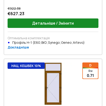
€922.38
€627.23
Детальніше / Змінити
Оптимальна комплектація
Профіль Н-1 (E60;BrD;Synego;Geneo;Artevo)
Докладніше
D
НАЦ. КЕШБЕК 10%
Rw
0.71