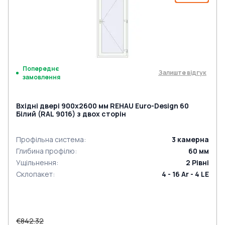
Попереднє
Залиште відгук
замовлення
Вхідні двері 900x2600 мм REHAU Euro-Design 60
Білий (RAL 9016) з двох сторін
Профільна система
:
3
камерна
Глибина профілю
:
60
мм
Ущільнення
:
2
Рівні
Склопакет
:
4 - 16 Ar - 4 LE
€842.32