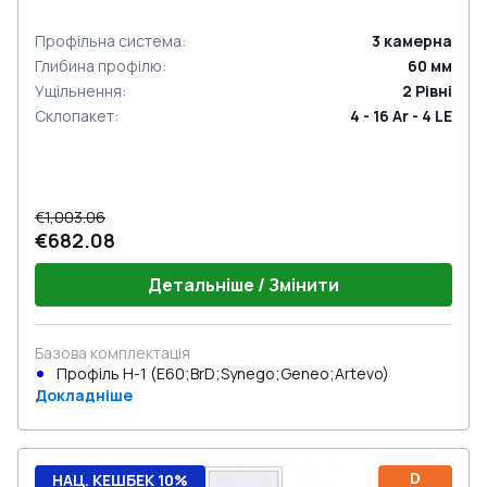
Профільна система
:
3
камерна
Глибина профілю
:
60
мм
Ущільнення
:
2
Рівні
Склопакет
:
4 - 16 Ar - 4 LE
€1,003.06
€682.08
Детальніше / Змінити
Базова комплектація
Профіль Н-1 (E60;BrD;Synego;Geneo;Artevo)
Докладніше
D
НАЦ. КЕШБЕК 10%