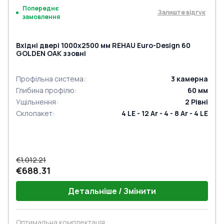
Попереднє
Залиште відгук
замовлення
Вхідні двері 1000x2500 мм REHAU Euro-Design 60
GOLDEN OAK ззовні
Профільна система
:
3
камерна
Глибина профілю
:
60
мм
Ущільнення
:
2
Рівні
Склопакет
:
4 LE - 12 Ar - 4 - 8 Ar - 4 LE
€1,012.21
€688.31
Детальніше / Змінити
Оптимальна комплектація