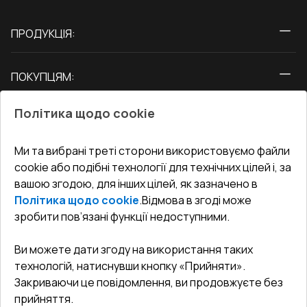
ПРОДУКЦІЯ:
Вікна
ПОКУПЦЯМ:
Двері
Про нас
Балкони
Політика щодо cookie
СЕРВІС ТА ОБЛУГОВУВАННЯ:
Акції
Тераси
Доставка і Оплата
Блог
Ми та вибрані треті сторони використовуємо файли
КОНТАКТИ
cookie або подібні технології для технічних цілей і, за
Гарантія та Сервіс
Адреса гіпермаркета
вашою згодою, для інших цілей, як зазначено в
Офіс
:
Україна, м. Вінниця, вул. Келецька 60 кв. 61
Повернення товару
Як правильно заміряти вікна
Політика щодо cookie
.
Відмова в згоді може
Договір публічної оферти
undefined(undefined)
зробити пов’язані функції недоступними.
Співпраця з нами
i.mgr3@korsa.ua
Ви можете дати згоду на використання таких
технологій, натиснувши кнопку «Прийняти».
Закриваючи це повідомлення, ви продовжуєте без
прийняття.