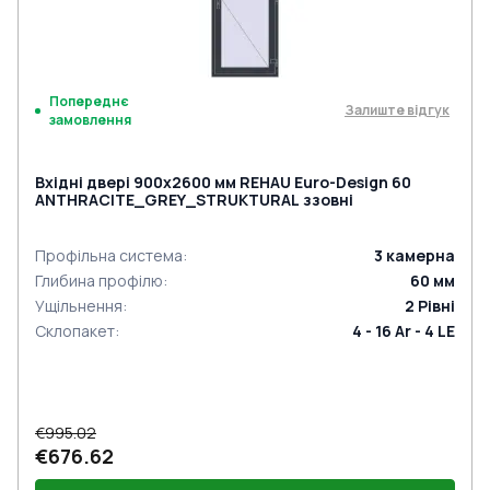
Попереднє
Залиште відгук
замовлення
Вхідні двері 900x2600 мм REHAU Euro-Design 60
ANTHRACITE_GREY_STRUKTURAL ззовні
Профільна система
:
3
камерна
Глибина профілю
:
60
мм
Ущільнення
:
2
Рівні
Склопакет
:
4 - 16 Ar - 4 LE
€995.02
€676.62