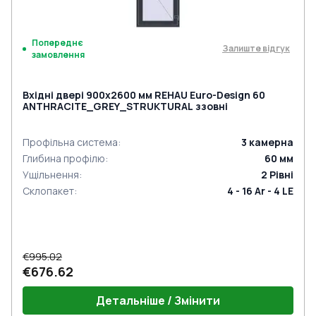
Попереднє
Залиште відгук
замовлення
Вхідні двері 900x2600 мм REHAU Euro-Design 60
ANTHRACITE_GREY_STRUKTURAL ззовні
Профільна система
:
3
камерна
Глибина профілю
:
60
мм
Ущільнення
:
2
Рівні
Склопакет
:
4 - 16 Ar - 4 LE
€995.02
€676.62
Детальніше / Змінити