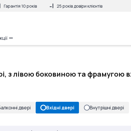
Гарантія 10 років
25 років довіри клієнтів
кції
і, з лівою боковиною та фрамугою в
Балконні двері
Вхідні двері
Внутрішні двері