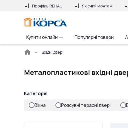
Профіль REHAU
Якісний монтаж
Купити онлайн
Популярні товари
А
Головна
Вхідні двері
сторінка
Металопластикові вхідні двер
Категорія
Вікна
Розсувні терасні двері