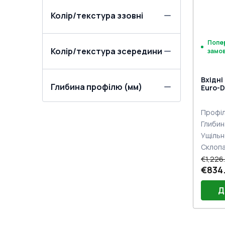
нажи
Колір/текстура ззовні
Попе
Колір/текстура зсередини
замо
Вхідні
Глибина профілю (мм)
Euro-D
Профіл
Глибин
Ущільн
Склоп
€1,226
€834.
Д