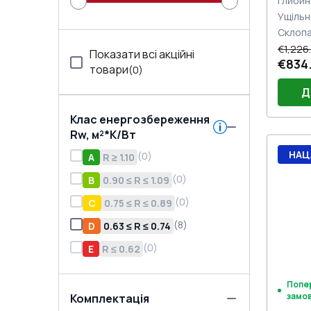
Глибин
Ущільн
Склоп
€1,226
Показати всі акційні
€834.
товари
(
0
)
Д
Клас енергозбереження
Rw, м²*K/Вт
Проф
НАЦ
(
0
)
A
R ≥ 1.10
(E60
Плас
(E60
Порі
(
0
)
B
0.90 ≤ R ≤ 1.09
Двер
(
0
)
C
0.75 ≤ R ≤ 0.89
(Біли
Двер
Jocke
Замо
(
8
)
D
0.63 ≤ R ≤ 0.74
нажи
(
0
)
E
R ≤ 0.62
Попе
замо
Комплектація