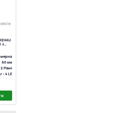
нажимну ручку
 відгук
 REHAU
K з
амерна
60
мм
2
Рівні
Ar - 4 LE
ти