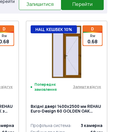
 Перейти
Залишитися
Перейти
D
D
НАЦ. КЕШБЕК 10%
Rw
Rw
0.68
0.68
Попереднє
 відгук
Залиште відгук
замовлення
 REHAU
Вхідні двері 1400x2500 мм REHAU
K з
Euro-Design 60 GOLDEN OAK
ззовні
амерна
Профільна система
:
3
камерна