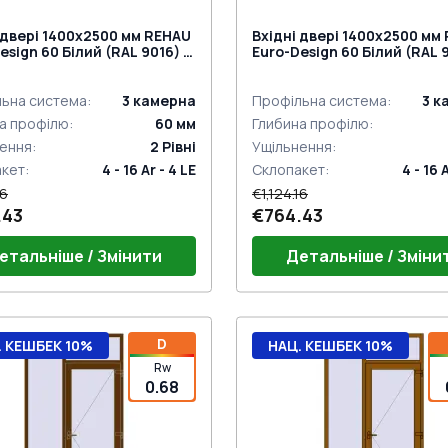
 двері 1400x2500 мм REHAU
Вхідні двері 1400x2500 мм
esign 60 Білий (RAL 9016) з
Euro-Design 60 Білий (RAL 9
торін
двох сторін
ьна система
:
3
камерна
Профільна система
:
3
к
а профілю
:
60
мм
Глибина профілю
:
ення
:
2
Рівні
Ущільнення
:
акет
:
4 - 16 Ar - 4 LE
Склопакет
:
4 - 16 
16
€1,124.16
.43
€764.43
етальніше / Змінити
Детальніше / Зміни
іль Н-1
Профіль Н-1
D
. КЕШБЕК 10%
НАЦ. КЕШБЕК 10%
;BrD;Synego;Geneo;Artevo)
тина 70*6
(E60;BrD;Synego;Geneo;Ar
Пластина 70*6
Rw
;BrD;Synego;Geneo;Artevo)
г 24mm (E60)
(E60;BrD;Synego;Geneo;Ar
Поріг 24mm (E60)
0.68
ний гарнітур VICTORY MEDOS
Дверний гарнітур VICTOR
й)
на петля Європа MEDOS
(Білий)
Дверна петля Європа ME
r біла (E60;BrD)
к на три точки (SECURY) під
Jocker біла (E60;BrD)
Замок на три точки (SECURY