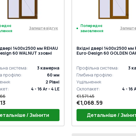
мну ручку
нажимну ручку
реднє
Попереднє
Залиште відгук
Залиште
влення
замовлення
 двері 1400x2500 мм REHAU
Вхідні двері 1400x2500 мм
esign 60 WALNUT ззовні
Euro-Design 60 GOLDEN OA
двох сторін
ьна система
:
3
камерна
Профільна система
:
3
к
а профілю
:
60
мм
Глибина профілю
:
ення
:
2
Рівні
Ущільнення
:
акет
:
4 - 16 Ar - 4 LE
Склопакет
:
4 - 16 
.66
€1,571.45
13
€1,068.59
етальніше / Змінити
Детальніше / Зміни