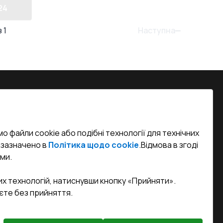
24
tevo)
tevo)
Наступна
з
1
Y MEDOS
DOS
) під
на, м. Вінниця, вул. Келецька 60 кв.
о файли cookie або подібні технології для технічних
efined)
к зазначено в
Політика щодо cookie
.
Відмова в згоді
ми.
sa.ua
их технологій, натиснувши кнопку «Прийняти».
єте без прийняття.