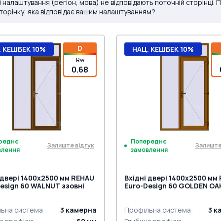
і налаштування (регіон, мова) не відповідають поточній сторінці.
сторінку, яка відповідає вашим налаштуванням?
D
. КЕШБЕК 10%
НАЦ. КЕШБЕК 10%
Rw
0.68
реднє
Попереднє
Залиште відгук
Залиште
влення
замовлення
 двері 1400x2500 мм REHAU
Вхідні двері 1400x2500 мм
esign 60 WALNUT ззовні
Euro-Design 60 GOLDEN OA
двох сторін
ьна система
:
3
камерна
Профільна система
:
3
к