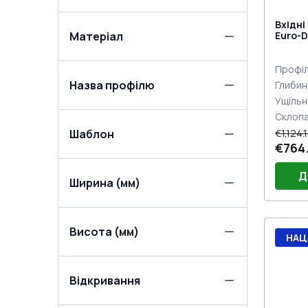
Вхідні
Матеріал
Euro-D
двох с
Профіл
Назва профілю
Глибин
Ущільн
Склоп
€1,124.
Шаблон
€764
Д
Ширина (мм)
Висота (мм)
Проф
НАЦ
(E60
Плас
(E60
Порі
Двер
Відкривання
(Біли
Двер
Jocke
Замо