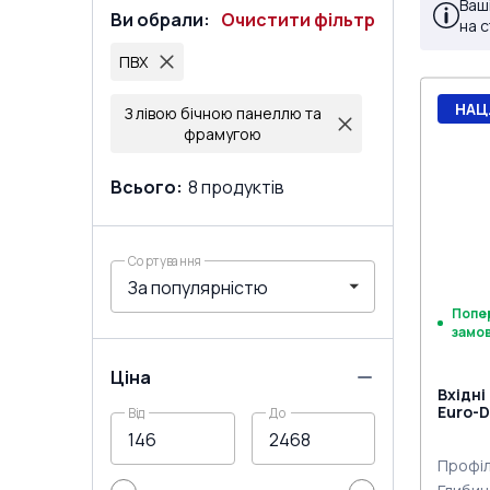
Ваш
Ви обрали
:
Очистити фільтр
на 
ПВХ
НАЦ
З лівою бічною панеллю та
фрамугою
Всього
:
8
продуктів
Сортування
Попе
замо
Ціна
Вхідні
Euro-D
Від
До
Профіл