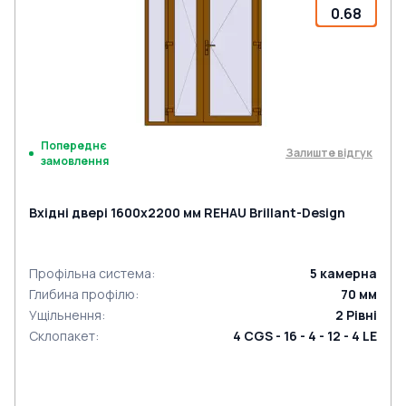
0.68
Попереднє
Залиште відгук
замовлення
Вхідні двері 1600x2200 мм REHAU Brillant-Design
Профільна система
:
5
камерна
Глибина профілю
:
70
мм
Ущільнення
:
2
Рівні
Склопакет
:
4 CGS - 16 - 4 - 12 - 4 LE