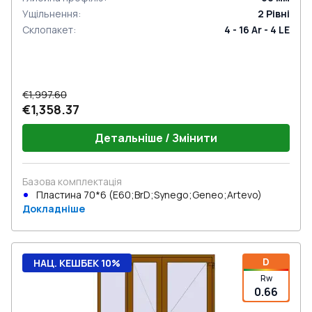
Ущільнення
:
2
Рівні
Склопакет
:
4 - 16 Ar - 4 LE
€1,997.60
€1,358.37
Детальніше / Змінити
Базова комплектація
Пластина 70*6 (E60;BrD;Synego;Geneo;Artevo)
Докладніше
D
НАЦ. КЕШБЕК 10%
Rw
0.66