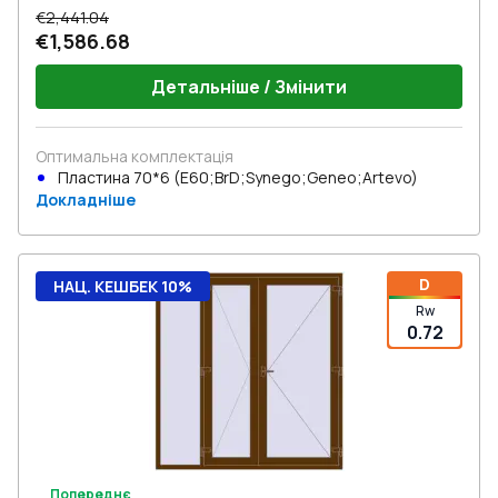
€2,441.04
€1,586.68
Детальніше / Змінити
Оптимальна комплектація
Пластина 70*6 (E60;BrD;Synego;Geneo;Artevo)
Докладніше
D
НАЦ. КЕШБЕК 10%
Rw
0.72
Попереднє