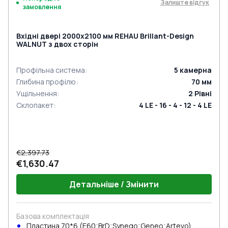
Залиште відгук
замовлення
Вхідні двері 2000x2100 мм REHAU Brillant-Design
WALNUT з двох сторін
Профільна система
:
5
камерна
Глибина профілю
:
70
мм
Ущільнення
:
2
Рівні
Склопакет
:
4 LE - 16 - 4 - 12 - 4 LE
€2,397.73
€1,630.47
Детальніше / Змінити
Базова комплектація
Пластина 70*6 (E60;BrD;Synego;Geneo;Artevo)