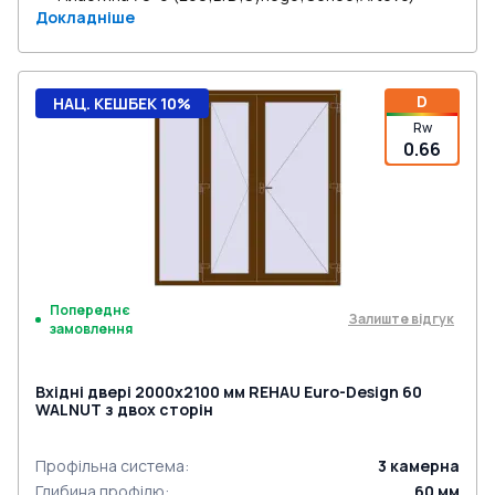
Докладніше
D
НАЦ. КЕШБЕК 10%
Rw
0.66
Попереднє
Залиште відгук
замовлення
Вхідні двері 2000x2100 мм REHAU Euro-Design 60
WALNUT з двох сторін
Профільна система
:
3
камерна
Глибина профілю
:
60
мм