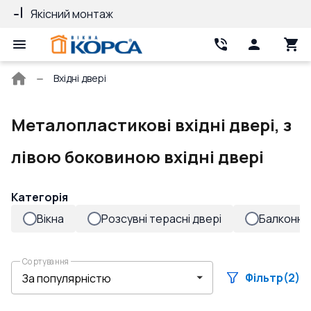
Якісний монтаж
Гарантія 10 ро
Головна
Вхідні двері
сторінка
Металопластикові вхідні двері, з
лівою боковиною вхідні двері
Категорія
Вікна
Розсувні терасні двері
Балконні 
Сортування
Фільтр
(2)