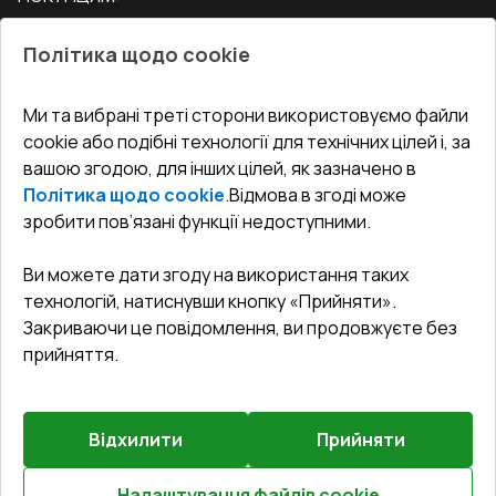
Двері
Про нас
Балкони
Політика щодо cookie
СЕРВІС ТА ОБЛУГОВУВАННЯ:
Акції
Тераси
Доставка і Оплата
Блог
Ми та вибрані треті сторони використовуємо файли
КОНТАКТИ
cookie або подібні технології для технічних цілей і, за
Гарантія та Сервіс
Адреса гіпермаркета
вашою згодою, для інших цілей, як зазначено в
Офіс
:
Україна, м. Вінниця, вул. Келецька 60 кв. 61
Повернення товару
Як правильно заміряти вікна
Політика щодо cookie
.
Відмова в згоді може
Договір публічної оферти
undefined(undefined)
зробити пов’язані функції недоступними.
Співпраця з нами
i.mgr3@korsa.ua
Ви можете дати згоду на використання таких
технологій, натиснувши кнопку «Прийняти».
Закриваючи це повідомлення, ви продовжуєте без
прийняття.
Відхилити
Прийняти
©
2026
.
Всі права захищені
.
Сайт створено на платформі
Vitrager.com
.
Повідомити про проблему
?
Налаштування файлів cookie