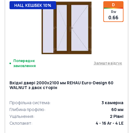
D
НАЦ. КЕШБЕК 10%
Rw
0.66
Попереднє
Залиште відгук
замовлення
Вхідні двері 2000x2100 мм REHAU Euro-Design 60
WALNUT з двох сторін
Профільна система
:
3
камерна
Глибина профілю
:
60
мм
Ущільнення
:
2
Рівні
Склопакет
:
4 - 16 Ar - 4 LE