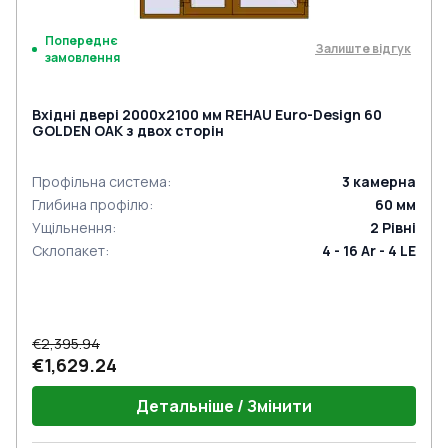
Попереднє
Залиште відгук
замовлення
Вхідні двері 2000x2100 мм REHAU Euro-Design 60
GOLDEN OAK з двох сторін
Профільна система
:
3
камерна
Глибина профілю
:
60
мм
Ущільнення
:
2
Рівні
Склопакет
:
4 - 16 Ar - 4 LE
€2,395.94
€1,629.24
Детальніше / Змінити