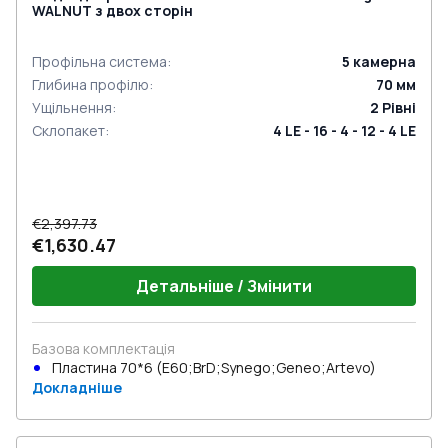
WALNUT з двох сторін
Профільна система
:
5
камерна
Глибина профілю
:
70
мм
Ущільнення
:
2
Рівні
Склопакет
:
4 LE - 16 - 4 - 12 - 4 LE
€2,397.73
€1,630.47
Детальніше / Змінити
Базова комплектація
Пластина 70*6 (E60;BrD;Synego;Geneo;Artevo)
Докладніше