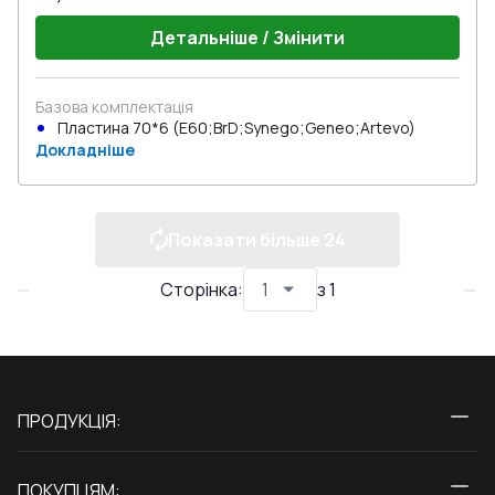
Детальніше / Змінити
Базова комплектація
Пластина 70*6 (E60;BrD;Synego;Geneo;Artevo)
Докладніше
Показати більше
24
Сторінка
:
з
1
ПРОДУКЦІЯ:
Вікна
ПОКУПЦЯМ: