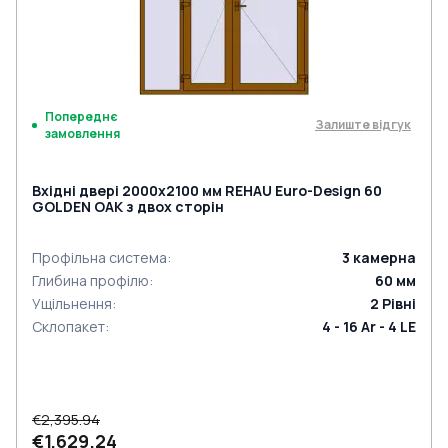
Попереднє
Залиште відгук
замовлення
Вхідні двері 2000x2100 мм REHAU Euro-Design 60
GOLDEN OAK з двох сторін
Профільна система
:
3
камерна
Глибина профілю
:
60
мм
Ущільнення
:
2
Рівні
Склопакет
:
4 - 16 Ar - 4 LE
€2,395.94
€1,629.24