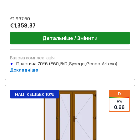
€1,997.60
€1,358.37
Детальніше / Змінити
Базова комплектація
Пластина 70*6 (E60;BrD;Synego;Geneo;Artevo)
Докладніше
D
НАЦ. КЕШБЕК 10%
Rw
0.66