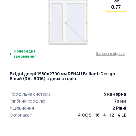
Rw
0.77
Попереднє
Залиште відгук
замовлення
Вхідні двері 1950x2700 мм REHAU Brillant-Design
Білий (RAL 9016) з двох сторін
Профільна система
:
5
камерна
Глибина профілю
:
70
мм
Ущільнення
:
2
Рівні
Склопакет
:
4 CGS - 16 - 4 - 12 - 4 LE