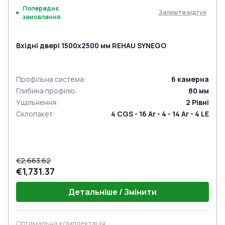
Попереднє
Залиште відгук
замовлення
Вхідні двері 1500x2500 мм REHAU SYNEGO
Профільна система
:
6
камерна
Глибина профілю
:
80
мм
Ущільнення
:
2
Рівні
Склопакет
:
4 CGS - 16 Ar - 4 - 14 Ar - 4 LE
€2,663.62
€1,731.37
Детальніше / Змінити
Оптимальна комплектація