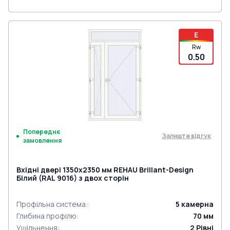
E
Rw
0.50
Попереднє
Залиште відгук
замовлення
Вхідні двері 1350x2350 мм REHAU Brillant-Design
Білий (RAL 9016) з двох сторін
Профільна система
:
5
камерна
Глибина профілю
:
70
мм
Ущільнення
:
2
Рівні