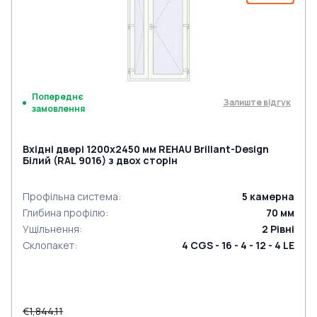
Попереднє
Залиште відгук
замовлення
Вхідні двері 1200x2450 мм REHAU Brillant-Design
Білий (RAL 9016) з двох сторін
Профільна система
:
5
камерна
Глибина профілю
:
70
мм
Ущільнення
:
2
Рівні
Склопакет
:
4 CGS - 16 - 4 - 12 - 4 LE
€1,844.11