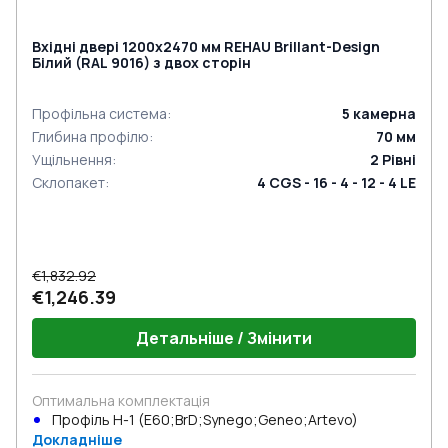
Вхідні двері 1200x2470 мм REHAU Brillant-Design
Білий (RAL 9016) з двох сторін
Профільна система
:
5
камерна
Глибина профілю
:
70
мм
Ущільнення
:
2
Рівні
Склопакет
:
4 CGS - 16 - 4 - 12 - 4 LE
€1,832.92
€1,246.39
Детальніше / Змінити
Оптимальна комплектація
Профіль Н-1 (E60;BrD;Synego;Geneo;Artevo)
Докладніше