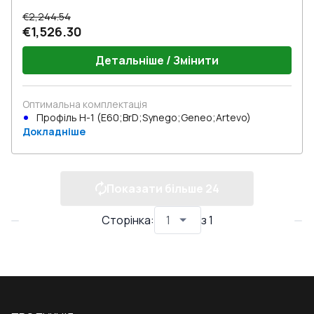
€2,244.54
€1,526.30
Детальніше / Змінити
Оптимальна комплектація
Профіль Н-1 (E60;BrD;Synego;Geneo;Artevo)
Докладніше
Показати більше
24
Сторінка
:
з
1