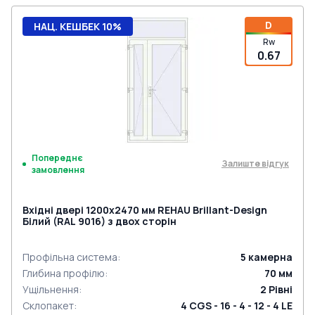
D
НАЦ. КЕШБЕК 10%
Rw
0.67
Попереднє
Залиште відгук
замовлення
Вхідні двері 1200x2470 мм REHAU Brillant-Design
Білий (RAL 9016) з двох сторін
Профільна система
:
5
камерна
Глибина профілю
:
70
мм
Ущільнення
:
2
Рівні
Склопакет
:
4 CGS - 16 - 4 - 12 - 4 LE