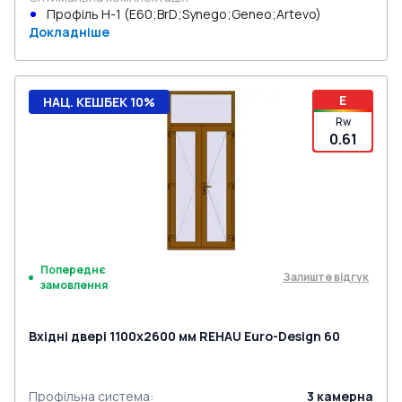
Профіль Н-1 (E60;BrD;Synego;Geneo;Artevo)
Докладніше
E
НАЦ. КЕШБЕК 10%
Rw
0.61
Попереднє
Залиште відгук
замовлення
Вхідні двері 1100x2600 мм REHAU Euro-Design 60
Профільна система
:
3
камерна