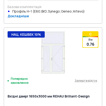
Базова комплектація
Профіль Н-1 (E60;BrD;Synego;Geneo;Artevo)
Докладніше
C
НАЦ. КЕШБЕК 10%
Rw
0.76
Попереднє
Залиште відгук
замовлення
Вхідні двері 1650x3000 мм REHAU Brillant-Design