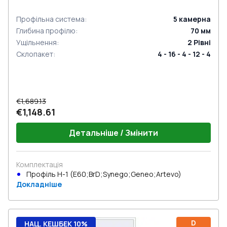
Профільна система
:
5
камерна
Глибина профілю
:
70
мм
Ущільнення
:
2
Рівні
Склопакет
:
4 - 16 - 4 - 12 - 4
€1,689.13
€1,148.61
Детальніше / Змінити
Комплектація
Профіль Н-1 (E60;BrD;Synego;Geneo;Artevo)
Докладніше
D
НАЦ. КЕШБЕК 10%