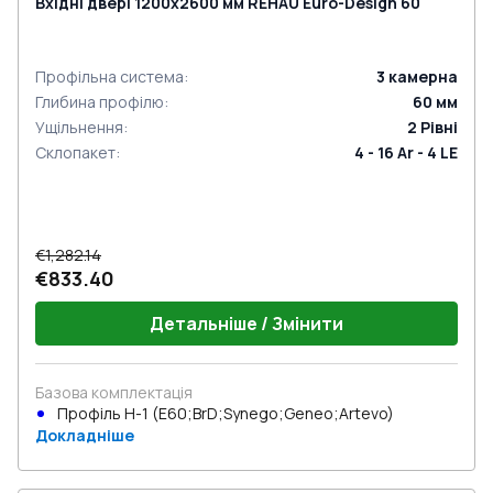
Вхідні двері 1200x2600 мм REHAU Euro-Design 60
Профільна система
:
3
камерна
Глибина профілю
:
60
мм
Ущільнення
:
2
Рівні
Склопакет
:
4 - 16 Ar - 4 LE
€1,282.14
€833.40
Детальніше / Змінити
Базова комплектація
Профіль Н-1 (E60;BrD;Synego;Geneo;Artevo)
Докладніше