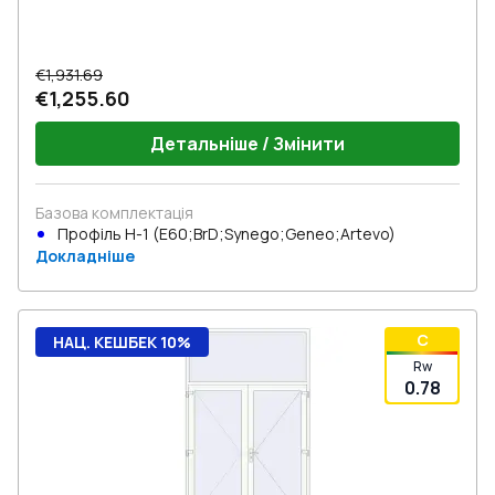
€1,931.69
€1,255.60
Детальніше / Змінити
Базова комплектація
Профіль Н-1 (E60;BrD;Synego;Geneo;Artevo)
Докладніше
C
НАЦ. КЕШБЕК 10%
Rw
0.78