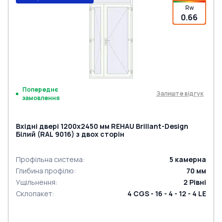
Rw
0.66
Попереднє
Залиште відгук
замовлення
Вхідні двері 1200x2450 мм REHAU Brillant-Design
Білий (RAL 9016) з двох сторін
Профільна система
:
5
камерна
Глибина профілю
:
70
мм
Ущільнення
:
2
Рівні
Склопакет
:
4 CGS - 16 - 4 - 12 - 4 LE