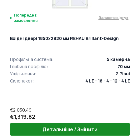
Попереднє
Залиште відгук
замовлення
Вхідні двері 1850x2920 мм REHAU Brillant-Design
Профільна система
:
5
камерна
Глибина профілю
:
70
мм
Ущільнення
:
2
Рівні
Склопакет
:
4 LE - 16 - 4 - 12 - 4 LE
€2,030.49
€1,319.82
Детальніше / Змінити