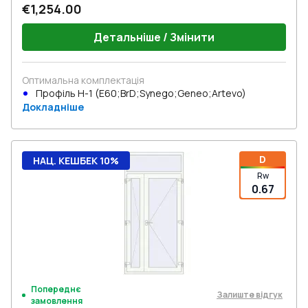
€1,254.00
Детальніше / Змінити
Оптимальна комплектація
Профіль Н-1 (E60;BrD;Synego;Geneo;Artevo)
Докладніше
D
НАЦ. КЕШБЕК 10%
Rw
0.67
Попереднє
Залиште відгук
замовлення