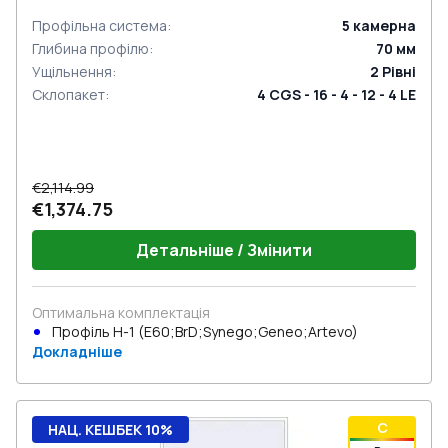
Профільна система
:
5
камерна
Глибина профілю
:
70
мм
Ущільнення
:
2
Рівні
Склопакет
:
4 CGS - 16 - 4 - 12 - 4 LE
€2,114.99
€1,374.75
Детальніше / Змінити
Оптимальна комплектація
Профіль Н-1 (E60;BrD;Synego;Geneo;Artevo)
Докладніше
C
НАЦ. КЕШБЕК 10%