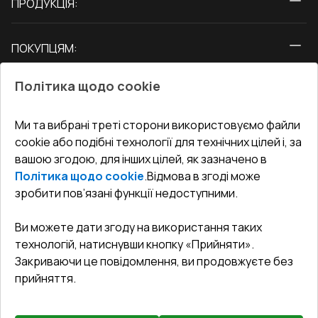
ПРОДУКЦІЯ:
Вікна
ПОКУПЦЯМ:
Двері
Про нас
Балкони
Політика щодо cookie
СЕРВІС ТА ОБЛУГОВУВАННЯ:
Акції
Тераси
Доставка і Оплата
Блог
Ми та вибрані треті сторони використовуємо файли
КОНТАКТИ
cookie або подібні технології для технічних цілей і, за
Гарантія та Сервіс
Адреса гіпермаркета
вашою згодою, для інших цілей, як зазначено в
Офіс
:
Україна, м. Вінниця, вул. Келецька 60 кв. 61
Повернення товару
Як правильно заміряти вікна
Політика щодо cookie
.
Відмова в згоді може
Договір публічної оферти
undefined(undefined)
зробити пов’язані функції недоступними.
Співпраця з нами
i.mgr3@korsa.ua
Ви можете дати згоду на використання таких
технологій, натиснувши кнопку «Прийняти».
Закриваючи це повідомлення, ви продовжуєте без
прийняття.