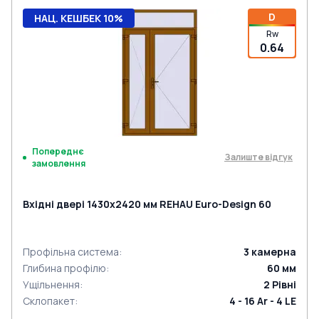
D
НАЦ. КЕШБЕК 10%
Rw
0.64
Попереднє
Залиште відгук
замовлення
Вхідні двері 1430x2420 мм REHAU Euro-Design 60
Профільна система
:
3
камерна
Глибина профілю
:
60
мм
Ущільнення
:
2
Рівні
Склопакет
:
4 - 16 Ar - 4 LE