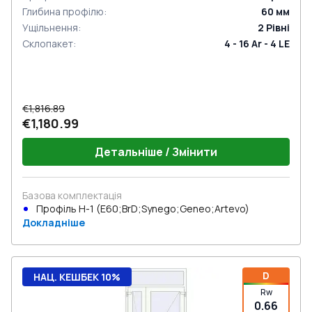
Глибина профілю
:
60
мм
Ущільнення
:
2
Рівні
Склопакет
:
4 - 16 Ar - 4 LE
€1,816.89
€1,180.99
Детальніше / Змінити
Базова комплектація
Профіль Н-1 (E60;BrD;Synego;Geneo;Artevo)
Докладніше
D
НАЦ. КЕШБЕК 10%
Rw
0.66