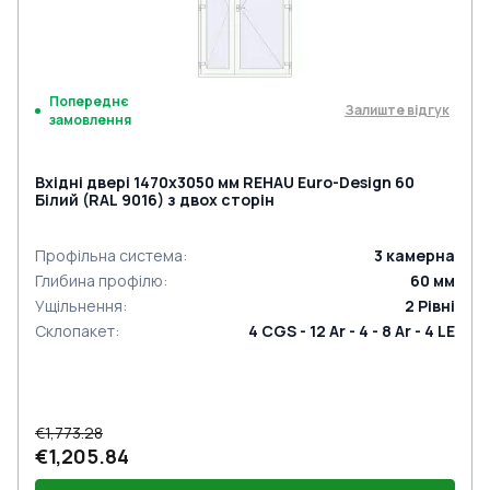
Попереднє
Залиште відгук
замовлення
Вхідні двері 1470x3050 мм REHAU Euro-Design 60
Білий (RAL 9016) з двох сторін
Профільна система
:
3
камерна
Глибина профілю
:
60
мм
Ущільнення
:
2
Рівні
Склопакет
:
4 CGS - 12 Ar - 4 - 8 Ar - 4 LE
€1,773.28
€1,205.84