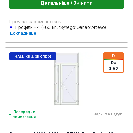
Детальніше / Змінити
Преміальна комплектація
Профіль Н-1 (E60;BrD;Synego;Geneo;Artevo)
Докладніше
D
НАЦ. КЕШБЕК 10%
Rw
0.62
Попереднє
Залиште відгук
замовлення