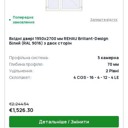
Попереднє
Залиште відгук
замовлення
Вхідні двері 1950x2700 мм REHAU Brillant-Design
Білий (RAL 9016) з двох сторін
Профільна система
:
5
камерна
Глибина профілю
:
70
мм
Ущільнення
:
2
Рівні
Склопакет
:
4 CGS - 16 - 4 - 12 - 4 LE
€2,244.54
€1,526.30
Детальніше / Змінити