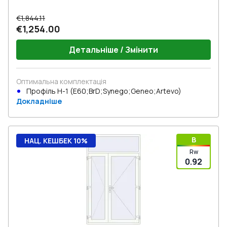
€1,844.11
€1,254.00
Детальніше / Змінити
Оптимальна комплектація
Профіль Н-1 (E60;BrD;Synego;Geneo;Artevo)
Докладніше
B
НАЦ. КЕШБЕК 10%
Rw
0.92