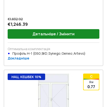
€1,832.92
€1,246.39
Детальніше / Змінити
Оптимальна комплектація
Профіль Н-1 (E60;BrD;Synego;Geneo;Artevo)
Докладніше
C
НАЦ. КЕШБЕК 10%
Rw
0.77