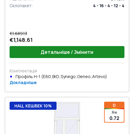
Склопакет
:
4 - 16 - 4 - 12 - 4
€1,689.13
€1,148.61
Детальніше / Змінити
Комплектація
Профіль Н-1 (E60;BrD;Synego;Geneo;Artevo)
Докладніше
D
НАЦ. КЕШБЕК 10%
Rw
0.72