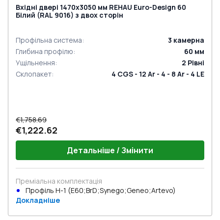
Вхідні двері 1470x3050 мм REHAU Euro-Design 60
Білий (RAL 9016) з двох сторін
Профільна система
:
3
камерна
Глибина профілю
:
60
мм
Ущільнення
:
2
Рівні
Склопакет
:
4 CGS - 12 Ar - 4 - 8 Ar - 4 LE
€1,758.69
€1,222.62
Детальніше / Змінити
Преміальна комплектація
Профіль Н-1 (E60;BrD;Synego;Geneo;Artevo)
Докладніше