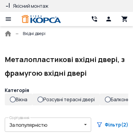
Якісний монтаж
Гарантія 10 ро
Головна
Вхідні двері
сторінка
Металопластикові вхідні двері, з
фрамугою вхідні двері
Категорія
Вікна
Розсувні терасні двері
Балконні 
Сортування
Фільтр
(2)