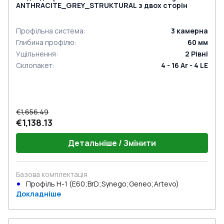
ANTHRACITE_GREY_STRUKTURAL з двох сторін
Профільна система
:
3
камерна
Глибина профілю
:
60
мм
Ущільнення
:
2
Рівні
Склопакет
:
4 - 16 Ar - 4 LE
€1,656.49
€1,138.13
Детальніше / Змінити
Базова комплектація
Профіль Н-1 (E60;BrD;Synego;Geneo;Artevo)
Докладніше