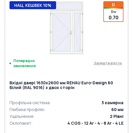
D
НАЦ. КЕШБЕК 10%
Rw
0.70
Попереднє
Залиште відгук
замовлення
Вхідні двері 1630x2600 мм REHAU Euro-Design 60
Білий (RAL 9016) з двох сторін
Профільна система
:
3
камерна
Глибина профілю
:
60
мм
Ущільнення
:
2
Рівні
Склопакет
:
4 CGS - 12 Ar - 4 - 8 Ar - 4 LE