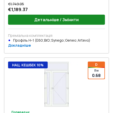
€1,749.05
€1,189.37
Детальніше / Змінити
Преміальна комплектація
Профіль Н-1 (E60;BrD;Synego;Geneo;Artevo)
Докладніше
D
НАЦ. КЕШБЕК 10%
Rw
0.68
Попереднє