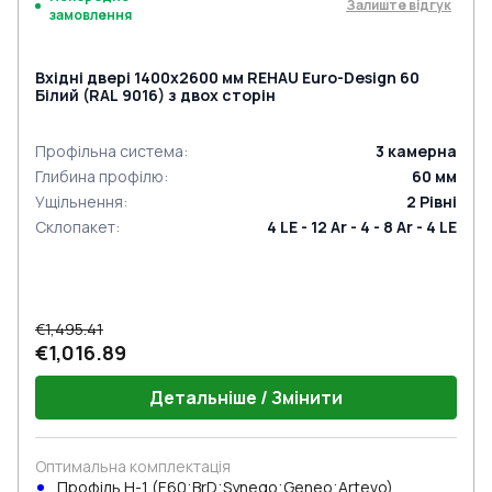
Залиште відгук
замовлення
Вхідні двері 1400x2600 мм REHAU Euro-Design 60
Білий (RAL 9016) з двох сторін
Профільна система
:
3
камерна
Глибина профілю
:
60
мм
Ущільнення
:
2
Рівні
Склопакет
:
4 LE - 12 Ar - 4 - 8 Ar - 4 LE
€1,495.41
€1,016.89
Детальніше / Змінити
Оптимальна комплектація
Профіль Н-1 (E60;BrD;Synego;Geneo;Artevo)