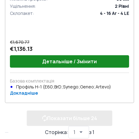
Ущільнення
:
2
Рівні
Склопакет
:
4 - 16 Ar - 4 LE
€1,670.77
€1,136.13
Детальніше / Змінити
Базова комплектація
Профіль Н-1 (E60;BrD;Synego;Geneo;Artevo)
Докладніше
Показати більше
24
Сторінка
:
з
1