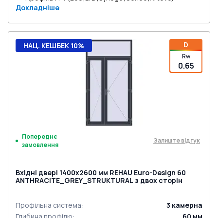
Докладніше
D
НАЦ. КЕШБЕК 10%
Rw
0.65
Попереднє
Залиште відгук
замовлення
Вхідні двері 1400x2600 мм REHAU Euro-Design 60
ANTHRACITE_GREY_STRUKTURAL з двох сторін
Профільна система
:
3
камерна
Глибина профілю
:
60
мм