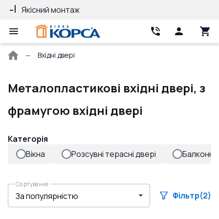
Якісний монтаж
Гарантія 10 ро
Головна
Вхідні двері
сторінка
Металопластикові вхідні двері, з
фрамугою вхідні двері
Категорія
Вікна
Розсувні терасні двері
Балконні 
Сортування
Фільтр
(2)