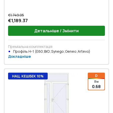
€1,749.05
€1,189.37
Детальніше / Змінити
Преміальна комплектація
Профіль Н-1 (E60;BrD;Synego;Geneo;Artevo)
Докладніше
D
НАЦ. КЕШБЕК 10%
Rw
0.68