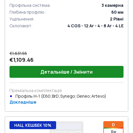
Профільна система
:
3
камерна
Глибина профілю
:
60
мм
Ущільнення
:
2
Рівні
Склопакет
:
4 CGS - 12 Ar - 4 - 8 Ar - 4 LE
€1,631.55
€1,109.46
Детальніше / Змінити
Преміальна комплектація
Профіль Н-1 (E60;BrD;Synego;Geneo;Artevo)
Докладніше
D
НАЦ. КЕШБЕК 10%
Rw