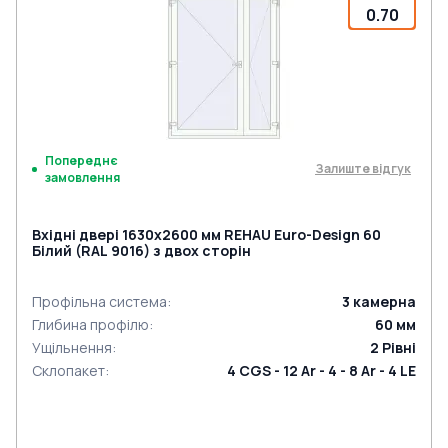
0.70
Попереднє
Залиште відгук
замовлення
Вхідні двері 1630x2600 мм REHAU Euro-Design 60
Білий (RAL 9016) з двох сторін
Профільна система
:
3
камерна
Глибина профілю
:
60
мм
Ущільнення
:
2
Рівні
Склопакет
:
4 CGS - 12 Ar - 4 - 8 Ar - 4 LE