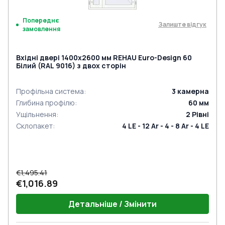
Попереднє
Залиште відгук
замовлення
Вхідні двері 1400x2600 мм REHAU Euro-Design 60
Білий (RAL 9016) з двох сторін
Профільна система
:
3
камерна
Глибина профілю
:
60
мм
Ущільнення
:
2
Рівні
Склопакет
:
4 LE - 12 Ar - 4 - 8 Ar - 4 LE
€1,495.41
€1,016.89
Детальніше / Змінити