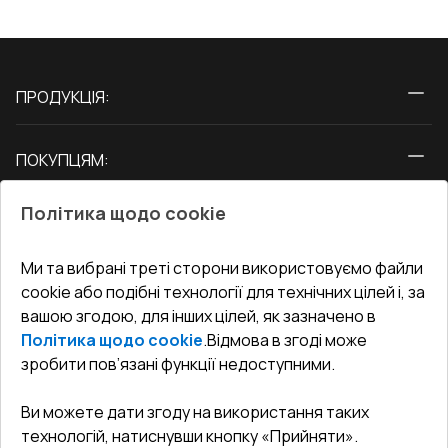
ПРОДУКЦІЯ:
Вікна
ПОКУПЦЯМ:
Двері
Про нас
Балкони
Політика щодо cookie
СЕРВІС ТА ОБЛУГОВУВАННЯ:
Акції
Тераси
Доставка і Оплата
Блог
Ми та вибрані треті сторони використовуємо файли
КОНТАКТИ
cookie або подібні технології для технічних цілей і, за
Гарантія та Сервіс
Адреса гіпермаркета
вашою згодою, для інших цілей, як зазначено в
Офіс
:
Україна, м. Вінниця, вул. Келецька 60 кв. 61
Повернення товару
Як правильно заміряти вікна
Політика щодо cookie
.
Відмова в згоді може
Договір публічної оферти
undefined(undefined)
зробити пов’язані функції недоступними.
Співпраця з нами
i.mgr3@korsa.ua
Ви можете дати згоду на використання таких
технологій, натиснувши кнопку «Прийняти».