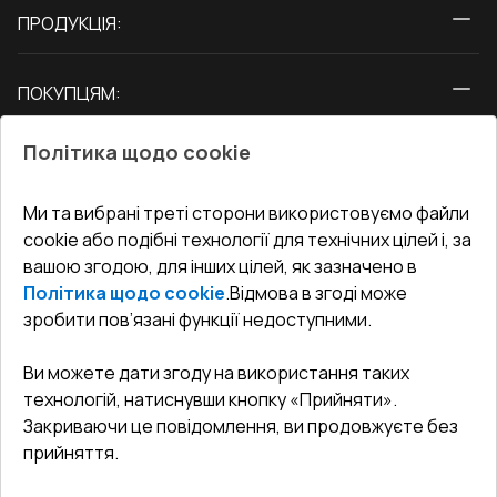
ПРОДУКЦІЯ:
Вікна
ПОКУПЦЯМ:
Двері
Про нас
Балкони
Політика щодо cookie
СЕРВІС ТА ОБЛУГОВУВАННЯ:
Акції
Тераси
Доставка і Оплата
Блог
Ми та вибрані треті сторони використовуємо файли
КОНТАКТИ
cookie або подібні технології для технічних цілей і, за
Гарантія та Сервіс
Адреса гіпермаркета
вашою згодою, для інших цілей, як зазначено в
Офіс
:
Україна, м. Вінниця, вул. Келецька 60 кв. 61
Повернення товару
Як правильно заміряти вікна
Політика щодо cookie
.
Відмова в згоді може
Договір публічної оферти
undefined(undefined)
зробити пов’язані функції недоступними.
Співпраця з нами
i.mgr3@korsa.ua
Ви можете дати згоду на використання таких
технологій, натиснувши кнопку «Прийняти».
Закриваючи це повідомлення, ви продовжуєте без
прийняття.