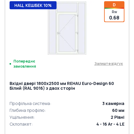
D
НАЦ. КЕШБЕК 10%
Rw
0.68
Попереднє
Залиште відгук
замовлення
Вхідні двері 1800x2500 мм REHAU Euro-Design 60
Білий (RAL 9016) з двох сторін
Профільна система
:
3
камерна
Глибина профілю
:
60
мм
Ущільнення
:
2
Рівні
Склопакет
:
4 - 16 Ar - 4 LE