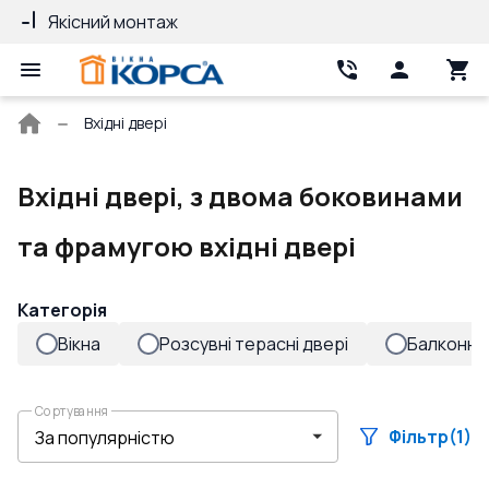
Якісний монтаж
Гарантія 10 ро
Головна
Вхідні двері
сторінка
Вхідні двері, з двома боковинами
та фрамугою вхідні двері
Категорія
Вікна
Розсувні терасні двері
Балконні 
Сортування
Фільтр
(1)