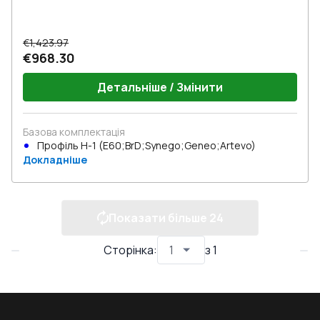
€1,423.97
€968.30
Детальніше / Змінити
Базова комплектація
Профіль Н-1 (E60;BrD;Synego;Geneo;Artevo)
Докладніше
Показати більше
24
Сторінка
:
з
1