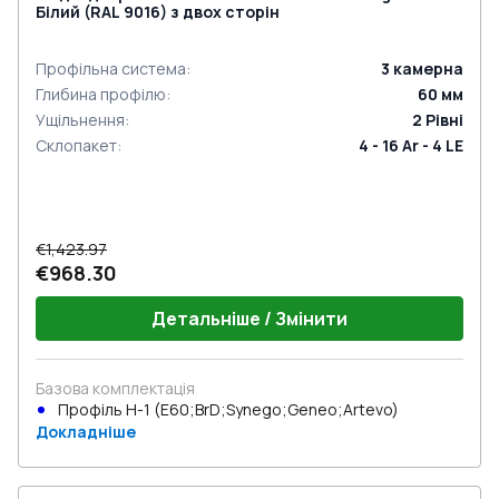
Білий (RAL 9016) з двох сторін
Профільна система
:
3
камерна
Глибина профілю
:
60
мм
Ущільнення
:
2
Рівні
Склопакет
:
4 - 16 Ar - 4 LE
€1,423.97
€968.30
Детальніше / Змінити
Базова комплектація
Профіль Н-1 (E60;BrD;Synego;Geneo;Artevo)
Докладніше