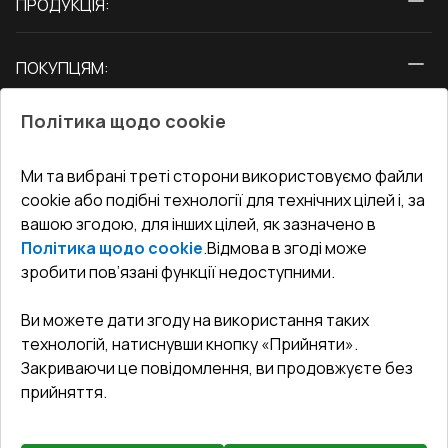
ПРОДУКЦІЯ:
Вікна
ПОКУПЦЯМ:
Двері
Про нас
Балкони
Політика щодо cookie
СЕРВІС ТА ОБЛУГОВУВАННЯ:
Акції
Тераси
Доставка і Оплата
Блог
Ми та вибрані треті сторони використовуємо файли
КОНТАКТИ
cookie або подібні технології для технічних цілей і, за
Гарантія та Сервіс
Адреса гіпермаркета
вашою згодою, для інших цілей, як зазначено в
Офіс
:
Україна, м. Вінниця, вул. Келецька 60 кв. 61
Повернення товару
Як правильно заміряти вікна
Політика щодо cookie
.
Відмова в згоді може
Договір публічної оферти
undefined(undefined)
зробити пов’язані функції недоступними.
Співпраця з нами
i.mgr3@korsa.ua
Ви можете дати згоду на використання таких
технологій, натиснувши кнопку «Прийняти».
Закриваючи це повідомлення, ви продовжуєте без
прийняття.