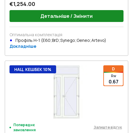
€1,254.00
Детальніше / Змінити
Оптимальна комплектація
Профіль Н-1 (E60;BrD;Synego;Geneo;Artevo)
Докладніше
D
НАЦ. КЕШБЕК 10%
Rw
0.67
Попереднє
Залиште відгук
замовлення