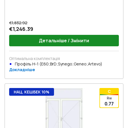
€1,832.92
€1,246.39
Детальніше / Змінити
Оптимальна комплектація
Профіль Н-1 (E60;BrD;Synego;Geneo;Artevo)
Докладніше
C
НАЦ. КЕШБЕК 10%
Rw
0.77