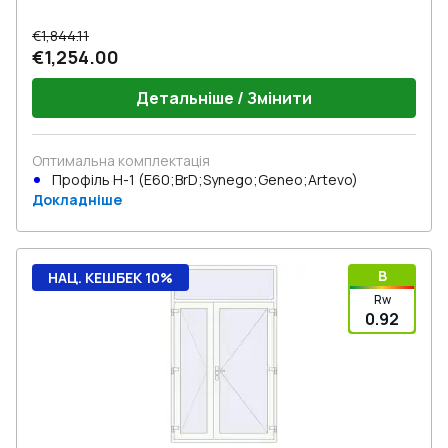
€1,844.11
€1,254.00
Детальніше / Змінити
Оптимальна комплектація
Профіль Н-1 (E60;BrD;Synego;Geneo;Artevo)
Докладніше
B
НАЦ. КЕШБЕК 10%
Rw
0.92