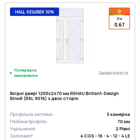
D
НАЦ. КЕШБЕК 10%
Rw
0.67
Попереднє
Залиште відгук
замовлення
Вхідні двері 1200x2470 мм REHAU Brillant-Design
Білий (RAL 9016) з двох сторін
Профільна система
:
5
камерна
Глибина профілю
:
70
мм
Ущільнення
:
2
Рівні
Склопакет
:
4 CGS - 16 - 4 - 12 - 4 LE