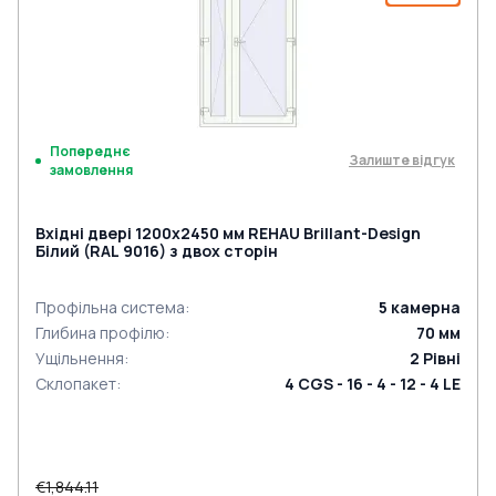
Попереднє
Залиште відгук
замовлення
Вхідні двері 1200x2450 мм REHAU Brillant-Design
Білий (RAL 9016) з двох сторін
Профільна система
:
5
камерна
Глибина профілю
:
70
мм
Ущільнення
:
2
Рівні
Склопакет
:
4 CGS - 16 - 4 - 12 - 4 LE
€1,844.11