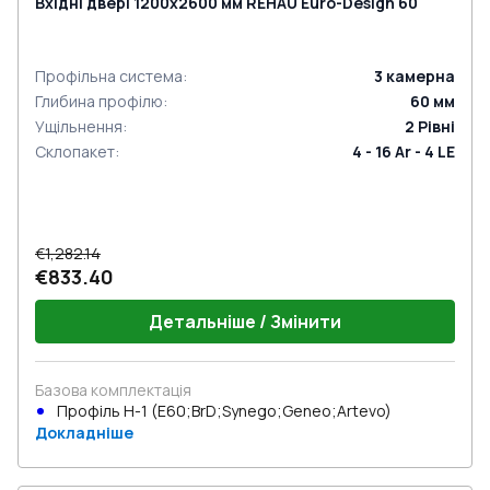
Вхідні двері 1200x2600 мм REHAU Euro-Design 60
Профільна система
:
3
камерна
Глибина профілю
:
60
мм
Ущільнення
:
2
Рівні
Склопакет
:
4 - 16 Ar - 4 LE
€1,282.14
€833.40
Детальніше / Змінити
Базова комплектація
Профіль Н-1 (E60;BrD;Synego;Geneo;Artevo)
Докладніше