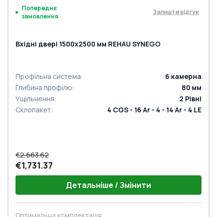
Попереднє
Залиште відгук
замовлення
Вхідні двері 1500x2500 мм REHAU SYNEGO
Профільна система
:
6
камерна
Глибина профілю
:
80
мм
Ущільнення
:
2
Рівні
Склопакет
:
4 CGS - 16 Ar - 4 - 14 Ar - 4 LE
€2,663.62
€1,731.37
Детальніше / Змінити
Оптимальна комплектація