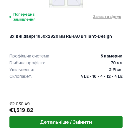
Попереднє
Залиште відгук
замовлення
Вхідні двері 1850x2920 мм REHAU Brillant-Design
Профільна система
:
5
камерна
Глибина профілю
:
70
мм
Ущільнення
:
2
Рівні
Склопакет
:
4 LE - 16 - 4 - 12 - 4 LE
€2,030.49
€1,319.82
Детальніше / Змінити