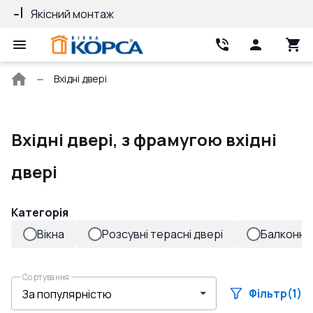
Якісний монтаж
Гарантія 10 ро
Головна
Вхідні двері
сторінка
Вхідні двері, з фрамугою вхідні
двері
Категорія
Вікна
Розсувні терасні двері
Балконні 
Сортування
Фільтр
(1)