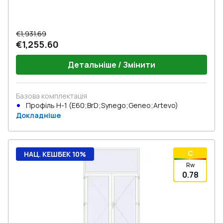
€1,931.69
€1,255.60
Детальніше / Змінити
Базова комплектація
Профіль Н-1 (E60;BrD;Synego;Geneo;Artevo)
Докладніше
C
НАЦ. КЕШБЕК 10%
Rw
0.78