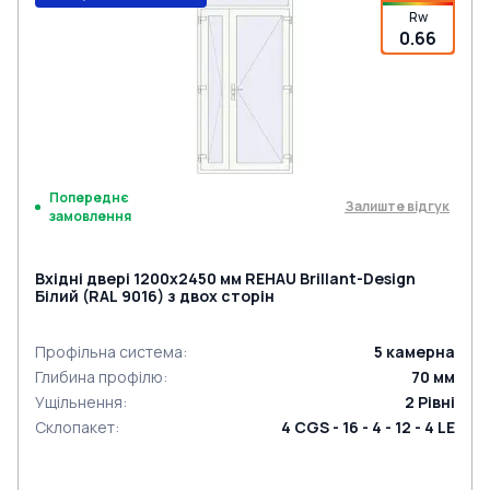
Rw
0.66
Попереднє
Залиште відгук
замовлення
Вхідні двері 1200x2450 мм REHAU Brillant-Design
Білий (RAL 9016) з двох сторін
Профільна система
:
5
камерна
Глибина профілю
:
70
мм
Ущільнення
:
2
Рівні
Склопакет
:
4 CGS - 16 - 4 - 12 - 4 LE