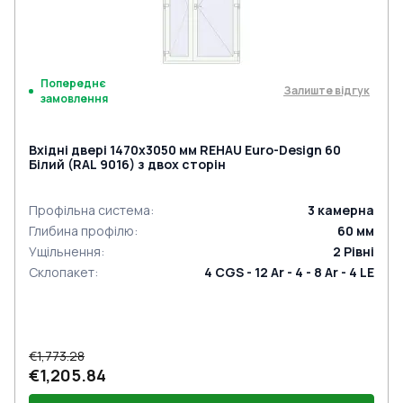
Попереднє
Залиште відгук
замовлення
Вхідні двері 1470x3050 мм REHAU Euro-Design 60
Білий (RAL 9016) з двох сторін
Профільна система
:
3
камерна
Глибина профілю
:
60
мм
Ущільнення
:
2
Рівні
Склопакет
:
4 CGS - 12 Ar - 4 - 8 Ar - 4 LE
€1,773.28
€1,205.84