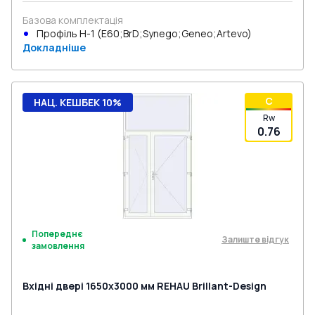
Базова комплектація
Профіль Н-1 (E60;BrD;Synego;Geneo;Artevo)
Докладніше
C
НАЦ. КЕШБЕК 10%
Rw
0.76
Попереднє
Залиште відгук
замовлення
Вхідні двері 1650x3000 мм REHAU Brillant-Design