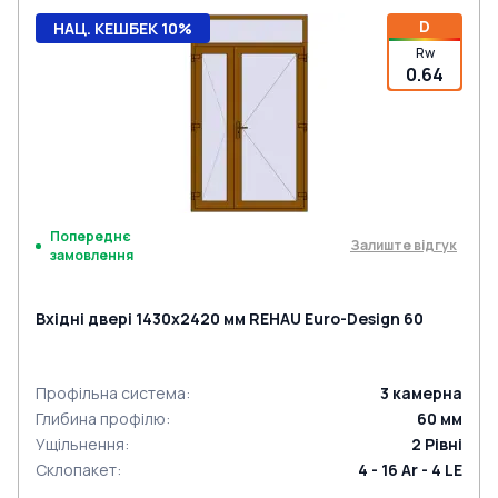
D
НАЦ. КЕШБЕК 10%
Rw
0.64
Попереднє
Залиште відгук
замовлення
Вхідні двері 1430x2420 мм REHAU Euro-Design 60
Профільна система
:
3
камерна
Глибина профілю
:
60
мм
Ущільнення
:
2
Рівні
Склопакет
:
4 - 16 Ar - 4 LE