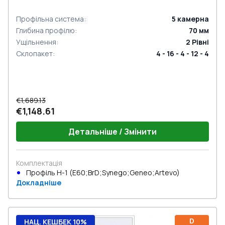
Профільна система
:
5
камерна
Глибина профілю
:
70
мм
Ущільнення
:
2
Рівні
Склопакет
:
4 - 16 - 4 - 12 - 4
€1,689.13
€1,148.61
Детальніше / Змінити
Комплектація
Профіль Н-1 (E60;BrD;Synego;Geneo;Artevo)
Докладніше
D
НАЦ. КЕШБЕК 10%