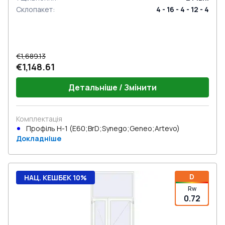
Склопакет
:
4 - 16 - 4 - 12 - 4
€1,689.13
€1,148.61
Детальніше / Змінити
Комплектація
Профіль Н-1 (E60;BrD;Synego;Geneo;Artevo)
Докладніше
D
НАЦ. КЕШБЕК 10%
Rw
0.72