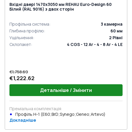
Вхідні двері 1470x3050 мм REHAU Euro-Design 60
Білий (RAL 9016) з двох сторін
Профільна система
:
3
камерна
Глибина профілю
:
60
мм
Ущільнення
:
2
Рівні
Склопакет
:
4 CGS - 12 Ar - 4 - 8 Ar - 4 LE
€1,758.69
€1,222.62
Детальніше / Змінити
Преміальна комплектація
Профіль Н-1 (E60;BrD;Synego;Geneo;Artevo)
Докладніше