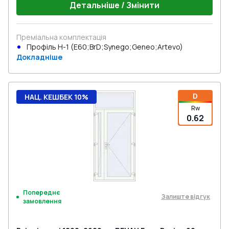
Детальніше / Змінити
Преміальна комплектація
Профіль Н-1 (E60;BrD;Synego;Geneo;Artevo)
Докладніше
D
НАЦ. КЕШБЕК 10%
Rw
0.62
Попереднє
Залиште відгук
замовлення