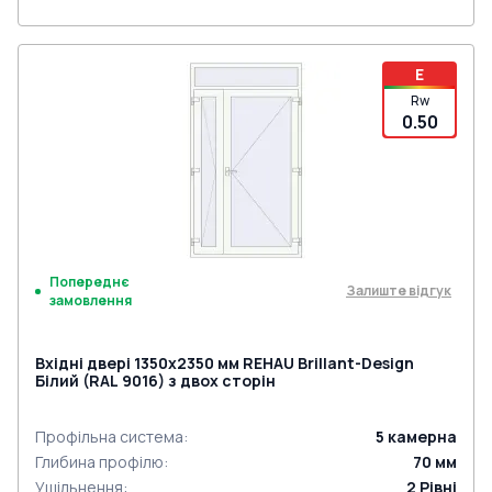
E
Rw
0.50
Попереднє
Залиште відгук
замовлення
Вхідні двері 1350x2350 мм REHAU Brillant-Design
Білий (RAL 9016) з двох сторін
Профільна система
:
5
камерна
Глибина профілю
:
70
мм
Ущільнення
:
2
Рівні