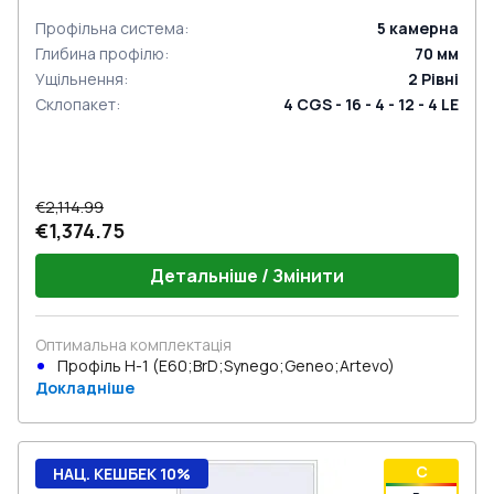
Профільна система
:
5
камерна
Глибина профілю
:
70
мм
Ущільнення
:
2
Рівні
Склопакет
:
4 CGS - 16 - 4 - 12 - 4 LE
€2,114.99
€1,374.75
Детальніше / Змінити
Оптимальна комплектація
Профіль Н-1 (E60;BrD;Synego;Geneo;Artevo)
Докладніше
C
НАЦ. КЕШБЕК 10%