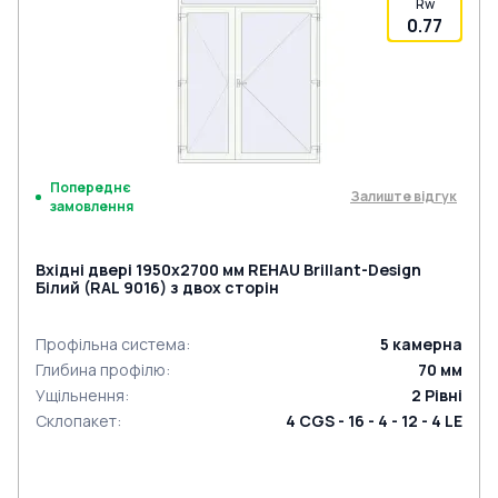
Rw
0.77
Попереднє
Залиште відгук
замовлення
Вхідні двері 1950x2700 мм REHAU Brillant-Design
Білий (RAL 9016) з двох сторін
Профільна система
:
5
камерна
Глибина профілю
:
70
мм
Ущільнення
:
2
Рівні
Склопакет
:
4 CGS - 16 - 4 - 12 - 4 LE