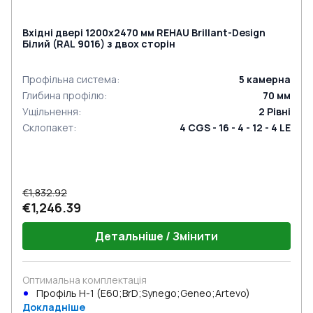
Вхідні двері 1200x2470 мм REHAU Brillant-Design
Білий (RAL 9016) з двох сторін
Профільна система
:
5
камерна
Глибина профілю
:
70
мм
Ущільнення
:
2
Рівні
Склопакет
:
4 CGS - 16 - 4 - 12 - 4 LE
€1,832.92
€1,246.39
Детальніше / Змінити
Оптимальна комплектація
Профіль Н-1 (E60;BrD;Synego;Geneo;Artevo)
Докладніше