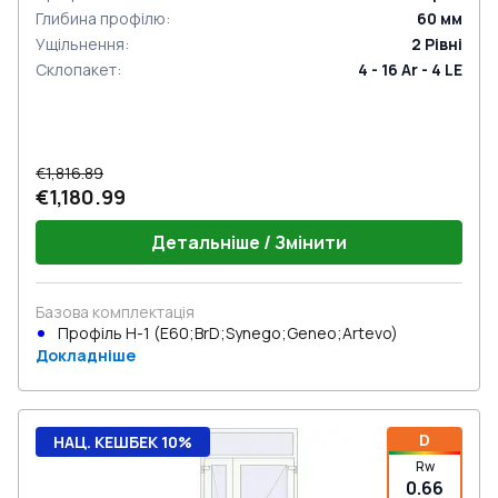
Глибина профілю
:
60
мм
Ущільнення
:
2
Рівні
Склопакет
:
4 - 16 Ar - 4 LE
€1,816.89
€1,180.99
Детальніше / Змінити
Базова комплектація
Профіль Н-1 (E60;BrD;Synego;Geneo;Artevo)
Докладніше
D
НАЦ. КЕШБЕК 10%
Rw
0.66