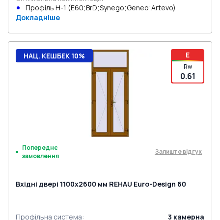
Профіль Н-1 (E60;BrD;Synego;Geneo;Artevo)
Докладніше
E
НАЦ. КЕШБЕК 10%
Rw
0.61
Попереднє
Залиште відгук
замовлення
Вхідні двері 1100x2600 мм REHAU Euro-Design 60
Профільна система
:
3
камерна