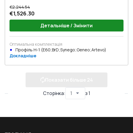
€2,244.54
€1,526.30
Детальніше / Змінити
Оптимальна комплектація
Профіль Н-1 (E60;BrD;Synego;Geneo;Artevo)
Докладніше
Показати більше
24
Сторінка
:
з
1