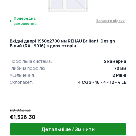
Попереднє
Залиште відгук
замовлення
Вхідні двері 1950x2700 мм REHAU Brillant-Design
Білий (RAL 9016) з двох сторін
Профільна система
:
5
камерна
Глибина профілю
:
70
мм
Ущільнення
:
2
Рівні
Склопакет
:
4 CGS - 16 - 4 - 12 - 4 LE
€2,244.54
€1,526.30
Детальніше / Змінити