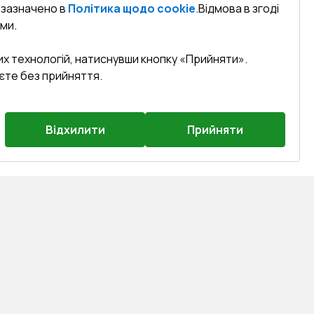
к зазначено в
Політика щодо cookie
.
Відмова в згоді
ми.
их технологій, натиснувши кнопку «Прийняти».
єте без прийняття.
Відхилити
Прийняти
на, м. Вінниця, вул. Келецька 60 кв.