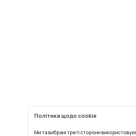
Політика щодо cookie
Ми та вибрані треті сторони використовуєм