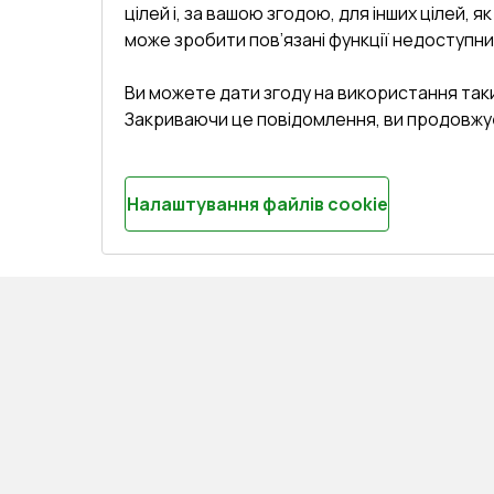
цілей і, за вашою згодою, для інших цілей, я
може зробити пов’язані функції недоступни
Ви можете дати згоду на використання так
Закриваючи це повідомлення, ви продовжу
Налаштування файлів cookie
СЕРВІС ТА ОБЛУГОВУВАННЯ:
КОНТАКТИ
Доставка і Оплата
Офіс
:
Украї