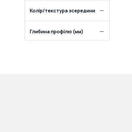
Колір/текстура зсередини
Глибина профілю (мм)
ПРОДУКЦІЯ:
ПОКУПЦЯМ:
Вікна
Про нас