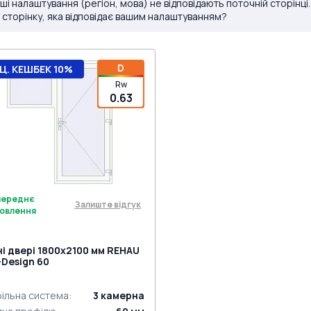
ші налаштування (регіон, мова) не відповідають поточній сторінці
 сторінку, яка відповідає вашим налаштуванням?
D
Ц. КЕШБЕК 10%
Rw
0.63
переднє
Залиште відгук
овлення
ні двері 1800x2100 мм REHAU
-Design 60
ільна система
:
3
камерна