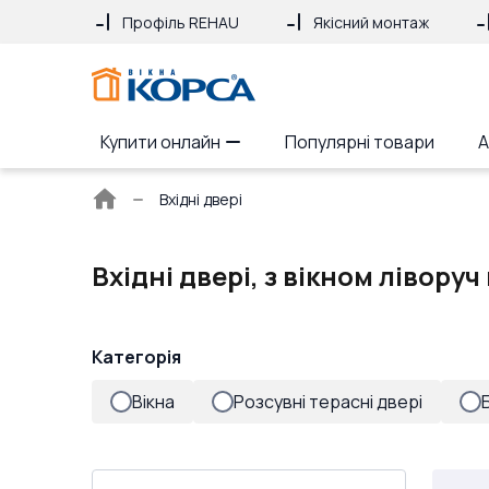
Профіль REHAU
Якісний монтаж
Купити онлайн
Популярні товари
А
Головна
Вхідні двері
сторінка
Вхідні двері, з вікном ліворуч
Категорія
Вікна
Розсувні терасні двері