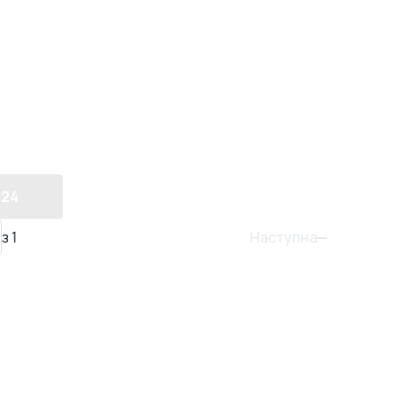
24
Наступна
з
1