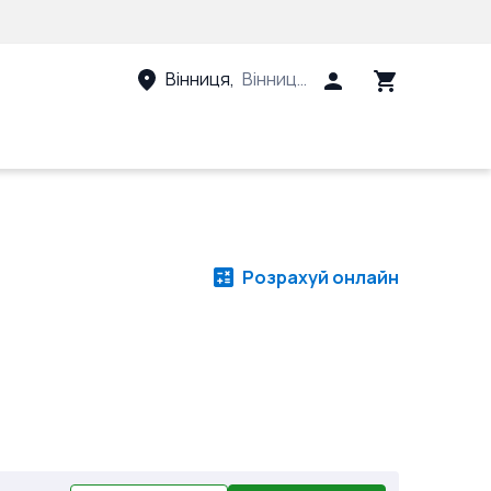
Вінниця
,
Вінницький район, Вінницька 
Розрахуй онлайн