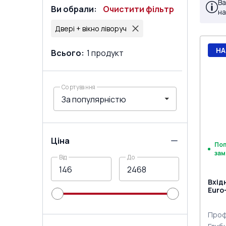
Ва
Ви обрали
:
Очистити фільтр
на
Двері + вікно ліворуч
НА
Всього
:
1
продукт
Сортування
Ціна
По
зам
Від
До
Вхід
Euro
Проф