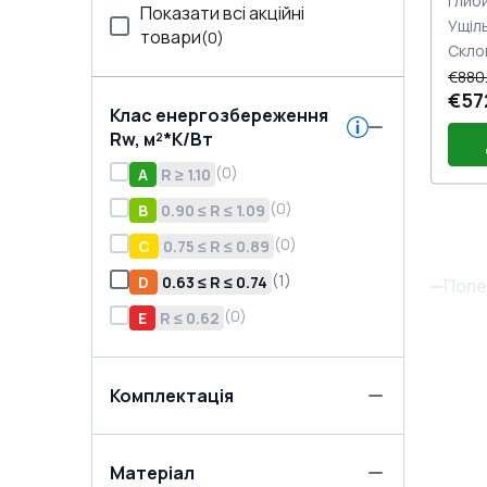
Глиб
Показати всі акційні
Ущіл
товари
(
0
)
Скло
€880.
€57
Клас енергозбереження
Rw, м²*K/Вт
(
0
)
A
R ≥ 1.10
(
0
)
B
0.90 ≤ R ≤ 1.09
Пл
(
0
)
C
0.75 ≤ R ≤ 0.89
(E6
По
Дв
(
1
)
D
0.63 ≤ R ≤ 0.74
Попе
(Бі
Дв
(
0
)
E
R ≤ 0.62
Joc
Зам
на
Комплектація
Матеріал