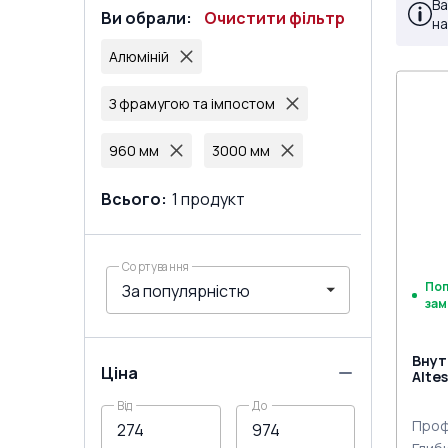
Ва
Ви обрали
:
Очистити фільтр
на
Алюміній
З фрамугою та імпостом
960 мм
3000 мм
Всього
:
1
продукт
Сортування
По
зам
Внут
Ціна
Altes
двох
Від
До
Проф