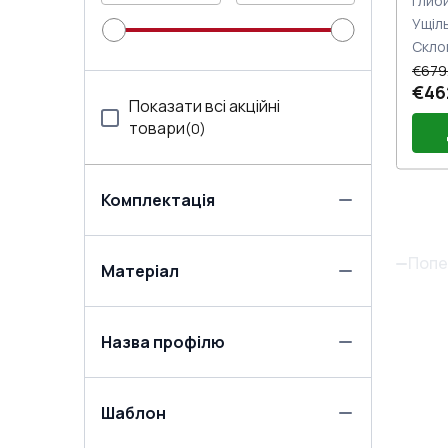
Глиб
Ущіл
Скло
€679
€46
Показати всі акційні
товари
(
0
)
Комплектація
Пор
Две
(бі
Пет
Попе
Матеріал
Зам
то
Назва профілю
Шаблон