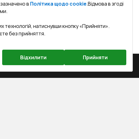
к зазначено в
Політика щодо cookie
.
Відмова в згоді
ми.
их технологій, натиснувши кнопку «Прийняти».
єте без прийняття.
Відхилити
Прийняти
на, м. Вінниця, вул. Келецька 60 кв.
efined)
sa.ua