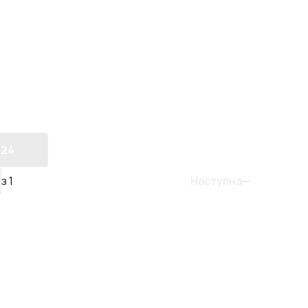
24
Наступна
з
1