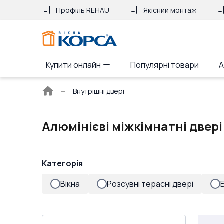
Профіль REHAU
Якісний монтаж
Купити онлайн
Популярні товари
А
Головна
Внутрішні двері
сторінка
Алюмінієві міжкімнатні двер
Категорія
Вікна
Розсувні терасні двері