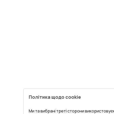
Політика щодо cookie
Ми та вибрані треті сторони використовуєм