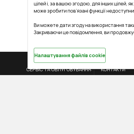
цілей і, за вашою згодою, для інших цілей, я
може зробити пов’язані функції недоступни
Ви можете дати згоду на використання так
Закриваючи це повідомлення, ви продовжу
Налаштування файлів cookie
СЕРВІС ТА ОБЛУГОВУВАННЯ:
КОНТАКТИ
Доставка і Оплата
Офіс
:
Украї
61
Гарантія та Сервіс
Повернення товару
undefined(und
кета
Договір публічної оферти
i.mgr3@kor
ряти вікна
Співпраця з нами