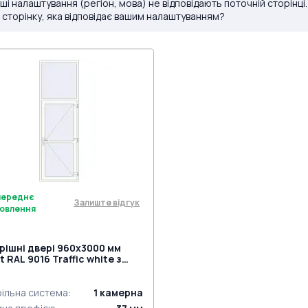
ші налаштування (регіон, мова) не відповідають поточній сторінці
 сторінку, яка відповідає вашим налаштуванням?
переднє
Залиште відгук
овлення
рішні двері 960x3000 мм
t RAL 9016 Traffic white з
 сторін
ільна система
:
1
камерна