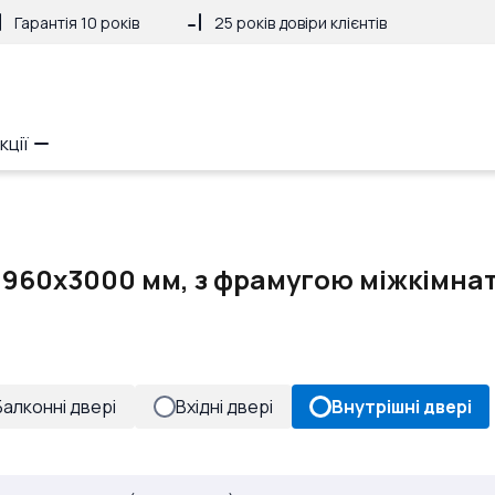
Гарантія 10 років
25 років довіри клієнтів
кції
і 960x3000 мм, з фрамугою міжкімнат
Балконні двері
Вхідні двері
Внутрішні двері