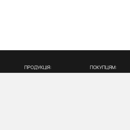
ПРОДУКЦІЯ:
ПОКУПЦЯМ:
Вікна
Про нас
Двері
Акції
Балкони
Блог
Тераси
Адреса гіпермар
Як правильно замі