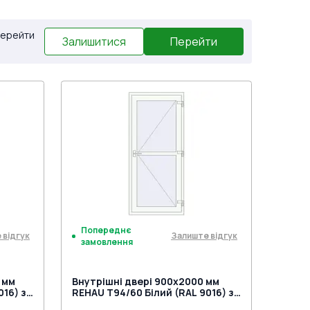
 Перейти
Залишитися
Перейти
Попереднє
 відгук
Залиште відгук
замовлення
 мм
Внутрішні двері 900x2000 мм
016) з
REHAU Т94/60 Білий (RAL 9016) з
двох сторін