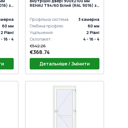
 мм
Внутрішні двері 900x2100 мм
016) з
REHAU Т94/60 Білий (RAL 9016) з
двох сторін
амерна
Профільна система
:
3
камерна
60
мм
Глибина профілю
:
60
мм
2
Рівні
Ущільнення
:
2
Рівні
 - 16 - 4
Склопакет
:
4 - 16 - 4
€542.26
€368.74
ти
Детальніше / Змінити
Поріг 24mm (E60)
й)
Дверний гарнітур GU (білий)
Петлі віконні комплект
NOMY)
Замок на одну точку (ECONOMY)
під нажимну ручку