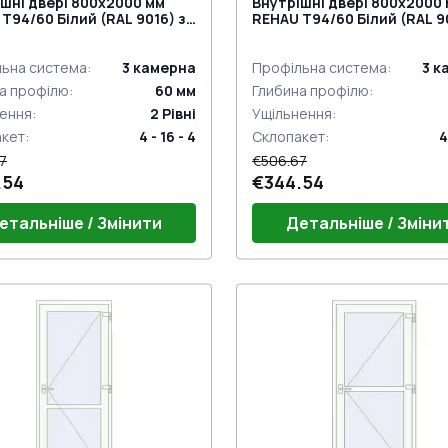
шні двері 800x2000 мм
Внутрішні двері 800x2000
Т94/60 Білий (RAL 9016) з
REHAU Т94/60 Білий (RAL 9
торін
двох сторін
ьна система
:
3
камерна
Профільна система
:
3
к
а профілю
:
60
мм
Глибина профілю
:
ення
:
2
Рівні
Ущільнення
:
акет
:
4 - 16 - 4
Склопакет
:
4
7
€506.67
.54
€344.54
етальніше / Змінити
Детальніше / Зміни
г 24mm (E60)
Поріг 24mm (E60)
ний гарнітур GU (білий)
Дверний гарнітур GU (біли
 віконні комплект
Петлі віконні комплект
к на одну точку (ECONOMY)
Замок на одну точку (ECO
нажимну ручку
під нажимну ручку