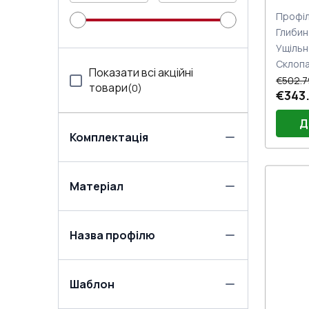
Профіл
Глибин
Ущільн
Склоп
Показати всі акційні
€502.7
товари
(
0
)
€343.
Д
Комплектація
Порі
Матеріал
Двер
Петлі
Замо
Назва профілю
під 
Шаблон