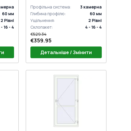
амерна
Профільна система
:
3
камерна
60
мм
Глибина профілю
:
60
мм
2
Рівні
Ущільнення
:
2
Рівні
 - 16 - 4
Склопакет
:
4 - 16 - 4
€529.34
€359.95
ти
Детальніше / Змінити
Поріг 24mm (E60)
й)
Дверний гарнітур GU (білий)
Петлі віконні комплект
NOMY)
Замок на одну точку (ECONOMY)
під нажимну ручку