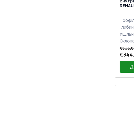
Внутрі
REHAU 
двох с
Профіл
Глибин
Ущільн
Склоп
€506.6
€344
Д
Порі
Двер
Петлі
Замо
під 