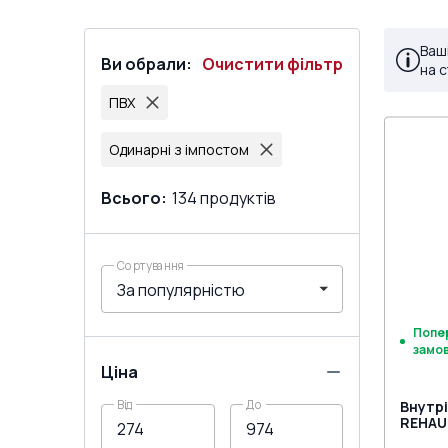
Ваш
Ви обрали
:
Очистити фільтр
на 
ПВХ
Одинарні з імпостом
Всього
:
134
продуктів
Сортування
Попе
замо
Ціна
Від
До
Внутрі
REHAU 
двох с