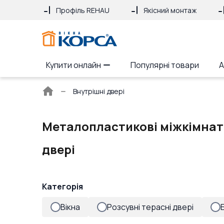
Профіль REHAU
Якісний монтаж
Купити онлайн
Популярні товари
А
Головна
Внутрішні двері
сторінка
Металопластикові міжкімнатн
двері
Категорія
Вікна
Розсувні терасні двері