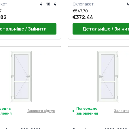
акет
:
4 - 16 - 4
Склопакет
:
4
7
€547.70
.82
€372.44
етальніше / Змінити
Детальніше / Зміни
г 24mm (E60)
Поріг 24mm (E60)
ний гарнітур GU (білий)
Дверний гарнітур GU (біли
 віконні комплект
Петлі віконні комплект
к на одну точку (ECONOMY)
Замок на одну точку (ECO
нажимну ручку
під нажимну ручку
реднє
Попереднє
Залиште відгук
Залиште
влення
замовлення