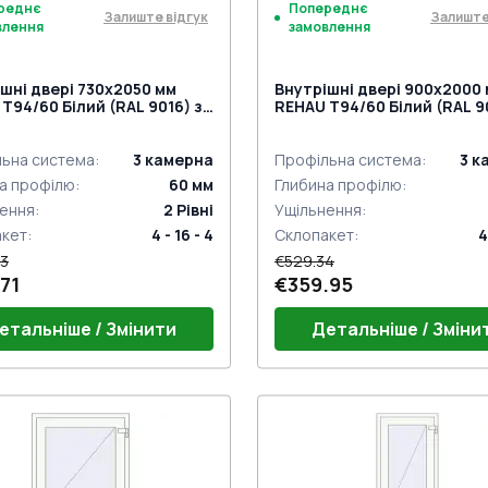
реднє
Попереднє
Залиште відгук
Залиште
влення
замовлення
шні двері 730x2050 мм
Внутрішні двері 900x2000
Т94/60 Білий (RAL 9016) з
REHAU Т94/60 Білий (RAL 9
торін
двох сторін
ьна система
:
3
камерна
Профільна система
:
3
к
а профілю
:
60
мм
Глибина профілю
:
ення
:
2
Рівні
Ущільнення
:
акет
:
4 - 16 - 4
Склопакет
:
4
3
€529.34
71
€359.95
етальніше / Змінити
Детальніше / Зміни
г 24mm (E60)
Поріг 24mm (E60)
ний гарнітур GU (білий)
Дверний гарнітур GU (біли
 віконні комплект
Петлі віконні комплект
к на одну точку (ECONOMY)
Замок на одну точку (ECO