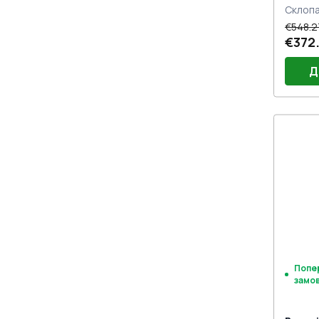
Склоп
€548.2
€372
Д
Порі
Двер
Петлі
Замо
під 
Попе
замо