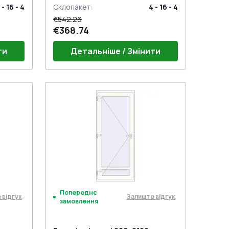
 - 16 - 4
Склопакет
:
4 - 16 - 4
€542.26
€368.74
ти
Детальніше / Змінити
Поріг 24mm (E60)
й)
Дверний гарнітур GU (білий)
Петлі віконні комплект
NOMY)
Замок на одну точку (ECONOMY)
під нажимну ручку
Попереднє
 відгук
Залиште відгук
замовлення