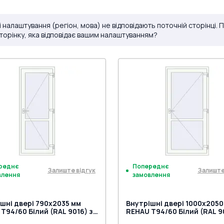
і налаштування (регіон, мова) не відповідають поточній сторінці.
сторінку, яка відповідає вашим налаштуванням?
реднє
Попереднє
Залиште відгук
Залиште
влення
замовлення
шні двері 790x2035 мм
Внутрішні двері 1000x2050
Т94/60 Білий (RAL 9016) з
REHAU Т94/60 Білий (RAL 9
торін
двох сторін