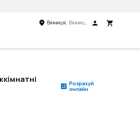
Вінниця
,
Вінницький район, Вінницька 
жкімнатні
Розрахуй
онлайн