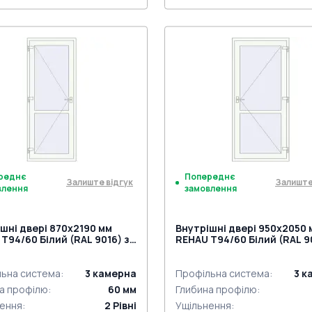
г 24mm (E60)
Поріг 24mm (E60)
ний гарнітур GU (білий)
Дверний гарнітур GU (біли
 віконні комплект
Петлі віконні комплект
к на одну точку (ECONOMY)
Замок на одну точку (ECO
нажимну ручку
під нажимну ручку
реднє
Попереднє
Залиште відгук
Залиште
влення
замовлення
шні двері 870x2190 мм
Внутрішні двері 950x2050 
Т94/60 Білий (RAL 9016) з
REHAU Т94/60 Білий (RAL 9
торін
двох сторін
ьна система
:
3
камерна
Профільна система
:
3
к
а профілю
:
60
мм
Глибина профілю
:
ення
:
2
Рівні
Ущільнення
: