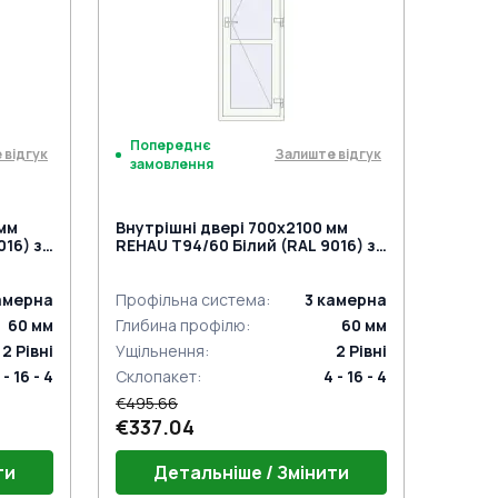
під нажимну ручку
Попереднє
 відгук
Залиште відгук
замовлення
 мм
Внутрішні двері 700x2100 мм
016) з
REHAU Т94/60 Білий (RAL 9016) з
двох сторін
амерна
Профільна система
:
3
камерна
60
мм
Глибина профілю
:
60
мм
2
Рівні
Ущільнення
:
2
Рівні
 - 16 - 4
Склопакет
:
4 - 16 - 4
€495.66
€337.04
ти
Детальніше / Змінити