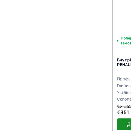
під 
Попе
замо
Внутрі
REHAU 
двох с
Профіл
Глибин
Ущільн
Склоп
€516.2
€351
Д