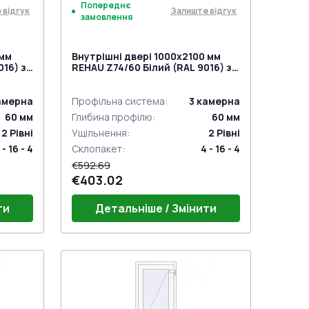
Попереднє
 відгук
Залиште відгук
замовлення
 мм
Внутрішні двері 1000x2100 мм
016) з
REHAU Z74/60 Білий (RAL 9016) з
двох сторін
амерна
Профільна система
:
3
камерна
60
мм
Глибина профілю
:
60
мм
2
Рівні
Ущільнення
:
2
Рівні
 - 16 - 4
Склопакет
:
4 - 16 - 4
€592.69
€403.02
ти
Детальніше / Змінити
Поріг 24mm (E60)
й)
Дверний гарнітур GU (білий)
Петлі віконні комплект
NOMY)
Замок на одну точку (ECONOMY)