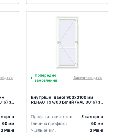
Поріг 24mm (E60)
й)
Дверний гарнітур GU (білий)
Петлі віконні комплект
NOMY)
Замок на одну точку (ECONOMY)
під нажимну ручку
Попереднє
 відгук
Залиште відгук
замовлення
мм
Внутрішні двері 900x2100 мм
016) з
REHAU Т94/60 Білий (RAL 9016) з
двох сторін
амерна
Профільна система
:
3
камерна
60
мм
Глибина профілю
:
60
мм
2
Рівні
Ущільнення
:
2
Рівні