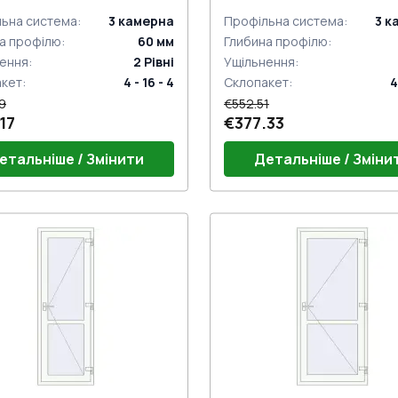
ьна система
:
3
камерна
Профільна система
:
3
к
а профілю
:
60
мм
Глибина профілю
:
ення
:
2
Рівні
Ущільнення
:
акет
:
4 - 16 - 4
Склопакет
:
4
9
€552.51
17
€377.33
етальніше / Змінити
Детальніше / Зміни
г 24mm (E60)
Поріг 24mm (E60)
ний гарнітур GU (білий)
Дверний гарнітур GU (біли
 віконні комплект
Петлі віконні комплект
к на одну точку (ECONOMY)
Замок на одну точку (ECO
нажимну ручку
під нажимну ручку