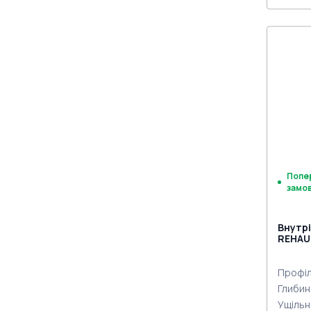
Порі
Двер
Петлі
Замо
під 
Попе
замо
Внутрі
REHAU 
двох с
Профіл
Глибин
Ущільн