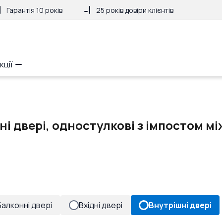
Гарантія 10 років
25 років довіри клієнтів
кції
і двері, одностулкові з імпостом мі
Балконні двері
Вхідні двері
Внутрішні двері