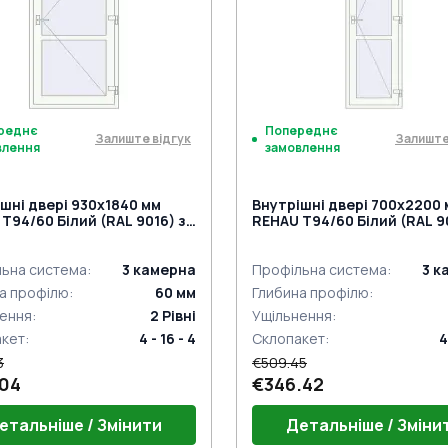
нажимну ручку
під нажимну ручку
реднє
Попереднє
Залиште відгук
Залиште
влення
замовлення
шні двері 930x1840 мм
Внутрішні двері 700x2200
Т94/60 Білий (RAL 9016) з
REHAU Т94/60 Білий (RAL 9
торін
двох сторін
ьна система
:
3
камерна
Профільна система
:
3
к
а профілю
:
60
мм
Глибина профілю
:
ення
:
2
Рівні
Ущільнення
:
акет
:
4 - 16 - 4
Склопакет
:
4
3
€509.45
.04
€346.42
етальніше / Змінити
Детальніше / Зміни