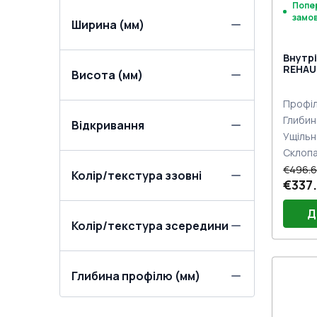
Попе
замо
Ширина (мм)
Внутрі
REHAU 
Висота (мм)
двох с
Профіл
Глибин
Відкривання
Ущільн
Склоп
€496.6
Колір/текстура ззовні
€337.
Д
Колір/текстура зсередини
Порі
Глибина профілю (мм)
Двер
Петлі
Замо