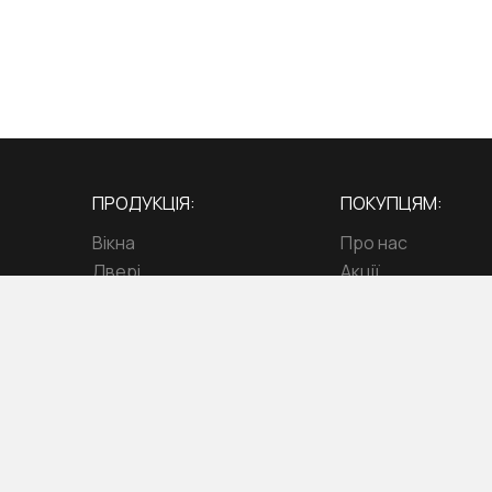
ПРОДУКЦІЯ:
ПОКУПЦЯМ:
Вікна
Про нас
Двері
Акції
Балкони
Блог
Тераси
Адреса гіпермар
Як правильно замі