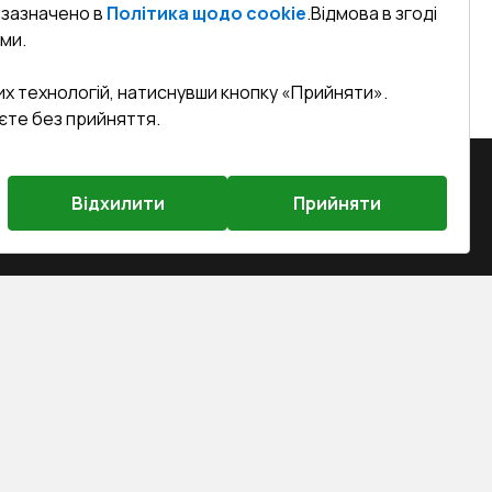
к зазначено в
Політика щодо cookie
.
Відмова в згоді
ми.
их технологій, натиснувши кнопку «Прийняти».
єте без прийняття.
Відхилити
Прийняти
на, м. Вінниця, вул. Келецька 60 кв.
efined)
sa.ua