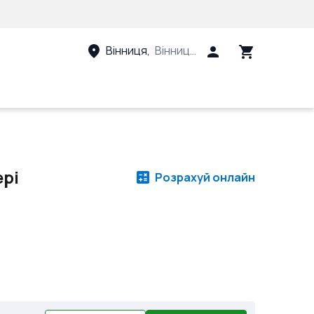
Вінниця
,
Вінницький район, Вінницька 
ері
Розрахуй онлайн