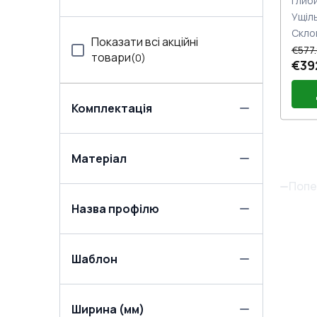
Глиб
Ущіл
Скло
Показати всі акційні
€577
товари
(
0
)
€39
Комплектація
По
Матеріал
Две
Пет
Попе
Зам
Назва профілю
під
Шаблон
Ширина (мм)