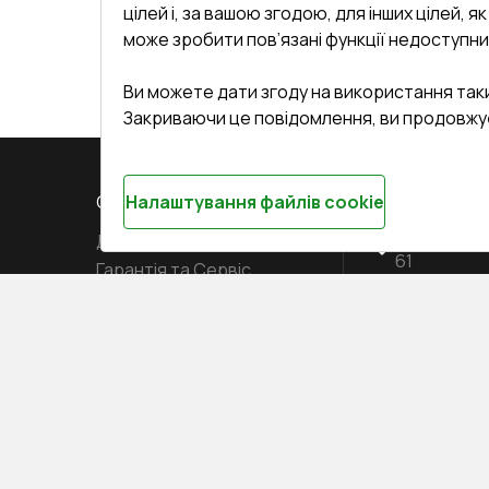
цілей і, за вашою згодою, для інших цілей, я
може зробити пов’язані функції недоступни
Ви можете дати згоду на використання так
Закриваючи це повідомлення, ви продовжу
СЕРВІС ТА ОБЛУГОВУВАННЯ:
Налаштування файлів cookie
КОНТАКТИ
Доставка і Оплата
Офіс
:
Украї
61
Гарантія та Сервіс
Повернення товару
undefined(und
кета
Договір публічної оферти
i.mgr3@kor
ряти вікна
Співпраця з нами