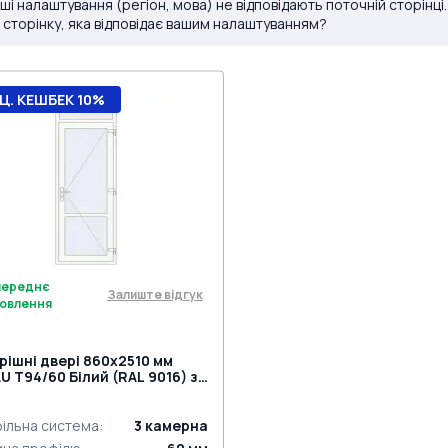
ші налаштування (регіон, мова) не відповідають поточній сторінці
 сторінку, яка відповідає вашим налаштуванням?
Ц. КЕШБЕК 10%
переднє
Залиште відгук
овлення
рішні двері 860x2510 мм
U Т94/60 Білий (RAL 9016) з
 сторін
ільна система
:
3
камерна