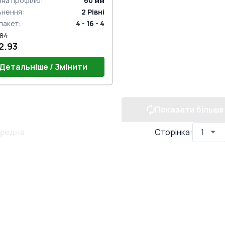
ина профілю
:
60
мм
ьнення
:
2
Рівні
пакет
:
4 - 16 - 4
.84
2.93
Детальніше / Змінити
Показати більше
ріг 24mm (E60)
рний гарнітур GU (білий)
лі віконні комплект
редня
Сторінка
:
ок на одну точку (ECONOMY)
 нажимну ручку