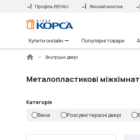
Профіль REHAU
Якісний монтаж
Купити онлайн
Популярні товари
А
Головна
Внутрішні двері
сторінка
Металопластикові міжкімнатн
Категорія
Вікна
Розсувні терасні двері