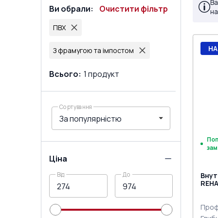
Ва
Ви обрали
:
Очистити фільтр
на
ПВХ
НА
З фрамугою та імпостом
Всього
:
1
продукт
Сортування
По
зам
Ціна
Від
До
Внут
REHA
двох
Проф