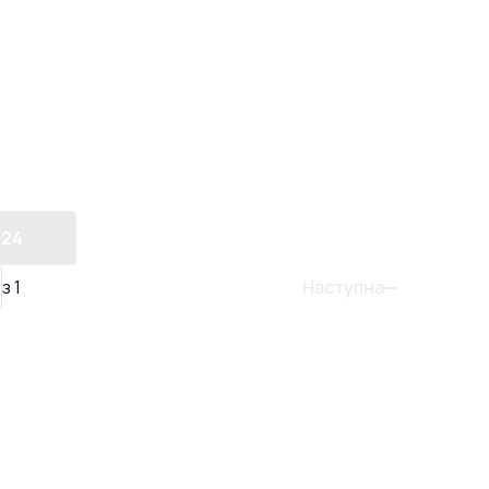
24
Наступна
з
1