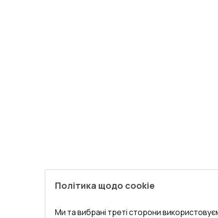
Політика щодо cookie
Ми та вибрані треті сторони використовуєм