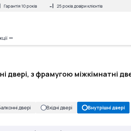
Гарантія 10 років
25 років довіри клієнтів
кції
і двері, з фрамугою міжкімнатні дв
Балконні двері
Вхідні двері
Внутрішні двері