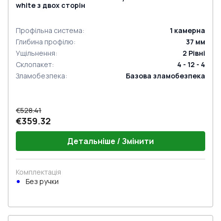
white з двох сторін
Профільна система
:
1
камерна
Глибина профілю
:
37
мм
Ущільнення
:
2
Рівні
Склопакет
:
4 - 12 - 4
Зламобезпека
:
Базова зламобезпека
€528.41
€359.32
Детальніше / Змінити
Комплектація
Без ручки