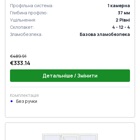
Профільна система
:
1
камерна
Глибина профілю
:
37
мм
Ущільнення
:
2
Рівні
Склопакет
:
4 - 12 - 4
Зламобезпека
:
Базова зламобезпека
€489.91
€333.14
Детальніше / Змінити
Комплектація
Без ручки