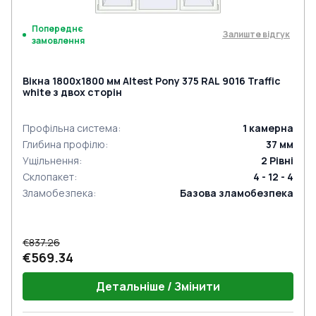
Попереднє
Залиште відгук
замовлення
Вікна 1800x1800 мм Altest Pony 375 RAL 9016 Traffic
white з двох сторін
Профільна система
:
1
камерна
Глибина профілю
:
37
мм
Ущільнення
:
2
Рівні
Склопакет
:
4 - 12 - 4
Зламобезпека
:
Базова зламобезпека
€837.26
€569.34
Детальніше / Змінити