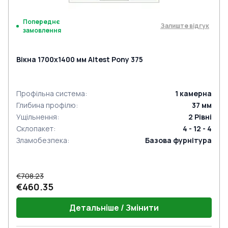
Попереднє
Залиште відгук
замовлення
Вікна 1700x1400 мм Altest Pony 375
Профільна система
:
1
камерна
Глибина профілю
:
37
мм
Ущільнення
:
2
Рівні
Склопакет
:
4 - 12 - 4
Зламобезпека
:
Базова фурнітура
€708.23
€460.35
Детальніше / Змінити