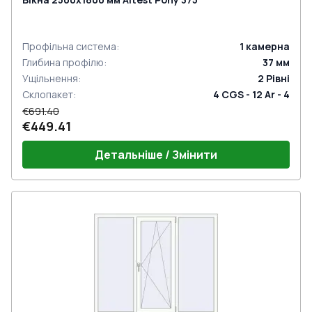
Профільна система
:
1
камерна
Глибина профілю
:
37
мм
Ущільнення
:
2
Рівні
Склопакет
:
4 CGS - 12 Ar - 4
€691.40
€449.41
Детальніше / Змінити