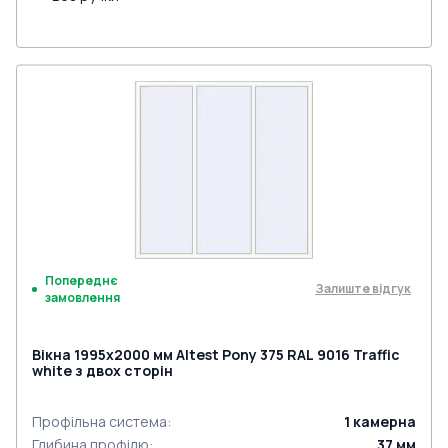
Попереднє
Залиште відгук
замовлення
Вікна 1995x2000 мм Altest Pony 375 RAL 9016 Traffic
white з двох сторін
Профільна система
:
1
камерна
Глибина профілю
:
37
мм