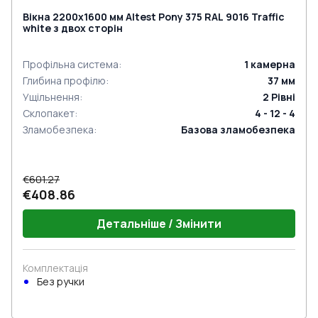
Вікна 2200x1600 мм Altest Pony 375 RAL 9016 Traffic
white з двох сторін
Профільна система
:
1
камерна
Глибина профілю
:
37
мм
Ущільнення
:
2
Рівні
Склопакет
:
4 - 12 - 4
Зламобезпека
:
Базова зламобезпека
€601.27
€408.86
Детальніше / Змінити
Комплектація
Без ручки