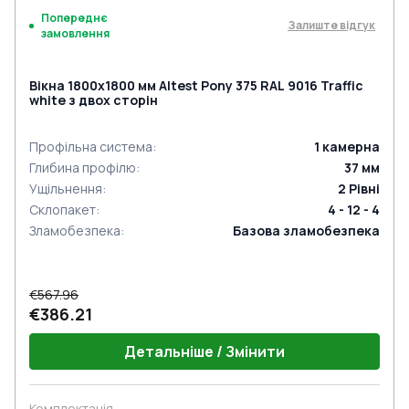
Попереднє
Залиште відгук
замовлення
Вікна 1800x1800 мм Altest Pony 375 RAL 9016 Traffic
white з двох сторін
Профільна система
:
1
камерна
Глибина профілю
:
37
мм
Ущільнення
:
2
Рівні
Склопакет
:
4 - 12 - 4
Зламобезпека
:
Базова зламобезпека
€567.96
€386.21
Детальніше / Змінити
Комплектація