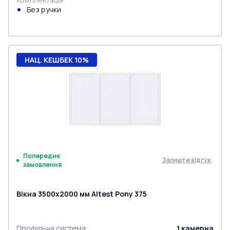
Без ручки
НАЦ. КЕШБЕК 10%
Попереднє
Залиште відгук
замовлення
Вікна 3500x2000 мм Altest Pony 375
Профільна система
:
1
камерна