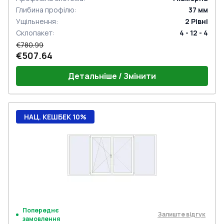
Глибина профілю
:
37
мм
Ущільнення
:
2
Рівні
Склопакет
:
4 - 12 - 4
€780.99
€507.64
Детальніше / Змінити
НАЦ. КЕШБЕК 10%
Попереднє
Залиште відгук
замовлення