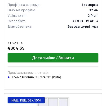
Профільна система
:
1
камерна
Глибина профілю
:
37
мм
Ущільнення
:
2
Рівні
Склопакет
:
4 CGS - 12 Ar - 4
Зламобезпека
:
Базова фурнітура
€1,329.84
€864.39
Детальніше / Змінити
Преміальна комплектація
Ручка віконна GU SPACIO (біла)
НАЦ. КЕШБЕК 10%