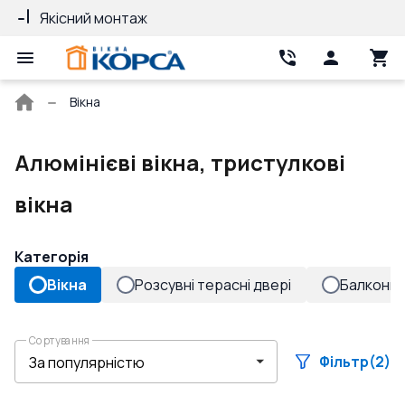
Якісний монтаж
Гарантія 10 ро
Головна
Вікна
сторінка
Алюмінієві вікна, тристулкові
вікна
Категорія
Вікна
Розсувні терасні двері
Балконні 
Сортування
Фільтр
(2)