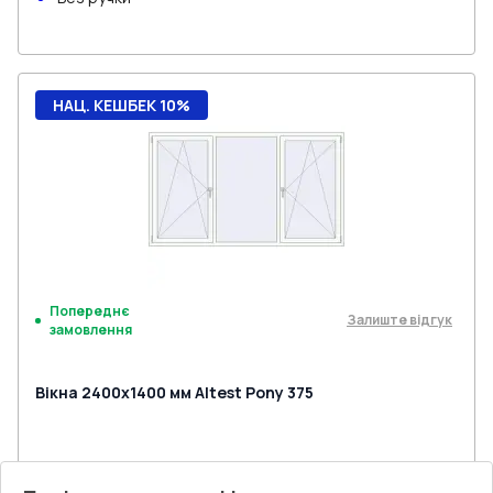
НАЦ. КЕШБЕК 10%
Попереднє
Залиште відгук
замовлення
Вікна 2400x1400 мм Altest Pony 375
Профільна система
:
1
камерна
Глибина профілю
:
37
мм