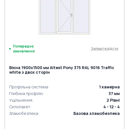
Попереднє
Залиште відгук
замовлення
Вікна 1900x1500 мм Altest Pony 375 RAL 9016 Traffic
white з двох сторін
Профільна система
:
1
камерна
Глибина профілю
:
37
мм
Ущільнення
:
2
Рівні
Склопакет
:
4 - 12 - 4
Зламобезпека
:
Базова зламобезпека