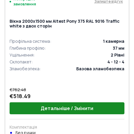
Залиште відгук
замовлення
Вікна 2000x1500 мм Altest Pony 375 RAL 9016 Traffic
white з двох сторін
Профільна система
:
1
камерна
Глибина профілю
:
37
мм
Ущільнення
:
2
Рівні
Склопакет
:
4 - 12 - 4
Зламобезпека
:
Базова зламобезпека
€762.48
€518.49
Детальніше / Змінити
Комплектація
Без ручки