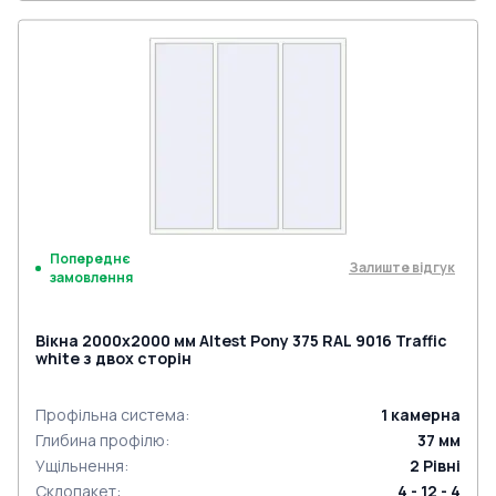
Попереднє
Залиште відгук
замовлення
Вікна 2000x2000 мм Altest Pony 375 RAL 9016 Traffic
white з двох сторін
Профільна система
:
1
камерна
Глибина профілю
:
37
мм
Ущільнення
:
2
Рівні
Склопакет
:
4 - 12 - 4