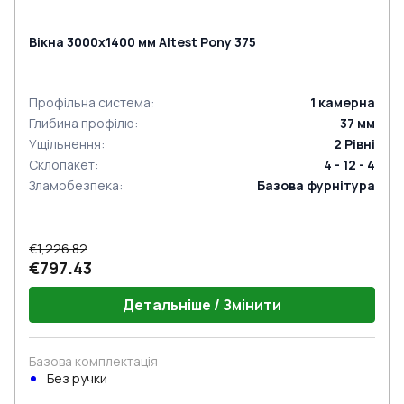
Вікна 3000x1400 мм Altest Pony 375
Профільна система
:
1
камерна
Глибина профілю
:
37
мм
Ущільнення
:
2
Рівні
Склопакет
:
4 - 12 - 4
Зламобезпека
:
Базова фурнітура
€1,226.82
€797.43
Детальніше / Змінити
Базова комплектація
Без ручки