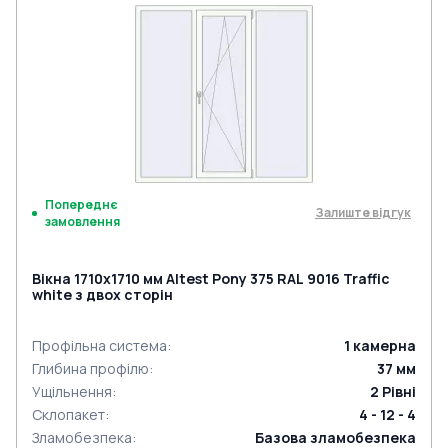
Попереднє
Залиште відгук
замовлення
Вікна 1710x1710 мм Altest Pony 375 RAL 9016 Traffic
white з двох сторін
Профільна система
:
1
камерна
Глибина профілю
:
37
мм
Ущільнення
:
2
Рівні
Склопакет
:
4 - 12 - 4
Зламобезпека
:
Базова зламобезпека