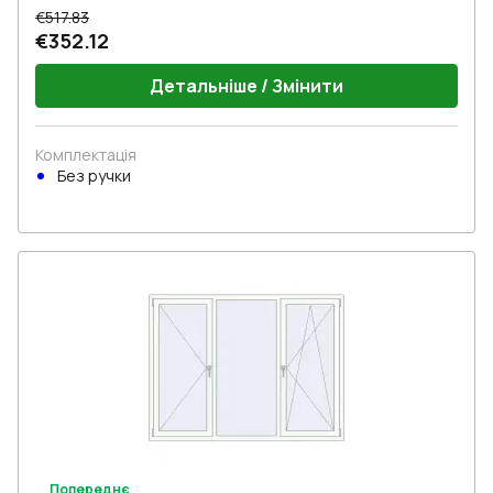
€517.83
€352.12
Детальніше / Змінити
Комплектація
Без ручки
Попереднє