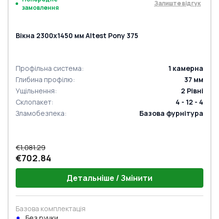
Залиште відгук
замовлення
Вікна 2300x1450 мм Altest Pony 375
Профільна система
:
1
камерна
Глибина профілю
:
37
мм
Ущільнення
:
2
Рівні
Склопакет
:
4 - 12 - 4
Зламобезпека
:
Базова фурнітура
€1,081.29
€702.84
Детальніше / Змінити
Базова комплектація
Без ручки