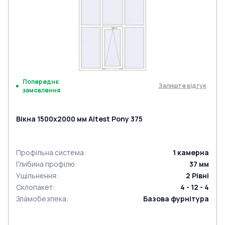
Попереднє
Залиште відгук
замовлення
Вікна 1500x2000 мм Altest Pony 375
Профільна система
:
1
камерна
Глибина профілю
:
37
мм
Ущільнення
:
2
Рівні
Склопакет
:
4 - 12 - 4
Зламобезпека
:
Базова фурнітура