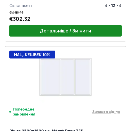
Склопакет
:
4 - 12 - 4
€465.11
€302.32
Детальніше / Змінити
НАЦ. КЕШБЕК 10%
Попереднє
Залиште відгук
замовлення
Вікна 2500x1800 мм Altest Pony 375