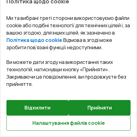
Політика щодо cookie
Ущільнення
:
2
Рівні
Склопакет
:
4 - 12 - 4
Ми та вибрані треті сторони використовуємо файли
Зламобезпека
:
Базова фурнітура
cookie або подібні технології для технічних цілей і, за
вашою згодою, для інших цілей, як зазначено в
Політика щодо cookie
.
Відмова в згоді може
€1,471.77
зробити пов’язані функції недоступними.
€956.65
Детальніше / Змінити
Ви можете дати згоду на використання таких
технологій, натиснувши кнопку «Прийняти».
Закриваючи це повідомлення, ви продовжуєте без
Базова комплектація
прийняття.
Без ручки
Відхилити
Прийняти
НАЦ. КЕШБЕК 10%
Налаштування файлів cookie
Розрахуй онлайн