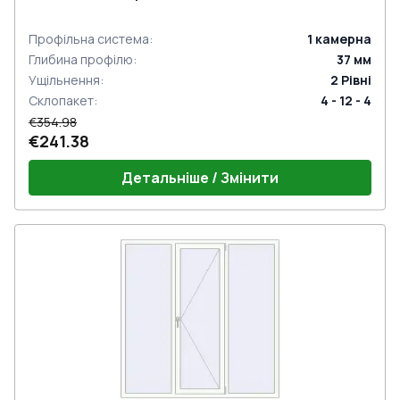
Профільна система
:
1
камерна
Глибина профілю
:
37
мм
Ущільнення
:
2
Рівні
Склопакет
:
4 - 12 - 4
€354.98
€241.38
Детальніше / Змінити