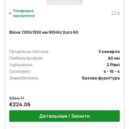
Попереднє
6
замовлення
Вікна 1100x1550 мм REHAU Euro 60
Профільна система
:
3
камерна
Глибина профілю
:
60
мм
Ущільнення
:
2
Рівні
Склопакет
:
4 - 16 - 4
Зламобезпека
:
Базова фурнітура
€344.71
€224.06
Детальніше / Змінити