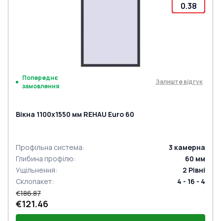
0.38
Попереднє
Залиште відгук
замовлення
Вікна 1100x1550 мм REHAU Euro 60
Профільна система
:
3
камерна
Глибина профілю
:
60
мм
Ущільнення
:
2
Рівні
Склопакет
:
4 - 16 - 4
€186.87
€121.46