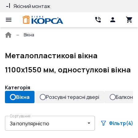
Якісний монтаж
Гарантія 10 ро
Головна
Вікна
сторінка
Металопластикові вікна
1100x1550 мм, одностулкові вікна
Категорія
Вікна
Розсувні терасні двері
Балконні 
Сортування
Фільтр
(4)