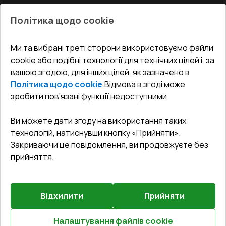
Про нас
Балкони
Політика щодо cookie
СЕРВІС ТА ОБЛУГОВУВАННЯ:
Акції
Тераси
Доставка і Оплата
Блог
Ми та вибрані треті сторони використовуємо файли
КОНТАКТИ
cookie або подібні технології для технічних цілей і, за
Гарантія та Сервіс
Адреса гіпермаркета
вашою згодою, для інших цілей, як зазначено в
Офіс
:
Україна, м. Вінниця, вул. Келецька 60 кв. 61
Повернення товару
Як правильно заміряти вікна
Політика щодо cookie
.
Відмова в згоді може
Договір публічної оферти
undefined(undefined)
зробити пов’язані функції недоступними.
Співпраця з нами
i.mgr3@korsa.ua
Ви можете дати згоду на використання таких
технологій, натиснувши кнопку «Прийняти».
Закриваючи це повідомлення, ви продовжуєте без
прийняття.
Відхилити
Прийняти
©
2026
.
Всі права захищені
.
Сайт створено на платформі
Vitrager.com
.
Повідомити про проблему
?
Налаштування файлів cookie