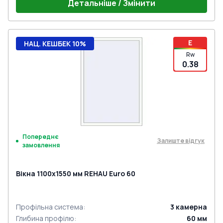
Детальніше / Змінити
E
НАЦ. КЕШБЕК 10%
Rw
0.38
Попереднє
Залиште відгук
замовлення
Вікна 1100x1550 мм REHAU Euro 60
Профільна система
:
3
камерна
Глибина профілю
:
60
мм