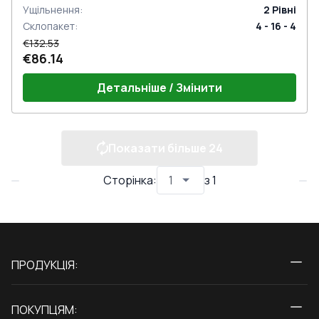
Ущільнення
:
2
Рівні
Склопакет
:
4 - 16 - 4
€132.53
€86.14
Детальніше / Змінити
Показати більше
24
Сторінка
:
з
1
ПРОДУКЦІЯ:
Вікна
ПОКУПЦЯМ:
Двері