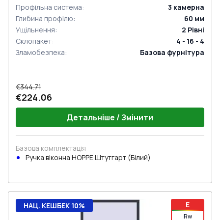
Профільна система
:
3
камерна
Глибина профілю
:
60
мм
Ущільнення
:
2
Рівні
Склопакет
:
4 - 16 - 4
Зламобезпека
:
Базова фурнітура
€344.71
€224.06
Детальніше / Змінити
Базова комплектація
Ручка віконна HOPPE Штутгарт (Білий)
E
НАЦ. КЕШБЕК 10%
Rw