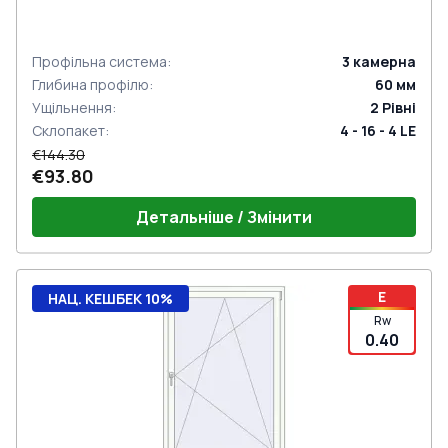
Профільна система
:
3
камерна
Глибина профілю
:
60
мм
Ущільнення
:
2
Рівні
Склопакет
:
4 - 16 - 4 LE
€144.30
€93.80
Детальніше / Змінити
E
НАЦ. КЕШБЕК 10%
Rw
0.40