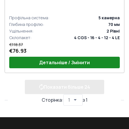
Профільна система
:
5
камерна
Глибина профілю
:
70
мм
Ущільнення
:
2
Рівні
Склопакет
:
4 CGS - 16 - 4 - 12 - 4 LE
€118.37
€76.93
Детальніше / Змінити
Показати більше
24
Сторінка
:
з
1