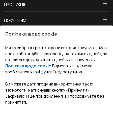
ПРОДУКЦІЯ:
Вікна
ПОКУПЦЯМ:
Двері
Про нас
Балкони
Політика щодо cookie
СЕРВІС ТА ОБЛУГОВУВАННЯ:
Акції
Тераси
Доставка і Оплата
Блог
Ми та вибрані треті сторони використовуємо файли
КОНТАКТИ
cookie або подібні технології для технічних цілей і, за
Гарантія та Сервіс
Адреса гіпермаркета
вашою згодою, для інших цілей, як зазначено в
Офіс
:
Україна, м. Вінниця, вул. Келецька 60 кв. 61
Повернення товару
Як правильно заміряти вікна
Політика щодо cookie
.
Відмова в згоді може
Договір публічної оферти
undefined(undefined)
зробити пов’язані функції недоступними.
Співпраця з нами
i.mgr3@korsa.ua
Ви можете дати згоду на використання таких
технологій, натиснувши кнопку «Прийняти».
Закриваючи це повідомлення, ви продовжуєте без
прийняття.