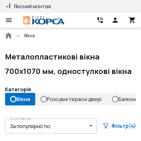
Якісний монтаж
Гарантія 10 ро
Головна
Вікна
сторінка
Металопластикові вікна
700x1070 мм, одностулкові вікна
Категорія
Вікна
Розсувні терасні двері
Балконні 
Сортування
Фільтр
(4)