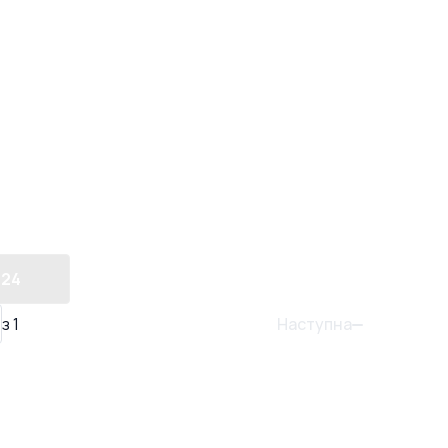
24
Наступна
з
1