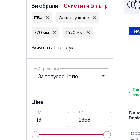
Ва
Ви обрали
:
Очистити фільтр
на
ПВХ
Одностулкове
НА
770 мм
1470 мм
Всього
:
1
продукт
Сортування
По
зам
Ціна
Від
До
Вікн
Desi
Проф