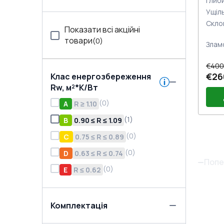
Глиб
Ущіл
Скло
Показати всі акційні
товари
(
0
)
Злам
€400
€26
Клас енергозбереження
Rw, м²*K/Вт
(
0
)
A
R ≥ 1.10
(
1
)
B
0.90 ≤ R ≤ 1.09
(
0
)
C
0.75 ≤ R ≤ 0.89
Вік
(Бі
Сіт
(
0
)
D
0.63 ≤ R ≤ 0.74
біл
Мік
Попе
Мі
(
0
)
E
R ≤ 0.62
Комплектація