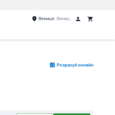
Вінниця
,
Вінницький район, Вінницька 
Розрахуй онлайн