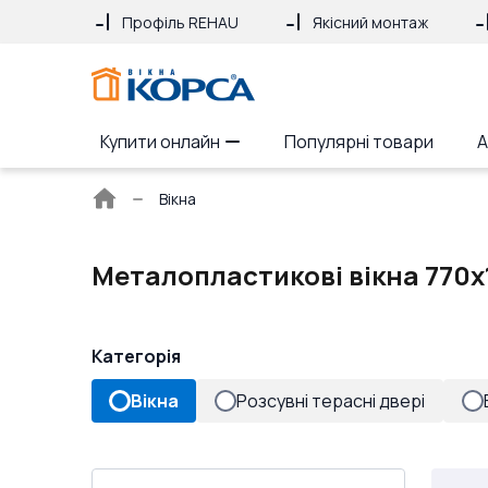
Профіль REHAU
Якісний монтаж
Купити онлайн
Популярні товари
А
Головна
Вікна
сторінка
Металопластикові вікна 770x
Категорія
Вікна
Розсувні терасні двері