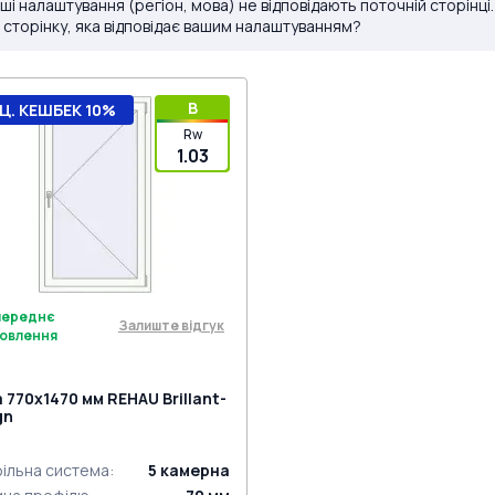
ші налаштування (регіон, мова) не відповідають поточній сторінці
 сторінку, яка відповідає вашим налаштуванням?
B
Ц. КЕШБЕК 10%
Rw
1.03
переднє
Залиште відгук
овлення
а 770x1470 мм REHAU Brillant-
gn
ільна система
:
5
камерна