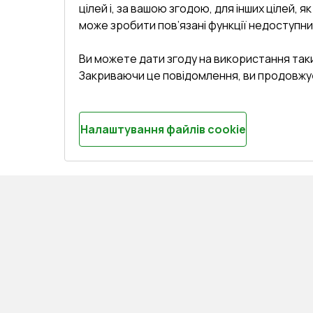
цілей і, за вашою згодою, для інших цілей, я
може зробити пов’язані функції недоступни
Ви можете дати згоду на використання так
Закриваючи це повідомлення, ви продовжу
Налаштування файлів cookie
СЕРВІС ТА ОБЛУГОВУВАННЯ:
КОНТАКТИ