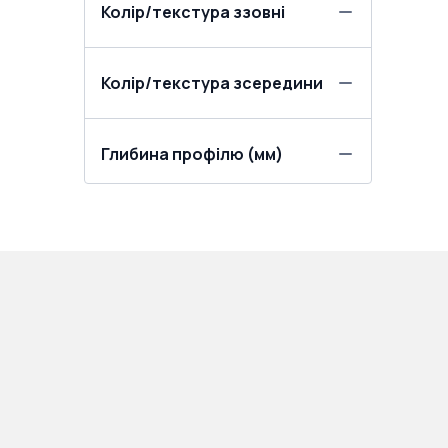
Колір/текстура ззовні
Колір/текстура зсередини
Глибина профілю (мм)
ПРОДУКЦІЯ:
ПОКУПЦЯМ: