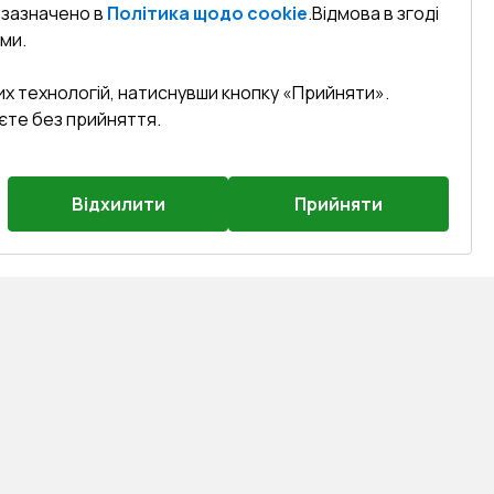
к зазначено в
Політика щодо cookie
.
Відмова в згоді
ми.
их технологій, натиснувши кнопку «Прийняти».
єте без прийняття.
Відхилити
Прийняти