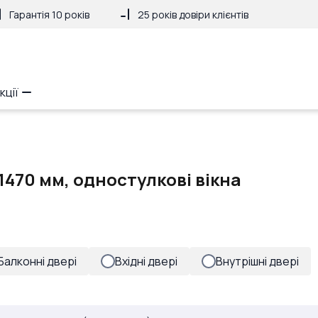
Гарантія 10 років
25 років довіри клієнтів
кції
1470 мм, одностулкові вікна
Балконні двері
Вхідні двері
Внутрішні двері