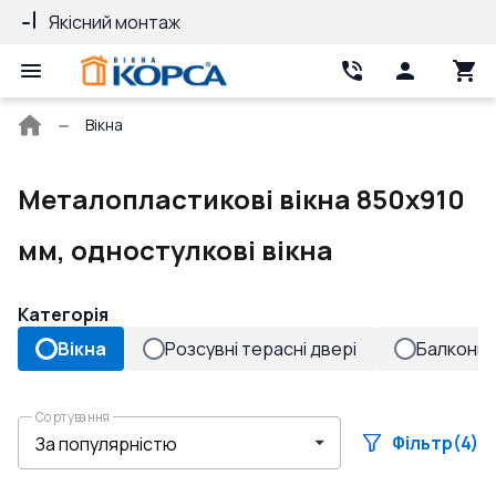
Якісний монтаж
Гарантія 10 ро
Головна
Вікна
сторінка
Металопластикові вікна 850x910
мм, одностулкові вікна
Категорія
Вікна
Розсувні терасні двері
Балконні 
Сортування
Фільтр
(4)