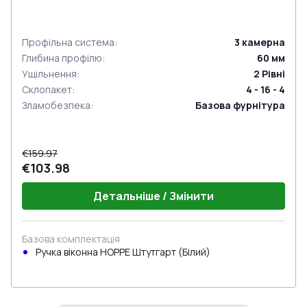
Профільна система
:
3
камерна
Глибина профілю
:
60
мм
Ущільнення
:
2
Рівні
Склопакет
:
4 - 16 - 4
Зламобезпека
:
Базова фурнітура
€159.97
€103.98
Детальніше / Змінити
Базова комплектація
Ручка віконна HOPPE Штутгарт (Білий)