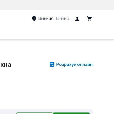
Вінниця
,
Вінницький район, Вінницька 
ікна
Розрахуй онлайн