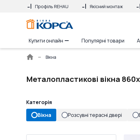
Профіль REHAU
Якісний монтаж
Купити онлайн
Популярні товари
А
Головна
Вікна
сторінка
Металопластикові вікна 860x
Категорія
Вікна
Розсувні терасні двері