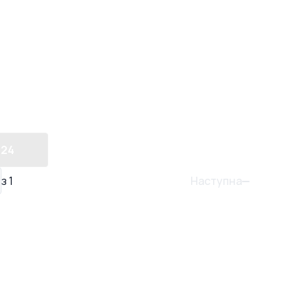
24
Наступна
з
1