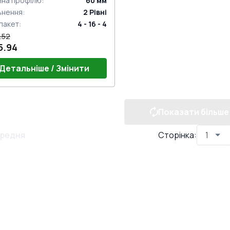
ина профілю
:
60
мм
ьнення
:
2
Рівні
пакет
:
4 - 16 - 4
.52
5.94
Детальніше / Змінити
Показати більше
редня
Сторінка
: