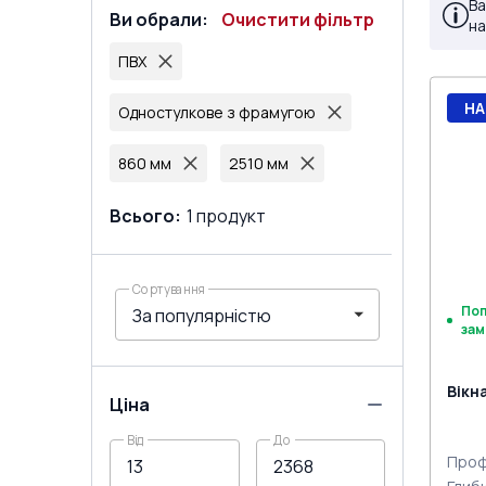
Ва
Ви обрали
:
Очистити фільтр
на
ПВХ
НА
Одностулкове з фрамугою
860 мм
2510 мм
Всього
:
1
продукт
Сортування
По
зам
Вікн
Ціна
Від
До
Проф