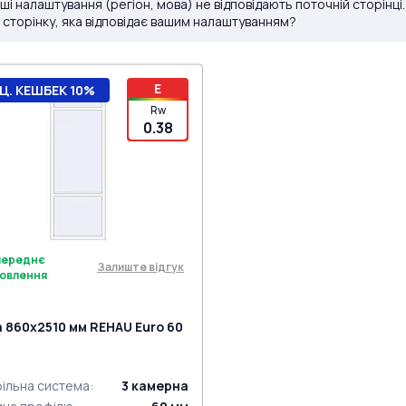
ші налаштування (регіон, мова) не відповідають поточній сторінці
 сторінку, яка відповідає вашим налаштуванням?
E
Ц. КЕШБЕК 10%
Rw
0.38
переднє
Залиште відгук
овлення
а 860x2510 мм REHAU Euro 60
ільна система
:
3
камерна