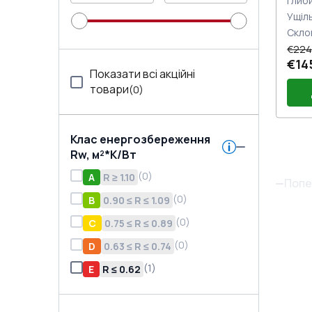
Глиб
Ущіл
Скло
€224
€14
Показати всі акційні
товари
(
0
)
Клас енергозбереження
Rw, м²*K/Вт
(
0
)
A
R ≥ 1.10
Попе
(
0
)
B
0.90 ≤ R ≤ 1.09
(
0
)
C
0.75 ≤ R ≤ 0.89
(
0
)
D
0.63 ≤ R ≤ 0.74
(
1
)
E
R ≤ 0.62