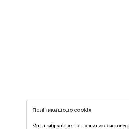
Політика щодо cookie
Ми та вибрані треті сторони використовуєм