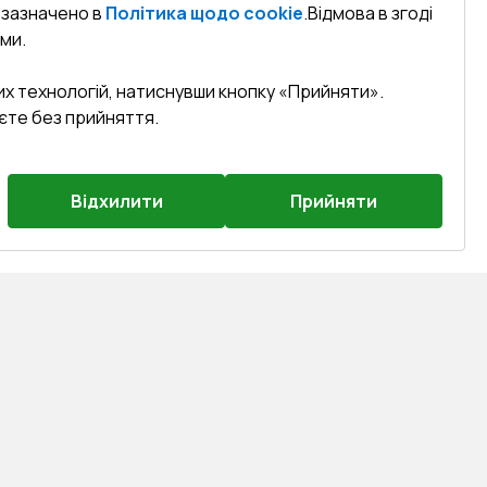
к зазначено в
Політика щодо cookie
.
Відмова в згоді
ми.
их технологій, натиснувши кнопку «Прийняти».
єте без прийняття.
Відхилити
Прийняти