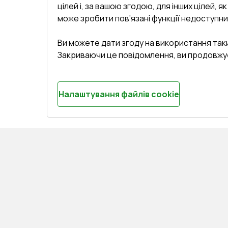
цілей і, за вашою згодою, для інших цілей, я
може зробити пов’язані функції недоступни
Ви можете дати згоду на використання так
Закриваючи це повідомлення, ви продовжу
Налаштування файлів cookie