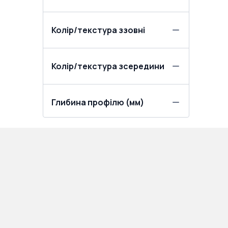
Колір/текстура ззовні
Колір/текстура зсередини
Глибина профілю (мм)