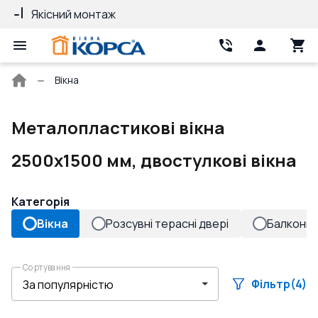
Якісний монтаж
Гарантія 10 ро
Головна
Вікна
сторінка
Металопластикові вікна
2500x1500 мм, двостулкові вікна
Категорія
Вікна
Розсувні терасні двері
Балконні 
Сортування
Фільтр
(4)