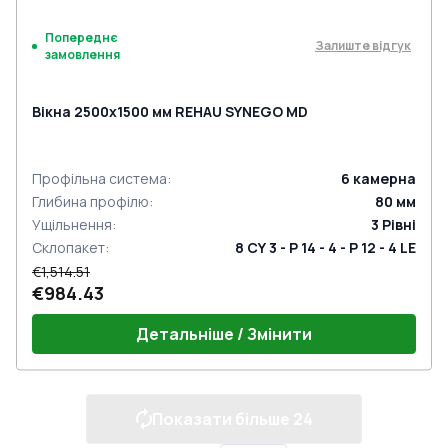
Попереднє
Залиште відгук
замовлення
Вікна 2500x1500 мм REHAU SYNEGO MD
Профільна система
:
6
камерна
Глибина профілю
:
80
мм
Ущільнення
:
3
Рівні
Склопакет
:
8 CY 3 - P 14 - 4 - P 12 - 4 LE
€1,514.51
€984.43
Детальніше / Змінити
Показати більше
24