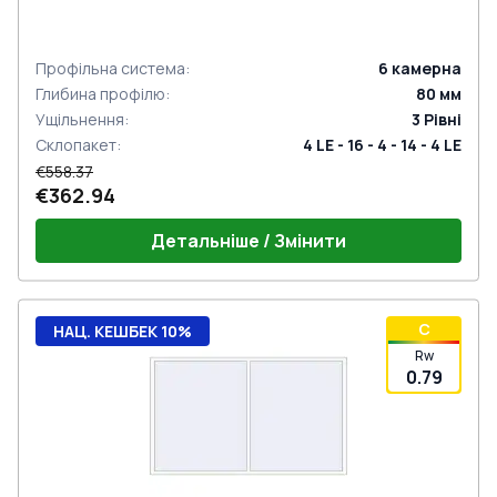
Профільна система
:
6
камерна
Глибина профілю
:
80
мм
Ущільнення
:
3
Рівні
Склопакет
:
4 LE - 16 - 4 - 14 - 4 LE
€558.37
€362.94
Детальніше / Змінити
C
НАЦ. КЕШБЕК 10%
Rw
0.79