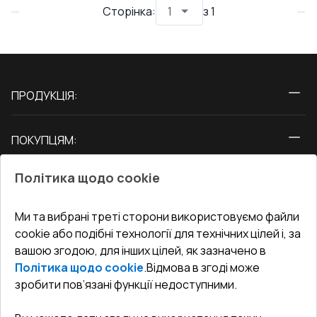
Сторінка
:
з
1
ПРОДУКЦІЯ:
Вікна
ПОКУПЦЯМ:
Двері
Про нас
Балкони
Політика щодо cookie
СЕРВІС ТА ОБЛУГОВУВАННЯ:
Акції
Тераси
Доставка і Оплата
Блог
Ми та вибрані треті сторони використовуємо файли
КОНТАКТИ
cookie або подібні технології для технічних цілей і, за
Гарантія та Сервіс
Адреса гіпермаркета
вашою згодою, для інших цілей, як зазначено в
Офіс
:
Україна, м. Вінниця, вул. Келецька 60 кв. 61
Повернення товару
Як правильно заміряти вікна
Політика щодо cookie
.
Відмова в згоді може
Договір публічної оферти
undefined(undefined)
зробити пов’язані функції недоступними.
Співпраця з нами
i.mgr3@korsa.ua