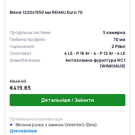
Вікна 1220x1550 мм REHAU Euro 70
Профільна система
:
5
камерна
Глибина профілю
:
70
мм
Ущільнення
:
2
Рівні
Склопакет
:
4 LE - P 16 Ar - 4 - P 12 Ar - 4 LE
Зламобезпека
:
Антизламна фурнітура RC1
(WINKHAUS)
€645.93
€419.85
Детальніше / Змінити
Преміальна комплектація
Віконна ручка з замком GreenteQ (Біла)
Докладніше