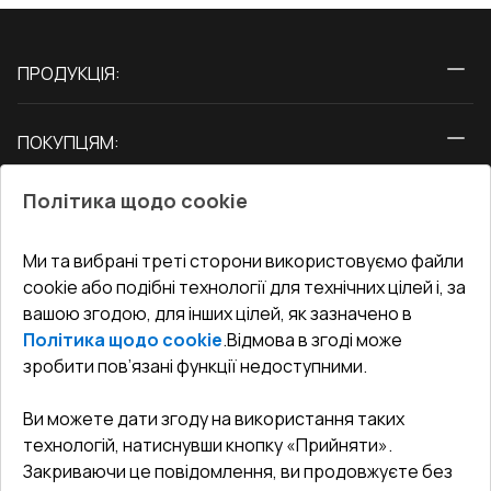
ПРОДУКЦІЯ:
Вікна
ПОКУПЦЯМ:
Двері
Про нас
Балкони
Політика щодо cookie
СЕРВІС ТА ОБЛУГОВУВАННЯ:
Акції
Тераси
Доставка і Оплата
Блог
Ми та вибрані треті сторони використовуємо файли
КОНТАКТИ
cookie або подібні технології для технічних цілей і, за
Гарантія та Сервіс
Адреса гіпермаркета
вашою згодою, для інших цілей, як зазначено в
Офіс
:
Україна, м. Вінниця, вул. Келецька 60 кв. 61
Повернення товару
Як правильно заміряти вікна
Політика щодо cookie
.
Відмова в згоді може
Договір публічної оферти
undefined(undefined)
зробити пов’язані функції недоступними.
Співпраця з нами
i.mgr3@korsa.ua
Ви можете дати згоду на використання таких
технологій, натиснувши кнопку «Прийняти».
Закриваючи це повідомлення, ви продовжуєте без