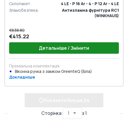
Склопакет
:
4 LE - P 16 Ar - 4 - P 12 Ar - 4 LE
Зламобезпека
:
Антизламна фурнітура RC1
(WINKHAUS)
€638.80
€415.22
Детальніше / Змінити
Преміальна комплектація
Віконна ручка з замком GreenteQ (Біла)
Докладніше
Показати більше
24
Сторінка
:
з
1