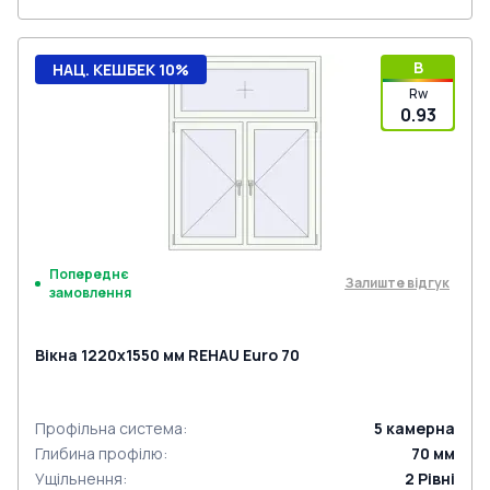
B
НАЦ. КЕШБЕК 10%
Rw
0.93
Попереднє
Залиште відгук
замовлення
Вікна 1220x1550 мм REHAU Euro 70
Профільна система
:
5
камерна
Глибина профілю
:
70
мм
Ущільнення
:
2
Рівні