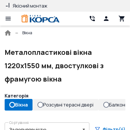
Якісний монтаж
Гарантія 10 ро
Головна
Вікна
сторінка
Металопластикові вікна
1220x1550 мм, двостулкові з
фрамугою вікна
Категорія
Вікна
Розсувні терасні двері
Балконні 
Сортування
Фільтр
(4)