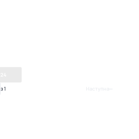
24
Наступна
з
1