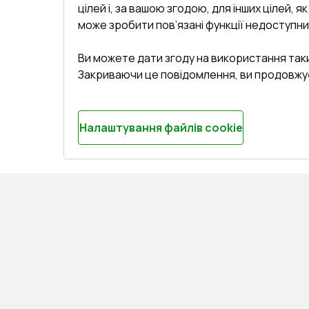
цілей і, за вашою згодою, для інших цілей, я
може зробити пов’язані функції недоступни
Ви можете дати згоду на використання так
Закриваючи це повідомлення, ви продовжу
Налаштування файлів cookie
СЕРВІС ТА ОБЛУГОВУВАННЯ:
КОНТАКТИ