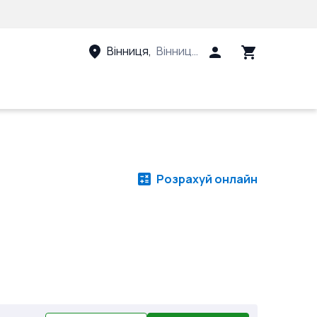
Вінниця
,
Вінницький район, Вінницька 
Розрахуй онлайн