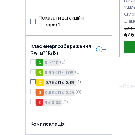
Глиб
Ущіл
Скло
Показати всі акційні
Злам
товари
(
0
)
€712
€46
Клас енергозбереження
Rw, м²*K/Вт
(
0
)
A
R ≥ 1.10
(
0
)
B
0.90 ≤ R ≤ 1.09
Руч
(Бі
Мік
(
1
)
C
0.75 ≤ R ≤ 0.89
Мі
Попе
(
0
)
D
0.63 ≤ R ≤ 0.74
(
0
)
E
R ≤ 0.62
Комплектація