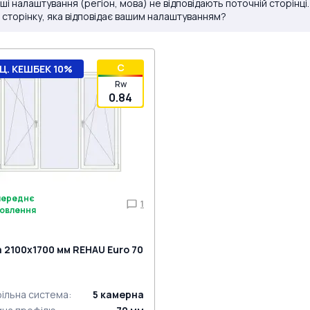
ші налаштування (регіон, мова) не відповідають поточній сторінці
 сторінку, яка відповідає вашим налаштуванням?
C
Ц. КЕШБЕК 10%
Rw
0.84
переднє
1
овлення
а 2100x1700 мм REHAU Euro 70
ільна система
:
5
камерна