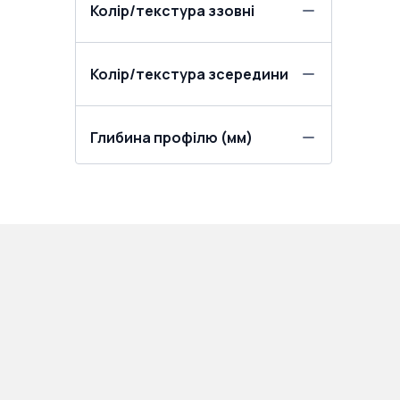
Колір/текстура ззовні
Колір/текстура зсередини
Глибина профілю (мм)
ПРОДУКЦІЯ:
ПОКУПЦЯМ: