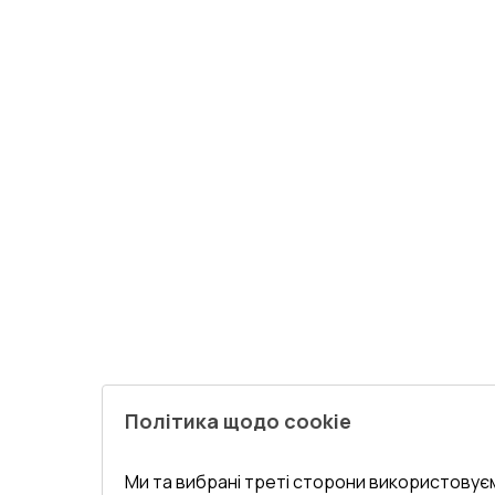
Політика щодо cookie
Ми та вибрані треті сторони використовуєм