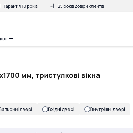
Гарантія 10 років
25 років довіри клієнтів
кції
x1700 мм, тристулкові вікна
Балконні двері
Вхідні двері
Внутрішні двері