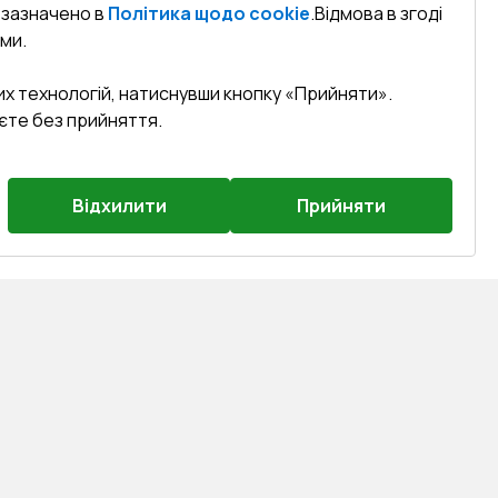
к зазначено в
Політика щодо cookie
.
Відмова в згоді
ми.
их технологій, натиснувши кнопку «Прийняти».
єте без прийняття.
Відхилити
Прийняти