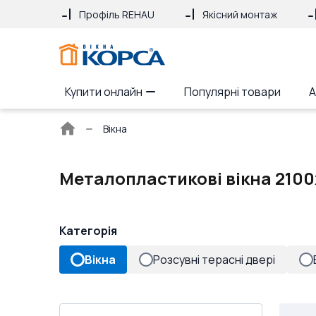
Профіль REHAU
Якісний монтаж
Купити онлайн
Популярні товари
А
Головна
Вікна
сторінка
Металопластикові вікна 2100
Категорія
Вікна
Розсувні терасні двері