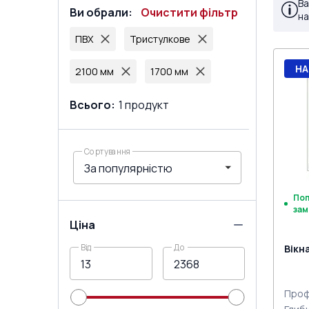
Ва
Ви обрали
:
Очистити фільтр
на
ПВХ
Тристулкове
НА
2100 мм
1700 мм
Всього
:
1
продукт
Сортування
По
зам
Ціна
Від
До
Вікн
Проф