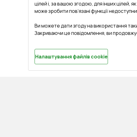
цілей і, за вашою згодою, для інших цілей, я
може зробити пов’язані функції недоступни
Ви можете дати згоду на використання так
Закриваючи це повідомлення, ви продовжу
Налаштування файлів cookie
СЕРВІС ТА ОБЛУГОВУВАННЯ:
КОНТАКТИ