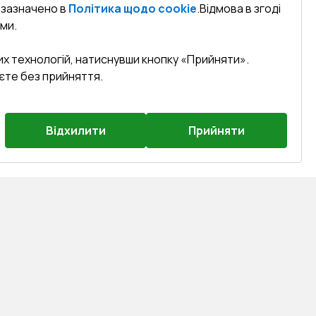
к зазначено в
Політика щодо cookie
.
Відмова в згоді
ми.
их технологій, натиснувши кнопку «Прийняти».
єте без прийняття.
Відхилити
Прийняти