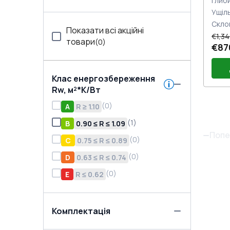
Глиб
Ущіл
Скло
Показати всі акційні
€1,34
товари
(
0
)
€87
Клас енергозбереження
Rw, м²*K/Вт
(
0
)
A
R ≥ 1.10
(
1
)
B
0.90 ≤ R ≤ 1.09
Попе
(
0
)
C
0.75 ≤ R ≤ 0.89
(
0
)
D
0.63 ≤ R ≤ 0.74
(
0
)
E
R ≤ 0.62
Комплектація