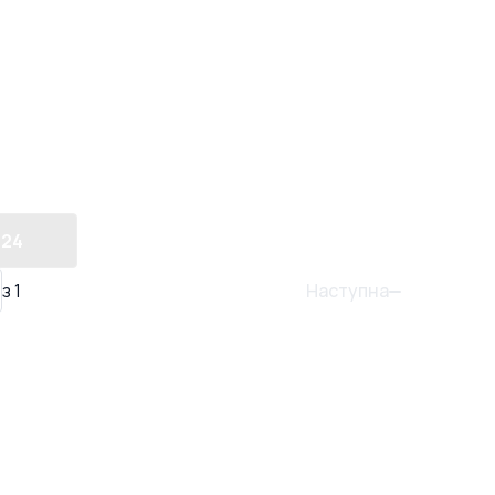
24
Наступна
з
1