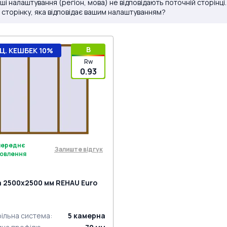
ші налаштування (регіон, мова) не відповідають поточній сторінці
 сторінку, яка відповідає вашим налаштуванням?
B
Ц. КЕШБЕК 10%
Rw
0.93
переднє
Залиште відгук
овлення
а 2500x2500 мм REHAU Euro
ільна система
:
5
камерна