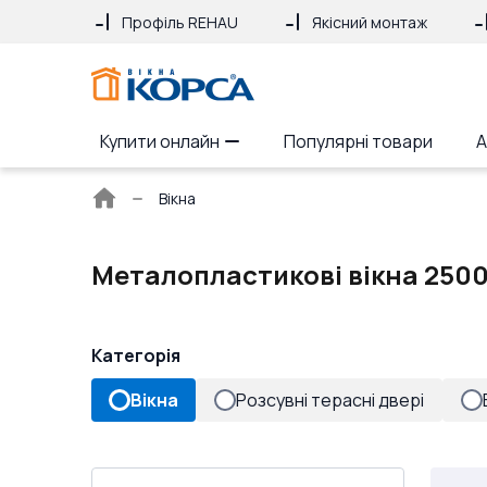
Профіль REHAU
Якісний монтаж
Купити онлайн
Популярні товари
А
Головна
Вікна
сторінка
Металопластикові вікна 2500
Категорія
Вікна
Розсувні терасні двері