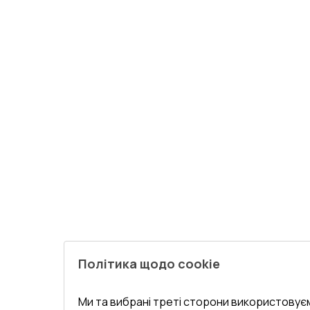
Політика щодо cookie
Ми та вибрані треті сторони використовуєм