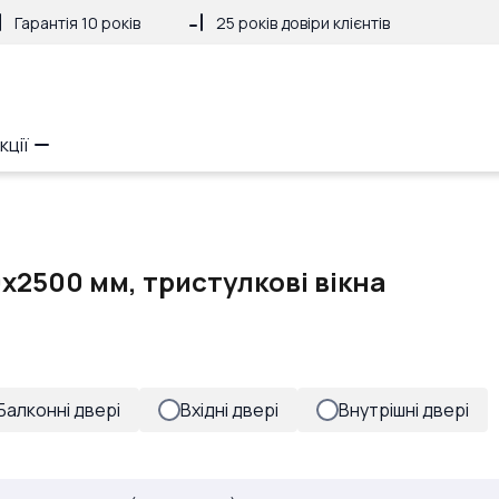
Гарантія 10 років
25 років довіри клієнтів
кції
x2500 мм, тристулкові вікна
Балконні двері
Вхідні двері
Внутрішні двері