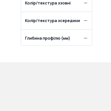
Колір/текстура ззовні
Колір/текстура зсередини
Глибина профілю (мм)
ПРОДУКЦІЯ:
ПОКУПЦЯМ: