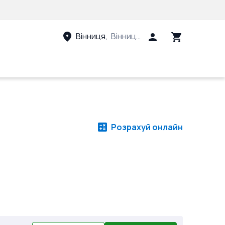
Вінниця
,
Вінницький район, Вінницька 
Розрахуй онлайн