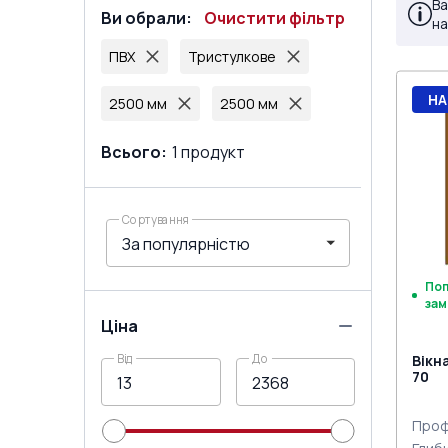
Ва
Ви обрали
:
Очистити фільтр
на
ПВХ
Тристулкове
НА
2500 мм
2500 мм
Всього
:
1
продукт
Сортування
По
зам
Ціна
Від
До
Вікн
70
Проф