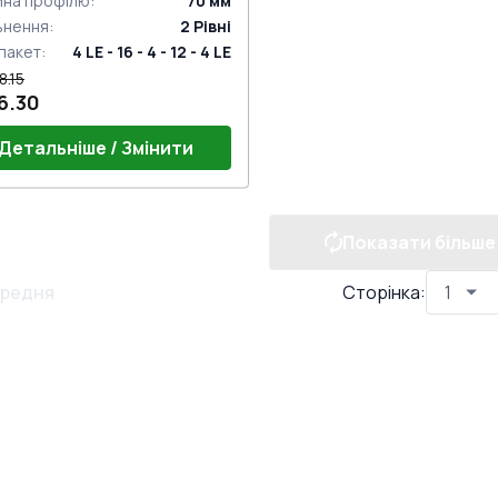
ина профілю
:
70
мм
ьнення
:
2
Рівні
пакет
:
4 LE - 16 - 4 - 12 - 4 LE
8.15
6.30
Детальніше / Змінити
Показати більше
редня
Сторінка
: