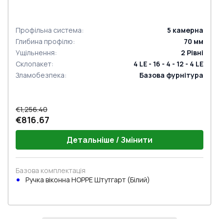
Профільна система
:
5
камерна
Глибина профілю
:
70
мм
Ущільнення
:
2
Рівні
Склопакет
:
4 LE - 16 - 4 - 12 - 4 LE
Зламобезпека
:
Базова фурнітура
€1,256.40
€816.67
Детальніше / Змінити
Базова комплектація
Ручка віконна HOPPE Штутгарт (Білий)