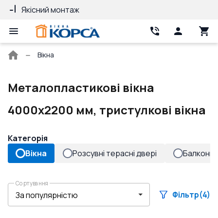
Якісний монтаж
Гарантія 10 ро
Головна
Вікна
сторінка
Металопластикові вікна
4000x2200 мм, тристулкові вікна
Категорія
Вікна
Розсувні терасні двері
Балконні 
Сортування
Фільтр
(4)