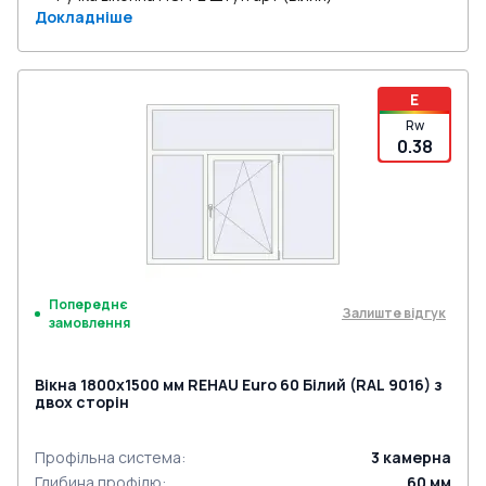
Докладніше
E
Rw
0.38
Попереднє
Залиште відгук
замовлення
Вікна 1800x1500 мм REHAU Euro 60 Білий (RAL 9016) з
двох сторін
Профільна система
:
3
камерна
Глибина профілю
:
60
мм