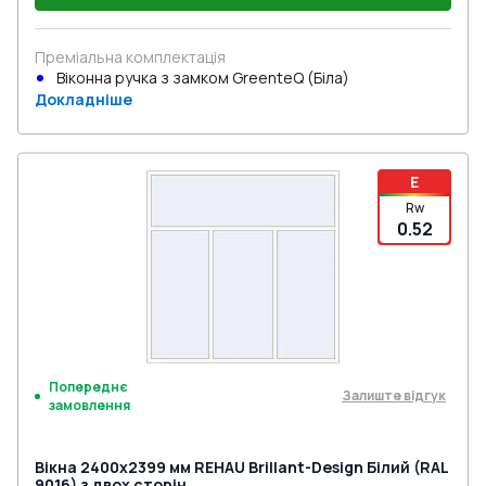
Преміальна комплектація
Віконна ручка з замком GreenteQ (Біла)
Докладніше
E
Rw
0.52
Попереднє
Залиште відгук
замовлення
Вікна 2400x2399 мм REHAU Brillant-Design Білий (RAL
9016) з двох сторін