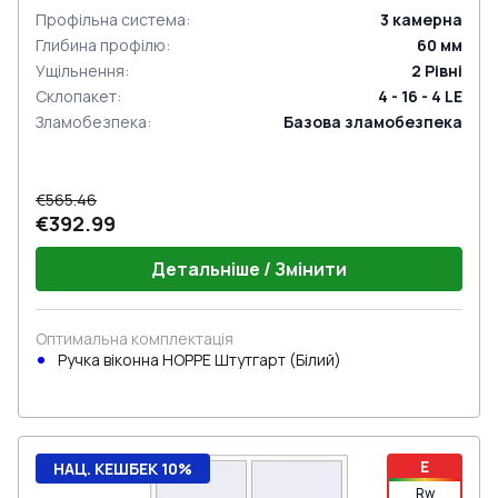
Профільна система
:
3
камерна
Глибина профілю
:
60
мм
Ущільнення
:
2
Рівні
Склопакет
:
4 - 16 - 4 LE
Зламобезпека
:
Базова зламобезпека
€565.46
€392.99
Детальніше / Змінити
Оптимальна комплектація
Ручка віконна HOPPE Штутгарт (Білий)
E
НАЦ. КЕШБЕК 10%
Rw