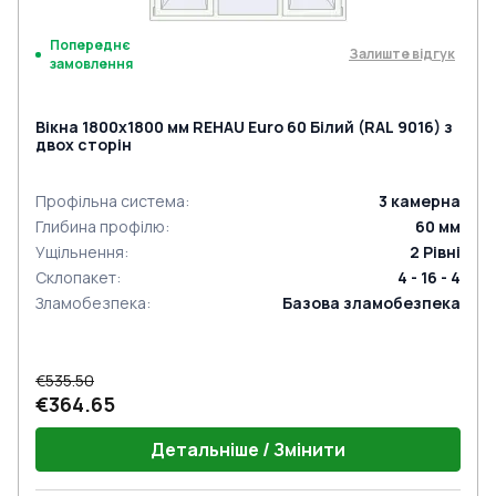
Попереднє
Залиште відгук
замовлення
Вікна 1800x1800 мм REHAU Euro 60 Білий (RAL 9016) з
двох сторін
Профільна система
:
3
камерна
Глибина профілю
:
60
мм
Ущільнення
:
2
Рівні
Склопакет
:
4 - 16 - 4
Зламобезпека
:
Базова зламобезпека
€535.50
€364.65
Детальніше / Змінити