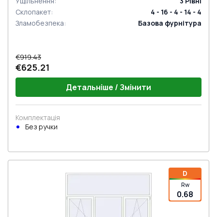
Ущільнення
:
3
Рівні
Склопакет
:
4 - 16 - 4 - 14 - 4
Зламобезпека
:
Базова фурнітура
€919.43
€625.21
Детальніше / Змінити
Комплектація
Без ручки
D
Rw
0.68