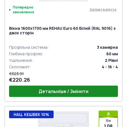
Попереднє
Залиште відгук
замовлення
Вікна 1600x1700 мм REHAU Euro 60 Білий (RAL 9016) з
двох сторін
Профільна система
:
3
камерна
Глибина профілю
:
60
мм
Ущільнення
:
2
Рівні
Склопакет
:
4 - 16 - 4
€323.91
€220.26
Детальніше / Змінити
B
НАЦ. КЕШБЕК 10%
Rw
1.08