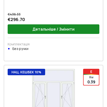
€436.33
€296.70
Детальніше / Змінити
Комплектація
Без ручки
E
НАЦ. КЕШБЕК 10%
Rw
0.39