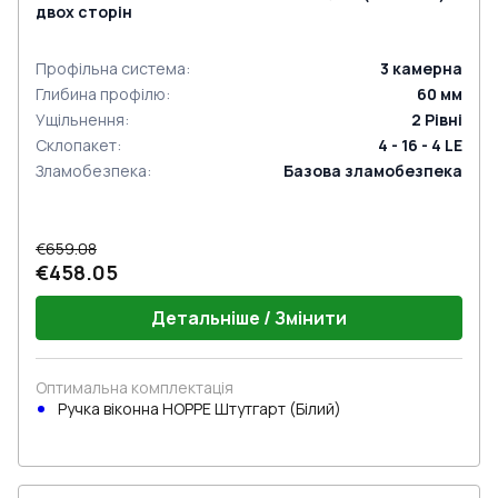
двох сторін
Профільна система
:
3
камерна
Глибина профілю
:
60
мм
Ущільнення
:
2
Рівні
Склопакет
:
4 - 16 - 4 LE
Зламобезпека
:
Базова зламобезпека
€659.08
€458.05
Детальніше / Змінити
Оптимальна комплектація
Ручка віконна HOPPE Штутгарт (Білий)