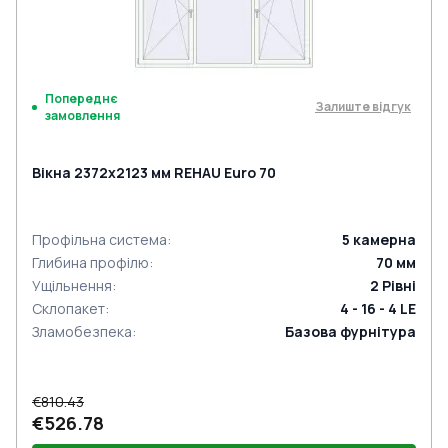
Попереднє
Залиште відгук
замовлення
Вікна 2372x2123 мм REHAU Euro 70
Профільна система
:
5
камерна
Глибина профілю
:
70
мм
Ущільнення
:
2
Рівні
Склопакет
:
4 - 16 - 4 LE
Зламобезпека
:
Базова фурнітура
€810.43
€526.78