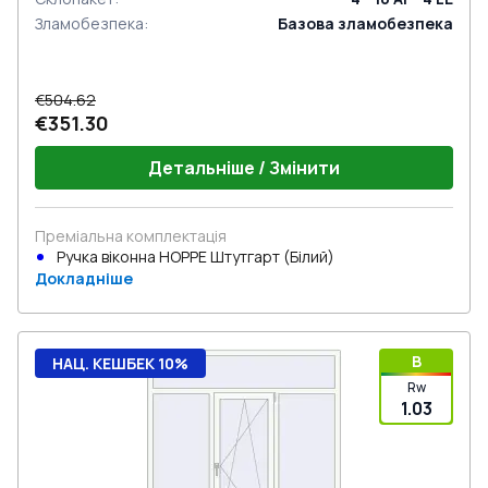
Зламобезпека
:
Базова зламобезпека
€504.62
€351.30
Детальніше / Змінити
Преміальна комплектація
Ручка віконна HOPPE Штутгарт (Білий)
Докладніше
B
НАЦ. КЕШБЕК 10%
Rw
1.03