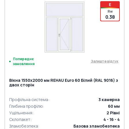
E
Rw
0.38
Попереднє
Залиште відгук
замовлення
Вікна 1550x2000 мм REHAU Euro 60 Білий (RAL 9016) з
двох сторін
Профільна система
:
3
камерна
Глибина профілю
:
60
мм
Ущільнення
:
2
Рівні
Склопакет
:
4 - 16 - 4
Зламобезпека
:
Базова зламобезпека