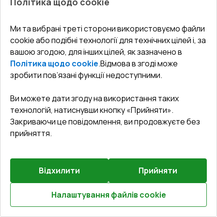
Політика щодо cookie
Зламобезпека
:
Базова фурнітура
Ми та вибрані треті сторони використовуємо файли
€780.53
cookie або подібні технології для технічних цілей і, за
€507.35
вашою згодою, для інших цілей, як зазначено в
Політика щодо cookie
.
Відмова в згоді може
Детальніше / Змінити
зробити пов’язані функції недоступними.
Комплектація
Ви можете дати згоду на використання таких
Без ручки
технологій, натиснувши кнопку «Прийняти».
Закриваючи це повідомлення, ви продовжуєте без
прийняття.
E
Rw
Відхилити
Прийняти
0.53
Налаштування файлів cookie
Розрахуй онлайн