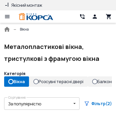
Якісний монтаж
Гарантія 10 ро
Головна
Вікна
сторінка
Металопластикові вікна,
тристулкові з фрамугою вікна
Категорія
Вікна
Розсувні терасні двері
Балконні 
Сортування
Фільтр
(2)