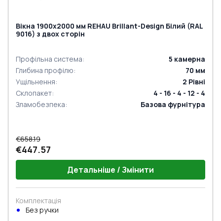
Вікна 1900x2000 мм REHAU Brillant-Design Білий (RAL
9016) з двох сторін
Профільна система
:
5
камерна
Глибина профілю
:
70
мм
Ущільнення
:
2
Рівні
Склопакет
:
4 - 16 - 4 - 12 - 4
Зламобезпека
:
Базова фурнітура
€658.19
€447.57
Детальніше / Змінити
Комплектація
Без ручки