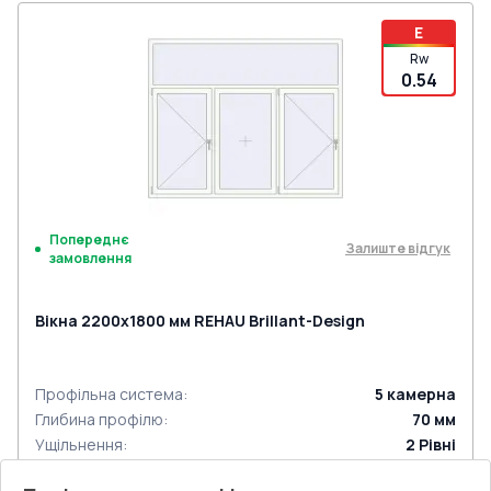
E
Rw
0.54
Попереднє
Залиште відгук
замовлення
Вікна 2200x1800 мм REHAU Brillant-Design
Профільна система
:
5
камерна
Глибина профілю
:
70
мм
Ущільнення
:
2
Рівні
Склопакет
:
4 - 16 - 4 - 12 - 4