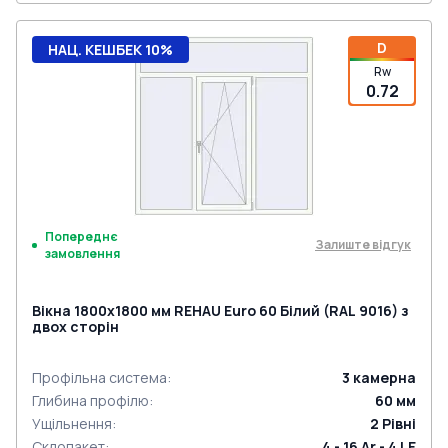
D
НАЦ. КЕШБЕК 10%
Rw
0.72
Попереднє
Залиште відгук
замовлення
Вікна 1800x1800 мм REHAU Euro 60 Білий (RAL 9016) з
двох сторін
Профільна система
:
3
камерна
Глибина профілю
:
60
мм
Ущільнення
:
2
Рівні
Склопакет
:
4 - 16 Ar - 4 LE