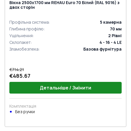
Вікна 2500x1700 мм REHAU Euro 70 Білий (RAL 9016) з
двох сторін
Профільна система
:
5
камерна
Глибина профілю
:
70
мм
Ущільнення
:
2
Рівні
Склопакет
:
4 - 16 - 4 LE
Зламобезпека
:
Базова фурнітура
€714.21
€485.67
Детальніше / Змінити
Комплектація
Без ручки