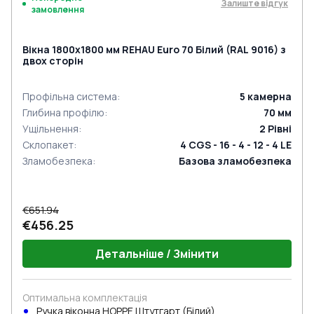
Залиште відгук
замовлення
Вікна 1800x1800 мм REHAU Euro 70 Білий (RAL 9016) з
двох сторін
Профільна система
:
5
камерна
Глибина профілю
:
70
мм
Ущільнення
:
2
Рівні
Склопакет
:
4 CGS - 16 - 4 - 12 - 4 LE
Зламобезпека
:
Базова зламобезпека
€651.94
€456.25
Детальніше / Змінити
Оптимальна комплектація
Ручка віконна HOPPE Штутгарт (Білий)