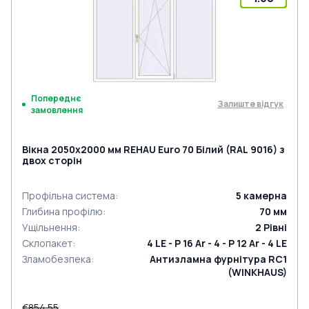
Попереднє
Залиште відгук
замовлення
Вікна 2050x2000 мм REHAU Euro 70 Білий (RAL 9016) з
двох сторін
Профільна система
:
5
камерна
Глибина профілю
:
70
мм
Ущільнення
:
2
Рівні
Склопакет
:
4 LE - P 16 Ar - 4 - P 12 Ar - 4 LE
Зламобезпека
:
Антизламна фурнітура RC1
(WINKHAUS)
€854.55