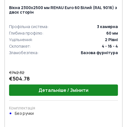
Вікна 2300x2500 мм REHAU Euro 60 Білий (RAL 9016) з
двох сторін
Профільна система
:
3
камерна
Глибина профілю
:
60
мм
Ущільнення
:
2
Рівні
Склопакет
:
4 - 16 - 4
Зламобезпека
:
Базова фурнітура
€742.32
€504.78
Детальніше / Змінити
Комплектація
Без ручки