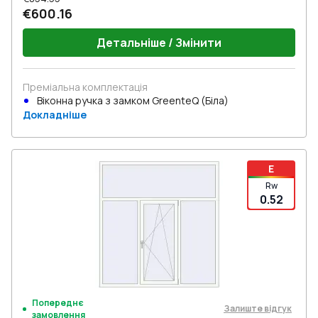
€600.16
Детальніше / Змінити
Преміальна комплектація
Віконна ручка з замком GreenteQ (Біла)
Докладніше
E
Rw
0.52
Попереднє
Залиште відгук
замовлення