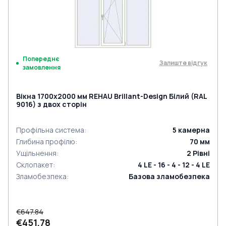
Попереднє
Залиште відгук
замовлення
Вікна 1700x2000 мм REHAU Brillant-Design Білий (RAL
9016) з двох сторін
Профільна система
:
5
камерна
Глибина профілю
:
70
мм
Ущільнення
:
2
Рівні
Склопакет
:
4 LE - 16 - 4 - 12 - 4 LE
Зламобезпека
:
Базова зламобезпека
€647.84
€451.78