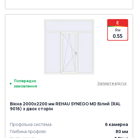
E
Rw
0.55
Попереднє
Залиште відгук
замовлення
Вікна 2000x2200 мм REHAU SYNEGO MD Білий (RAL
9016) з двох сторін
Профільна система
:
6
камерна
Глибина профілю
:
80
мм