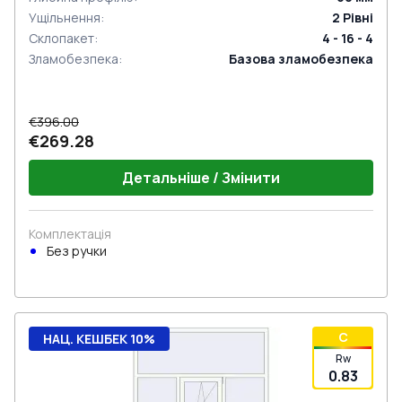
Ущільнення
:
2
Рівні
Склопакет
:
4 - 16 - 4
Зламобезпека
:
Базова зламобезпека
€396.00
€269.28
Детальніше / Змінити
Комплектація
Без ручки
C
НАЦ. КЕШБЕК 10%
Rw
0.83