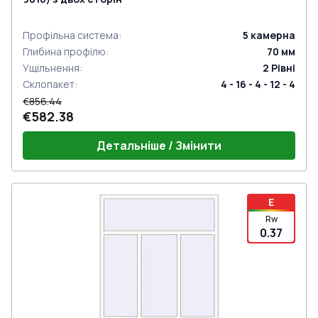
Профільна система
:
5
камерна
Глибина профілю
:
70
мм
Ущільнення
:
2
Рівні
Склопакет
:
4 - 16 - 4 - 12 - 4
€856.44
€582.38
Детальніше / Змінити
E
Rw
0.37