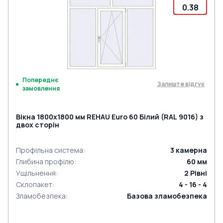
0.38
Попереднє
Залиште відгук
замовлення
Вікна 1800x1800 мм REHAU Euro 60 Білий (RAL 9016) з
двох сторін
Профільна система
:
3
камерна
Глибина профілю
:
60
мм
Ущільнення
:
2
Рівні
Склопакет
:
4 - 16 - 4
Зламобезпека
:
Базова зламобезпека