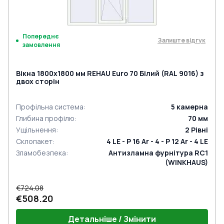
Попереднє
Залиште відгук
замовлення
Вікна 1800x1800 мм REHAU Euro 70 Білий (RAL 9016) з
двох сторін
Профільна система
:
5
камерна
Глибина профілю
:
70
мм
Ущільнення
:
2
Рівні
Склопакет
:
4 LE - P 16 Ar - 4 - P 12 Ar - 4 LE
Зламобезпека
:
Антизламна фурнітура RC1
(WINKHAUS)
€724.08
€508.20
Детальніше / Змінити