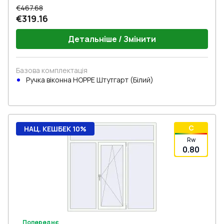
€467.68
€319.16
Детальніше / Змінити
Базова комплектація
Ручка віконна HOPPE Штутгарт (Білий)
C
НАЦ. КЕШБЕК 10%
Rw
0.80
Попереднє