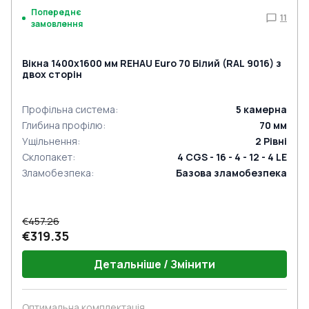
Попереднє
11
замовлення
Вікна 1400x1600 мм REHAU Euro 70 Білий (RAL 9016) з
двох сторін
Профільна система
:
5
камерна
Глибина профілю
:
70
мм
Ущільнення
:
2
Рівні
Склопакет
:
4 CGS - 16 - 4 - 12 - 4 LE
Зламобезпека
:
Базова зламобезпека
€457.26
€319.35
Детальніше / Змінити
Оптимальна комплектація