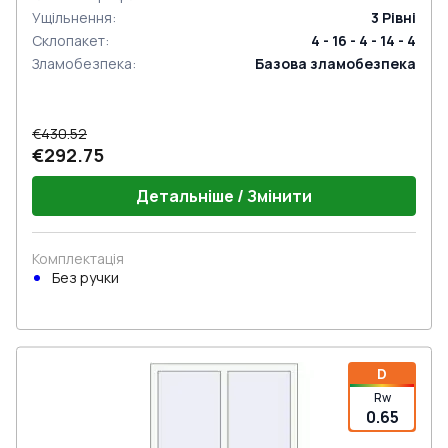
Ущільнення
:
3
Рівні
Склопакет
:
4 - 16 - 4 - 14 - 4
Зламобезпека
:
Базова зламобезпека
€430.52
€292.75
Детальніше / Змінити
Комплектація
Без ручки
D
Rw
0.65