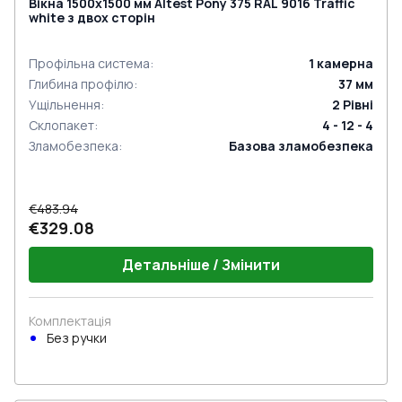
Вікна 1500x1500 мм Altest Pony 375 RAL 9016 Traffic
white з двох сторін
Профільна система
:
1
камерна
Глибина профілю
:
37
мм
Ущільнення
:
2
Рівні
Склопакет
:
4 - 12 - 4
Зламобезпека
:
Базова зламобезпека
€483.94
€329.08
Детальніше / Змінити
Комплектація
Без ручки