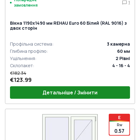
1
замовлення
Вікна 1190x1490 мм REHAU Euro 60 Білий (RAL 9016) з
двох сторін
Профільна система
:
3
камерна
Глибина профілю
:
60
мм
Ущільнення
:
2
Рівні
Склопакет
:
4 - 16 - 4
€182.34
€123.99
Детальніше / Змінити
E
Rw
0.57