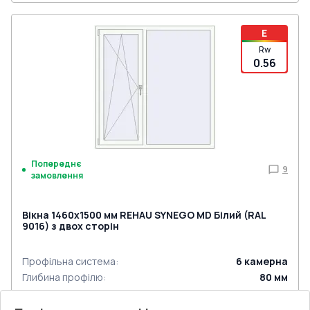
E
Rw
0.56
Попереднє
9
замовлення
Вікна 1460x1500 мм REHAU SYNEGO MD Білий (RAL
9016) з двох сторін
Профільна система
:
6
камерна
Глибина профілю
:
80
мм
Ущільнення
:
3
Рівні
Склопакет
:
4 - 16 - 4 - 14 - 4