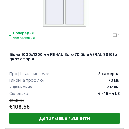
Попереднє
1
замовлення
Вікна 1000x1200 мм REHAU Euro 70 Білий (RAL 9016) з
двох сторін
Профільна система
:
5
камерна
Глибина профілю
:
70
мм
Ущільнення
:
2
Рівні
Склопакет
:
4 - 16 - 4 LE
€159.64
€108.55
Детальніше / Змінити