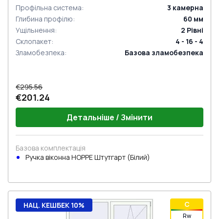
Профільна система
:
3
камерна
Глибина профілю
:
60
мм
Ущільнення
:
2
Рівні
Склопакет
:
4 - 16 - 4
Зламобезпека
:
Базова зламобезпека
€295.56
€201.24
Детальніше / Змінити
Базова комплектація
Ручка віконна HOPPE Штутгарт (Білий)
C
НАЦ. КЕШБЕК 10%
Rw