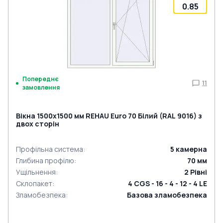
0.85
Попереднє
11
замовлення
Вікна 1500x1500 мм REHAU Euro 70 Білий (RAL 9016) з
двох сторін
Профільна система
:
5
камерна
Глибина профілю
:
70
мм
Ущільнення
:
2
Рівні
Склопакет
:
4 CGS - 16 - 4 - 12 - 4 LE
Зламобезпека
:
Базова зламобезпека