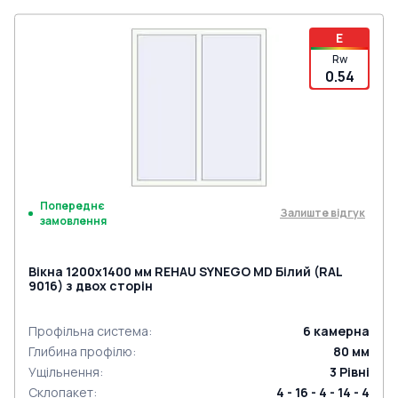
E
Rw
0.54
Попереднє
Залиште відгук
замовлення
Вікна 1200x1400 мм REHAU SYNEGO MD Білий (RAL
9016) з двох сторін
Профільна система
:
6
камерна
Глибина профілю
:
80
мм
Ущільнення
:
3
Рівні
Склопакет
:
4 - 16 - 4 - 14 - 4