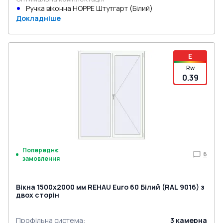
Ручка віконна HOPPE Штутгарт (Білий)
Докладніше
E
Rw
0.39
Попереднє
6
замовлення
Вікна 1500x2000 мм REHAU Euro 60 Білий (RAL 9016) з
двох сторін
Профільна система
:
3
камерна