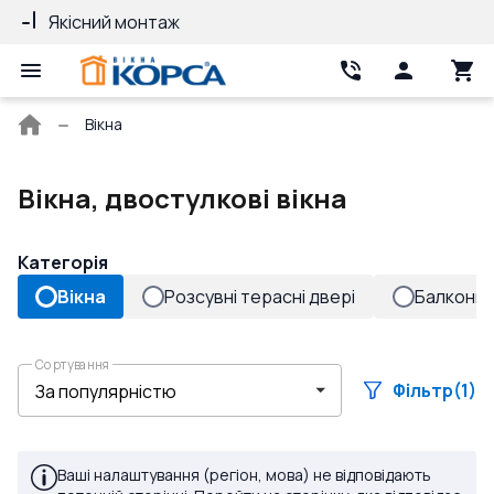
Якісний монтаж
Гарантія 10 ро
Головна
Вікна
сторінка
Вікна, двостулкові вікна
Категорія
Вікна
Розсувні терасні двері
Балконні 
Сортування
Фільтр
(1)
Ваші налаштування (регіон, мова) не відповідають