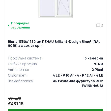
Попереднє
3
замовлення
Вікна 1350x1750 мм REHAU Brillant-Design Білий (RAL
9016) з двох сторін
Профільна система
:
5
камерна
Глибина профілю
:
70
мм
Ущільнення
:
2
Рівні
Склопакет
:
4 LE - P 16 Ar - 4 - P 12 Ar - 4 LE
Зламобезпека
:
Антизламна фурнітура RC2
(WINKHAUS)
€614.79
€431.15