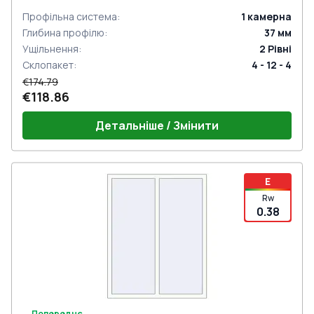
Профільна система
:
1
камерна
Глибина профілю
:
37
мм
Ущільнення
:
2
Рівні
Склопакет
:
4 - 12 - 4
€174.79
€118.86
Детальніше / Змінити
E
Rw
0.38
Попереднє