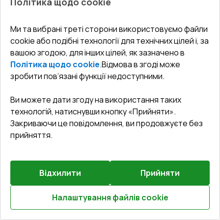
Політика щодо cookie
Зламобезпека
:
Базова зламобезпека
Ми та вибрані треті сторони використовуємо файли
cookie або подібні технології для технічних цілей і, за
€479.49
вашою згодою, для інших цілей, як зазначено в
€326.05
Політика щодо cookie
.
Відмова в згоді може
Детальніше / Змінити
зробити пов’язані функції недоступними.
Ви можете дати згоду на використання таких
Комплектація
технологій, натиснувши кнопку «Прийняти».
Без ручки
Закриваючи це повідомлення, ви продовжуєте без
прийняття.
Відхилити
Прийняти
Налаштування файлів cookie
Розрахуй онлайн