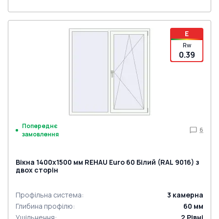
E
Rw
0.39
Попереднє
6
замовлення
Вікна 1400x1500 мм REHAU Euro 60 Білий (RAL 9016) з
двох сторін
Профільна система
:
3
камерна
Глибина профілю
:
60
мм
Ущільнення
:
2
Рівні