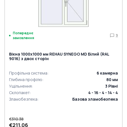
Попереднє
9
замовлення
Вікна 1000x1000 мм REHAU SYNEGO MD Білий (RAL
9016) з двох сторін
Профільна система
:
6
камерна
Глибина профілю
:
80
мм
Ущільнення
:
3
Рівні
Склопакет
:
4 - 16 - 4 - 14 - 4
Зламобезпека
:
Базова зламобезпека
€310.38
€211.06