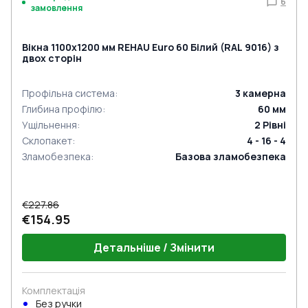
6
замовлення
Вікна 1100x1200 мм REHAU Euro 60 Білий (RAL 9016) з
двох сторін
Профільна система
:
3
камерна
Глибина профілю
:
60
мм
Ущільнення
:
2
Рівні
Склопакет
:
4 - 16 - 4
Зламобезпека
:
Базова зламобезпека
€227.86
€154.95
Детальніше / Змінити
Комплектація
Без ручки