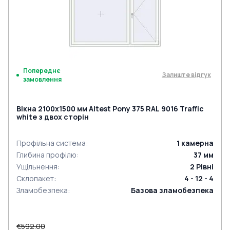
Попереднє
Залиште відгук
замовлення
Вікна 2100x1500 мм Altest Pony 375 RAL 9016 Traffic
white з двох сторін
Профільна система
:
1
камерна
Глибина профілю
:
37
мм
Ущільнення
:
2
Рівні
Склопакет
:
4 - 12 - 4
Зламобезпека
:
Базова зламобезпека
€592.00