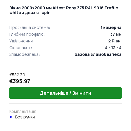
Вікна 2000x2000 мм Altest Pony 375 RAL 9016 Traffic
white з двох сторін
Профільна система
:
1
камерна
Глибина профілю
:
37
мм
Ущільнення
:
2
Рівні
Склопакет
:
4 - 12 - 4
Зламобезпека
:
Базова зламобезпека
€582.30
€395.97
Детальніше / Змінити
Комплектація
Без ручки