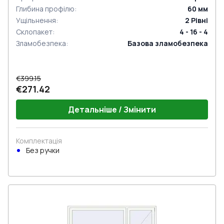
Глибина профілю
:
60
мм
Ущільнення
:
2
Рівні
Склопакет
:
4 - 16 - 4
Зламобезпека
:
Базова зламобезпека
€399.15
€271.42
Детальніше / Змінити
Комплектація
Без ручки