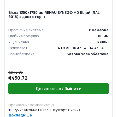
Вікна 1350x1750 мм REHAU SYNEGO MD Білий (RAL
9016) з двох сторін
Профільна система
:
6
камерна
Глибина профілю
:
80
мм
Ущільнення
:
3
Рівні
Склопакет
:
4 CGS - 16 Ar - 4 - 14 Ar - 4 LE
Зламобезпека
:
Базова зламобезпека
€646.05
€450.72
Детальніше / Змінити
Преміальна комплектація
Ручка віконна HOPPE Штутгарт (Білий)
Докладніше