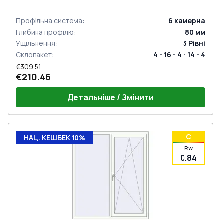
Профільна система
:
6
камерна
Глибина профілю
:
80
мм
Ущільнення
:
3
Рівні
Склопакет
:
4 - 16 - 4 - 14 - 4
€309.51
€210.46
Детальніше / Змінити
C
НАЦ. КЕШБЕК 10%
Rw
0.84