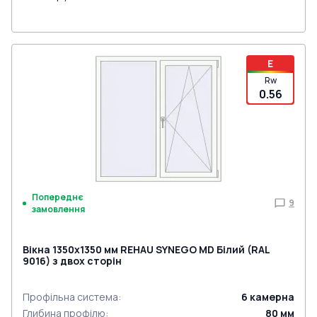
E
Rw
0.56
Попереднє
9
замовлення
Вікна 1350x1350 мм REHAU SYNEGO MD Білий (RAL
9016) з двох сторін
Профільна система
:
6
камерна
Глибина профілю
:
80
мм