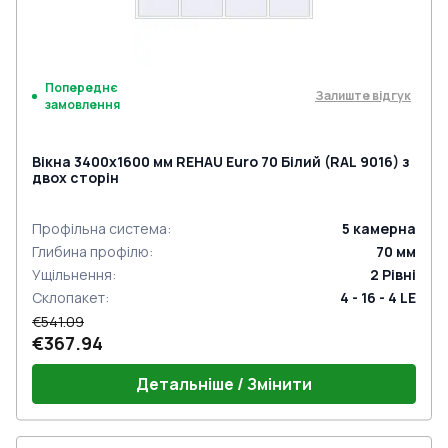
Попереднє
Залиште відгук
замовлення
Вікна 3400x1600 мм REHAU Euro 70 Білий (RAL 9016) з
двох сторін
Профільна система
:
5
камерна
Глибина профілю
:
70
мм
Ущільнення
:
2
Рівні
Склопакет
:
4 - 16 - 4 LE
€541.09
€367.94
Детальніше / Змінити