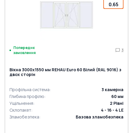
0.65
Попереднє
3
замовлення
Вікна 3000x1550 мм REHAU Euro 60 Білий (RAL 9016) з
двох сторін
Профільна система
:
3
камерна
Глибина профілю
:
60
мм
Ущільнення
:
2
Рівні
Склопакет
:
4 - 16 - 4 LE
Зламобезпека
:
Базова зламобезпека