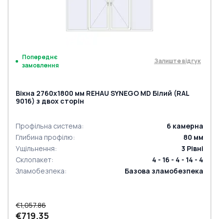
Попереднє
Залиште відгук
замовлення
Вікна 2760x1800 мм REHAU SYNEGO MD Білий (RAL
9016) з двох сторін
Профільна система
:
6
камерна
Глибина профілю
:
80
мм
Ущільнення
:
3
Рівні
Склопакет
:
4 - 16 - 4 - 14 - 4
Зламобезпека
:
Базова зламобезпека
€1,057.86
€719.35