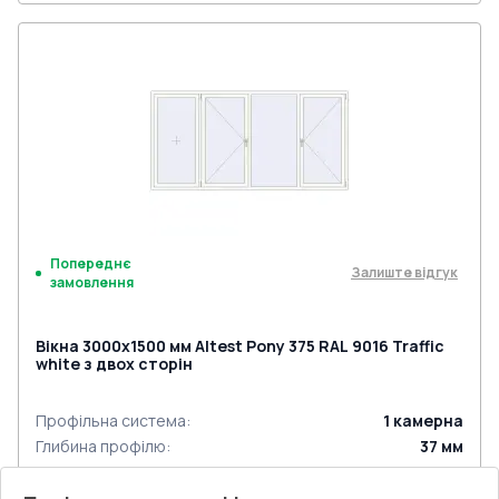
Попереднє
Залиште відгук
замовлення
Вікна 3000x1500 мм Altest Pony 375 RAL 9016 Traffic
white з двох сторін
Профільна система
:
1
камерна
Глибина профілю
:
37
мм
Ущільнення
:
2
Рівні
Склопакет
:
4 - 12 - 4