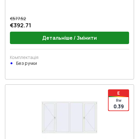
€577.52
€392.71
Детальніше / Змінити
Комплектація
Без ручки
E
Rw
0.39