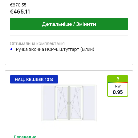
€670.35
€465.11
Детальніше / Змінити
Оптимальна комплектація
Ручка віконна HOPPE Штутгарт (Білий)
B
НАЦ. КЕШБЕК 10%
Rw
0.95
Попереднє