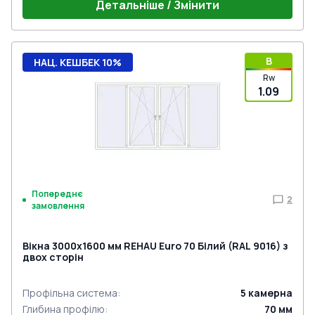
Детальніше / Змінити
B
НАЦ. КЕШБЕК 10%
Rw
1.09
Попереднє
2
замовлення
Вікна 3000x1600 мм REHAU Euro 70 Білий (RAL 9016) з
двох сторін
Профільна система
:
5
камерна
Глибина профілю
:
70
мм