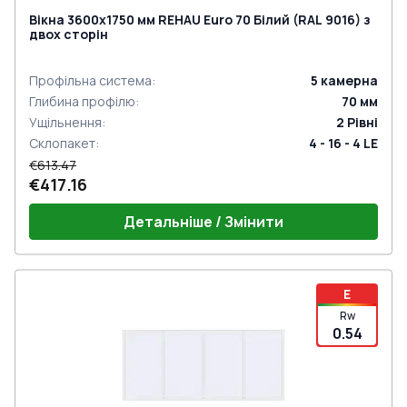
Вікна 3600x1750 мм REHAU Euro 70 Білий (RAL 9016) з
двох сторін
Профільна система
:
5
камерна
Глибина профілю
:
70
мм
Ущільнення
:
2
Рівні
Склопакет
:
4 - 16 - 4 LE
€613.47
€417.16
Детальніше / Змінити
E
Rw
0.54