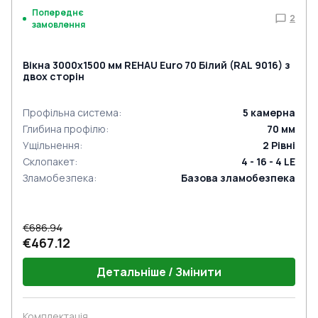
Попереднє
2
замовлення
Вікна 3000x1500 мм REHAU Euro 70 Білий (RAL 9016) з
двох сторін
Профільна система
:
5
камерна
Глибина профілю
:
70
мм
Ущільнення
:
2
Рівні
Склопакет
:
4 - 16 - 4 LE
Зламобезпека
:
Базова зламобезпека
€686.94
€467.12
Детальніше / Змінити
Комплектація