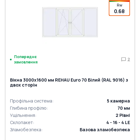
Rw
0.68
Попереднє
2
замовлення
Вікна 3000x1600 мм REHAU Euro 70 Білий (RAL 9016) з
двох сторін
Профільна система
:
5
камерна
Глибина профілю
:
70
мм
Ущільнення
:
2
Рівні
Склопакет
:
4 - 16 - 4 LE
Зламобезпека
:
Базова зламобезпека