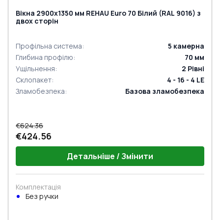
Вікна 2900x1350 мм REHAU Euro 70 Білий (RAL 9016) з
двох сторін
Профільна система
:
5
камерна
Глибина профілю
:
70
мм
Ущільнення
:
2
Рівні
Склопакет
:
4 - 16 - 4 LE
Зламобезпека
:
Базова зламобезпека
€624.36
€424.56
Детальніше / Змінити
Комплектація
Без ручки