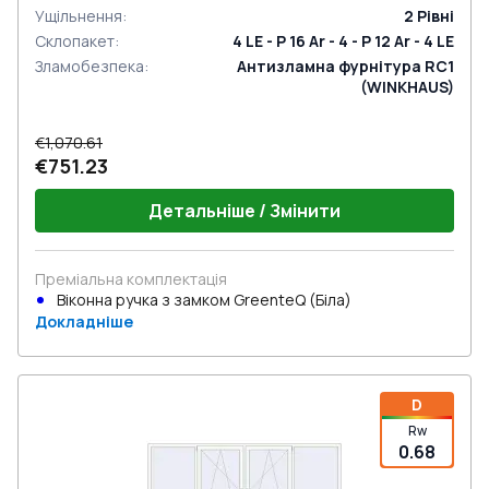
Ущільнення
:
2
Рівні
Склопакет
:
4 LE - P 16 Ar - 4 - P 12 Ar - 4 LE
Зламобезпека
:
Антизламна фурнітура RC1
(WINKHAUS)
€1,070.61
€751.23
Детальніше / Змінити
Преміальна комплектація
Віконна ручка з замком GreenteQ (Біла)
Докладніше
D
Rw
0.68