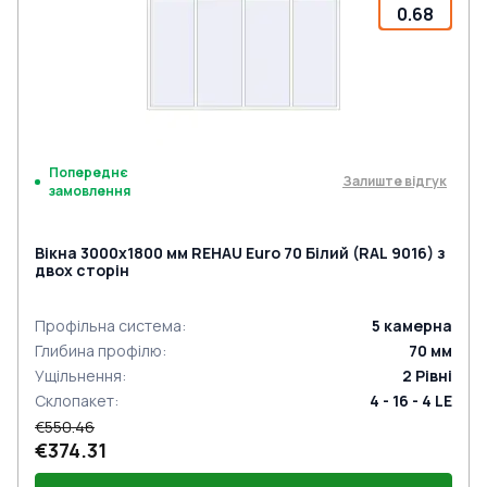
0.68
Попереднє
Залиште відгук
замовлення
Вікна 3000x1800 мм REHAU Euro 70 Білий (RAL 9016) з
двох сторін
Профільна система
:
5
камерна
Глибина профілю
:
70
мм
Ущільнення
:
2
Рівні
Склопакет
:
4 - 16 - 4 LE
€550.46
€374.31