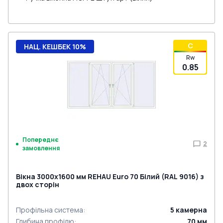
C
НАЦ. КЕШБЕК 10%
Rw
0.85
Попереднє
2
замовлення
Вікна 3000x1600 мм REHAU Euro 70 Білий (RAL 9016) з
двох сторін
Профільна система
:
5
камерна
Глибина профілю
:
70
мм