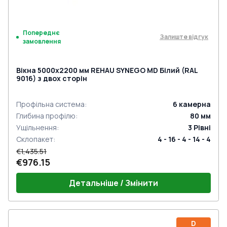
Попереднє
Залиште відгук
замовлення
Вікна 5000x2200 мм REHAU SYNEGO MD Білий (RAL
9016) з двох сторін
Профільна система
:
6
камерна
Глибина профілю
:
80
мм
Ущільнення
:
3
Рівні
Склопакет
:
4 - 16 - 4 - 14 - 4
€1,435.51
€976.15
Детальніше / Змінити
D