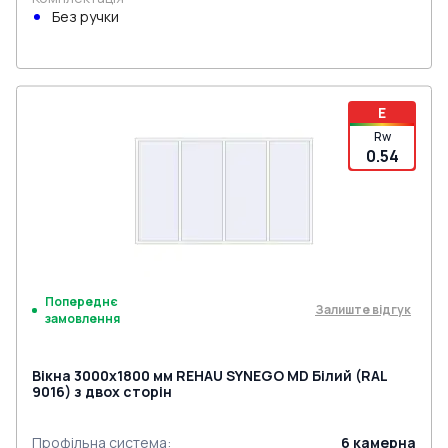
Без ручки
E
Rw
0.54
Попереднє
Залиште відгук
замовлення
Вікна 3000x1800 мм REHAU SYNEGO MD Білий (RAL
9016) з двох сторін
Профільна система
:
6
камерна