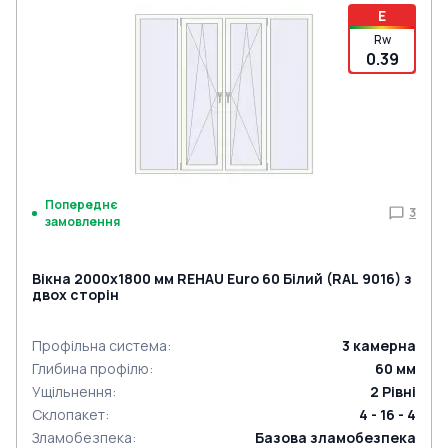
E
Rw
0.39
Попереднє
3
замовлення
Вікна 2000x1800 мм REHAU Euro 60 Білий (RAL 9016) з
двох сторін
Профільна система
:
3
камерна
Глибина профілю
:
60
мм
Ущільнення
:
2
Рівні
Склопакет
:
4 - 16 - 4
Зламобезпека
:
Базова зламобезпека