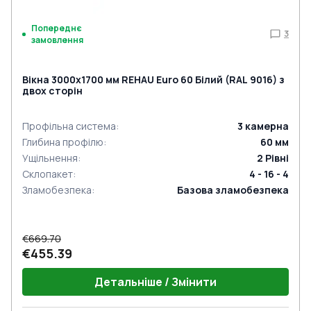
Попереднє
3
замовлення
Вікна 3000x1700 мм REHAU Euro 60 Білий (RAL 9016) з
двох сторін
Профільна система
:
3
камерна
Глибина профілю
:
60
мм
Ущільнення
:
2
Рівні
Склопакет
:
4 - 16 - 4
Зламобезпека
:
Базова зламобезпека
€669.70
€455.39
Детальніше / Змінити