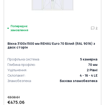
Попереднє
2
замовлення
Вікна 3100x1500 мм REHAU Euro 70 Білий (RAL 9016) з
двох сторін
Профільна система
:
5
камерна
Глибина профілю
:
70
мм
Ущільнення
:
2
Рівні
Склопакет
:
4 - 16 - 4 LE
Зламобезпека
:
Базова зламобезпека
€698.61
€475.06