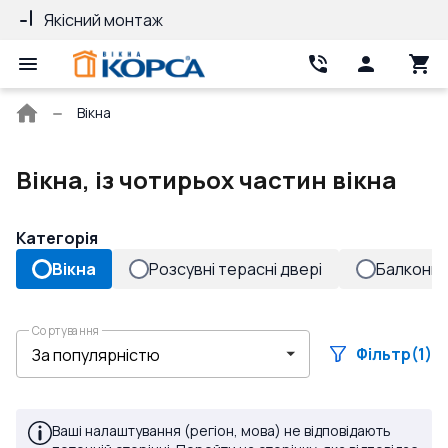
Якісний монтаж
Гарантія 10 рокі
Головна
Вікна
сторінка
Вікна, із чотирьох частин вікна
Категорія
Вікна
Розсувні терасні двері
Балконні 
Сортування
Фільтр
(1)
Ваші налаштування (регіон, мова) не відповідають