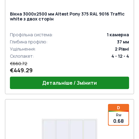
Вікна 3000x2500 мм Altest Pony 375 RAL 9016 Traffic
white з двох сторін
Профільна система
:
1
камерна
Глибина профілю
:
37
мм
Ущільнення
:
2
Рівні
Склопакет
:
4 - 12 - 4
€660.72
€449.29
Детальніше / Змінити
D
Rw
0.68