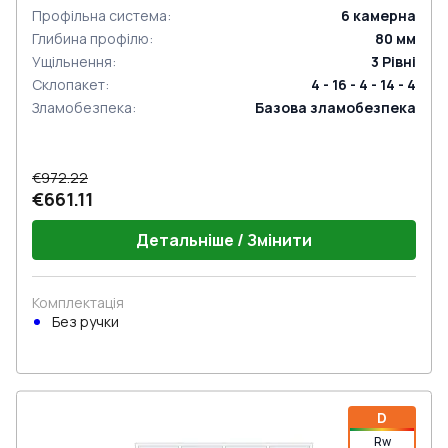
Профільна система
:
6
камерна
Глибина профілю
:
80
мм
Ущільнення
:
3
Рівні
Склопакет
:
4 - 16 - 4 - 14 - 4
Зламобезпека
:
Базова зламобезпека
€972.22
€661.11
Детальніше / Змінити
Комплектація
Без ручки
D
Rw