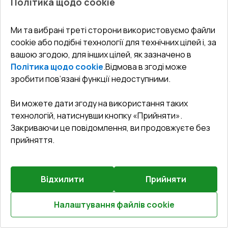
Політика щодо cookie
Зламобезпека
:
Базова зламобезпека
Ми та вибрані треті сторони використовуємо файли
cookie або подібні технології для технічних цілей і, за
€933.61
вашою згодою, для інших цілей, як зазначено в
€634.86
Політика щодо cookie
.
Відмова в згоді може
Детальніше / Змінити
зробити пов’язані функції недоступними.
Ви можете дати згоду на використання таких
Комплектація
технологій, натиснувши кнопку «Прийняти».
Без ручки
Закриваючи це повідомлення, ви продовжуєте без
прийняття.
E
Відхилити
Прийняти
Rw
0.39
Налаштування файлів cookie
Розрахуй онлайн