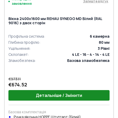
Залиште відгук
замовлення
Вікна 2400x1600 мм REHAU SYNEGO MD Білий (RAL
9016) з двох сторін
Профільна система
:
6
камерна
Глибина профілю
:
80
мм
Ущільнення
:
3
Рівні
Склопакет
:
4 LE - 16 - 4 - 14 - 4 LE
Зламобезпека
:
Базова зламобезпека
€973.11
€674.52
Детальніше / Змінити
Базова комплектація
Ручка віконна HOPPE Штутгарт (Білий)