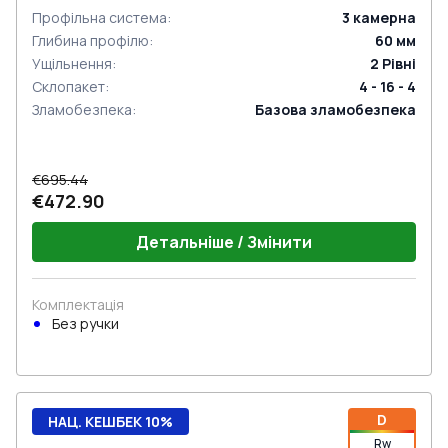
Профільна система
:
3
камерна
Глибина профілю
:
60
мм
Ущільнення
:
2
Рівні
Склопакет
:
4 - 16 - 4
Зламобезпека
:
Базова зламобезпека
€695.44
€472.90
Детальніше / Змінити
Комплектація
Без ручки
D
НАЦ. КЕШБЕК 10%
Rw