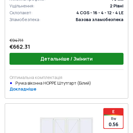
Ущільнення
:
2
Рівні
Склопакет
:
4 CGS - 16 - 4 - 12 - 4 LE
Зламобезпека
:
Базова зламобезпека
€947.11
€662.31
Детальніше / Змінити
Оптимальна комплектація
Ручка віконна HOPPE Штутгарт (Білий)
Докладніше
E
Rw
0.56