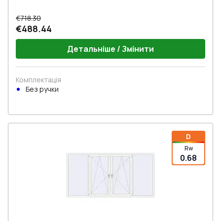
€718.30
€488.44
Детальніше / Змінити
Комплектація
Без ручки
D
Rw
0.68