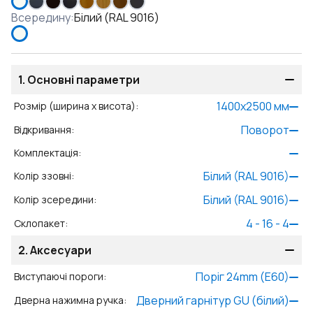
Всередину
:
Білий (RAL 9016)
1.
Основні параметри
1400
x
2500
мм
Розмір (ширина x висота)
:
Поворот
Відкривання
:
Комплектація
:
Білий (RAL 9016)
Колір ззовні
:
Білий (RAL 9016)
Колір зсередини
:
4 - 16 - 4
Склопакет
:
2.
Аксесуари
Поріг 24mm (E60)
Виступаючі пороги
:
Дверний гарнітур GU (білий)
Дверна нажимна ручка
: