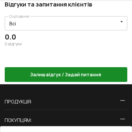
Відгуки та запитання клієнтів
Сортування
0.0
0
відгуки
Залиш відгук / Задай питання
ПРОДУКЦІЯ:
Вікна
ПОКУПЦЯМ:
Двері
Про нас