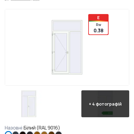
E
Rw
0.38
+
4
фотографій
Назовні
:
Білий (RAL 9016)