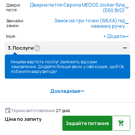
Дверна петля Європа MEDOS Jocker біла
Дверні
петлі
:
(E60;BrD)
Замок на три точки (WILKA) під
Звичайні
замки
:
нажимну ручку
+
Додати
Інше
:
3.
Послуги
Кінцева вартість послуг залежить від суми
замовлення. Додайте більше вікон у свій кошик, щоб
Ok
побачити вашу вигоду!
Докладніше
Термін виготовлення
:
27
днів
Ціна по запиту
Задайте питання