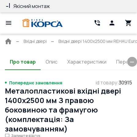
Якісний монтаж
Гарантія 10 ро
Головна
Вхідні двері
Вхідні двері 1400x2500 мм REHAU Euro
сторінка
Про товар
Опис
Характеристики
Перерізи
id товару
:
30915
Попереднє замовлення
Металопластикові вхідні двері
1400x2500 мм З правою
боковиною та фрамугою
(комплектація: За
замовчуванням)
Залиште відгук