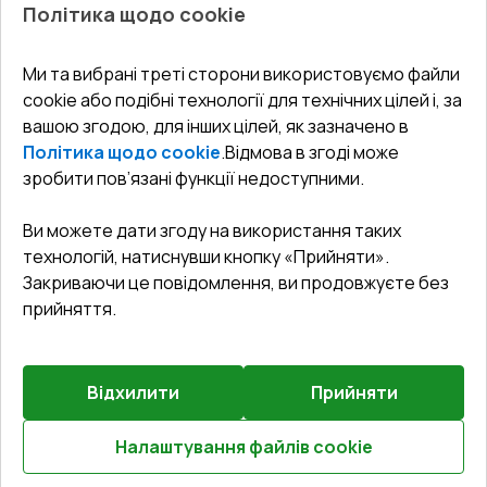
Балкони
Політика щодо cookie
СЕРВІС ТА ОБЛУГОВУВАННЯ:
Акції
Тераси
Доставка і Оплата
Блог
Ми та вибрані треті сторони використовуємо файли
КОНТАКТИ
cookie або подібні технології для технічних цілей і, за
Гарантія та Сервіс
Адреса гіпермаркета
вашою згодою, для інших цілей, як зазначено в
Офіс
:
Україна, м. Вінниця, вул. Келецька 60 кв. 61
Повернення товару
Як правильно заміряти вікна
Політика щодо cookie
.
Відмова в згоді може
Договір публічної оферти
undefined(undefined)
зробити пов’язані функції недоступними.
Співпраця з нами
i.mgr3@korsa.ua
Ви можете дати згоду на використання таких
технологій, натиснувши кнопку «Прийняти».
Закриваючи це повідомлення, ви продовжуєте без
прийняття.
Відхилити
Прийняти
©
2026
.
Всі права захищені
.
Сайт створено на платформі
Vitrager.com
.
Повідомити про проблему
?
Налаштування файлів cookie