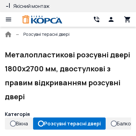
Якісний монтаж
Гарантія 10 ро
Головна
Розсувні терасні двері
сторінка
Металопластикові розсувні двері
1800x2700 мм, двостулкові з
правим відкриванням розсувні
двері
Категорія
Вікна
Розсувні терасні двері
Балконн