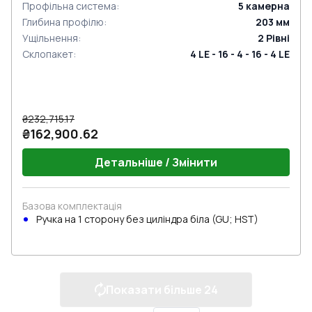
Профільна система
:
5
камерна
Глибина профілю
:
203
мм
Ущільнення
:
2
Рівні
Склопакет
:
4 LE - 16 - 4 - 16 - 4 LE
₴232,715.17
₴162,900.62
Детальніше / Змінити
Базова комплектація
Ручка на 1 сторону без циліндра біла (GU; HST)
Показати більше
24