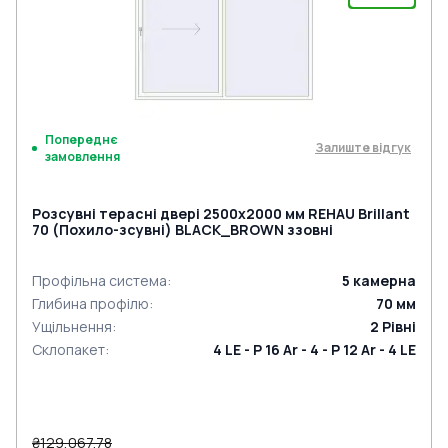
Попереднє
Залиште відгук
замовлення
Розсувні терасні двері 2500x2000 мм REHAU Brillant
70 (Похило-зсувні) BLACK_BROWN ззовні
Профільна система
:
5
камерна
Глибина профілю
:
70
мм
Ущільнення
:
2
Рівні
Склопакет
:
4 LE - P 16 Ar - 4 - P 12 Ar - 4 LE
₴129,067.78