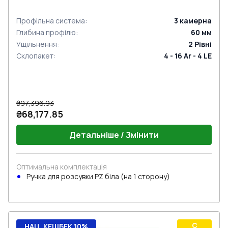
Профільна система
:
3
камерна
Глибина профілю
:
60
мм
Ущільнення
:
2
Рівні
Склопакет
:
4 - 16 Ar - 4 LE
₴97,396.93
₴68,177.85
Детальніше / Змінити
Оптимальна комплектація
Ручкa для розсувки PZ біла (на 1 сторону)
C
НАЦ. КЕШБЕК 10%