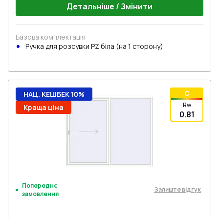
Детальніше / Змінити
Базова комплектація
Ручкa для розсувки PZ біла (на 1 сторону)
C
НАЦ. КЕШБЕК 10%
Rw
Краща ціна
0.81
Попереднє
Залиште відгук
замовлення