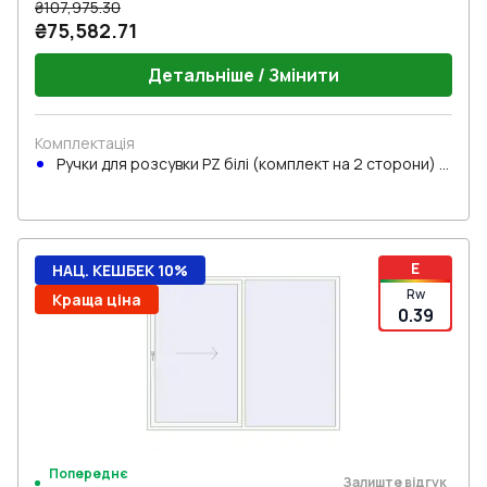
₴107,975.30
₴75,582.71
Детальніше / Змінити
Комплектація
Ручки для розсувки PZ білі (комплект на 2 сторони) з
циліндром
E
НАЦ. КЕШБЕК 10%
Rw
Краща ціна
0.39
Попереднє
Залиште відгук