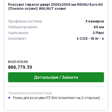
Розсувні терасні двері 2500x2000 мм REHAU Euro 60
(Похило-зсувні) WALNUT ззовні
Профільна система
:
3
камерна
Глибина профілю
:
60
мм
Ущільнення
:
2
Рівні
Склопакет
:
4 CGS - 16 Ar - 4
₴123,970.55
₴86,779.39
Детальніше / Змінити
Преміальна комплектація
Ручки для розсувки PZ білі (комплект на 2 сторони) з
циліндром