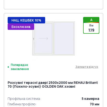
A
НАЦ. КЕШБЕК 10%
Rw
Ексклюзив
1.19
Попереднє
Залиште відгук
замовлення
Розсувні терасні двері 2500x2000 мм REHAU Brillant
70 (Похило-зсувні) GOLDEN OAK ззовні
Профільна система
:
5
камерна
Глибина профілю
:
70
мм