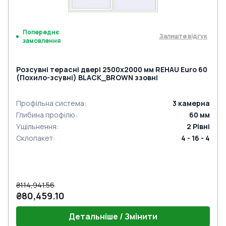
Попереднє
Залиште відгук
замовлення
Розсувні терасні двері 2500x2000 мм REHAU Euro 60
(Похило-зсувні) BLACK_BROWN ззовні
Профільна система
:
3
камерна
Глибина профілю
:
60
мм
Ущільнення
:
2
Рівні
Склопакет
:
4 - 16 - 4
₴114,941.56
₴80,459.10
Детальніше / Змінити