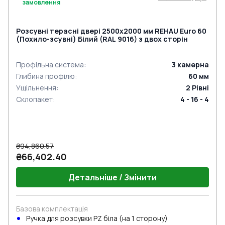
замовлення
Розсувні терасні двері 2500x2000 мм REHAU Euro 60
(Похило-зсувні) Білий (RAL 9016) з двох сторін
Профільна система
:
3
камерна
Глибина профілю
:
60
мм
Ущільнення
:
2
Рівні
Склопакет
:
4 - 16 - 4
₴94,860.57
₴66,402.40
Детальніше / Змінити
Базова комплектація
Ручкa для розсувки PZ біла (на 1 сторону)