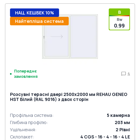
B
НАЦ. КЕШБЕК 10%
Rw
Найтепліша система
0.99
Попереднє
4
замовлення
Розсувні терасні двері 2500x2000 мм REHAU GENEO
HST Білий (RAL 9016) з двох сторін
Профільна система
:
5
камерна
Глибина профілю
:
203
мм
Ущільнення
:
2
Рівні
Склопакет
:
4 CGS - 16 - 4 - 16 - 4 LE