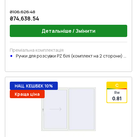
₴106,626.48
₴74,638.54
Детальніше / Змінити
Преміальна комплектація
Ручки для розсувки PZ білі (комплект на 2 сторони) з
циліндром
C
НАЦ. КЕШБЕК 10%
Rw
Краща ціна
0.81