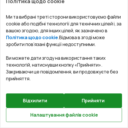
Політика щодо cookie
Попереднє
Ми та вибрані треті сторони використовуємо файли
3
замовлення
cookie або подібні технології для технічних цілей і, за
вашою згодою, для інших цілей, як зазначено в
Розсувні терасні двері 2500x2000 мм REHAU SYNEGO
Політика щодо cookie
.
Відмова в згоді може
SLIDE Білий (RAL 9016) з двох сторін
зробити пов’язані функції недоступними.
Профільна система
:
6
камерна
Ви можете дати згоду на використання таких
Глибина профілю
:
156
мм
технологій, натиснувши кнопку «Прийняти».
Ущільнення
:
2
Рівні
Закриваючи це повідомлення, ви продовжуєте без
Склопакет
:
4 CGS - 16 Ar - 4 - 14 Ar - 4 LE
прийняття.
Відхилити
Прийняти
₴107,465.57
₴75,225.91
Налаштування файлів cookie
Детальніше / Змінити
Розрахуй онлайн