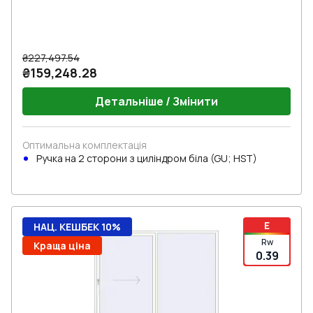
₴227,497.54
₴159,248.28
Детальніше / Змінити
Оптимальна комплектація
Ручка на 2 сторони з циліндром біла (GU; HST)
E
НАЦ. КЕШБЕК 10%
Rw
Краща ціна
0.39