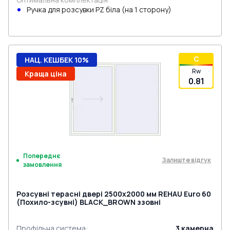
Ручкa для розсувки PZ біла (на 1 сторону)
C
НАЦ. КЕШБЕК 10%
Rw
Краща ціна
0.81
Попереднє
Залиште відгук
замовлення
Розсувні терасні двері 2500x2000 мм REHAU Euro 60
(Похило-зсувні) BLACK_BROWN ззовні
Профільна система
:
3
камерна