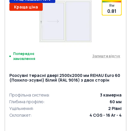
Rw
Краща ціна
0.81
Попереднє
Залиште відгук
замовлення
Розсувні терасні двері 2500x2000 мм REHAU Euro 60
(Похило-зсувні) Білий (RAL 9016) з двох сторін
Профільна система
:
3
камерна
Глибина профілю
:
60
мм
Ущільнення
:
2
Рівні
Склопакет
:
4 CGS - 16 Ar - 4