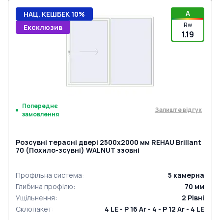
A
НАЦ. КЕШБЕК 10%
Rw
Ексклюзив
1.19
Попереднє
Залиште відгук
замовлення
Розсувні терасні двері 2500x2000 мм REHAU Brillant
70 (Похило-зсувні) WALNUT ззовні
Профільна система
:
5
камерна
Глибина профілю
:
70
мм
Ущільнення
:
2
Рівні
Склопакет
:
4 LE - P 16 Ar - 4 - P 12 Ar - 4 LE