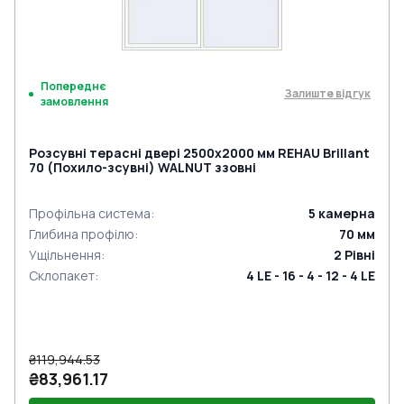
Попереднє
Залиште відгук
замовлення
Розсувні терасні двері 2500x2000 мм REHAU Brillant
70 (Похило-зсувні) WALNUT ззовні
Профільна система
:
5
камерна
Глибина профілю
:
70
мм
Ущільнення
:
2
Рівні
Склопакет
:
4 LE - 16 - 4 - 12 - 4 LE
₴119,944.53
₴83,961.17