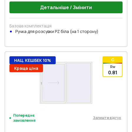
Детальніше / Змінити
Базова комплектація
Ручкa для розсувки PZ біла (на 1 сторону)
C
НАЦ. КЕШБЕК 10%
Rw
Краща ціна
0.81
Попереднє
Залиште відгук
замовлення