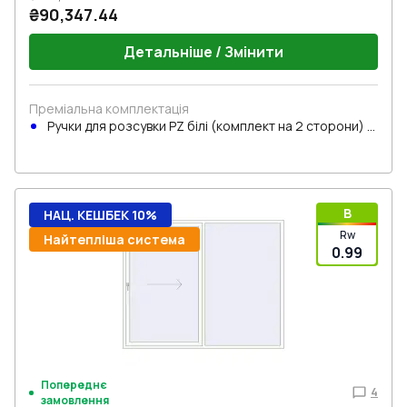
₴90,347.44
Детальніше / Змінити
Преміальна комплектація
Ручки для розсувки PZ білі (комплект на 2 сторони) з
циліндром
B
НАЦ. КЕШБЕК 10%
Rw
Найтепліша система
0.99
Попереднє
4
замовлення