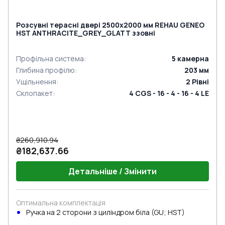
Розсувні терасні двері 2500x2000 мм REHAU GENEO
HST ANTHRACITE_GREY_GLATT ззовні
Профільна система
:
5
камерна
Глибина профілю
:
203
мм
Ущільнення
:
2
Рівні
Склопакет
:
4 CGS - 16 - 4 - 16 - 4 LE
₴260,910.94
₴182,637.66
Детальніше / Змінити
Оптимальна комплектація
Ручка на 2 сторони з циліндром біла (GU; HST)