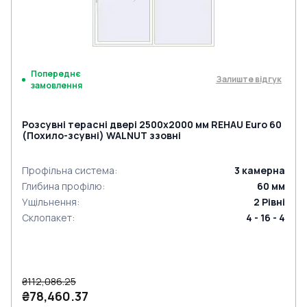
Попереднє
Залиште відгук
замовлення
Розсувні терасні двері 2500x2000 мм REHAU Euro 60
(Похило-зсувні) WALNUT ззовні
Профільна система
:
3
камерна
Глибина профілю
:
60
мм
Ущільнення
:
2
Рівні
Склопакет
:
4 - 16 - 4
₴112,086.25
₴78,460.37