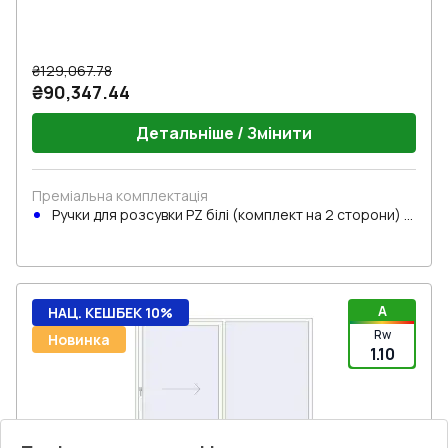
₴129,067.78
₴90,347.44
Детальніше / Змінити
Преміальна комплектація
Ручки для розсувки PZ білі (комплект на 2 сторони) з
циліндром
A
НАЦ. КЕШБЕК 10%
Rw
Новинка
1.10