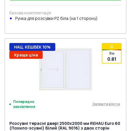
Базова комплектація
Ручкa для розсувки PZ біла (на 1 сторону)
C
НАЦ. КЕШБЕК 10%
Rw
Краща ціна
0.81
Попереднє
Залиште відгук
замовлення
Розсувні терасні двері 2500x2000 мм REHAU Euro 60
(Похило-зсувні) Білий (RAL 9016) з двох сторін