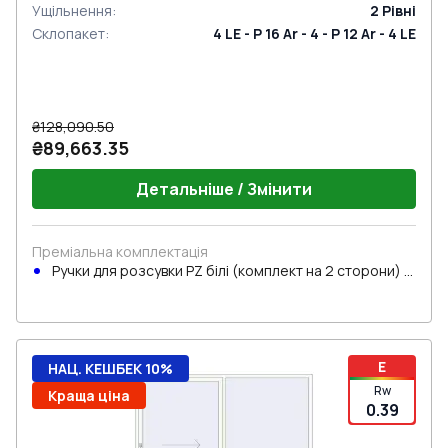
Ущільнення
:
2
Рівні
Склопакет
:
4 LE - P 16 Ar - 4 - P 12 Ar - 4 LE
₴128,090.50
₴89,663.35
Детальніше / Змінити
Преміальна комплектація
Ручки для розсувки PZ білі (комплект на 2 сторони) з
циліндром
E
НАЦ. КЕШБЕК 10%
Rw
Краща ціна
0.39