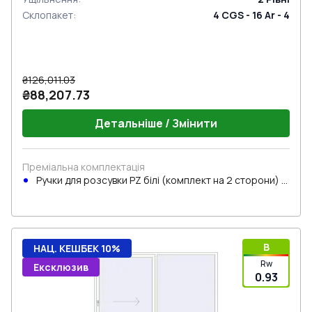
Склопакет
:
4 CGS - 16 Ar - 4
₴126,011.03
₴88,207.73
Детальніше / Змінити
Преміальна комплектація
Ручки для розсувки PZ білі (комплект на 2 сторони) з
циліндром
B
НАЦ. КЕШБЕК 10%
Rw
Ексклюзив
0.93