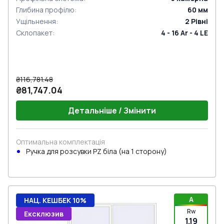
Глибина профілю
:
60
мм
Ущільнення
:
2
Рівні
Склопакет
:
4 - 16 Ar - 4 LE
₴116,781.48
₴81,747.04
Детальніше / Змінити
Оптимальна комплектація
Ручкa для розсувки PZ біла (на 1 сторону)
A
НАЦ. КЕШБЕК 10%
Rw
Ексклюзив
1.19