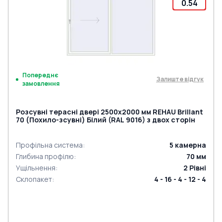
0.54
Попереднє
Залиште відгук
замовлення
Розсувні терасні двері 2500x2000 мм REHAU Brillant
70 (Похило-зсувні) Білий (RAL 9016) з двох сторін
Профільна система
:
5
камерна
Глибина профілю
:
70
мм
Ущільнення
:
2
Рівні
Склопакет
:
4 - 16 - 4 - 12 - 4