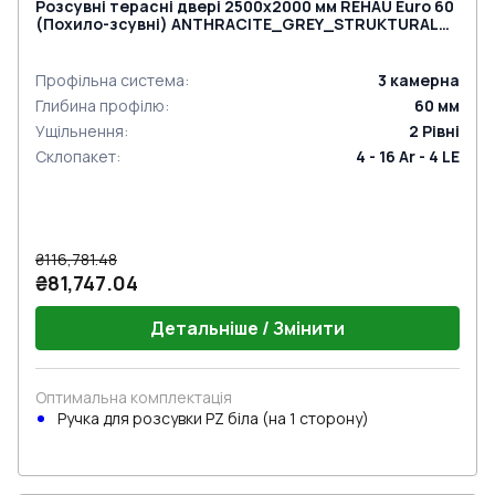
Розсувні терасні двері 2500x2000 мм REHAU Euro 60
(Похило-зсувні) ANTHRACITE_GREY_STRUKTURAL
ззовні
Профільна система
:
3
камерна
Глибина профілю
:
60
мм
Ущільнення
:
2
Рівні
Склопакет
:
4 - 16 Ar - 4 LE
₴116,781.48
₴81,747.04
Детальніше / Змінити
Оптимальна комплектація
Ручкa для розсувки PZ біла (на 1 сторону)