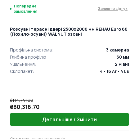
Попереднє
Залиште відгук
замовлення
Розсувні терасні двері 2500x2000 мм REHAU Euro 60
(Похило-зсувні) WALNUT ззовні
Профільна система
:
3
камерна
Глибина профілю
:
60
мм
Ущільнення
:
2
Рівні
Склопакет
:
4 - 16 Ar - 4 LE
₴114,741.00
₴80,318.70
Детальніше / Змінити
Оптимальна комплектація