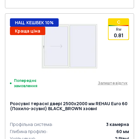
C
НАЦ. КЕШБЕК 10%
Rw
Краща ціна
0.81
Попереднє
Залиште відгук
замовлення
Розсувні терасні двері 2500x2000 мм REHAU Euro 60
(Похило-зсувні) BLACK_BROWN ззовні
Профільна система
:
3
камерна
Глибина профілю
:
60
мм
Ущільнення
:
2
Рівні