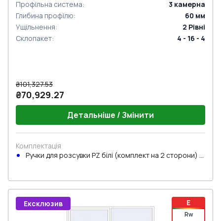
Профільна система
:
3
камерна
Глибина профілю
:
60
мм
Ущільнення
:
2
Рівні
Склопакет
:
4 - 16 - 4
₴101,327.53
₴70,929.27
Детальніше / Змінити
Комплектація
Ручки для розсувки PZ білі (комплект на 2 сторони) з
циліндром
E
Ексклюзив
Rw