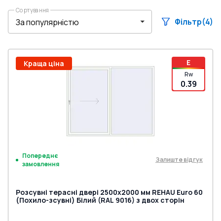
Сортування
Фільтр
(4)
E
Краща ціна
Rw
0.39
Попереднє
Залиште відгук
замовлення
Розсувні терасні двері 2500x2000 мм REHAU Euro 60
(Похило-зсувні) Білий (RAL 9016) з двох сторін