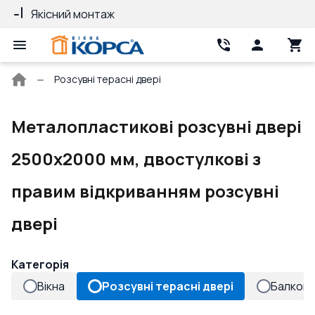
Якісний монтаж
Гарантія 10 ро
Головна
Розсувні терасні двері
сторінка
Металопластикові розсувні двері
2500x2000 мм, двостулкові з
правим відкриванням розсувні
двері
Категорія
Вікна
Розсувні терасні двері
Балконн