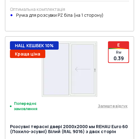
Оптимальна комплектація
Ручкa для розсувки PZ біла (на 1 сторону)
E
НАЦ. КЕШБЕК 10%
Rw
Краща ціна
0.39
Попереднє
Залиште відгук
замовлення
Розсувні терасні двері 2000x2000 мм REHAU Euro 60
(Похило-зсувні) Білий (RAL 9016) з двох сторін