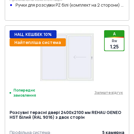
Ручки для розсувки PZ білі (комплект на 2 сторони) з
циліндром
A
НАЦ. КЕШБЕК 10%
Rw
Найтепліша система
1.25
Попереднє
Залиште відгук
замовлення
Розсувні терасні двері 2400x2100 мм REHAU GENEO
HST Білий (RAL 9016) з двох сторін
Профільна система
:
5
камерна