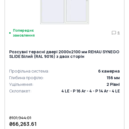
Попереднє
6
замовлення
Розсувні терасні двері 2000x2100 мм REHAU SYNEGO
SLIDE Білий (RAL 9016) з двох сторін
Профільна система
:
6
камерна
Глибина профілю
:
156
мм
Ущільнення
:
2
Рівні
Склопакет
:
4 LE - P 16 Ar - 4 - P 14 Ar - 4 LE
₴101,944.01
₴66,263.61