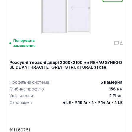
Попереднє
6
замовлення
Розсувні терасні двері 2000x2100 мм REHAU SYNEGO
SLIDE ANTHRACITE_GREY_STRUKTURAL ззовні
Профільна система
:
6
камерна
Глибина профілю
:
156
мм
Ущільнення
:
2
Рівні
Склопакет
:
4 LE - P 16 Ar - 4 - P 14 Ar - 4 LE
₴111,697.51