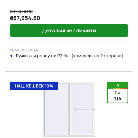
₴97,078.00
₴67,954.60
Детальніше / Змінити
Комплектація
Ручки для розсувки PZ білі (комплект на 2 сторони) з
циліндром
A
НАЦ. КЕШБЕК 10%
Rw
1.15