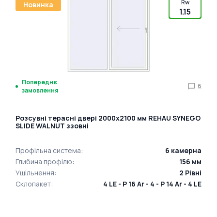
Rw
Новинка
1.15
Попереднє
6
замовлення
Розсувні терасні двері 2000x2100 мм REHAU SYNEGO
SLIDE WALNUT ззовні
Профільна система
:
6
камерна
Глибина профілю
:
156
мм
Ущільнення
:
2
Рівні
Склопакет
:
4 LE - P 16 Ar - 4 - P 14 Ar - 4 LE