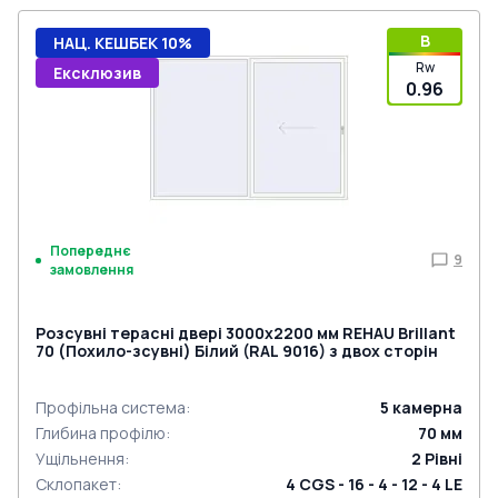
B
НАЦ. КЕШБЕК 10%
Rw
Ексклюзив
0.96
Попереднє
9
замовлення
Розсувні терасні двері 3000x2200 мм REHAU Brillant
70 (Похило-зсувні) Білий (RAL 9016) з двох сторін
Профільна система
:
5
камерна
Глибина профілю
:
70
мм
Ущільнення
:
2
Рівні
Склопакет
:
4 CGS - 16 - 4 - 12 - 4 LE