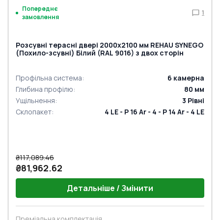
Попереднє
1
замовлення
Розсувні терасні двері 2000x2100 мм REHAU SYNEGO
(Похило-зсувні) Білий (RAL 9016) з двох сторін
Профільна система
:
6
камерна
Глибина профілю
:
80
мм
Ущільнення
:
3
Рівні
Склопакет
:
4 LE - P 16 Ar - 4 - P 14 Ar - 4 LE
₴117,089.46
₴81,962.62
Детальніше / Змінити
Преміальна комплектація