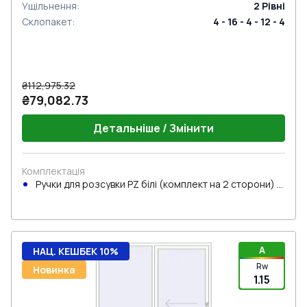
Ущільнення
:
2
Рівні
Склопакет
:
4 - 16 - 4 - 12 - 4
₴112,975.32
₴79,082.73
Детальніше / Змінити
Комплектація
Ручки для розсувки PZ білі (комплект на 2 сторони) з
циліндром
A
НАЦ. КЕШБЕК 10%
Rw
Новинка
1.15