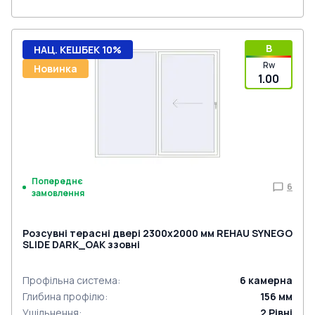
B
НАЦ. КЕШБЕК 10%
Rw
Новинка
1.00
Попереднє
6
замовлення
Розсувні терасні двері 2300x2000 мм REHAU SYNEGO
SLIDE DARK_OAK ззовні
Профільна система
:
6
камерна
Глибина профілю
:
156
мм
Ущільнення
:
2
Рівні