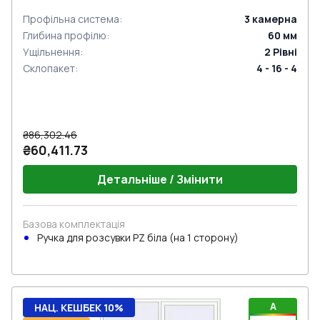
Профільна система
:
3
камерна
Глибина профілю
:
60
мм
Ущільнення
:
2
Рівні
Склопакет
:
4 - 16 - 4
₴86,302.46
₴60,411.73
Детальніше / Змінити
Базова комплектація
Ручкa для розсувки PZ біла (на 1 сторону)
A
НАЦ. КЕШБЕК 10%