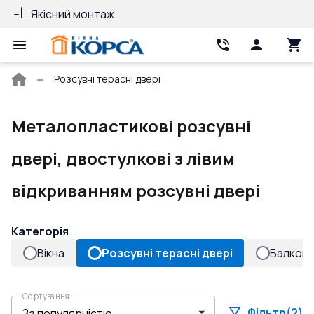
Якісний монтаж
Гарантія 10 ро
Головна
Розсувні терасні двері
сторінка
Металопластикові розсувні
двері, двостулкові з лівим
відкриванням розсувні двері
Категорія
Вікна
Розсувні терасні двері
Балконн
Сортування
Фільтр
(2)