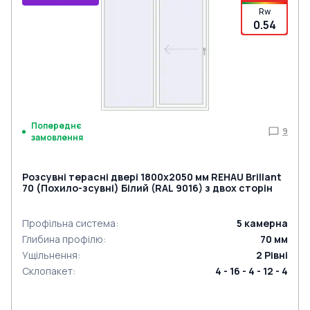
Rw
0.54
Попереднє
9
замовлення
Розсувні терасні двері 1800x2050 мм REHAU Brillant
70 (Похило-зсувні) Білий (RAL 9016) з двох сторін
Профільна система
:
5
камерна
Глибина профілю
:
70
мм
Ущільнення
:
2
Рівні
Склопакет
:
4 - 16 - 4 - 12 - 4