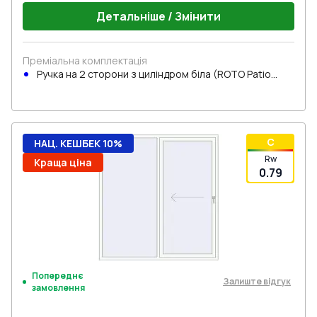
Детальніше / Змінити
Преміальна комплектація
Ручка на 2 сторони з циліндром біла (ROTO Patio
Inowa)
C
НАЦ. КЕШБЕК 10%
Rw
Краща ціна
0.79
Попереднє
Залиште відгук
замовлення