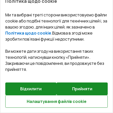
Політика щодо cookie
Попереднє
9
замовлення
Ми та вибрані треті сторони використовуємо файли
Розсувні терасні двері 2000x2100 мм REHAU Brillant
cookie або подібні технології для технічних цілей і, за
70 (Похило-зсувні) Білий (RAL 9016) з двох сторін
вашою згодою, для інших цілей, як зазначено в
Політика щодо cookie
.
Відмова в згоді може
Профільна система
:
5
камерна
зробити пов’язані функції недоступними.
Глибина профілю
:
70
мм
Ущільнення
:
2
Рівні
Ви можете дати згоду на використання таких
Склопакет
:
4 - 16 - 4 - 12 - 4
технологій, натиснувши кнопку «Прийняти».
Закриваючи це повідомлення, ви продовжуєте без
прийняття.
₴99,253.65
₴69,477.55
Відхилити
Прийняти
Детальніше / Змінити
Налаштування файлів cookie
Розрахуй онлайн
Комплектація