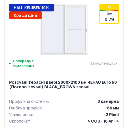
C
НАЦ. КЕШБЕК 10%
Rw
Краща ціна
0.79
Попереднє
Залиште відгук
замовлення
Розсувні терасні двері 2000x2100 мм REHAU Euro 60
(Похило-зсувні) BLACK_BROWN ззовні
Профільна система
:
3
камерна
Глибина профілю
:
60
мм
Ущільнення
:
2
Рівні
Склопакет
:
4 CGS - 16 Ar - 4