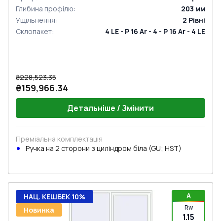
Глибина профілю
:
203
мм
Ущільнення
:
2
Рівні
Склопакет
:
4 LE - P 16 Ar - 4 - P 16 Ar - 4 LE
₴228,523.35
₴159,966.34
Детальніше / Змінити
Преміальна комплектація
Ручка на 2 сторони з циліндром біла (GU; HST)
A
НАЦ. КЕШБЕК 10%
Rw
Новинка
1.15