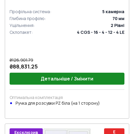
Профільна система
:
5
камерна
Глибина профілю
:
70
мм
Ущільнення
:
2
Рівні
Склопакет
:
4 CGS - 16 - 4 - 12 - 4 LE
₴126,901.79
₴88,831.25
Детальніше / Змінити
Оптимальна комплектація
Ручкa для розсувки PZ біла (на 1 сторону)
E
Ексклюзив