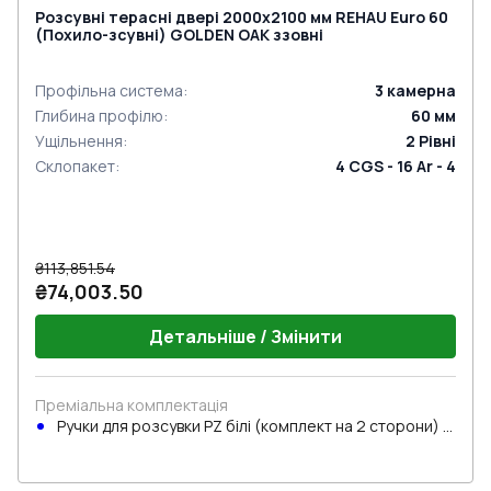
Розсувні терасні двері 2000x2100 мм REHAU Euro 60
(Похило-зсувні) GOLDEN OAK ззовні
Профільна система
:
3
камерна
Глибина профілю
:
60
мм
Ущільнення
:
2
Рівні
Склопакет
:
4 CGS - 16 Ar - 4
₴113,851.54
₴74,003.50
Детальніше / Змінити
Преміальна комплектація
Ручки для розсувки PZ білі (комплект на 2 сторони) з
циліндром