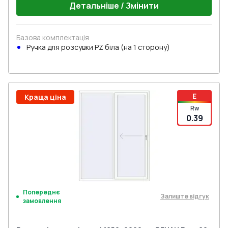
Детальніше / Змінити
Базова комплектація
Ручкa для розсувки PZ біла (на 1 сторону)
E
Краща ціна
Rw
0.39
Попереднє
Залиште відгук
замовлення