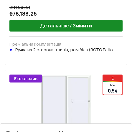
₴111,697.51
₴78,188.26
Детальніше / Змінити
Преміальна комплектація
Ручка на 2 сторони з циліндром біла (ROTO Patio
Inowa)
E
Ексклюзив
Rw
0.54