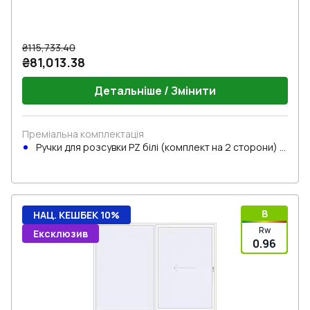
₴115,733.40
₴81,013.38
Детальніше / Змінити
Преміальна комплектація
Ручки для розсувки PZ білі (комплект на 2 сторони) з
циліндром
B
НАЦ. КЕШБЕК 10%
Rw
Ексклюзив
0.96