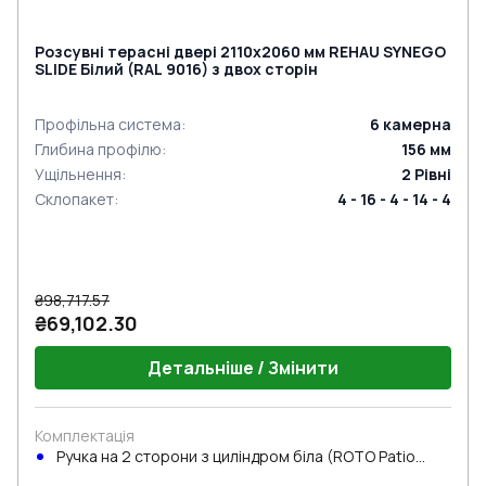
Розсувні терасні двері 2110x2060 мм REHAU SYNEGO
SLIDE Білий (RAL 9016) з двох сторін
Профільна система
:
6
камерна
Глибина профілю
:
156
мм
Ущільнення
:
2
Рівні
Склопакет
:
4 - 16 - 4 - 14 - 4
₴98,717.57
₴69,102.30
Детальніше / Змінити
Комплектація
Ручка на 2 сторони з циліндром біла (ROTO Patio
Inowa)