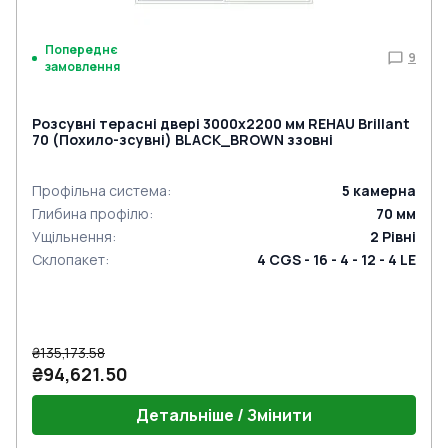
Попереднє
9
замовлення
Розсувні терасні двері 3000x2200 мм REHAU Brillant
70 (Похило-зсувні) BLACK_BROWN ззовні
Профільна система
:
5
камерна
Глибина профілю
:
70
мм
Ущільнення
:
2
Рівні
Склопакет
:
4 CGS - 16 - 4 - 12 - 4 LE
₴135,173.58
₴94,621.50
Детальніше / Змінити