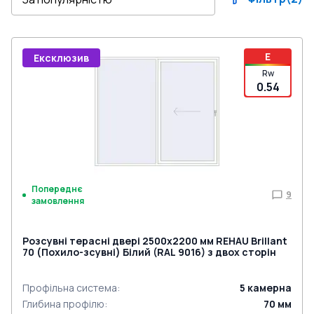
E
Ексклюзив
Rw
0.54
Попереднє
9
замовлення
Розсувні терасні двері 2500x2200 мм REHAU Brillant
70 (Похило-зсувні) Білий (RAL 9016) з двох сторін
Профільна система
:
5
камерна
Глибина профілю
:
70
мм