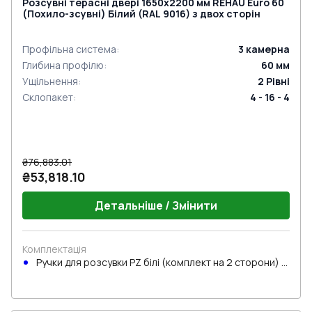
Розсувні терасні двері 1650x2200 мм REHAU Euro 60
(Похило-зсувні) Білий (RAL 9016) з двох сторін
Профільна система
:
3
камерна
Глибина профілю
:
60
мм
Ущільнення
:
2
Рівні
Склопакет
:
4 - 16 - 4
₴76,883.01
₴53,818.10
Детальніше / Змінити
Комплектація
Ручки для розсувки PZ білі (комплект на 2 сторони) з
циліндром