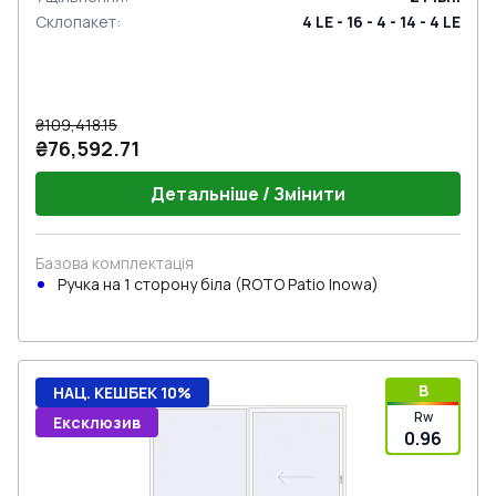
Склопакет
:
4 LE - 16 - 4 - 14 - 4 LE
₴109,418.15
₴76,592.71
Детальніше / Змінити
Базова комплектація
Ручка на 1 сторону біла (ROTO Patio Inowa)
B
НАЦ. КЕШБЕК 10%
Rw
Ексклюзив
0.96