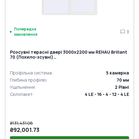
Попереднє
9
замовлення
Розсувні терасні двері 3000x2200 мм REHAU Brillant
70 (Похило-зсувні)
ANTHRACITE_GREY_STRUKTURAL ззовні
Профільна система
:
5
камерна
Глибина профілю
:
70
мм
Ущільнення
:
2
Рівні
Склопакет
:
4 LE - 16 - 4 - 12 - 4 LE
₴131,431.06
₴92,001.73