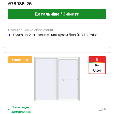
₴78,188.26
Детальніше / Змінити
Преміальна комплектація
Ручка на 2 сторони з циліндром біла (ROTO Patio
Inowa)
E
Новинка
Rw
0.54
Попереднє
6
замовлення