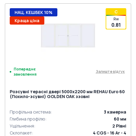
C
НАЦ. КЕШБЕК 10%
Rw
Краща ціна
0.81
Попереднє
Залиште відгук
замовлення
Розсувні терасні двері 5000x2200 мм REHAU Euro 60
(Похило-зсувні) GOLDEN OAK ззовні
Профільна система
:
3
камерна
Глибина профілю
:
60
мм
Ущільнення
:
2
Рівні
Склопакет
:
4 CGS - 16 Ar - 4