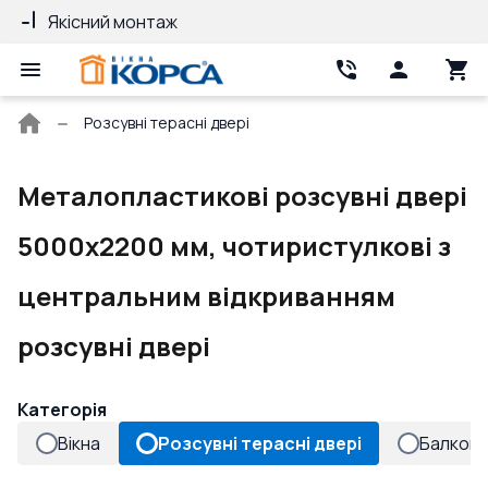
Якісний монтаж
Гарантія 10 ро
Головна
Розсувні терасні двері
сторінка
Металопластикові розсувні двері
5000x2200 мм, чотиристулкові з
центральним відкриванням
розсувні двері
Категорія
Вікна
Розсувні терасні двері
Балконн