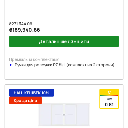
₴271,344.09
₴189,940.86
Детальніше / Змінити
Преміальна комплектація
Ручки для розсувки PZ білі (комплект на 2 сторони) з
циліндром
C
НАЦ. КЕШБЕК 10%
Rw
Краща ціна
0.81