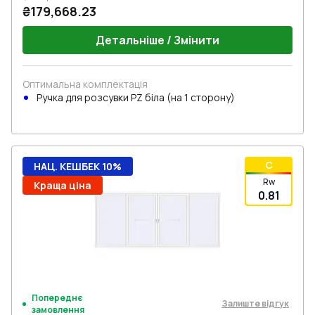
₴179,668.23
Детальніше / Змінити
Оптимальна комплектація
Ручкa для розсувки PZ біла (на 1 сторону)
C
НАЦ. КЕШБЕК 10%
Rw
Краща ціна
0.81
Попереднє
Залиште відгук
замовлення