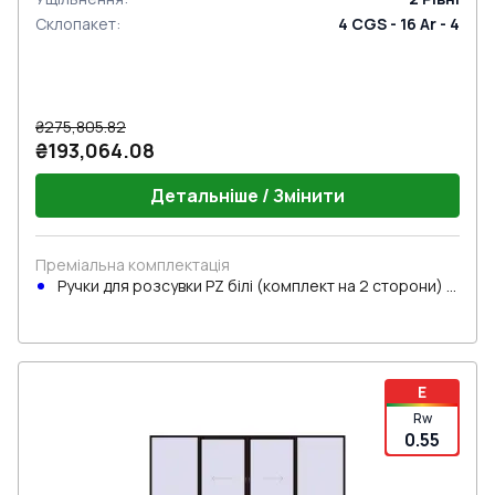
Склопакет
:
4 CGS - 16 Ar - 4
₴275,805.82
₴193,064.08
Детальніше / Змінити
Преміальна комплектація
Ручки для розсувки PZ білі (комплект на 2 сторони) з
циліндром
E
Rw
0.55