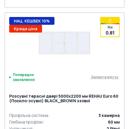
C
НАЦ. КЕШБЕК 10%
Rw
Краща ціна
0.81
Попереднє
Залиште відгук
замовлення
Розсувні терасні двері 5000x2200 мм REHAU Euro 60
(Похило-зсувні) BLACK_BROWN ззовні
Профільна система
:
3
камерна
Глибина профілю
:
60
мм
Ущільнення
:
2
Рівні