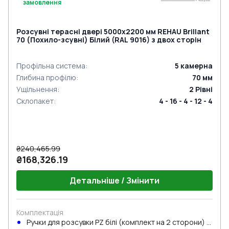
замовлення
Розсувні терасні двері 5000x2200 мм REHAU Brillant
70 (Похило-зсувні) Білий (RAL 9016) з двох сторін
Профільна система
:
5
камерна
Глибина профілю
:
70
мм
Ущільнення
:
2
Рівні
Склопакет
:
4 - 16 - 4 - 12 - 4
₴240,465.99
₴168,326.19
Детальніше / Змінити
Комплектація
Ручки для розсувки PZ білі (комплект на 2 сторони) з