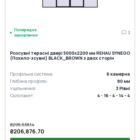
Попереднє
3
замовлення
Розсувні терасні двері 5000x2200 мм REHAU SYNEGO
(Похило-зсувні) BLACK_BROWN з двох сторін
Профільна система
:
6
камерна
Глибина профілю
:
80
мм
Ущільнення
:
3
Рівні
Склопакет
:
4 - 16 - 4 - 14 - 4
₴295,538.14
₴206,876.70