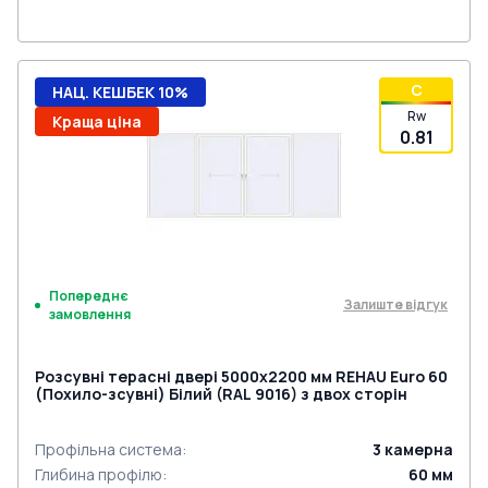
циліндром
C
НАЦ. КЕШБЕК 10%
Rw
Краща ціна
0.81
Попереднє
Залиште відгук
замовлення
Розсувні терасні двері 5000x2200 мм REHAU Euro 60
(Похило-зсувні) Білий (RAL 9016) з двох сторін
Профільна система
:
3
камерна
Глибина профілю
:
60
мм