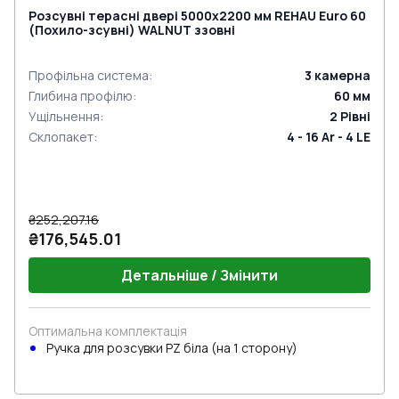
Розсувні терасні двері 5000x2200 мм REHAU Euro 60
(Похило-зсувні) WALNUT ззовні
Профільна система
:
3
камерна
Глибина профілю
:
60
мм
Ущільнення
:
2
Рівні
Склопакет
:
4 - 16 Ar - 4 LE
₴252,207.16
₴176,545.01
Детальніше / Змінити
Оптимальна комплектація
Ручкa для розсувки PZ біла (на 1 сторону)