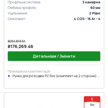
Профільна система
:
3
камерна
Глибина профілю
:
60
мм
Ущільнення
:
2
Рівні
Склопакет
:
4 CGS - 16 Ar - 4
₴251,813.51
₴176,269.46
Детальніше / Змінити
Преміальна комплектація
Ручки для розсувки PZ білі (комплект на 2 сторони) з
циліндром
E
Rw