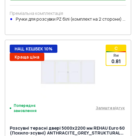
Преміальна комплектація
Ручки для розсувки PZ білі (комплект на 2 сторони) з
циліндром
C
НАЦ. КЕШБЕК 10%
Rw
Краща ціна
0.81
Попереднє
Залиште відгук
замовлення
Розсувні терасні двері 5000x2200 мм REHAU Euro 60
(Похило-зсувні) ANTHRACITE_GREY_STRUKTURAL