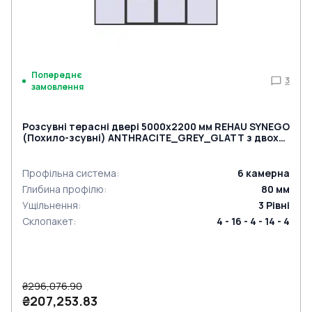
Попереднє
3
замовлення
Розсувні терасні двері 5000x2200 мм REHAU SYNEGO
(Похило-зсувні) ANTHRACITE_GREY_GLATT з двох
сторін
Профільна система
:
6
камерна
Глибина профілю
:
80
мм
Ущільнення
:
3
Рівні
Склопакет
:
4 - 16 - 4 - 14 - 4
₴296,076.90
₴207,253.83