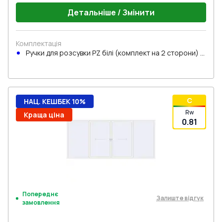
Детальніше / Змінити
Комплектація
Ручки для розсувки PZ білі (комплект на 2 сторони) з
циліндром
C
НАЦ. КЕШБЕК 10%
Rw
Краща ціна
0.81
Попереднє
Залиште відгук
замовлення