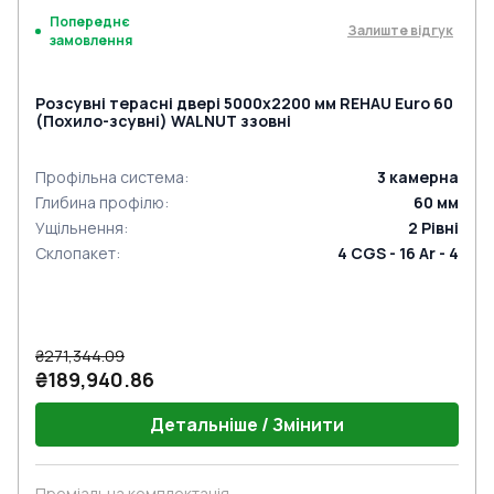
Попереднє
Залиште відгук
замовлення
Розсувні терасні двері 5000x2200 мм REHAU Euro 60
(Похило-зсувні) WALNUT ззовні
Профільна система
:
3
камерна
Глибина профілю
:
60
мм
Ущільнення
:
2
Рівні
Склопакет
:
4 CGS - 16 Ar - 4
₴271,344.09
₴189,940.86
Детальніше / Змінити
Преміальна комплектація