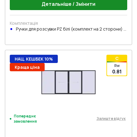
Детальніше / Змінити
Комплектація
Ручки для розсувки PZ білі (комплект на 2 сторони) з
циліндром
C
НАЦ. КЕШБЕК 10%
Rw
Краща ціна
0.81
Попереднє
Залиште відгук
замовлення