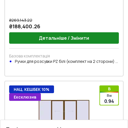
₴269,143.22
₴188,400.26
Детальніше / Змінити
Базова комплектація
Ручки для розсувки PZ білі (комплект на 2 сторони) з
циліндром
B
НАЦ. КЕШБЕК 10%
Rw
Ексклюзив
0.94