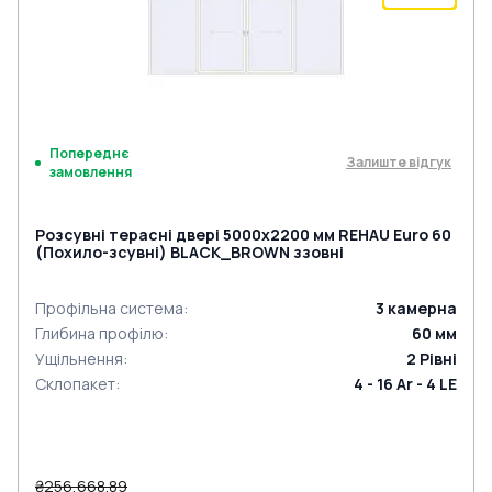
Попереднє
Залиште відгук
замовлення
Розсувні терасні двері 5000x2200 мм REHAU Euro 60
(Похило-зсувні) BLACK_BROWN ззовні
Профільна система
:
3
камерна
Глибина профілю
:
60
мм
Ущільнення
:
2
Рівні
Склопакет
:
4 - 16 Ar - 4 LE
₴256,668.89