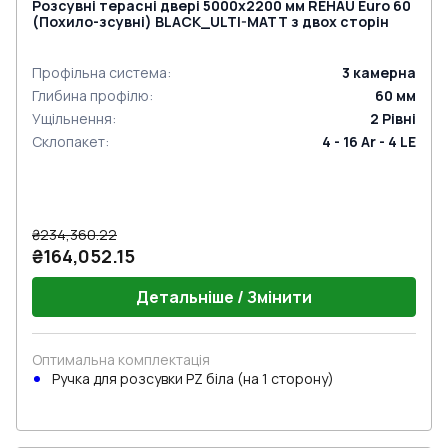
Розсувні терасні двері 5000x2200 мм REHAU Euro 60
(Похило-зсувні) BLACK_ULTI-MATT з двох сторін
Профільна система
:
3
камерна
Глибина профілю
:
60
мм
Ущільнення
:
2
Рівні
Склопакет
:
4 - 16 Ar - 4 LE
₴234,360.22
₴164,052.15
Детальніше / Змінити
Оптимальна комплектація
Ручкa для розсувки PZ біла (на 1 сторону)