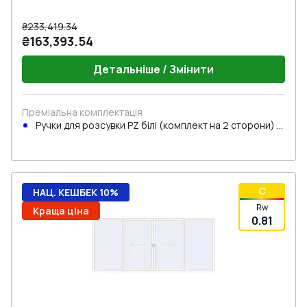
₴233,419.34
₴163,393.54
Детальніше / Змінити
Преміальна комплектація
Ручки для розсувки PZ білі (комплект на 2 сторони) з
циліндром
C
НАЦ. КЕШБЕК 10%
Rw
Краща ціна
0.81