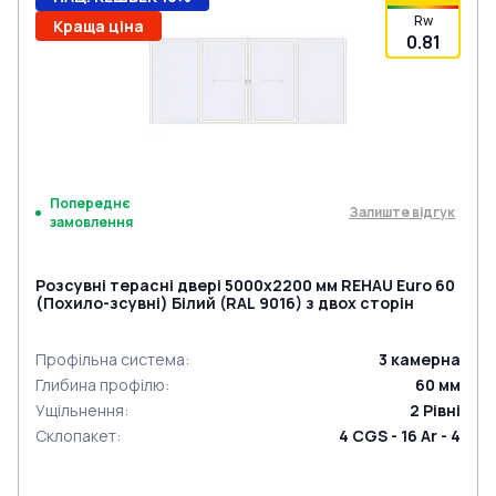
Rw
Краща ціна
0.81
Попереднє
Залиште відгук
замовлення
Розсувні терасні двері 5000x2200 мм REHAU Euro 60
(Похило-зсувні) Білий (RAL 9016) з двох сторін
Профільна система
:
3
камерна
Глибина профілю
:
60
мм
Ущільнення
:
2
Рівні
Склопакет
:
4 CGS - 16 Ar - 4