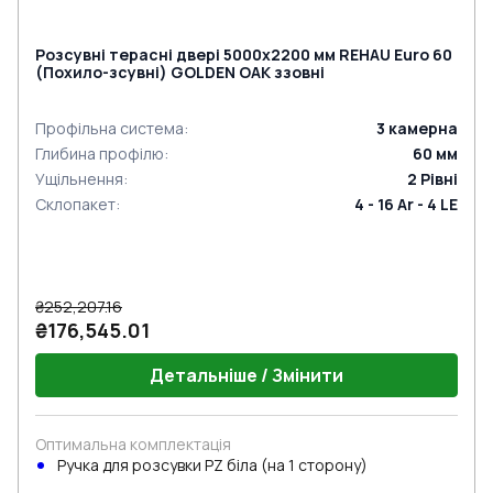
Розсувні терасні двері 5000x2200 мм REHAU Euro 60
(Похило-зсувні) GOLDEN OAK ззовні
Профільна система
:
3
камерна
Глибина профілю
:
60
мм
Ущільнення
:
2
Рівні
Склопакет
:
4 - 16 Ar - 4 LE
₴252,207.16
₴176,545.01
Детальніше / Змінити
Оптимальна комплектація
Ручкa для розсувки PZ біла (на 1 сторону)