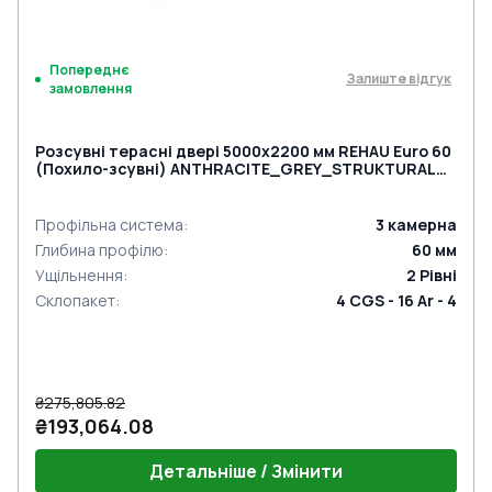
Попереднє
Залиште відгук
замовлення
Розсувні терасні двері 5000x2200 мм REHAU Euro 60
(Похило-зсувні) ANTHRACITE_GREY_STRUKTURAL
ззовні
Профільна система
:
3
камерна
Глибина профілю
:
60
мм
Ущільнення
:
2
Рівні
Склопакет
:
4 CGS - 16 Ar - 4
₴275,805.82
₴193,064.08
Детальніше / Змінити