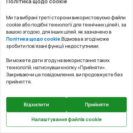
Політика щодо cookie
Попереднє
Ми та вибрані треті сторони використовуємо файли
Залиште відгук
замовлення
cookie або подібні технології для технічних цілей і, за
вашою згодою, для інших цілей, як зазначено в
Розсувні терасні двері 5000x2200 мм REHAU Brillant
Політика щодо cookie
.
Відмова в згоді може
70 (Похило-зсувні) WALNUT з двох сторін
зробити пов’язані функції недоступними.
Профільна система
:
5
камерна
Ви можете дати згоду на використання таких
Глибина профілю
:
70
мм
технологій, натиснувши кнопку «Прийняти».
Ущільнення
:
2
Рівні
Закриваючи це повідомлення, ви продовжуєте без
Склопакет
:
4 LE - 16 - 4 - 12 - 4 LE
прийняття.
Відхилити
Прийняти
₴258,838.42
₴181,186.90
Налаштування файлів cookie
Детальніше / Змінити
Розрахуй онлайн