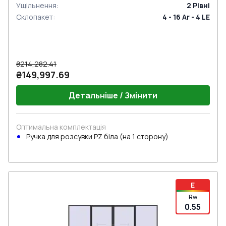
Ущільнення
:
2
Рівні
Склопакет
:
4 - 16 Ar - 4 LE
₴214,282.41
₴149,997.69
Детальніше / Змінити
Оптимальна комплектація
Ручкa для розсувки PZ біла (на 1 сторону)
E
Rw
0.55