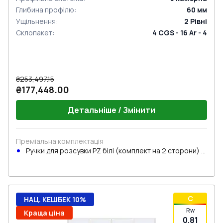
Глибина профілю
:
60
мм
Ущільнення
:
2
Рівні
Склопакет
:
4 CGS - 16 Ar - 4
₴253,497.15
₴177,448.00
Детальніше / Змінити
Преміальна комплектація
Ручки для розсувки PZ білі (комплект на 2 сторони) з
циліндром
C
НАЦ. КЕШБЕК 10%
Rw
Краща ціна
0.81