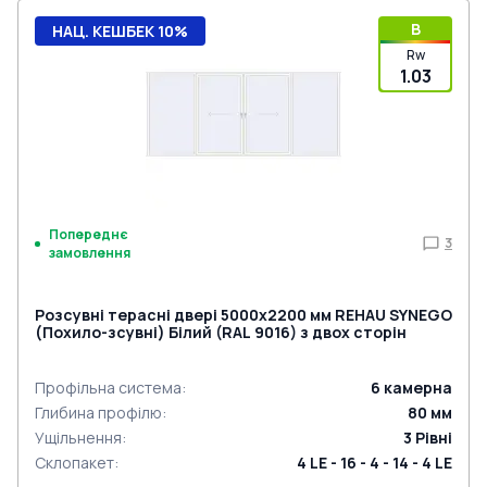
B
НАЦ. КЕШБЕК 10%
Rw
1.03
Попереднє
3
замовлення
Розсувні терасні двері 5000x2200 мм REHAU SYNEGO
(Похило-зсувні) Білий (RAL 9016) з двох сторін
Профільна система
:
6
камерна
Глибина профілю
:
80
мм
Ущільнення
:
3
Рівні
Склопакет
:
4 LE - 16 - 4 - 14 - 4 LE