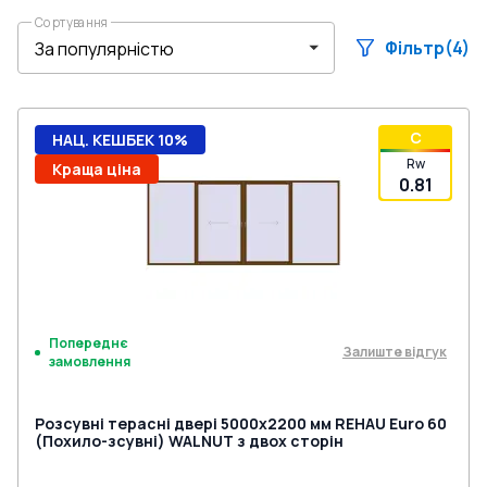
Сортування
Фільтр
(4)
C
НАЦ. КЕШБЕК 10%
Rw
Краща ціна
0.81
Попереднє
Залиште відгук
замовлення
Розсувні терасні двері 5000x2200 мм REHAU Euro 60
(Похило-зсувні) WALNUT з двох сторін