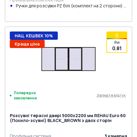
Ручки для розсувки PZ білі (комплект на 2 сторони) з
циліндром
C
НАЦ. КЕШБЕК 10%
Rw
Краща ціна
0.81
Попереднє
Залиште відгук
замовлення
Розсувні терасні двері 5000x2200 мм REHAU Euro 60
(Похило-зсувні) BLACK_BROWN з двох сторін
Профільна система
:
3
камерна