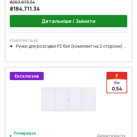
₴263,873.34
₴184,711.34
Детальніше / Змінити
Комплектація
Ручки для розсувки PZ білі (комплект на 2 сторони) з
циліндром
E
Ексклюзив
Rw
0.54
Попереднє
Залиште відгук