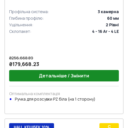
ззовні
Профільна система
:
3
камерна
Глибина профілю
:
60
мм
Ущільнення
:
2
Рівні
Склопакет
:
4 - 16 Ar - 4 LE
₴256,668.89
₴179,668.23
Детальніше / Змінити
Оптимальна комплектація
Ручкa для розсувки PZ біла (на 1 сторону)
C
НАЦ. КЕШБЕК 10%