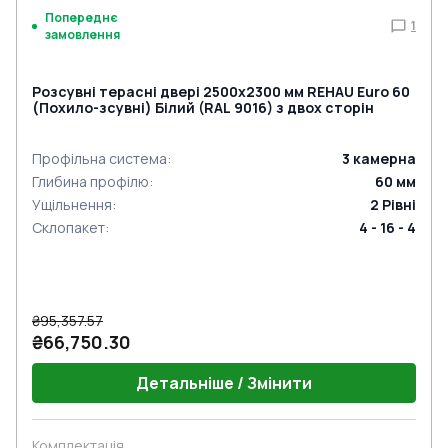
Попереднє
1
замовлення
Розсувні терасні двері 2500x2300 мм REHAU Euro 60
(Похило-зсувні) Білий (RAL 9016) з двох сторін
Профільна система
:
3
камерна
Глибина профілю
:
60
мм
Ущільнення
:
2
Рівні
Склопакет
:
4 - 16 - 4
₴95,357.57
₴66,750.30
Детальніше / Змінити
Комплектація