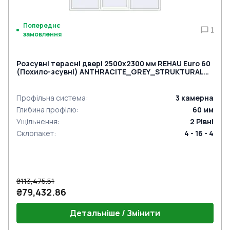
Попереднє
1
замовлення
Розсувні терасні двері 2500x2300 мм REHAU Euro 60
(Похило-зсувні) ANTHRACITE_GREY_STRUKTURAL
ззовні
Профільна система
:
3
камерна
Глибина профілю
:
60
мм
Ущільнення
:
2
Рівні
Склопакет
:
4 - 16 - 4
₴113,475.51
₴79,432.86
Детальніше / Змінити