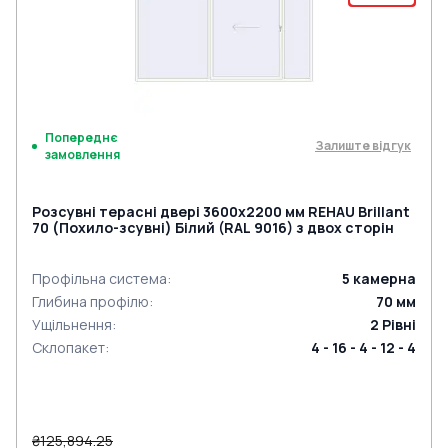
Попереднє
Залиште відгук
замовлення
Розсувні терасні двері 3600x2200 мм REHAU Brillant
70 (Похило-зсувні) Білий (RAL 9016) з двох сторін
Профільна система
:
5
камерна
Глибина профілю
:
70
мм
Ущільнення
:
2
Рівні
Склопакет
:
4 - 16 - 4 - 12 - 4
₴125,894.25