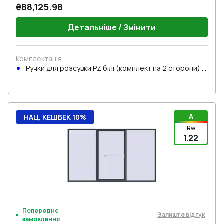
₴88,125.98
Детальніше / Змінити
Комплектація
Ручки для розсувки PZ білі (комплект на 2 сторони) з
циліндром
A
НАЦ. КЕШБЕК 10%
Rw
1.22
Попереднє
Залиште відгук
замовлення