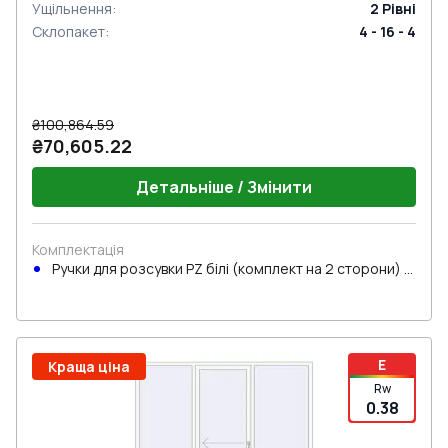
Ущільнення
:
2
Рівні
Склопакет
:
4 - 16 - 4
₴100,864.59
₴70,605.22
Детальніше / Змінити
Комплектація
Ручки для розсувки PZ білі (комплект на 2 сторони) з
циліндром
E
Краща ціна
Rw
0.38