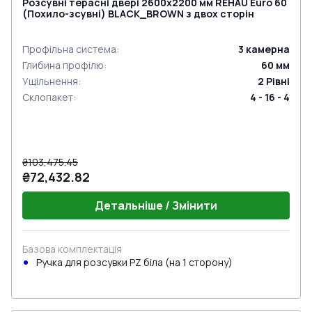
Розсувні терасні двері 2600x2200 мм REHAU Euro 60
(Похило-зсувні) BLACK_BROWN з двох сторін
Профільна система
:
3
камерна
Глибина профілю
:
60
мм
Ущільнення
:
2
Рівні
Склопакет
:
4 - 16 - 4
₴103,475.45
₴72,432.82
Детальніше / Змінити
Базова комплектація
Ручкa для розсувки PZ біла (на 1 сторону)