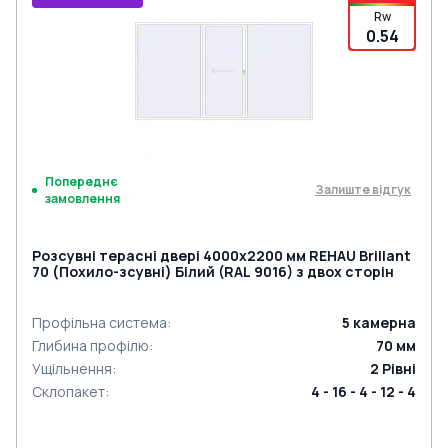
Rw
0.54
Попереднє
Залиште відгук
замовлення
Розсувні терасні двері 4000x2200 мм REHAU Brillant
70 (Похило-зсувні) Білий (RAL 9016) з двох сторін
Профільна система
:
5
камерна
Глибина профілю
:
70
мм
Ущільнення
:
2
Рівні
Склопакет
:
4 - 16 - 4 - 12 - 4