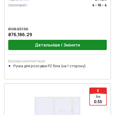
Склопакет
:
4 - 16 - 4
₴108,837.56
₴76,186.29
Детальніше / Змінити
Базова комплектація
Ручкa для розсувки PZ біла (на 1 сторону)
E
Rw
0.55