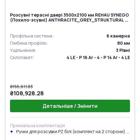
Розсувні терасні двері 3500x2100 мм REHAU SYNEGO
(Похило-зсувні) ANTHRACITE_GREY_STRUKTURAL з
двох сторін
Профільна система
:
6
камерна
Глибина профілю
:
80
мм
Ущільнення
:
3
Рівні
Склопакет
:
4 LE - P 16 Ar - 4 - P 14 Ar - 4 LE
₴155,611.83
₴108,928.28
Детальніше / Змінити
Преміальна комплектація
Ручки для розсувки PZ білі (комплект на 2 сторони) з
циліндром