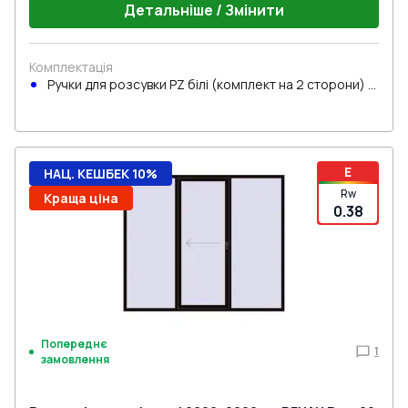
Детальніше / Змінити
Комплектація
Ручки для розсувки PZ білі (комплект на 2 сторони) з
циліндром
E
НАЦ. КЕШБЕК 10%
Rw
Краща ціна
0.38
Попереднє
1
замовлення