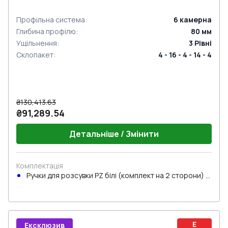
Профільна система
:
6
камерна
Глибина профілю
:
80
мм
Ущільнення
:
3
Рівні
Склопакет
:
4 - 16 - 4 - 14 - 4
₴130,413.63
₴91,289.54
Детальніше / Змінити
Комплектація
Ручки для розсувки PZ білі (комплект на 2 сторони) з
циліндром
E
Ексклюзив