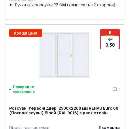
Ручки для розсувки PZ білі (комплект на 2 сторони) з
циліндром
E
Краща ціна
Rw
0.38
Попереднє
1
замовлення
Розсувні терасні двері 2500x2200 мм REHAU Euro 60
(Похило-зсувні) Білий (RAL 9016) з двох сторін
Профільна система
:
3
камерна