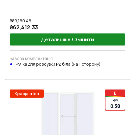
₴89,160.46
₴62,412.33
Детальніше / Змінити
Базова комплектація
Ручкa для розсувки PZ біла (на 1 сторону)
E
Краща ціна
Rw
0.38