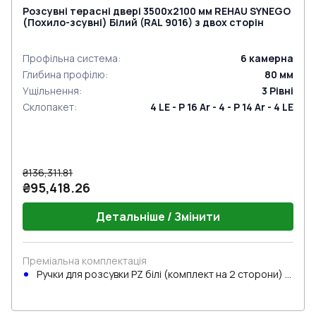
Розсувні терасні двері 3500x2100 мм REHAU SYNEGO
(Похило-зсувні) Білий (RAL 9016) з двох сторін
Профільна система
:
6
камерна
Глибина профілю
:
80
мм
Ущільнення
:
3
Рівні
Склопакет
:
4 LE - P 16 Ar - 4 - P 14 Ar - 4 LE
₴136,311.81
₴95,418.26
Детальніше / Змінити
Преміальна комплектація
Ручки для розсувки PZ білі (комплект на 2 сторони) з
циліндром