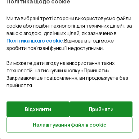
Політика щодо cookie
Попереднє
Залиште відгук
замовлення
Ми та вибрані треті сторони використовуємо файли
Розсувні терасні двері 3200x2300 мм REHAU Brillant
cookie або подібні технології для технічних цілей і, за
70 (Похило-зсувні)
вашою згодою, для інших цілей, як зазначено в
ANTHRACITE_GREY_STRUKTURAL з двох сторін
Політика щодо cookie
.
Відмова в згоді може
Профільна система
:
5
камерна
зробити пов’язані функції недоступними.
Глибина профілю
:
70
мм
Ущільнення
:
2
Рівні
Ви можете дати згоду на використання таких
Склопакет
:
4 CGS - 16 - 4 - 12 - 4 LE
технологій, натиснувши кнопку «Прийняти».
Закриваючи це повідомлення, ви продовжуєте без
прийняття.
₴134,123.35
₴93,886.34
Відхилити
Прийняти
Детальніше / Змінити
Налаштування файлів cookie
Розрахуй онлайн
Оптимальна комплектація