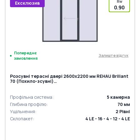
Rw
Ексклюзив
0.90
Попереднє
Залиште відгук
замовлення
Розсувні терасні двері 2600x2200 мм REHAU Brillant
70 (Похило-зсувні)
ANTHRACITE_GREY_STRUKTURAL з двох сторін
Профільна система
:
5
камерна
Глибина профілю
:
70
мм
Ущільнення
:
2
Рівні
Склопакет
:
4 LE - 16 - 4 - 12 - 4 LE