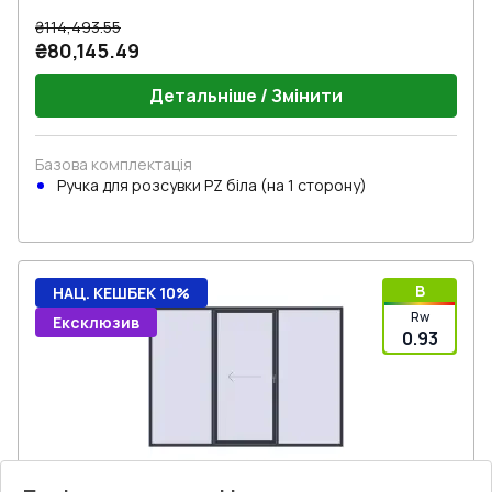
₴114,493.55
₴80,145.49
Детальніше / Змінити
Базова комплектація
Ручкa для розсувки PZ біла (на 1 сторону)
B
НАЦ. КЕШБЕК 10%
Rw
Ексклюзив
0.93