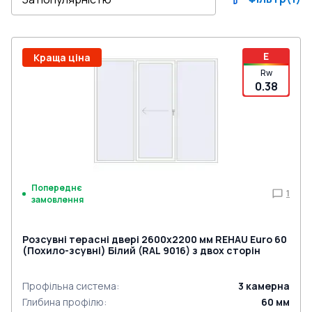
E
Краща ціна
Rw
0.38
Попереднє
1
замовлення
Розсувні терасні двері 2600x2200 мм REHAU Euro 60
(Похило-зсувні) Білий (RAL 9016) з двох сторін
Профільна система
:
3
камерна
Глибина профілю
:
60
мм