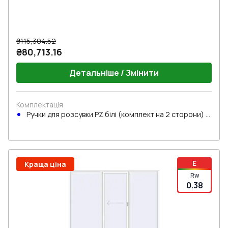
₴115,304.52
₴80,713.16
Детальніше / Змінити
Комплектація
Ручки для розсувки PZ білі (комплект на 2 сторони) з
циліндром
E
Краща ціна
Rw
0.38