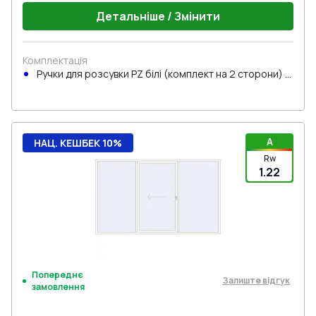
Детальніше / Змінити
Комплектація
Ручки для розсувки PZ білі (комплект на 2 сторони) з
циліндром
A
НАЦ. КЕШБЕК 10%
Rw
1.22
Попереднє
Залиште відгук
замовлення