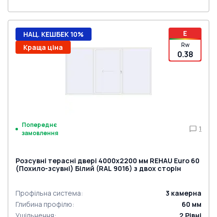
E
НАЦ. КЕШБЕК 10%
Rw
Краща ціна
0.38
Попереднє
1
замовлення
Розсувні терасні двері 4000x2200 мм REHAU Euro 60
(Похило-зсувні) Білий (RAL 9016) з двох сторін
Профільна система
:
3
камерна
Глибина профілю
:
60
мм
Ущільнення
:
2
Рівні