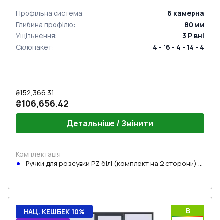
Профільна система
:
6
камерна
Глибина профілю
:
80
мм
Ущільнення
:
3
Рівні
Склопакет
:
4 - 16 - 4 - 14 - 4
₴152,366.31
₴106,656.42
Детальніше / Змінити
Комплектація
Ручки для розсувки PZ білі (комплект на 2 сторони) з
циліндром
B
НАЦ. КЕШБЕК 10%