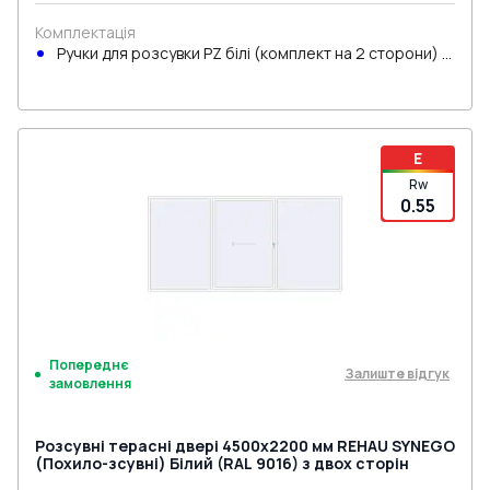
Комплектація
Ручки для розсувки PZ білі (комплект на 2 сторони) з
циліндром
E
Rw
0.55
Попереднє
Залиште відгук
замовлення
Розсувні терасні двері 4500x2200 мм REHAU SYNEGO
(Похило-зсувні) Білий (RAL 9016) з двох сторін