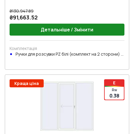
₴130,947.89
₴91,663.52
Детальніше / Змінити
Комплектація
Ручки для розсувки PZ білі (комплект на 2 сторони) з
циліндром
E
Краща ціна
Rw
0.38