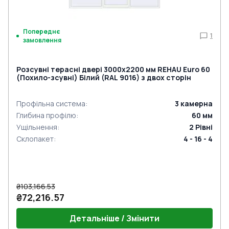
Попереднє
1
замовлення
Розсувні терасні двері 3000x2200 мм REHAU Euro 60
(Похило-зсувні) Білий (RAL 9016) з двох сторін
Профільна система
:
3
камерна
Глибина профілю
:
60
мм
Ущільнення
:
2
Рівні
Склопакет
:
4 - 16 - 4
₴103,166.53
₴72,216.57
Детальніше / Змінити