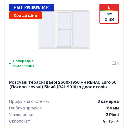
E
НАЦ. КЕШБЕК 10%
Rw
Краща ціна
0.38
Попереднє
1
замовлення
Розсувні терасні двері 2600x1950 мм REHAU Euro 60
(Похило-зсувні) Білий (RAL 9016) з двох сторін
Профільна система
:
3
камерна
Глибина профілю
:
60
мм
Ущільнення
:
2
Рівні
Склопакет
:
4 - 16 - 4