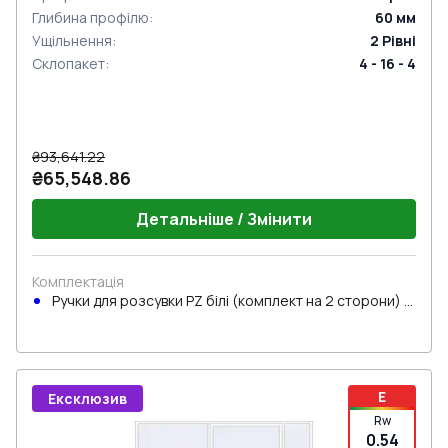
Глибина профілю
:
60
мм
Ущільнення
:
2
Рівні
Склопакет
:
4 - 16 - 4
₴93,641.22
₴65,548.86
Детальніше / Змінити
Комплектація
Ручки для розсувки PZ білі (комплект на 2 сторони) з
циліндром
E
Ексклюзив
Rw
0.54