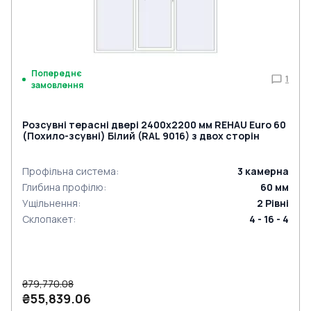
Попереднє
1
замовлення
Розсувні терасні двері 2400x2200 мм REHAU Euro 60
(Похило-зсувні) Білий (RAL 9016) з двох сторін
Профільна система
:
3
камерна
Глибина профілю
:
60
мм
Ущільнення
:
2
Рівні
Склопакет
:
4 - 16 - 4
₴79,770.08
₴55,839.06