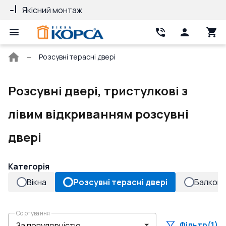
Якісний монтаж
Гарантія 10 ро
Головна
Розсувні терасні двері
сторінка
Розсувні двері, тристулкові з
лівим відкриванням розсувні
двері
Категорія
Вікна
Розсувні терасні двері
Балконн
Сортування
Фільтр
(1)