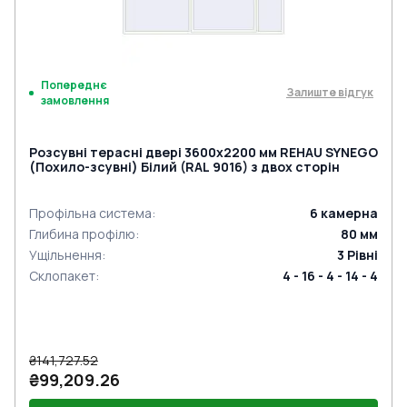
Попереднє
Залиште відгук
замовлення
Розсувні терасні двері 3600x2200 мм REHAU SYNEGO
(Похило-зсувні) Білий (RAL 9016) з двох сторін
Профільна система
:
6
камерна
Глибина профілю
:
80
мм
Ущільнення
:
3
Рівні
Склопакет
:
4 - 16 - 4 - 14 - 4
₴141,727.52
₴99,209.26