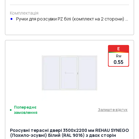
Комплектація
Ручки для розсувки PZ білі (комплект на 2 сторони) з
циліндром
E
Rw
0.55
Попереднє
Залиште відгук
замовлення
Розсувні терасні двері 3500x2200 мм REHAU SYNEGO
(Похило-зсувні) Білий (RAL 9016) з двох сторін