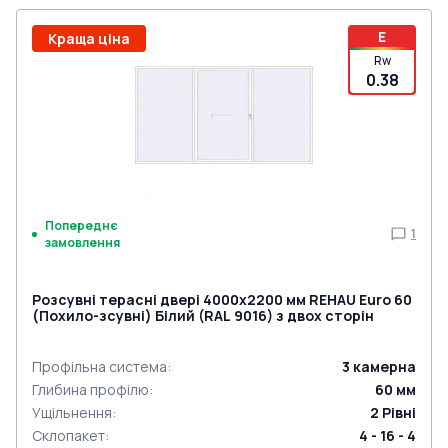
E
Краща ціна
Rw
0.38
Попереднє
1
замовлення
Розсувні терасні двері 4000x2200 мм REHAU Euro 60
(Похило-зсувні) Білий (RAL 9016) з двох сторін
Профільна система
:
3
камерна
Глибина профілю
:
60
мм
Ущільнення
:
2
Рівні
Склопакет
:
4 - 16 - 4