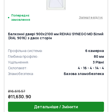
Попереднє
Залиште відгук
замовлення
Балконні двері 900x2100 мм REHAU SYNEGO MD Білий
(RAL 9016) з двох сторін
Профільна система
:
6
камерна
Глибина профілю
:
80
мм
Ущільнення
:
3
Рівні
Склопакет
:
4 - 16 - 4 - 14 - 4
Зламобезпека
:
Базова зламобезпека
₴16,615.57
₴11,630.90
Детальніше / Змінити