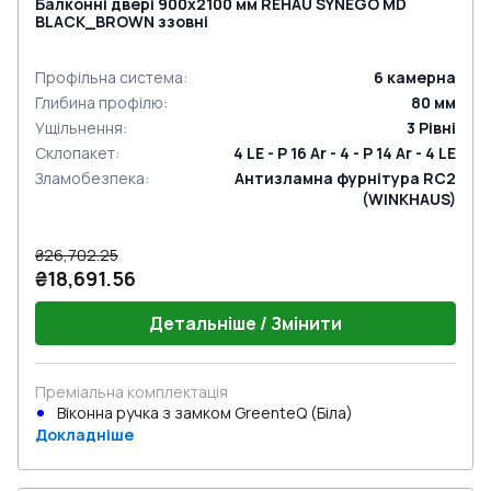
Балконні двері 900x2100 мм REHAU SYNEGO MD
BLACK_BROWN ззовні
Профільна система
:
6
камерна
Глибина профілю
:
80
мм
Ущільнення
:
3
Рівні
Склопакет
:
4 LE - P 16 Ar - 4 - P 14 Ar - 4 LE
Зламобезпека
:
Антизламна фурнітура RC2
(WINKHAUS)
₴26,702.25
₴18,691.56
Детальніше / Змінити
Преміальна комплектація
Віконна ручка з замком GreenteQ (Біла)
Докладніше