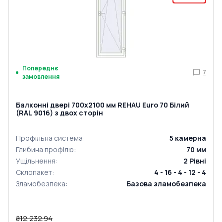
Попереднє
7
замовлення
Балконні двері 700x2100 мм REHAU Euro 70 Білий
(RAL 9016) з двох сторін
Профільна система
:
5
камерна
Глибина профілю
:
70
мм
Ущільнення
:
2
Рівні
Склопакет
:
4 - 16 - 4 - 12 - 4
Зламобезпека
:
Базова зламобезпека
₴12,232.94