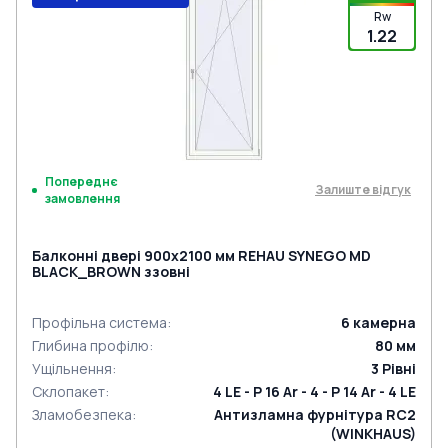
Rw
1.22
Попереднє
Залиште відгук
замовлення
Балконні двері 900x2100 мм REHAU SYNEGO MD
BLACK_BROWN ззовні
Профільна система
:
6
камерна
Глибина профілю
:
80
мм
Ущільнення
:
3
Рівні
Склопакет
:
4 LE - P 16 Ar - 4 - P 14 Ar - 4 LE
Зламобезпека
:
Антизламна фурнітура RC2
(WINKHAUS)