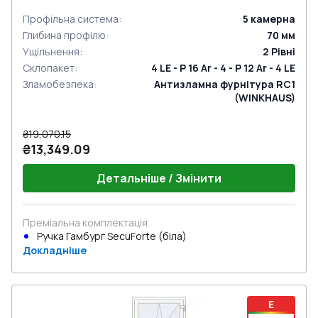
Профільна система
:
5
камерна
Глибина профілю
:
70
мм
Ущільнення
:
2
Рівні
Склопакет
:
4 LE - P 16 Ar - 4 - P 12 Ar - 4 LE
Зламобезпека
:
Антизламна фурнітура RC1
(WINKHAUS)
₴19,070.15
₴13,349.09
Детальніше / Змінити
Преміальна комплектація
Ручка Гамбург SecuForte (біла)
Докладніше
E