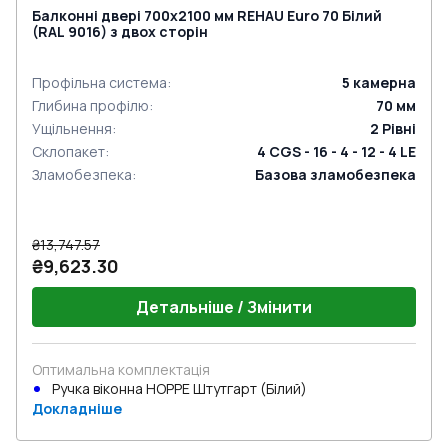
Балконні двері 700x2100 мм REHAU Euro 70 Білий
(RAL 9016) з двох сторін
Профільна система
:
5
камерна
Глибина профілю
:
70
мм
Ущільнення
:
2
Рівні
Склопакет
:
4 CGS - 16 - 4 - 12 - 4 LE
Зламобезпека
:
Базова зламобезпека
₴13,747.57
₴9,623.30
Детальніше / Змінити
Оптимальна комплектація
Ручка віконна HOPPE Штутгарт (Білий)
Докладніше