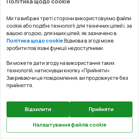
Політика щодо cookie
Попереднє
Залиште відгук
замовлення
Ми та вибрані треті сторони використовуємо файли
Балконні двері 800x2100 мм REHAU Euro 60 Білий
cookie або подібні технології для технічних цілей і, за
(RAL 9016) з двох сторін
вашою згодою, для інших цілей, як зазначено в
Політика щодо cookie
.
Відмова в згоді може
Профільна система
:
3
камерна
зробити пов’язані функції недоступними.
Глибина профілю
:
60
мм
Ущільнення
:
2
Рівні
Ви можете дати згоду на використання таких
Склопакет
:
4 - 16 - 4
технологій, натиснувши кнопку «Прийняти».
Зламобезпека
:
Базова зламобезпека
Закриваючи це повідомлення, ви продовжуєте без
прийняття.
₴10,856.41
₴7,599.49
Відхилити
Прийняти
Детальніше / Змінити
Налаштування файлів cookie
Розрахуй онлайн
Базова комплектація