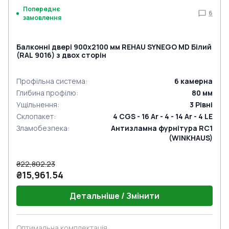
Попереднє
6
замовлення
Балконні двері 900x2100 мм REHAU SYNEGO MD Білий
(RAL 9016) з двох сторін
Профільна система
:
6
камерна
Глибина профілю
:
80
мм
Ущільнення
:
3
Рівні
Склопакет
:
4 CGS - 16 Ar - 4 - 14 Ar - 4 LE
Зламобезпека
:
Антизламна фурнітура RC1
(WINKHAUS)
₴22,802.23
₴15,961.54
Детальніше / Змінити
Оптимальна комплектація