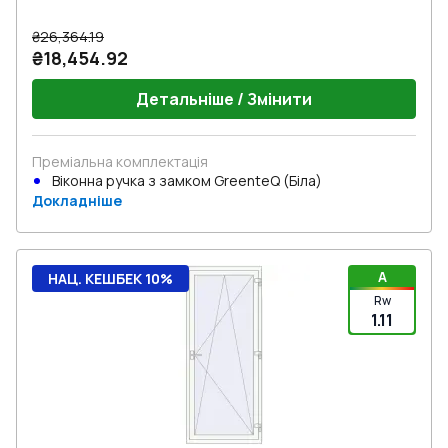
₴26,364.19
₴18,454.92
Детальніше / Змінити
Преміальна комплектація
Віконна ручка з замком GreenteQ (Біла)
Докладніше
A
НАЦ. КЕШБЕК 10%
Rw
1.11