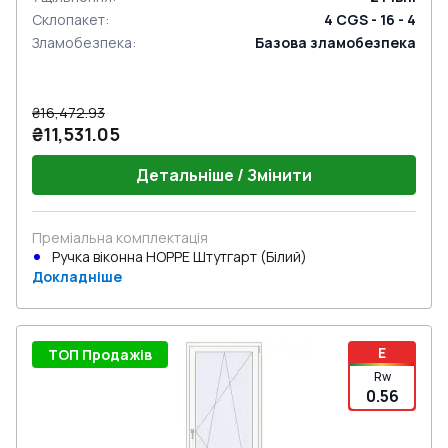
Склопакет
:
4 CGS - 16 - 4
Зламобезпека
:
Базова зламобезпека
₴16,472.93
₴11,531.05
Детальніше / Змінити
Преміальна комплектація
Ручка віконна HOPPE Штутгарт (Білий)
Докладніше
E
ТОП Продажів
Rw
0.56