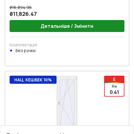
₴16,894.96
₴11,826.47
Детальніше / Змінити
Комплектація
Без ручки
E
НАЦ. КЕШБЕК 10%
Rw
0.41