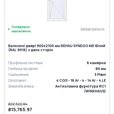
Попереднє
Залиште відгук
замовлення
Балконні двері 900x2100 мм REHAU SYNEGO MD Білий
(RAL 9016) з двох сторін
Профільна система
:
6
камерна
Глибина профілю
:
80
мм
Ущільнення
:
3
Рівні
Склопакет
:
4 CGS - 16 Ar - 4 - 14 Ar - 4 LE
Зламобезпека
:
Антизламна фурнітура RC1
(WINKHAUS)
₴22,522.84
₴15,765.97