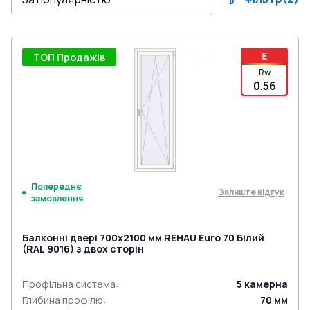
E
ТОП Продажів
Rw
0.56
Попереднє
Залиште відгук
замовлення
Балконні двері 700x2100 мм REHAU Euro 70 Білий
(RAL 9016) з двох сторін
Профільна система
:
5
камерна
Глибина профілю
:
70
мм