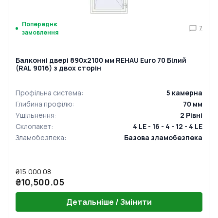
Попереднє
7
замовлення
Балконні двері 890x2100 мм REHAU Euro 70 Білий
(RAL 9016) з двох сторін
Профільна система
:
5
камерна
Глибина профілю
:
70
мм
Ущільнення
:
2
Рівні
Склопакет
:
4 LE - 16 - 4 - 12 - 4 LE
Зламобезпека
:
Базова зламобезпека
₴15,000.08
₴10,500.05
Детальніше / Змінити