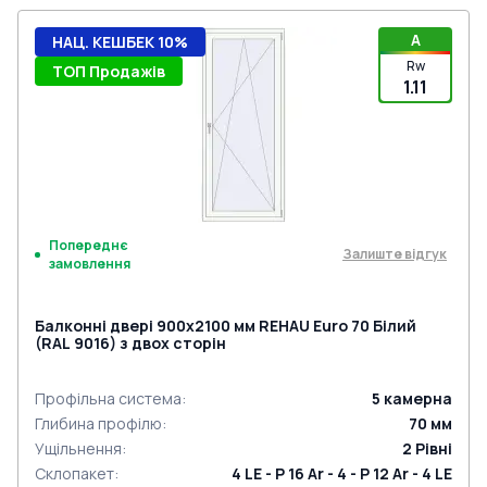
A
НАЦ. КЕШБЕК 10%
Rw
ТОП Продажів
1.11
Попереднє
Залиште відгук
замовлення
Балконні двері 900x2100 мм REHAU Euro 70 Білий
(RAL 9016) з двох сторін
Профільна система
:
5
камерна
Глибина профілю
:
70
мм
Ущільнення
:
2
Рівні
Склопакет
:
4 LE - P 16 Ar - 4 - P 12 Ar - 4 LE