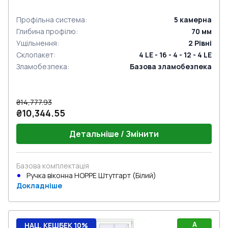
Профільна система
:
5
камерна
Глибина профілю
:
70
мм
Ущільнення
:
2
Рівні
Склопакет
:
4 LE - 16 - 4 - 12 - 4 LE
Зламобезпека
:
Базова зламобезпека
₴14,777.93
₴10,344.55
Детальніше / Змінити
Базова комплектація
Ручка віконна HOPPE Штутгарт (Білий)
Докладніше
A
НАЦ. КЕШБЕК 10%