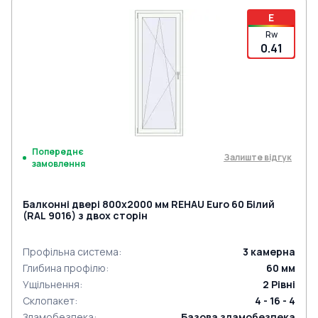
E
Rw
0.41
Попереднє
Залиште відгук
замовлення
Балконні двері 800x2000 мм REHAU Euro 60 Білий
(RAL 9016) з двох сторін
Профільна система
:
3
камерна
Глибина профілю
:
60
мм
Ущільнення
:
2
Рівні
Склопакет
:
4 - 16 - 4
Зламобезпека
:
Базова зламобезпека