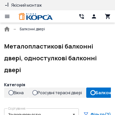
Якісний монтаж
Гарантія 10 ро
Головна
Балконні двері
сторінка
Металопластикові балконні
двері, одностулкові балконні
двері
Категорія
Вікна
Розсувні терасні двері
Балконні
Сортування
Фільтр
(2)