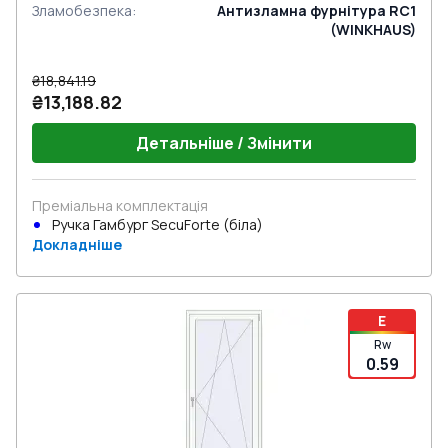
Зламобезпека
:
Антизламна фурнітура RC1
(WINKHAUS)
₴18,841.19
₴13,188.82
Детальніше / Змінити
Преміальна комплектація
Ручка Гамбург SecuForte (біла)
Докладніше
E
Rw
0.59