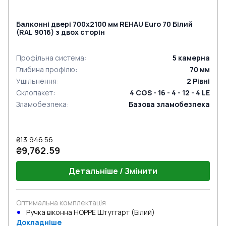
Балконні двері 700x2100 мм REHAU Euro 70 Білий
(RAL 9016) з двох сторін
Профільна система
:
5
камерна
Глибина профілю
:
70
мм
Ущільнення
:
2
Рівні
Склопакет
:
4 CGS - 16 - 4 - 12 - 4 LE
Зламобезпека
:
Базова зламобезпека
₴13,946.56
₴9,762.59
Детальніше / Змінити
Оптимальна комплектація
Ручка віконна HOPPE Штутгарт (Білий)
Докладніше