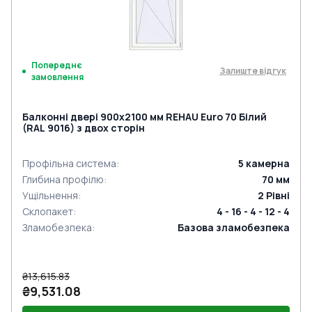
Попереднє
Залиште відгук
замовлення
Балконні двері 900x2100 мм REHAU Euro 70 Білий
(RAL 9016) з двох сторін
Профільна система
:
5
камерна
Глибина профілю
:
70
мм
Ущільнення
:
2
Рівні
Склопакет
:
4 - 16 - 4 - 12 - 4
Зламобезпека
:
Базова зламобезпека
₴13,615.83
₴9,531.08