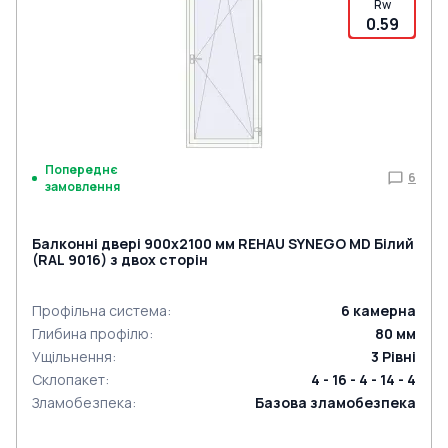
Rw
0.59
Попереднє
6
замовлення
Балконні двері 900x2100 мм REHAU SYNEGO MD Білий
(RAL 9016) з двох сторін
Профільна система
:
6
камерна
Глибина профілю
:
80
мм
Ущільнення
:
3
Рівні
Склопакет
:
4 - 16 - 4 - 14 - 4
Зламобезпека
:
Базова зламобезпека