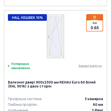
D
НАЦ. КЕШБЕК 10%
Rw
0.65
Попереднє
Залиште відгук
замовлення
Балконні двері 900x2300 мм REHAU Euro 60 Білий
(RAL 9016) з двох сторін
Профільна система
:
3
камерна
Глибина профілю
:
60
мм
Ущільнення
:
2
Рівні