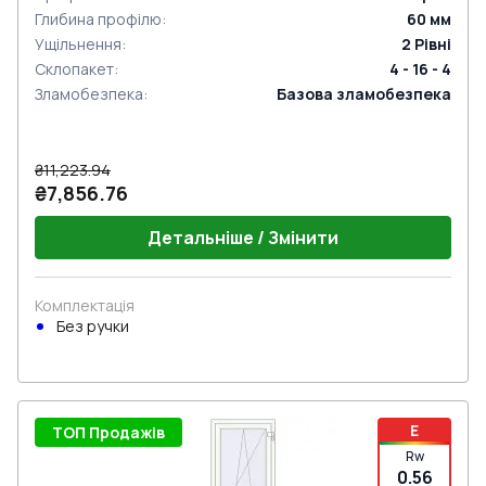
Глибина профілю
:
60
мм
Ущільнення
:
2
Рівні
Склопакет
:
4 - 16 - 4
Зламобезпека
:
Базова зламобезпека
₴11,223.94
₴7,856.76
Детальніше / Змінити
Комплектація
Без ручки
E
ТОП Продажів
Rw
0.56