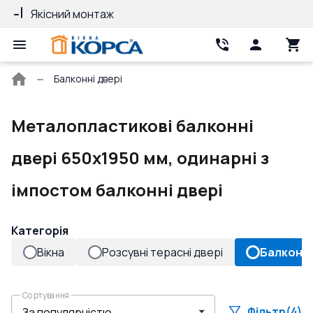
Якісний монтаж
Гарантія 10 ро
Головна
Балконні двері
сторінка
Металопластикові балконні
двері 650x1950 мм, одинарні з
імпостом балконні двері
Категорія
Вікна
Розсувні терасні двері
Балконні
Сортування
Фільтр
(4)