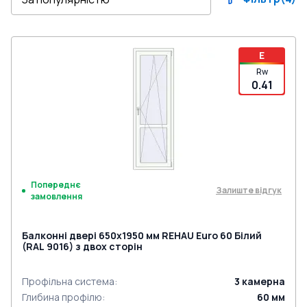
E
Rw
0.41
Попереднє
Залиште відгук
замовлення
Балконні двері 650x1950 мм REHAU Euro 60 Білий
(RAL 9016) з двох сторін
Профільна система
:
3
камерна
Глибина профілю
:
60
мм