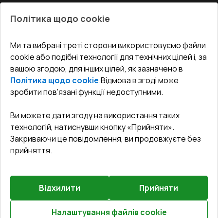
Про нас
Балкони
Політика щодо cookie
СЕРВІС ТА ОБЛУГОВУВАННЯ:
Акції
Тераси
Доставка і Оплата
Блог
Ми та вибрані треті сторони використовуємо файли
КОНТАКТИ
cookie або подібні технології для технічних цілей і, за
Гарантія та Сервіс
Адреса гіпермаркета
вашою згодою, для інших цілей, як зазначено в
Офіс
:
Україна, м. Вінниця, вул. Келецька 60 кв. 61
Повернення товару
Як правильно заміряти вікна
Політика щодо cookie
.
Відмова в згоді може
Договір публічної оферти
undefined(undefined)
зробити пов’язані функції недоступними.
Співпраця з нами
i.mgr3@korsa.ua
Ви можете дати згоду на використання таких
технологій, натиснувши кнопку «Прийняти».
Закриваючи це повідомлення, ви продовжуєте без
прийняття.
Відхилити
Прийняти
©
2026
.
Всі права захищені
.
Сайт створено на платформі
Vitrager.com
.
Повідомити про проблему
?
Налаштування файлів cookie