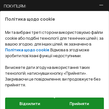
ПОКУПЦЯМ:
Двері
Про нас
Балкони
Політика щодо cookie
СЕРВІС ТА ОБЛУГОВУВАННЯ:
Акції
Тераси
Доставка і Оплата
Блог
Ми та вибрані треті сторони використовуємо файли
КОНТАКТИ
cookie або подібні технології для технічних цілей і, за
Гарантія та Сервіс
Адреса гіпермаркета
вашою згодою, для інших цілей, як зазначено в
Офіс
:
Україна, м. Вінниця, вул. Келецька 60 кв. 61
Повернення товару
Як правильно заміряти вікна
Політика щодо cookie
.
Відмова в згоді може
Договір публічної оферти
undefined(undefined)
зробити пов’язані функції недоступними.
Співпраця з нами
i.mgr3@korsa.ua
Ви можете дати згоду на використання таких
технологій, натиснувши кнопку «Прийняти».
Закриваючи це повідомлення, ви продовжуєте без
прийняття.
Відхилити
Прийняти
©
2026
.
Всі права захищені
.