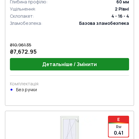
Глибина профілю
:
60
мм
Ущільнення
:
2
Рівні
Склопакет
:
4 - 16 - 4
Зламобезпека
:
Базова зламобезпека
₴10,961.35
₴7,672.95
Детальніше / Змінити
Комплектація
Без ручки
E
Rw
0.41