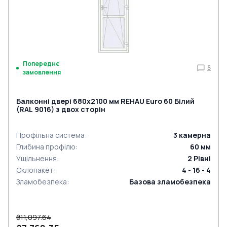
Попереднє
5
замовлення
Балконні двері 680x2100 мм REHAU Euro 60 Білий
(RAL 9016) з двох сторін
Профільна система
:
3
камерна
Глибина профілю
:
60
мм
Ущільнення
:
2
Рівні
Склопакет
:
4 - 16 - 4
Зламобезпека
:
Базова зламобезпека
₴11,097.64