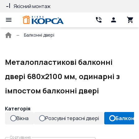
Якісний монтаж
Гарантія 10 ро
Головна
Балконні двері
сторінка
Металопластикові балконні
двері 680x2100 мм, одинарні з
імпостом балконні двері
Категорія
Вікна
Розсувні терасні двері
Балконні
Сортування