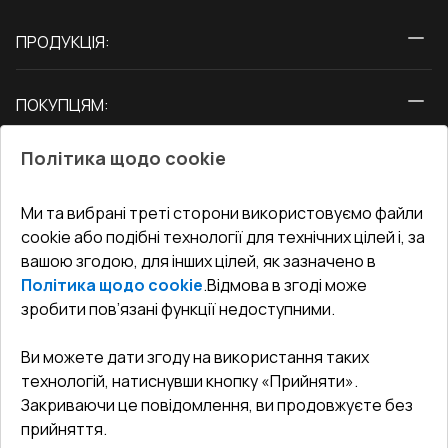
ПРОДУКЦІЯ:
Вікна
ПОКУПЦЯМ:
Двері
Про нас
Балкони
Політика щодо cookie
СЕРВІС ТА ОБЛУГОВУВАННЯ:
Акції
Тераси
Доставка і Оплата
Блог
Ми та вибрані треті сторони використовуємо файли
КОНТАКТИ
cookie або подібні технології для технічних цілей і, за
Гарантія та Сервіс
Адреса гіпермаркета
вашою згодою, для інших цілей, як зазначено в
Офіс
:
Україна, м. Вінниця, вул. Келецька 60 кв. 61
Повернення товару
Як правильно заміряти вікна
Політика щодо cookie
.
Відмова в згоді може
Договір публічної оферти
undefined(undefined)
зробити пов’язані функції недоступними.
Співпраця з нами
i.mgr3@korsa.ua
Ви можете дати згоду на використання таких
технологій, натиснувши кнопку «Прийняти».
Закриваючи це повідомлення, ви продовжуєте без
прийняття.