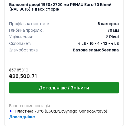
Балконні двері 1930x2720 мм REHAU Euro 70 Білий
(RAL 9016) з двох сторін
Профільна система
:
5
камерна
Глибина профілю
:
70
мм
Ущільнення
:
2
Рівні
Склопакет
:
4 LE - 16 - 4 - 12 - 4 LE
Зламобезпека
:
Базова зламобезпека
₴37,858.19
₴26,500.71
Детальніше / Змінити
Базова комплектація
Пластина 70*6 (E60;BrD;Synego;Geneo;Artevo)
Докладніше