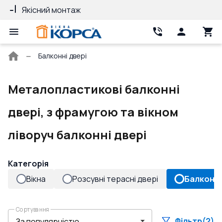
Якісний монтаж
Гарантія 10 ро
Головна
Балконні двері
сторінка
Металопластикові балконні
двері, з фрамугою та вікном
ліворуч балконні двері
Категорія
Вікна
Розсувні терасні двері
Балконні
Сортування
Фільтр
(2)