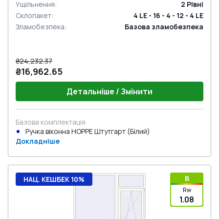
Ущільнення
:
2
Рівні
Склопакет
:
4 LE - 16 - 4 - 12 - 4 LE
Зламобезпека
:
Базова зламобезпека
₴24,232.37
₴16,962.65
Детальніше / Змінити
Базова комплектація
Ручка віконна HOPPE Штутгарт (Білий)
Докладніше
B
НАЦ. КЕШБЕК 10%
Rw
1.08