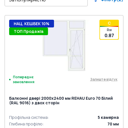
C
НАЦ. КЕШБЕК 10%
Rw
ТОП Продажів
0.87
Попереднє
Залиште відгук
замовлення
Балконні двері 2000x2400 мм REHAU Euro 70 Білий
(RAL 9016) з двох сторін
Профільна система
:
5
камерна
Глибина профілю
:
70
мм