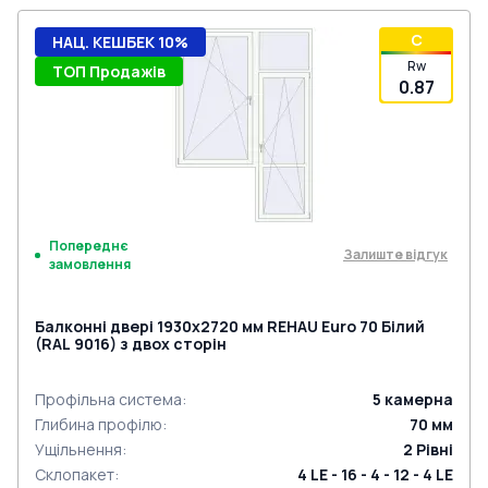
C
НАЦ. КЕШБЕК 10%
Rw
ТОП Продажів
0.87
Попереднє
Залиште відгук
замовлення
Балконні двері 1930x2720 мм REHAU Euro 70 Білий
(RAL 9016) з двох сторін
Профільна система
:
5
камерна
Глибина профілю
:
70
мм
Ущільнення
:
2
Рівні
Склопакет
:
4 LE - 16 - 4 - 12 - 4 LE