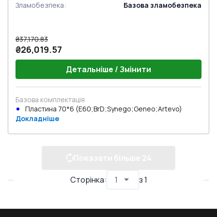
Зламобезпека
:
Базова зламобезпека
₴37,170.83
₴26,019.57
Детальніше / Змінити
Базова комплектація
Пластина 70*6 (E60;BrD;Synego;Geneo;Artevo)
Докладніше
Показати більше
24
Сторінка
:
з
1