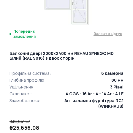
Попереднє
Залиште відгук
замовлення
Балконні двері 2000x2400 мм REHAU SYNEGO MD
Білий (RAL 9016) з двох сторін
Профільна система
:
6
камерна
Глибина профілю
:
80
мм
Ущільнення
:
3
Рівні
Склопакет
:
4 CGS - 16 Ar - 4 - 14 Ar - 4 LE
Зламобезпека
:
Антизламна фурнітура RC1
(WINKHAUS)
₴36,651.57
₴25,656.08