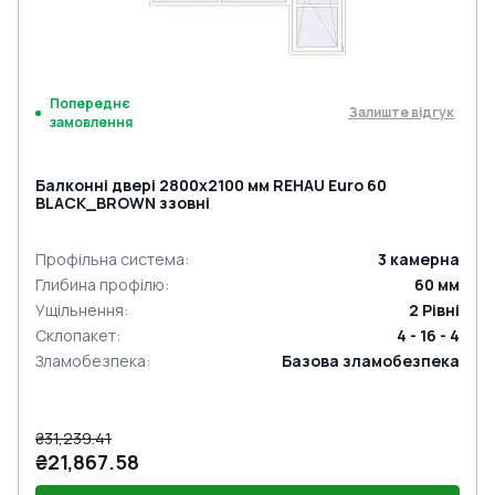
Попереднє
Залиште відгук
замовлення
Балконні двері 2800x2100 мм REHAU Euro 60
BLACK_BROWN ззовні
Профільна система
:
3
камерна
Глибина профілю
:
60
мм
Ущільнення
:
2
Рівні
Склопакет
:
4 - 16 - 4
Зламобезпека
:
Базова зламобезпека
₴31,239.41
₴21,867.58