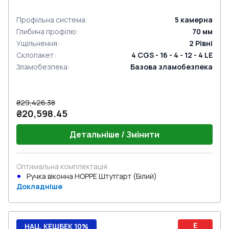
Профільна система
:
5
камерна
Глибина профілю
:
70
мм
Ущільнення
:
2
Рівні
Склопакет
:
4 CGS - 16 - 4 - 12 - 4 LE
Зламобезпека
:
Базова зламобезпека
₴29,426.38
₴20,598.45
Детальніше / Змінити
Оптимальна комплектація
Ручка віконна HOPPE Штутгарт (Білий)
Докладніше
E
НАЦ. КЕШБЕК 10%