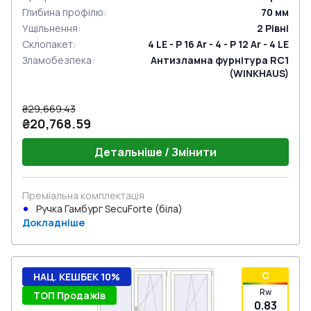
Глибина профілю
:
70
мм
Ущільнення
:
2
Рівні
Склопакет
:
4 LE - P 16 Ar - 4 - P 12 Ar - 4 LE
Зламобезпека
:
Антизламна фурнітура RC1
(WINKHAUS)
₴29,669.43
₴20,768.59
Детальніше / Змінити
Преміальна комплектація
Ручка Гамбург SecuForte (біла)
Докладніше
C
НАЦ. КЕШБЕК 10%
Rw
ТОП Продажів
0.83