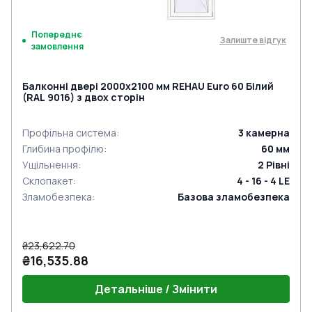
Попереднє
Залиште відгук
замовлення
Балконні двері 2000x2100 мм REHAU Euro 60 Білий
(RAL 9016) з двох сторін
Профільна система
:
3
камерна
Глибина профілю
:
60
мм
Ущільнення
:
2
Рівні
Склопакет
:
4 - 16 - 4 LE
Зламобезпека
:
Базова зламобезпека
₴23,622.70
₴16,535.88
Детальніше / Змінити