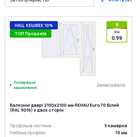
B
НАЦ. КЕШБЕК 10%
Rw
ТОП Продажів
0.99
Попереднє
Залиште відгук
замовлення
Балконні двері 2100x2100 мм REHAU Euro 70 Білий
(RAL 9016) з двох сторін
Профільна система
:
5
камерна
Глибина профілю
:
70
мм