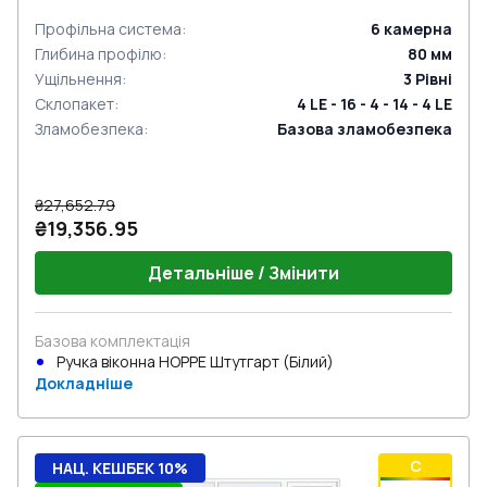
Профільна система
:
6
камерна
Глибина профілю
:
80
мм
Ущільнення
:
3
Рівні
Склопакет
:
4 LE - 16 - 4 - 14 - 4 LE
Зламобезпека
:
Базова зламобезпека
₴27,652.79
₴19,356.95
Детальніше / Змінити
Базова комплектація
Ручка віконна HOPPE Штутгарт (Білий)
Докладніше
C
НАЦ. КЕШБЕК 10%