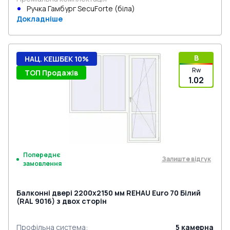
Ручка Гамбург SecuForte (біла)
Докладніше
B
НАЦ. КЕШБЕК 10%
Rw
ТОП Продажів
1.02
Попереднє
Залиште відгук
замовлення
Балконні двері 2200x2150 мм REHAU Euro 70 Білий
(RAL 9016) з двох сторін
Профільна система
:
5
камерна