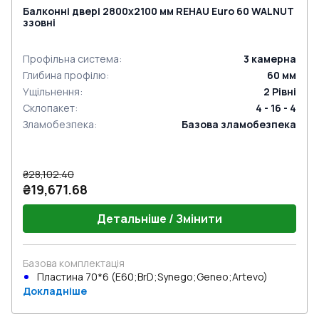
Балконні двері 2800x2100 мм REHAU Euro 60 WALNUT
ззовні
Профільна система
:
3
камерна
Глибина профілю
:
60
мм
Ущільнення
:
2
Рівні
Склопакет
:
4 - 16 - 4
Зламобезпека
:
Базова зламобезпека
₴28,102.40
₴19,671.68
Детальніше / Змінити
Базова комплектація
Пластина 70*6 (E60;BrD;Synego;Geneo;Artevo)
Докладніше