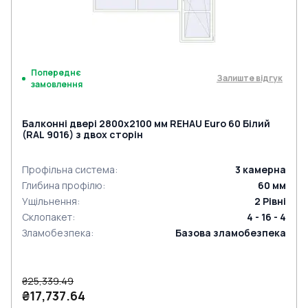
Попереднє
Залиште відгук
замовлення
Балконні двері 2800x2100 мм REHAU Euro 60 Білий
(RAL 9016) з двох сторін
Профільна система
:
3
камерна
Глибина профілю
:
60
мм
Ущільнення
:
2
Рівні
Склопакет
:
4 - 16 - 4
Зламобезпека
:
Базова зламобезпека
₴25,339.49
₴17,737.64