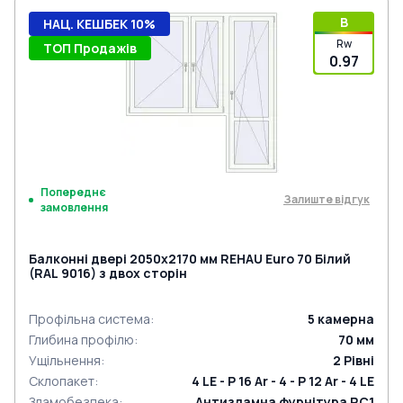
B
НАЦ. КЕШБЕК 10%
Rw
ТОП Продажів
0.97
Попереднє
Залиште відгук
замовлення
Балконні двері 2050x2170 мм REHAU Euro 70 Білий
(RAL 9016) з двох сторін
Профільна система
:
5
камерна
Глибина профілю
:
70
мм
Ущільнення
:
2
Рівні
Склопакет
:
4 LE - P 16 Ar - 4 - P 12 Ar - 4 LE
Зламобезпека
:
Антизламна фурнітура RC1