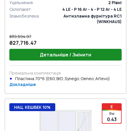
Ущільнення
:
2
Рівні
Склопакет
:
4 LE - P 16 Ar - 4 - P 12 Ar - 4 LE
Зламобезпека
:
Антизламна фурнітура RC1
(WINKHAUS)
₴39,594.97
₴27,716.47
Детальніше / Змінити
Преміальна комплектація
Пластина 70*6 (E60;BrD;Synego;Geneo;Artevo)
Докладніше
E
НАЦ. КЕШБЕК 10%
Rw
0.43