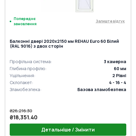
Попереднє
Залиште відгук
замовлення
Балконні двері 2020x2150 мм REHAU Euro 60 Білий
(RAL 9016) з двох сторін
Профільна система
:
3
камерна
Глибина профілю
:
60
мм
Ущільнення
:
2
Рівні
Склопакет
:
4 - 16 - 4
Зламобезпека
:
Базова зламобезпека
₴26,216.30
₴18,351.40
Детальніше / Змінити