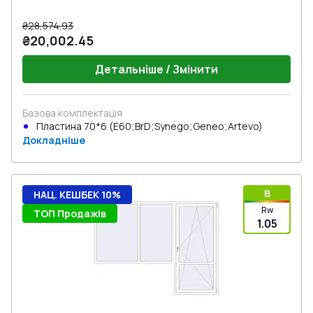
₴28,574.93
₴20,002.45
Детальніше / Змінити
Базова комплектація
Пластина 70*6 (E60;BrD;Synego;Geneo;Artevo)
Докладніше
B
НАЦ. КЕШБЕК 10%
Rw
ТОП Продажів
1.05