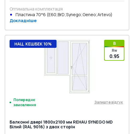
Оптимальна комплектація
Пластина 70*6 (E60;BrD;Synego;Geneo;Artevo)
Докладніше
B
НАЦ. КЕШБЕК 10%
Rw
0.95
Попереднє
Залиште відгук
замовлення
Балконні двері 1800x2100 мм REHAU SYNEGO MD
Білий (RAL 9016) з двох сторін