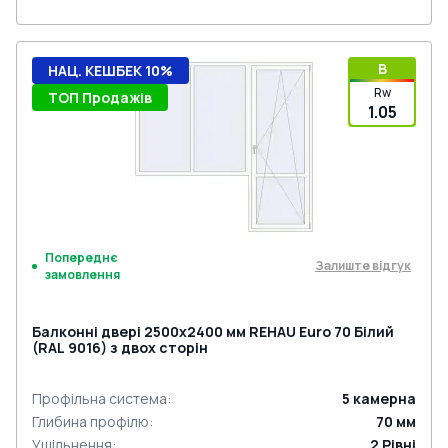
B
НАЦ. КЕШБЕК 10%
Rw
ТОП Продажів
1.05
Попереднє
Залиште відгук
замовлення
Балконні двері 2500x2400 мм REHAU Euro 70 Білий
(RAL 9016) з двох сторін
Профільна система
:
5
камерна
Глибина профілю
:
70
мм
Ущільнення
:
2
Рівні