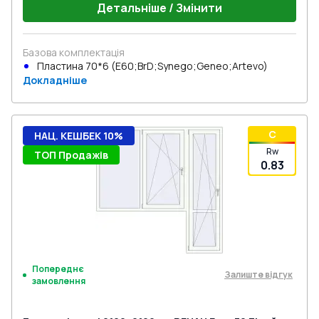
Детальніше / Змінити
Базова комплектація
Пластина 70*6 (E60;BrD;Synego;Geneo;Artevo)
Докладніше
C
НАЦ. КЕШБЕК 10%
Rw
ТОП Продажів
0.83
Попереднє
Залиште відгук
замовлення