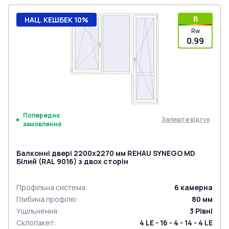
B
НАЦ. КЕШБЕК 10%
Rw
0.99
Попереднє
Залиште відгук
замовлення
Балконні двері 2200x2270 мм REHAU SYNEGO MD
Білий (RAL 9016) з двох сторін
Профільна система
:
6
камерна
Глибина профілю
:
80
мм
Ущільнення
:
3
Рівні
Склопакет
:
4 LE - 16 - 4 - 14 - 4 LE