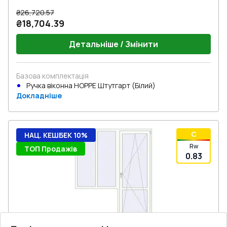
₴26,720.57
₴18,704.39
Детальніше / Змінити
Базова комплектація
Ручка віконна HOPPE Штутгарт (Білий)
Докладніше
C
НАЦ. КЕШБЕК 10%
Rw
ТОП Продажів
0.83