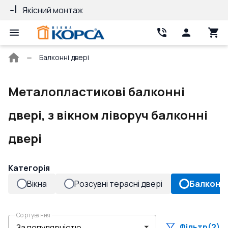
Якісний монтаж
Гарантія 10 ро
Головна
Балконні двері
сторінка
Металопластикові балконні
двері, з вікном ліворуч балконні
двері
Категорія
Вікна
Розсувні терасні двері
Балконні
Сортування
Фільтр
(2)