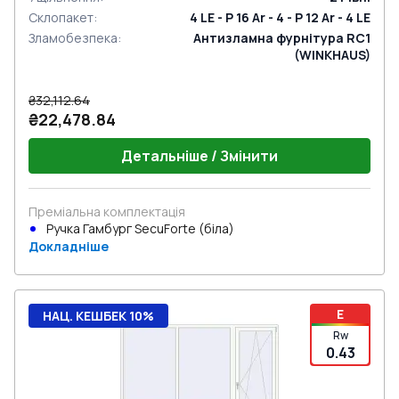
Склопакет
:
4 LE - P 16 Ar - 4 - P 12 Ar - 4 LE
Зламобезпека
:
Антизламна фурнітура RC1
(WINKHAUS)
₴32,112.64
₴22,478.84
Детальніше / Змінити
Преміальна комплектація
Ручка Гамбург SecuForte (біла)
Докладніше
E
НАЦ. КЕШБЕК 10%
Rw
0.43