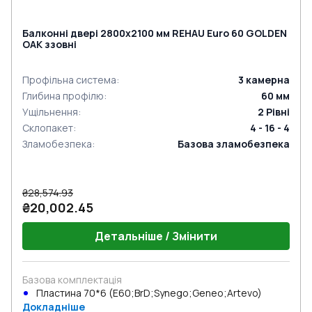
Балконні двері 2800x2100 мм REHAU Euro 60 GOLDEN
OAK ззовні
Профільна система
:
3
камерна
Глибина профілю
:
60
мм
Ущільнення
:
2
Рівні
Склопакет
:
4 - 16 - 4
Зламобезпека
:
Базова зламобезпека
₴28,574.93
₴20,002.45
Детальніше / Змінити
Базова комплектація
Пластина 70*6 (E60;BrD;Synego;Geneo;Artevo)
Докладніше