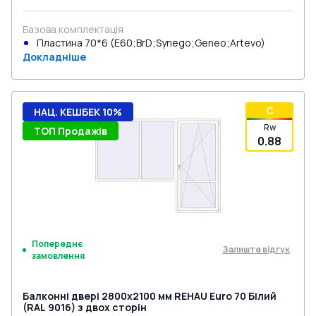
Базова комплектація
Пластина 70*6 (E60;BrD;Synego;Geneo;Artevo)
Докладніше
C
НАЦ. КЕШБЕК 10%
Rw
ТОП Продажів
0.88
Попереднє
Залиште відгук
замовлення
Балконні двері 2800x2100 мм REHAU Euro 70 Білий
(RAL 9016) з двох сторін