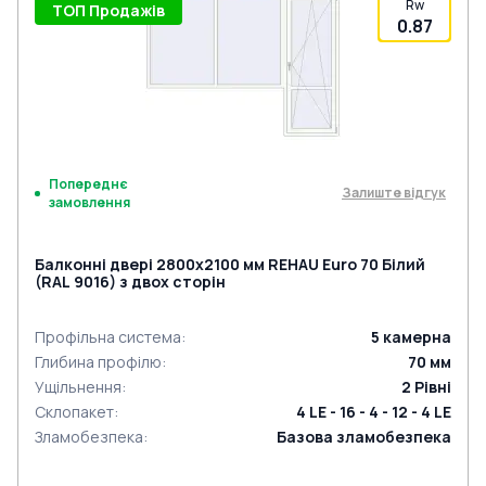
Rw
ТОП Продажів
0.87
Попереднє
Залиште відгук
замовлення
Балконні двері 2800x2100 мм REHAU Euro 70 Білий
(RAL 9016) з двох сторін
Профільна система
:
5
камерна
Глибина профілю
:
70
мм
Ущільнення
:
2
Рівні
Склопакет
:
4 LE - 16 - 4 - 12 - 4 LE
Зламобезпека
:
Базова зламобезпека