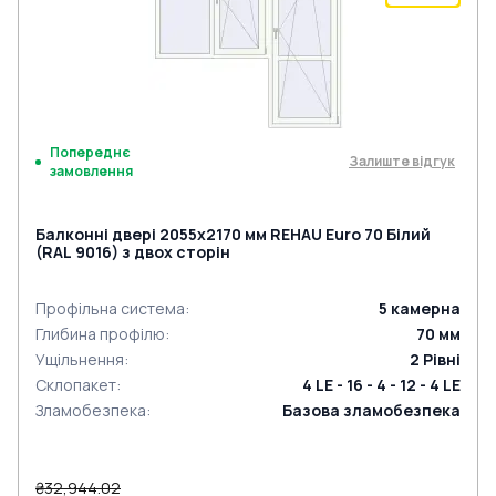
Попереднє
Залиште відгук
замовлення
Балконні двері 2055x2170 мм REHAU Euro 70 Білий
(RAL 9016) з двох сторін
Профільна система
:
5
камерна
Глибина профілю
:
70
мм
Ущільнення
:
2
Рівні
Склопакет
:
4 LE - 16 - 4 - 12 - 4 LE
Зламобезпека
:
Базова зламобезпека
₴32,944.02