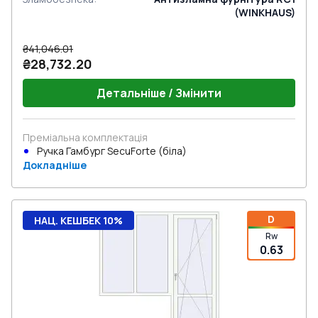
(WINKHAUS)
₴41,046.01
₴28,732.20
Детальніше / Змінити
Преміальна комплектація
Ручка Гамбург SecuForte (біла)
Докладніше
D
НАЦ. КЕШБЕК 10%
Rw
0.63