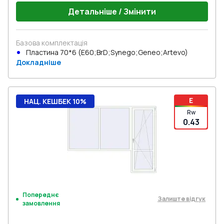
Детальніше / Змінити
Базова комплектація
Пластина 70*6 (E60;BrD;Synego;Geneo;Artevo)
Докладніше
E
НАЦ. КЕШБЕК 10%
Rw
0.43
Попереднє
Залиште відгук
замовлення