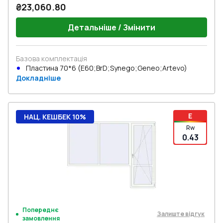
₴23,060.80
Детальніше / Змінити
Базова комплектація
Пластина 70*6 (E60;BrD;Synego;Geneo;Artevo)
Докладніше
E
НАЦ. КЕШБЕК 10%
Rw
0.43
Попереднє
Залиште відгук
замовлення