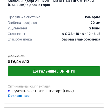
Балконні двері 2100x2100 мм REHAU Euro 70 Білий
(RAL 9016) з двох сторін
Профільна система
:
5
камерна
Глибина профілю
:
70
мм
Ущільнення
:
2
Рівні
Склопакет
:
4 CGS - 16 - 4 - 12 - 4 LE
Зламобезпека
:
Базова зламобезпека
₴27,775.91
₴19,443.12
Детальніше / Змінити
Оптимальна комплектація
Ручка віконна HOPPE Штутгарт (Білий)
Докладніше