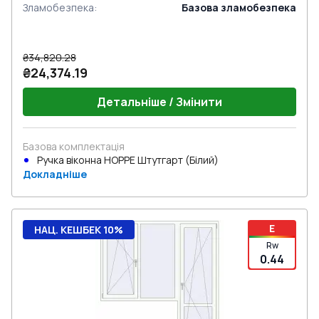
Зламобезпека
:
Базова зламобезпека
₴34,820.28
₴24,374.19
Детальніше / Змінити
Базова комплектація
Ручка віконна HOPPE Штутгарт (Білий)
Докладніше
E
НАЦ. КЕШБЕК 10%
Rw
0.44