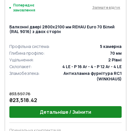
Попереднє
Залиште відгук
замовлення
Балконні двері 2800x2100 мм REHAU Euro 70 Білий
(RAL 9016) з двох сторін
Профільна система
:
5
камерна
Глибина профілю
:
70
мм
Ущільнення
:
2
Рівні
Склопакет
:
4 LE - P 16 Ar - 4 - P 12 Ar - 4 LE
Зламобезпека
:
Антизламна фурнітура RC1
(WINKHAUS)
₴33,597.76
₴23,518.42
Детальніше / Змінити
Преміальна комплектація