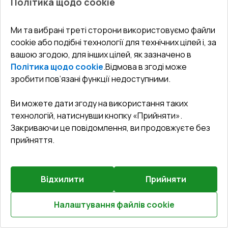
Політика щодо cookie
Попереднє
Залиште відгук
замовлення
Ми та вибрані треті сторони використовуємо файли
Балконні двері 1800x2100 мм REHAU Euro 70 Білий
cookie або подібні технології для технічних цілей і, за
(RAL 9016) з двох сторін
вашою згодою, для інших цілей, як зазначено в
Політика щодо cookie
.
Відмова в згоді може
Профільна система
:
5
камерна
зробити пов’язані функції недоступними.
Глибина профілю
:
70
мм
Ущільнення
:
2
Рівні
Ви можете дати згоду на використання таких
Склопакет
:
4 LE - 16 - 4 - 12 - 4 LE
технологій, натиснувши кнопку «Прийняти».
Зламобезпека
:
Базова зламобезпека
Закриваючи це повідомлення, ви продовжуєте без
прийняття.
₴21,338.02
₴14,936.60
Відхилити
Прийняти
Детальніше / Змінити
Налаштування файлів cookie
Розрахуй онлайн
Базова комплектація