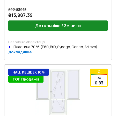
₴22,839.13
₴15,987.39
Детальніше / Змінити
Базова комплектація
Пластина 70*6 (E60;BrD;Synego;Geneo;Artevo)
Докладніше
C
НАЦ. КЕШБЕК 10%
Rw
ТОП Продажів
0.83