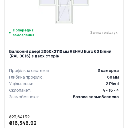
Попереднє
Залиште відгук
замовлення
Балконні двері 2060x2110 мм REHAU Euro 60 Білий
(RAL 9016) з двох сторін
Профільна система
:
3
камерна
Глибина профілю
:
60
мм
Ущільнення
:
2
Рівні
Склопакет
:
4 - 16 - 4
Зламобезпека
:
Базова зламобезпека
₴23,641.32
₴16,548.92