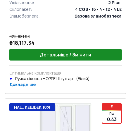
Ущільнення
:
2
Рівні
Склопакет
:
4 CGS - 16 - 4 - 12 - 4 LE
Зламобезпека
:
Базова зламобезпека
₴25,881.93
₴18,117.34
Детальніше / Змінити
Оптимальна комплектація
Ручка віконна HOPPE Штутгарт (Білий)
Докладніше
E
НАЦ. КЕШБЕК 10%
Rw
0.43