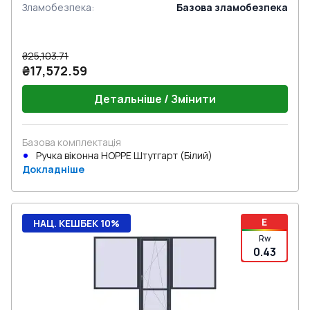
Зламобезпека
:
Базова зламобезпека
₴25,103.71
₴17,572.59
Детальніше / Змінити
Базова комплектація
Ручка віконна HOPPE Штутгарт (Білий)
Докладніше
E
НАЦ. КЕШБЕК 10%
Rw
0.43