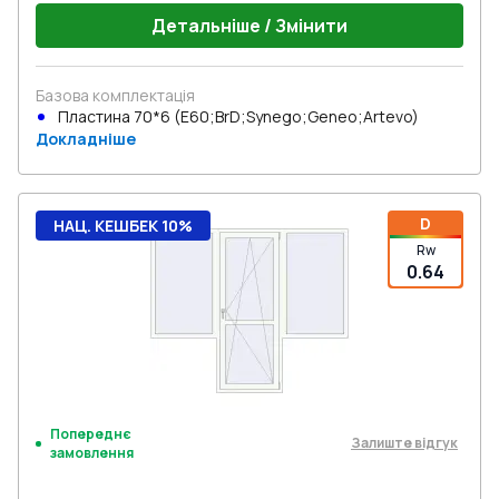
Детальніше / Змінити
Базова комплектація
Пластина 70*6 (E60;BrD;Synego;Geneo;Artevo)
Докладніше
D
НАЦ. КЕШБЕК 10%
Rw
0.64
Попереднє
Залиште відгук
замовлення