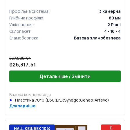
Профільна система
:
3
камерна
Глибина профілю
:
60
мм
Ущільнення
:
2
Рівні
Склопакет
:
4 - 16 - 4
Зламобезпека
:
Базова зламобезпека
₴37,596.44
₴26,317.51
Детальніше / Змінити
Базова комплектація
Пластина 70*6 (E60;BrD;Synego;Geneo;Artevo)
Докладніше
E
НАЦ. КЕШБЕК 10%