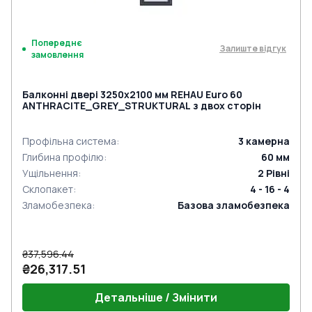
Попереднє
Залиште відгук
замовлення
Балконні двері 3250x2100 мм REHAU Euro 60
ANTHRACITE_GREY_STRUKTURAL з двох сторін
Профільна система
:
3
камерна
Глибина профілю
:
60
мм
Ущільнення
:
2
Рівні
Склопакет
:
4 - 16 - 4
Зламобезпека
:
Базова зламобезпека
₴37,596.44
₴26,317.51
Детальніше / Змінити