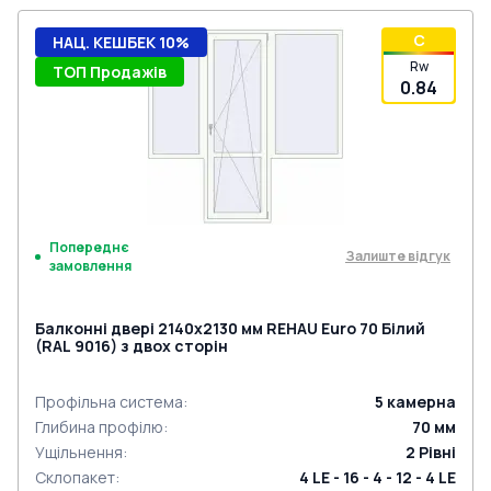
C
НАЦ. КЕШБЕК 10%
Rw
ТОП Продажів
0.84
Попереднє
Залиште відгук
замовлення
Балконні двері 2140x2130 мм REHAU Euro 70 Білий
(RAL 9016) з двох сторін
Профільна система
:
5
камерна
Глибина профілю
:
70
мм
Ущільнення
:
2
Рівні
Склопакет
:
4 LE - 16 - 4 - 12 - 4 LE