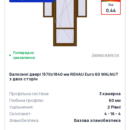
Rw
0.44
Попереднє
Залиште відгук
замовлення
Балконні двері 1570x1840 мм REHAU Euro 60 WALNUT
з двох сторін
Профільна система
:
3
камерна
Глибина профілю
:
60
мм
Ущільнення
:
2
Рівні
Склопакет
:
4 - 16 - 4
Зламобезпека
:
Базова зламобезпека