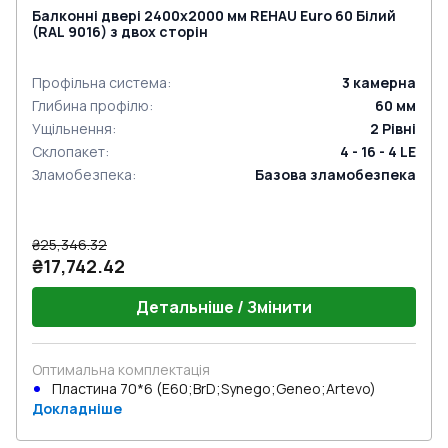
Балконні двері 2400x2000 мм REHAU Euro 60 Білий
(RAL 9016) з двох сторін
Профільна система
:
3
камерна
Глибина профілю
:
60
мм
Ущільнення
:
2
Рівні
Склопакет
:
4 - 16 - 4 LE
Зламобезпека
:
Базова зламобезпека
₴25,346.32
₴17,742.42
Детальніше / Змінити
Оптимальна комплектація
Пластина 70*6 (E60;BrD;Synego;Geneo;Artevo)
Докладніше