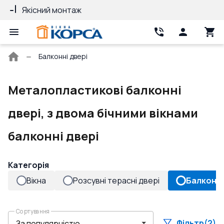
Якісний монтаж
Гарантія 10 ро
Головна
Балконні двері
сторінка
Металопластикові балконні
двері, з двома бічними вікнами
балконні двері
Категорія
Вікна
Розсувні терасні двері
Балконні
Сортування
Фільтр
(2)