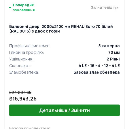
Попереднє
Залиште відгук
замовлення
Балконні двері 2000x2100 мм REHAU Euro 70 Білий
(RAL 9016) з двох сторін
Профільна система
:
5
камерна
Глибина профілю
:
70
мм
Ущільнення
:
2
Рівні
Склопакет
:
4 LE - 16 - 4 - 12 - 4 LE
Зламобезпека
:
Базова зламобезпека
₴24,204.65
₴16,943.25
Детальніше / Змінити
Базова комплектація