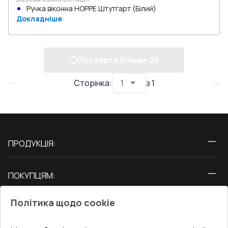
Ручка віконна HOPPE Штутгарт (Білий)
Докладніше
Показати більше
24
Сторінка
:
з
1
ПРОДУКЦІЯ:
Вікна
ПОКУПЦЯМ:
Двері
Про нас
Балкони
Політика щодо cookie
СЕРВІС ТА ОБЛУГОВУВАННЯ:
Акції
Тераси
Доставка і Оплата