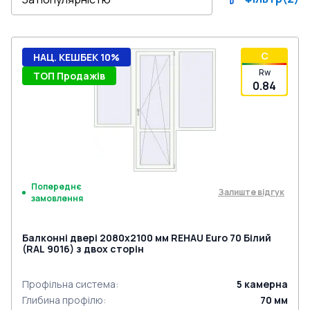
C
НАЦ. КЕШБЕК 10%
Rw
ТОП Продажів
0.84
Попереднє
Залиште відгук
замовлення
Балконні двері 2080x2100 мм REHAU Euro 70 Білий
(RAL 9016) з двох сторін
Профільна система
:
5
камерна
Глибина профілю
:
70
мм