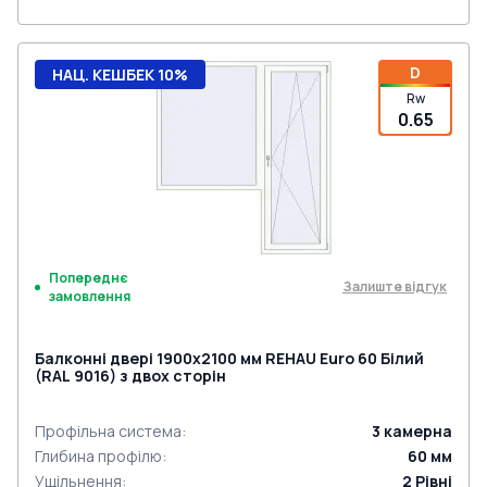
D
НАЦ. КЕШБЕК 10%
Rw
0.65
Попереднє
Залиште відгук
замовлення
Балконні двері 1900x2100 мм REHAU Euro 60 Білий
(RAL 9016) з двох сторін
Профільна система
:
3
камерна
Глибина профілю
:
60
мм
Ущільнення
:
2
Рівні