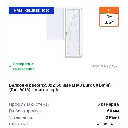
D
НАЦ. КЕШБЕК 10%
Rw
0.64
Попереднє
Залиште відгук
замовлення
Балконні двері 1550x2150 мм REHAU Euro 60 Білий
(RAL 9016) з двох сторін
Профільна система
:
3
камерна
Глибина профілю
:
60
мм
Ущільнення
:
2
Рівні
Склопакет
:
4 - 16 - 4 LE