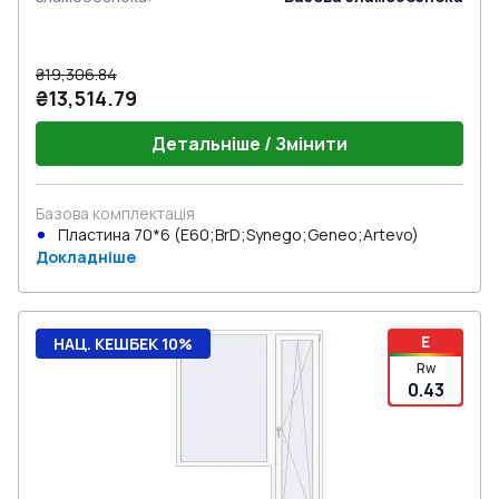
₴19,306.84
₴13,514.79
Детальніше / Змінити
Базова комплектація
Пластина 70*6 (E60;BrD;Synego;Geneo;Artevo)
Докладніше
E
НАЦ. КЕШБЕК 10%
Rw
0.43