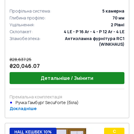
Профільна система
:
5
камерна
Глибина профілю
:
70
мм
Ущільнення
:
2
Рівні
Склопакет
:
4 LE - P 16 Ar - 4 - P 12 Ar - 4 LE
Зламобезпека
:
Антизламна фурнітура RC1
(WINKHAUS)
₴28,637.25
₴20,046.07
Детальніше / Змінити
Преміальна комплектація
Ручка Гамбург SecuForte (біла)
Докладніше
C
НАЦ. КЕШБЕК 10%