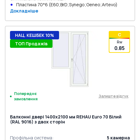
Пластина 70*6 (E60;BrD;Synego;Geneo;Artevo)
Докладніше
C
НАЦ. КЕШБЕК 10%
Rw
ТОП Продажів
0.85
Попереднє
Залиште відгук
замовлення
Балконні двері 1400x2100 мм REHAU Euro 70 Білий
(RAL 9016) з двох сторін
Профільна система
:
5
камерна