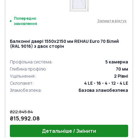
Попереднє
Залиште відгук
замовлення
Балконні двері 1550x2150 мм REHAU Euro 70 Білий
(RAL 9016) з двох сторін
Профільна система
:
5
камерна
Глибина профілю
:
70
мм
Ущільнення
:
2
Рівні
Склопакет
:
4 LE - 16 - 4 - 12 - 4 LE
Зламобезпека
:
Базова зламобезпека
₴22,845.84
₴15,992.08
Детальніше / Змінити