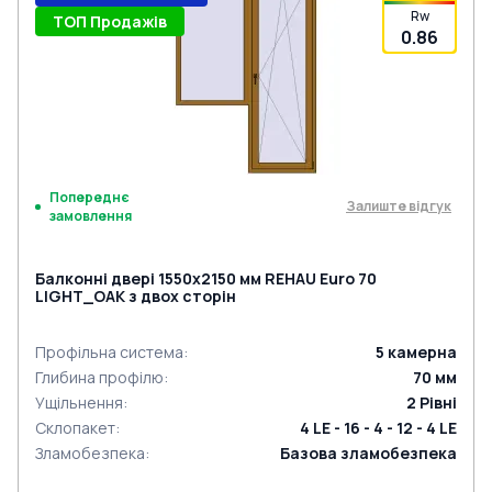
Rw
ТОП Продажів
0.86
Попереднє
Залиште відгук
замовлення
Балконні двері 1550x2150 мм REHAU Euro 70
LIGHT_OAK з двох сторін
Профільна система
:
5
камерна
Глибина профілю
:
70
мм
Ущільнення
:
2
Рівні
Склопакет
:
4 LE - 16 - 4 - 12 - 4 LE
Зламобезпека
:
Базова зламобезпека