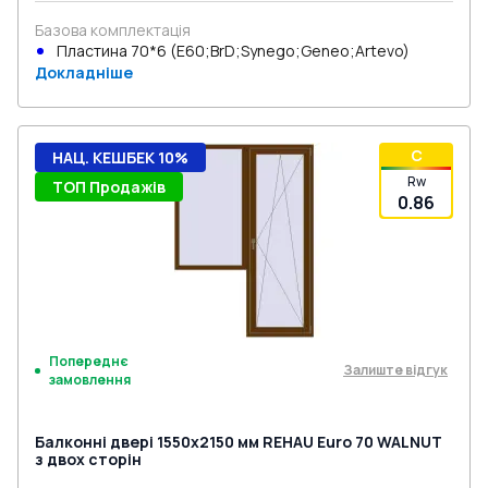
Базова комплектація
Пластина 70*6 (E60;BrD;Synego;Geneo;Artevo)
Докладніше
C
НАЦ. КЕШБЕК 10%
Rw
ТОП Продажів
0.86
Попереднє
Залиште відгук
замовлення
Балконні двері 1550x2150 мм REHAU Euro 70 WALNUT
з двох сторін