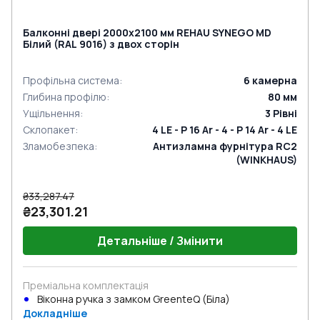
Балконні двері 2000x2100 мм REHAU SYNEGO MD
Білий (RAL 9016) з двох сторін
Профільна система
:
6
камерна
Глибина профілю
:
80
мм
Ущільнення
:
3
Рівні
Склопакет
:
4 LE - P 16 Ar - 4 - P 14 Ar - 4 LE
Зламобезпека
:
Антизламна фурнітура RC2
(WINKHAUS)
₴33,287.47
₴23,301.21
Детальніше / Змінити
Преміальна комплектація
Віконна ручка з замком GreenteQ (Біла)
Докладніше