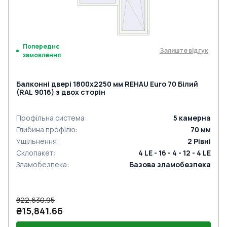
Попереднє
Залиште відгук
замовлення
Балконні двері 1800x2250 мм REHAU Euro 70 Білий
(RAL 9016) з двох сторін
Профільна система
:
5
камерна
Глибина профілю
:
70
мм
Ущільнення
:
2
Рівні
Склопакет
:
4 LE - 16 - 4 - 12 - 4 LE
Зламобезпека
:
Базова зламобезпека
₴22,630.95
₴15,841.66