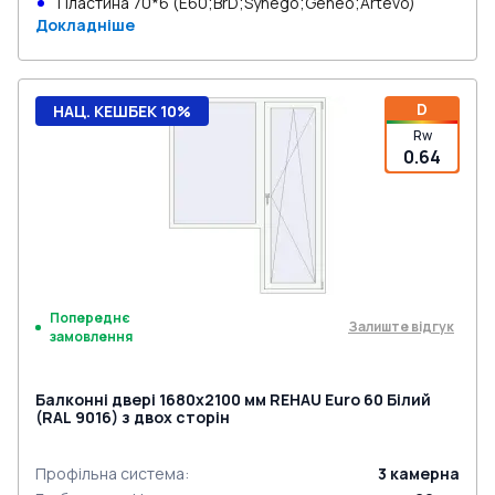
Пластина 70*6 (E60;BrD;Synego;Geneo;Artevo)
Докладніше
D
НАЦ. КЕШБЕК 10%
Rw
0.64
Попереднє
Залиште відгук
замовлення
Балконні двері 1680x2100 мм REHAU Euro 60 Білий
(RAL 9016) з двох сторін
Профільна система
:
3
камерна