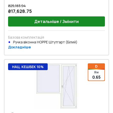
₴25,183.94
₴17,628.75
Детальніше / Змінити
Базова комплектація
Ручка віконна HOPPE Штутгарт (Білий)
Докладніше
D
НАЦ. КЕШБЕК 10%
Rw
0.65