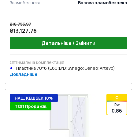
Зламобезпека
:
Базова зламобезпека
₴18,753.97
₴13,127.76
Детальніше / Змінити
Оптимальна комплектація
Пластина 70*6 (E60;BrD;Synego;Geneo;Artevo)
Докладніше
C
НАЦ. КЕШБЕК 10%
Rw
ТОП Продажів
0.86