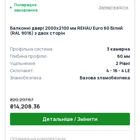
Попереднє
Залиште відгук
замовлення
Балконні двері 2000x2100 мм REHAU Euro 60 Білий
(RAL 9016) з двох сторін
Профільна система
:
3
камерна
Глибина профілю
:
60
мм
Ущільнення
:
2
Рівні
Склопакет
:
4 - 16 - 4 LE
Зламобезпека
:
Базова зламобезпека
₴20,297.67
₴14,208.36
Детальніше / Змінити
Оптимальна комплектація