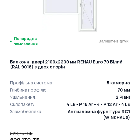
Попереднє
Залиште відгук
замовлення
Балконні двері 2100x2200 мм REHAU Euro 70 Білий
(RAL 9016) з двох сторін
Профільна система
:
5
камерна
Глибина профілю
:
70
мм
Ущільнення
:
2
Рівні
Склопакет
:
4 LE - P 16 Ar - 4 - P 12 Ar - 4 LE
Зламобезпека
:
Антизламна фурнітура RC1
(WINKHAUS)
₴28,757.65