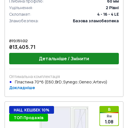
Глибина профілю
:
60
мм
Ущільнення
:
2
Рівні
Склопакет
:
4 - 16 - 4 LE
Зламобезпека
:
Базова зламобезпека
₴19,151.02
₴13,405.71
Детальніше / Змінити
Оптимальна комплектація
Пластина 70*6 (E60;BrD;Synego;Geneo;Artevo)
Докладніше
B
НАЦ. КЕШБЕК 10%
Rw
ТОП Продажів
1.08