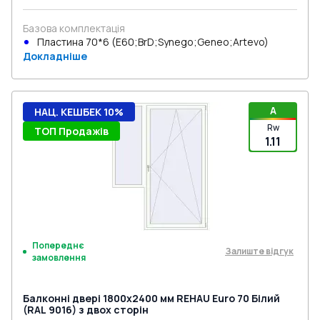
Базова комплектація
Пластина 70*6 (E60;BrD;Synego;Geneo;Artevo)
Докладніше
A
НАЦ. КЕШБЕК 10%
Rw
ТОП Продажів
1.11
Попереднє
Залиште відгук
замовлення
Балконні двері 1800x2400 мм REHAU Euro 70 Білий
(RAL 9016) з двох сторін