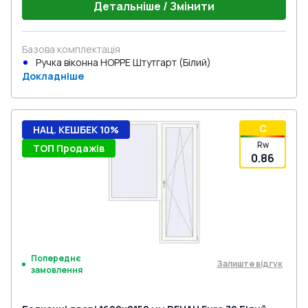
Детальніше / Змінити
Базова комплектація
Ручка віконна HOPPE Штутгарт (Білий)
Докладніше
C
НАЦ. КЕШБЕК 10%
Rw
ТОП Продажів
0.86
Попереднє
Залиште відгук
замовлення