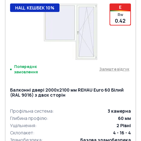
E
НАЦ. КЕШБЕК 10%
Rw
0.42
Попереднє
Залиште відгук
замовлення
Балконні двері 2000x2100 мм REHAU Euro 60 Білий
(RAL 9016) з двох сторін
Профільна система
:
3
камерна
Глибина профілю
:
60
мм
Ущільнення
:
2
Рівні
Склопакет
:
4 - 16 - 4
Зламобезпека
:
Базова зламобезпека