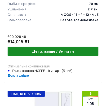
Глибина профілю
:
70
мм
Ущільнення
:
2
Рівні
Склопакет
:
4 CGS - 16 - 4 - 12 - 4 LE
Зламобезпека
:
Базова зламобезпека
₴20,026.46
₴14,018.51
Детальніше / Змінити
Оптимальна комплектація
Ручка віконна HOPPE Штутгарт (Білий)
Докладніше
B
НАЦ. КЕШБЕК 10%
Rw
1.05