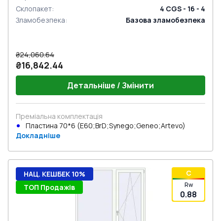
Склопакет
:
4 CGS - 16 - 4
Зламобезпека
:
Базова зламобезпека
₴24,060.64
₴16,842.44
Детальніше / Змінити
Преміальна комплектація
Пластина 70*6 (E60;BrD;Synego;Geneo;Artevo)
Докладніше
C
НАЦ. КЕШБЕК 10%
Rw
ТОП Продажів
0.88