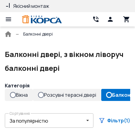
Якісний монтаж
Гарантія 10 ро
Головна
Балконні двері
сторінка
Балконні двері, з вікном ліворуч
балконні двері
Категорія
Вікна
Розсувні терасні двері
Балконні
Сортування
Фільтр
(1)