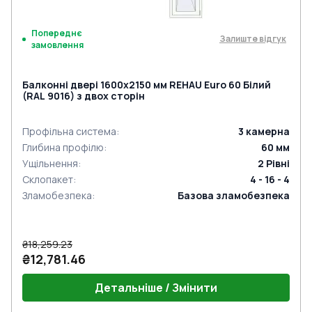
Попереднє
Залиште відгук
замовлення
Балконні двері 1600x2150 мм REHAU Euro 60 Білий
(RAL 9016) з двох сторін
Профільна система
:
3
камерна
Глибина профілю
:
60
мм
Ущільнення
:
2
Рівні
Склопакет
:
4 - 16 - 4
Зламобезпека
:
Базова зламобезпека
₴18,259.23
₴12,781.46
Детальніше / Змінити