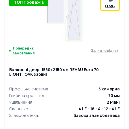
Rw
ТОП Продажів
0.86
Попереднє
Залиште відгук
замовлення
Балконні двері 1550x2150 мм REHAU Euro 70
LIGHT_OAK ззовні
Профільна система
:
5
камерна
Глибина профілю
:
70
мм
Ущільнення
:
2
Рівні
Склопакет
:
4 LE - 16 - 4 - 12 - 4 LE
Зламобезпека
:
Базова зламобезпека