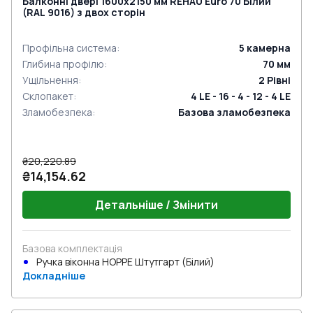
Балконні двері 1600x2150 мм REHAU Euro 70 Білий
(RAL 9016) з двох сторін
Профільна система
:
5
камерна
Глибина профілю
:
70
мм
Ущільнення
:
2
Рівні
Склопакет
:
4 LE - 16 - 4 - 12 - 4 LE
Зламобезпека
:
Базова зламобезпека
₴20,220.89
₴14,154.62
Детальніше / Змінити
Базова комплектація
Ручка віконна HOPPE Штутгарт (Білий)
Докладніше