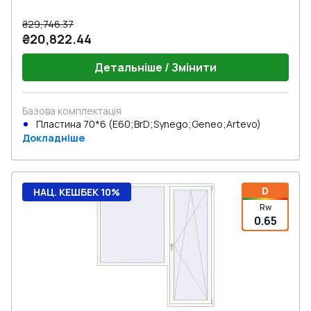
₴29,746.37
₴20,822.44
Детальніше / Змінити
Базова комплектація
Пластина 70*6 (E60;BrD;Synego;Geneo;Artevo)
Докладніше
D
НАЦ. КЕШБЕК 10%
Rw
0.65