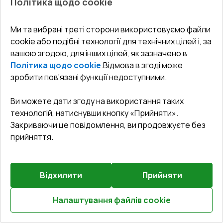
Політика щодо cookie
Балконні двері 1600x2150 мм REHAU Euro 60 Білий
(RAL 9016) з двох сторін
Ми та вибрані треті сторони використовуємо файли
cookie або подібні технології для технічних цілей і, за
Профільна система
:
3
камерна
вашою згодою, для інших цілей, як зазначено в
Глибина профілю
:
60
мм
Політика щодо cookie
.
Відмова в згоді може
Ущільнення
:
2
Рівні
зробити пов’язані функції недоступними.
Склопакет
:
4 - 16 - 4
Зламобезпека
:
Базова зламобезпека
Ви можете дати згоду на використання таких
технологій, натиснувши кнопку «Прийняти».
Закриваючи це повідомлення, ви продовжуєте без
₴18,411.88
прийняття.
₴12,888.31
Детальніше / Змінити
Відхилити
Прийняти
Базова комплектація
Налаштування файлів cookie
Пластина 70*6 (E60;BrD;Synego;Geneo;Artevo)
Розрахуй онлайн
Докладніше