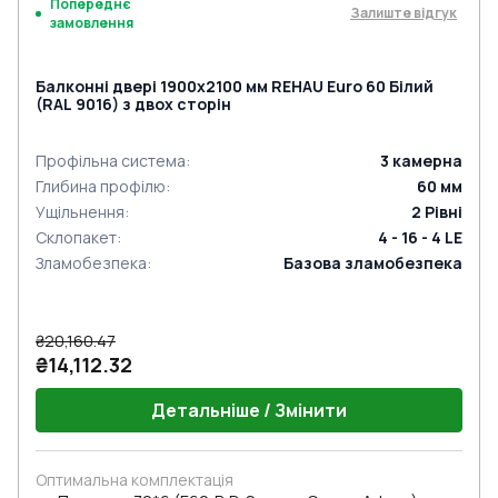
Попереднє
Залиште відгук
замовлення
Балконні двері 1900x2100 мм REHAU Euro 60 Білий
(RAL 9016) з двох сторін
Профільна система
:
3
камерна
Глибина профілю
:
60
мм
Ущільнення
:
2
Рівні
Склопакет
:
4 - 16 - 4 LE
Зламобезпека
:
Базова зламобезпека
₴20,160.47
₴14,112.32
Детальніше / Змінити
Оптимальна комплектація