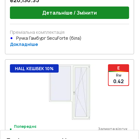
₴20,130.35
Детальніше / Змінити
Преміальна комплектація
Ручка Гамбург SecuForte (біла)
Докладніше
E
НАЦ. КЕШБЕК 10%
Rw
0.42
Попереднє
Залиште відгук
замовлення