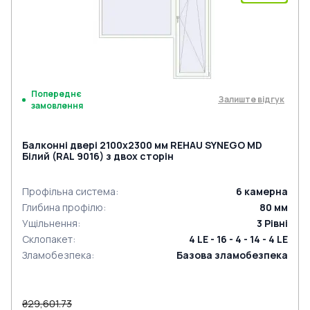
Попереднє
Залиште відгук
замовлення
Балконні двері 2100x2300 мм REHAU SYNEGO MD
Білий (RAL 9016) з двох сторін
Профільна система
:
6
камерна
Глибина профілю
:
80
мм
Ущільнення
:
3
Рівні
Склопакет
:
4 LE - 16 - 4 - 14 - 4 LE
Зламобезпека
:
Базова зламобезпека
₴29,601.73