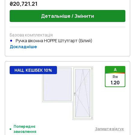
₴20,721.21
Детальніше / Змінити
Базова комплектація
Ручка віконна HOPPE Штутгарт (Білий)
Докладніше
A
НАЦ. КЕШБЕК 10%
Rw
1.20
Попереднє
Залиште відгук
замовлення