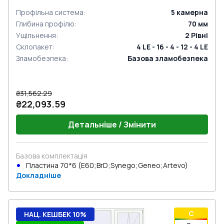
Профільна система
:
5
камерна
Глибина профілю
:
70
мм
Ущільнення
:
2
Рівні
Склопакет
:
4 LE - 16 - 4 - 12 - 4 LE
Зламобезпека
:
Базова зламобезпека
₴31,562.29
₴22,093.59
Детальніше / Змінити
Базова комплектація
Пластина 70*6 (E60;BrD;Synego;Geneo;Artevo)
Докладніше
C
НАЦ. КЕШБЕК 10%